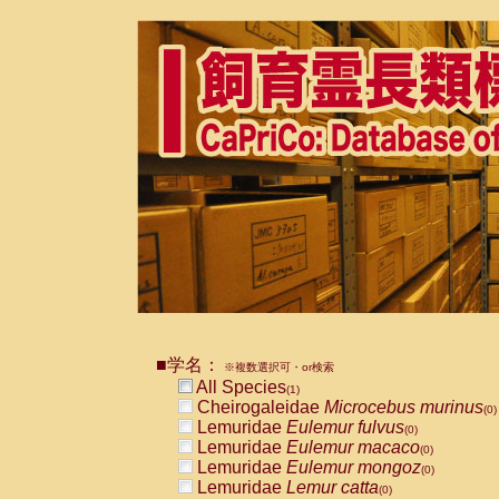
■学名：
※複数選択可・or検索
All Species
(1)
Cheirogaleidae
Microcebus murinus
(0)
Lemuridae
Eulemur fulvus
(0)
Lemuridae
Eulemur macaco
(0)
Lemuridae
Eulemur mongoz
(0)
Lemuridae
Lemur catta
(0)