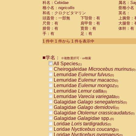
科名：Cebidae
Cebidae
Saguinus midas
属名：
Sa
(0)
種小名：
nigricollis
亜種小名
Cebidae
Saguinus mystax
(0)
和名：クロクビタマリン
英名：
Cebidae
Saguinus nigricollis
(1)
頭蓋骨：一部無
下顎骨：有
上腕骨：
Cebidae
Saguinus oedipus
(0)
尺骨：有
肩甲骨：有
大腿骨：
Cebidae
Saguinus weddelli
(0)
腓骨：有
寛骨：有
体幹：有
Cebidae
Saguinus
spp.
(0)
手：有
足：有
Cebidae
Aotus trivirgatus
(0)
Cebidae
Cebus albifrons
1 件中 1 件から 1 件を表示中
(0)
Cebidae
Cebus apella
(0)
Cebidae
Cebus capucinus
(0)
■学名：
Cebidae
Cebus nigrivittatus
※複数選択可・or検索
(0)
Cebidae
Cebus
spp.
All Species
(0)
(1)
Cebidae
Saimiri boliviensis
Cheirogaleidae
Microcebus murinus
(0)
(0)
Cebidae
Saimiri sciureus
Lemuridae
Eulemur fulvus
(0)
(0)
Atelidae
Alouatta caraya
Lemuridae
Eulemur macaco
(0)
(0)
Atelidae
Alouatta fusca
Lemuridae
Eulemur mongoz
(0)
(0)
Atelidae
Alouatta seniculus
Lemuridae
Lemur catta
(0)
(0)
Atelidae
Alouatta
spp.
Lemuridae
Varecia variegata
(0)
(0)
Atelidae
Ateles belzebuth
Galagidae
Galago senegalensis
(0)
(0)
Atelidae
Ateles geoffroyi
Galagidae
Galago demidovii
(0)
(0)
Atelidae
Ateles paniscus
Galagidae
Otolemur crassicaudatus
(0)
(0)
Atelidae
Ateles
spp.
Galagidae
Galagidae
spp.
(0)
(0)
Atelidae
Lagothrix lagothricha
Loridae
Loris tardigradus
(0)
(0)
Atelidae
Lagothrix lagothricha cana
Loridae
Nycticebus coucang
(0)
(0)
Pitheciidae
Cacajao calvus rubicundu
Loridae
Nycticebus pygmaeus
(0)