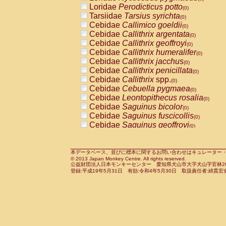
Pitheciidae
Callicebus cupreus
Loridae
Perodicticus potto
(0)
(0)
Pitheciidae
Callicebus donacophilus
Tarsiidae
Tarsius syrichta
(0
(0)
Pitheciidae
Callicebus moloch
Cebidae
Callimico goeldii
(0)
(0)
Pitheciidae
Callicebus torquatus
Cebidae
Callithrix argentata
(0)
(0)
Pitheciidae
Callicebus
spp.
Cebidae
Callithrix geoffroyi
(0)
(0)
Pitheciidae
Chiropotes satanas
Cebidae
Callithrix humeralifer
(0)
(0)
Pitheciidae
Pithecia monachus
Cebidae
Callithrix jacchus
(0)
(0)
Pitheciidae
Pithecia pithecia
Cebidae
Callithrix penicillata
(0)
(0)
Cercopithecidae
Cercocebus agilis
Cebidae
Callithrix
spp.
(0)
(0)
Cercopithecidae
Cercocebus galeritus
Cebidae
Cebuella pygmaea
(0)
Cercopithecidae
Cercocebus torquatu
Cebidae
Leontopithecus rosalia
(0)
Cercopithecidae
Cercocebus torquatus
Cebidae
Saguinus bicolor
(0)
Cercopithecidae
Cercocebus torquatu
Cebidae
Saguinus fuscicollis
(0)
Cercopithecidae
Cercocebus
hybrid
Cebidae
Saguinus geoffroyi
(0)
(0)
Cercopithecidae
Cercocebus
spp.
Cebidae
Saguinus imperator
(0)
(0)
Cercopithecidae
Lophocebus albigen
Cebidae
Saguinus labiatus
(0)
Cercopithecidae
Papio anubis
Cebidae
Saguinus leucopus
本データベース、並びに標本に関するお問い合わせはキュレーター・新宅勇太までお願い
(0)
(0)
© 2013 Japan Monkey Centre. All rights reserved.
Cercopithecidae
Papio cynocephalus
Cebidae
Saguinus midas
(
(0)
公益財団法人日本モンキーセンター 愛知県犬山市大字犬山字官林26番
Cercopithecidae
Papio hamadryas
Cebidae
Saguinus mystax
(0)
登録:平成19年5月31日 有効:令和4年5月30日 取扱責任者:綿貫宏
(0)
Cercopithecidae
Papio papio
Cebidae
Saguinus nigricollis
(0)
(1)
Cercopithecidae
Papio
spp.
Cebidae
Saguinus oedipus
(0)
(0)
Cercopithecidae
Mandrillus leucopha
Cebidae
Saguinus weddelli
(0)
Cercopithecidae
Mandrillus sphinx
Cebidae
Saguinus
spp.
(0)
(0)
Cercopithecidae
Theropithecus gelad
Cebidae
Aotus trivirgatus
(0)
Cercopithecidae
Macaca arctoides
Cebidae
Cebus albifrons
(0)
(0)