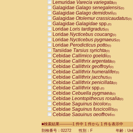
Lemuridae
Varecia variegata
(0)
Galagidae
Galago senegalensis
(0)
Galagidae
Galago demidovii
(0)
Galagidae
Otolemur crassicaudatus
(0)
Galagidae
Galagidae
spp.
(0)
Loridae
Loris tardigradus
(0)
Loridae
Nycticebus coucang
(0)
Loridae
Nycticebus pygmaeus
(0)
Loridae
Perodicticus potto
(0)
Tarsiidae
Tarsius syrichta
(0)
Cebidae
Callimico goeldii
(0)
Cebidae
Callithrix argentata
(0)
Cebidae
Callithrix geoffroyi
(0)
Cebidae
Callithrix humeralifer
(0)
Cebidae
Callithrix jacchus
(0)
Cebidae
Callithrix penicillata
(0)
Cebidae
Callithrix
spp.
(0)
Cebidae
Cebuella pygmaea
(0)
Cebidae
Leontopithecus rosalia
(0)
Cebidae
Saguinus bicolor
(0)
Cebidae
Saguinus fuscicollis
(0)
Cebidae
Saguinus geoffroyi
(0)
Cebidae
Saguinus imperator
(0)
■検索結果-----------1 件中 1 件から 1 件を表示中
Cebidae
Saguinus labiatus
(0)
Cebidae
Saguinus leucopus
剖検番号：02272
性別：F
年齢：Unk
(0)