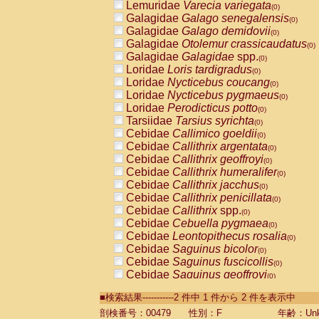
Lemuridae
Varecia variegata
(0)
Galagidae
Galago senegalensis
(0)
Galagidae
Galago demidovii
(0)
Galagidae
Otolemur crassicaudatus
(0)
Galagidae
Galagidae
spp.
(0)
Loridae
Loris tardigradus
(0)
Loridae
Nycticebus coucang
(0)
Loridae
Nycticebus pygmaeus
(0)
Loridae
Perodicticus potto
(0)
Tarsiidae
Tarsius syrichta
(0)
Cebidae
Callimico goeldii
(0)
Cebidae
Callithrix argentata
(0)
Cebidae
Callithrix geoffroyi
(0)
Cebidae
Callithrix humeralifer
(0)
Cebidae
Callithrix jacchus
(0)
Cebidae
Callithrix penicillata
(0)
Cebidae
Callithrix
spp.
(0)
Cebidae
Cebuella pygmaea
(0)
Cebidae
Leontopithecus rosalia
(0)
Cebidae
Saguinus bicolor
(0)
Cebidae
Saguinus fuscicollis
(0)
Cebidae
Saguinus geoffroyi
(0)
Cebidae
Saguinus imperator
(0)
■検索結果-----------2 件中 1 件から 2 件を表示中
Cebidae
Saguinus labiatus
(0)
Cebidae
Saguinus leucopus
剖検番号：00479
性別：F
年齢：Unk
(0)