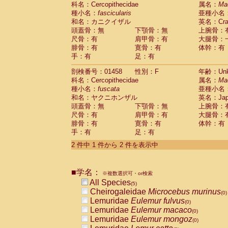
科名：Cercopithecidae
Cebidae
Saguinus midas
属名：
Ma
(0)
種小名：
fascicularis
亜種小名
Cebidae
Saguinus mystax
(0)
和名：カニクイザル
英名：Crab
Cebidae
Saguinus nigricollis
(1)
頭蓋骨：無
下顎骨：無
上腕骨：
Cebidae
Saguinus oedipus
(1)
尺骨：有
肩甲骨：有
大腿骨：
Cebidae
Saguinus weddelli
(0)
腓骨：有
寛骨：有
体幹：有
Cebidae
Saguinus
spp.
(0)
手：有
足：有
Cebidae
Aotus trivirgatus
(0)
Cebidae
Cebus albifrons
(0)
剖検番号：01458
性別：F
年齢：Unk
Cebidae
Cebus apella
科名：Cercopithecidae
(0)
属名：
Ma
Cebidae
Cebus capucinus
種小名：
fuscata
亜種小名
(0)
Cebidae
Cebus nigrivittatus
和名：ヤクニホンザル
英名：Japa
(0)
Cebidae
Cebus
spp.
頭蓋骨：無
下顎骨：無
上腕骨：
(0)
Cebidae
Saimiri boliviensis
尺骨：有
肩甲骨：有
大腿骨：
(0)
腓骨：有
Cebidae
Saimiri sciureus
寛骨：有
体幹：有
(0)
手：有
足：有
Atelidae
Alouatta caraya
(0)
Atelidae
Alouatta fusca
(0)
2 件中 1 件から 2 件を表示中
Atelidae
Alouatta seniculus
(0)
Atelidae
Alouatta
spp.
(0)
Atelidae
Ateles belzebuth
■学名：
(0)
※複数選択可・or検索
Atelidae
Ateles geoffroyi
(0)
All Species
(5)
Atelidae
Ateles paniscus
(0)
Cheirogaleidae
Microcebus murinus
(0)
Atelidae
Ateles
spp.
(0)
Lemuridae
Eulemur fulvus
(0)
Atelidae
Lagothrix lagothricha
(0)
Lemuridae
Eulemur macaco
(0)
Atelidae
Lagothrix lagothricha cana
(0)
Lemuridae
Eulemur mongoz
(0)
Pitheciidae
Cacajao calvus rubicundu