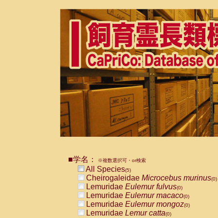
■学名：
※複数選択可・or検索
All Species
(5)
Cheirogaleidae
Microcebus murinus
(0)
Lemuridae
Eulemur fulvus
(0)
Lemuridae
Eulemur macaco
(0)
Lemuridae
Eulemur mongoz
(0)
Lemuridae
Lemur catta
(0)