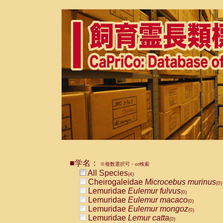
■学名：
※複数選択可・or検索
All Species
(4)
Cheirogaleidae
Microcebus murinus
(0)
Lemuridae
Eulemur fulvus
(0)
Lemuridae
Eulemur macaco
(0)
Lemuridae
Eulemur mongoz
(0)
Lemuridae
Lemur catta
(0)