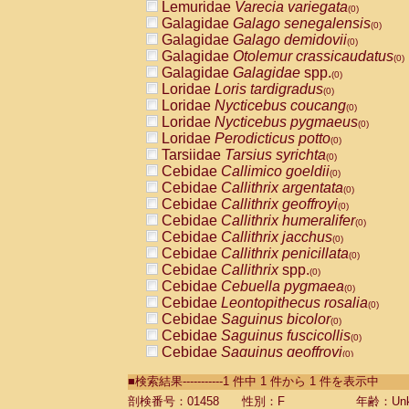
Lemuridae
Varecia variegata
(0)
Galagidae
Galago senegalensis
(0)
Galagidae
Galago demidovii
(0)
Galagidae
Otolemur crassicaudatus
(0)
Galagidae
Galagidae
spp.
(0)
Loridae
Loris tardigradus
(0)
Loridae
Nycticebus coucang
(0)
Loridae
Nycticebus pygmaeus
(0)
Loridae
Perodicticus potto
(0)
Tarsiidae
Tarsius syrichta
(0)
Cebidae
Callimico goeldii
(0)
Cebidae
Callithrix argentata
(0)
Cebidae
Callithrix geoffroyi
(0)
Cebidae
Callithrix humeralifer
(0)
Cebidae
Callithrix jacchus
(0)
Cebidae
Callithrix penicillata
(0)
Cebidae
Callithrix
spp.
(0)
Cebidae
Cebuella pygmaea
(0)
Cebidae
Leontopithecus rosalia
(0)
Cebidae
Saguinus bicolor
(0)
Cebidae
Saguinus fuscicollis
(0)
Cebidae
Saguinus geoffroyi
(0)
Cebidae
Saguinus imperator
(0)
■検索結果-----------1 件中 1 件から 1 件を表示中
Cebidae
Saguinus labiatus
(0)
Cebidae
Saguinus leucopus
剖検番号：01458
性別：F
年齢：Unk
(0)