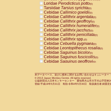
Pitheciidae
Callicebus cupreus
Loridae
Perodicticus potto
(0)
(0)
Pitheciidae
Callicebus donacophilus
Tarsiidae
Tarsius syrichta
(0
(0)
Pitheciidae
Callicebus moloch
Cebidae
Callimico goeldii
(0)
(0)
Pitheciidae
Callicebus torquatus
Cebidae
Callithrix argentata
(0)
(0)
Pitheciidae
Callicebus
spp.
Cebidae
Callithrix geoffroyi
(0)
(0)
Pitheciidae
Chiropotes satanas
Cebidae
Callithrix humeralifer
(0)
(0)
Pitheciidae
Pithecia monachus
Cebidae
Callithrix jacchus
(0)
(0)
Pitheciidae
Pithecia pithecia
Cebidae
Callithrix penicillata
(0)
(0)
Cercopithecidae
Cercocebus agilis
Cebidae
Callithrix
spp.
(0)
(0)
Cercopithecidae
Cercocebus galeritus
Cebidae
Cebuella pygmaea
(0)
Cercopithecidae
Cercocebus torquatu
Cebidae
Leontopithecus rosalia
(0)
Cercopithecidae
Cercocebus torquatus
Cebidae
Saguinus bicolor
(0)
Cercopithecidae
Cercocebus torquatu
Cebidae
Saguinus fuscicollis
(0)
Cercopithecidae
Cercocebus
hybrid
Cebidae
Saguinus geoffroyi
(0)
(0)
Cercopithecidae
Cercocebus
spp.
Cebidae
Saguinus imperator
(0)
(0)
Cercopithecidae
Lophocebus albigen
Cebidae
Saguinus labiatus
(0)
Cercopithecidae
Papio anubis
Cebidae
Saguinus leucopus
本データベース、並びに標本に関するお問い合わせはキュレーター・新宅勇太までお願い
(0)
(0)
© 2013 Japan Monkey Centre. All rights reserved.
Cercopithecidae
Papio cynocephalus
Cebidae
Saguinus midas
(
(0)
公益財団法人日本モンキーセンター 愛知県犬山市大字犬山字官林26番
Cercopithecidae
Papio hamadryas
Cebidae
Saguinus mystax
(0)
登録:平成19年5月31日 有効:令和4年5月30日 取扱責任者:綿貫宏
(0)
Cercopithecidae
Papio papio
Cebidae
Saguinus nigricollis
(0)
(1)
Cercopithecidae
Papio
spp.
Cebidae
Saguinus oedipus
(0)
(0)
Cercopithecidae
Mandrillus leucopha
Cebidae
Saguinus weddelli
(0)
Cercopithecidae
Mandrillus sphinx
Cebidae
Saguinus
spp.
(0)
(0)
Cercopithecidae
Theropithecus gelad
Cebidae
Aotus trivirgatus
(0)
Cercopithecidae
Macaca arctoides
Cebidae
Cebus albifrons
(0)
(0)