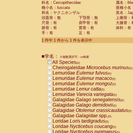
科名：Cercopithecidae
Cebidae
Saguinus midas
属名：
Ma
(0)
種小名：
fuscata
亜種小名
Cebidae
Saguinus mystax
(0)
和名：ヤクニホンザル
英名：Japa
Cebidae
Saguinus nigricollis
(1)
頭蓋骨：無
下顎骨：無
上腕骨：
Cebidae
Saguinus oedipus
(0)
尺骨：有
肩甲骨：有
大腿骨：
Cebidae
Saguinus weddelli
(0)
腓骨：有
寛骨：有
体幹：有
Cebidae
Saguinus
spp.
(0)
手：有
足：有
Cebidae
Aotus trivirgatus
(0)
Cebidae
Cebus albifrons
1 件中 1 件から 1 件を表示中
(0)
Cebidae
Cebus apella
(0)
Cebidae
Cebus capucinus
(0)
■学名：
Cebidae
Cebus nigrivittatus
※複数選択可・or検索
(0)
Cebidae
Cebus
spp.
All Species
(0)
(4)
Cebidae
Saimiri boliviensis
Cheirogaleidae
Microcebus murinus
(0)
(0)
Cebidae
Saimiri sciureus
Lemuridae
Eulemur fulvus
(0)
(0)
Atelidae
Alouatta caraya
Lemuridae
Eulemur macaco
(0)
(0)
Atelidae
Alouatta fusca
Lemuridae
Eulemur mongoz
(0)
(0)
Atelidae
Alouatta seniculus
Lemuridae
Lemur catta
(0)
(0)
Atelidae
Alouatta
spp.
Lemuridae
Varecia variegata
(0)
(0)
Atelidae
Ateles belzebuth
Galagidae
Galago senegalensis
(0)
(0)
Atelidae
Ateles geoffroyi
Galagidae
Galago demidovii
(0)
(0)
Atelidae
Ateles paniscus
Galagidae
Otolemur crassicaudatus
(0)
(0)
Atelidae
Ateles
spp.
Galagidae
Galagidae
spp.
(0)
(0)
Atelidae
Lagothrix lagothricha
Loridae
Loris tardigradus
(0)
(0)
Atelidae
Lagothrix lagothricha cana
Loridae
Nycticebus coucang
(0)
(0)
Pitheciidae
Cacajao calvus rubicundu
Loridae
Nycticebus pygmaeus
(0)