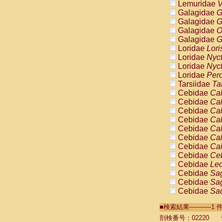
Lemuridae
V
Galagidae
G
Galagidae
G
Galagidae
O
Galagidae
G
Loridae
Lori
Loridae
Nyc
Loridae
Nyc
Loridae
Pero
Tarsiidae
Ta
Cebidae
Cal
Cebidae
Cal
Cebidae
Cal
Cebidae
Cal
Cebidae
Cal
Cebidae
Cal
Cebidae
Cal
Cebidae
Ce
Cebidae
Leo
Cebidae
Sag
Cebidae
Sag
Cebidae
Sag
Cebidae
Sag
■検索結果----------
Cebidae
Sag
Cebidae
Sa
剖検番号：02220