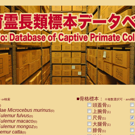
■骨格標本：
or検索
※複数選択可・and検
頭蓋骨
)
(1)
dae
Microcebus murinus
上腕骨
(0)
(1)
ulemur fulvus
(0)
尺骨
(1)
ulemur macaco
(0)
大腿骨
(1)
ulemur mongoz
(0)
腓骨
emur catta
(1)
(0)