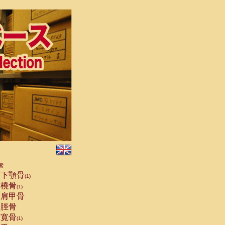
索
下顎骨
(1)
橈骨
(1)
肩甲骨
脛骨
寛骨
(1)