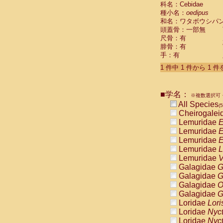
科名：Cebidae
Cebidae
Sa
種小名：
oedipus
Cebidae
Sa
和名：ワタボウシパ
Cebidae
Sag
頭蓋骨：一部無
Cebidae
Sa
尺骨：有
Cebidae
Sag
腓骨：有
Cebidae
Sa
手：有
Cebidae
Aot
Cebidae
Ceb
1 件中 1 件から 1 
Cebidae
Ceb
Cebidae
Ce
■学名：
Cebidae
Ceb
※複数選択可・
Cebidae
Ce
All Species
(5
Cebidae
Sai
Cheirogalei
Cebidae
Sai
Lemuridae
E
Atelidae
Alo
Lemuridae
E
Atelidae
Alo
Lemuridae
E
Atelidae
Alo
Lemuridae
L
Atelidae
Alo
Lemuridae
V
Atelidae
Ate
Galagidae
G
Atelidae
Ate
Galagidae
G
Atelidae
Ate
Galagidae
O
Atelidae
Ate
Galagidae
G
Atelidae
Lag
Loridae
Lori
Atelidae
Lag
Loridae
Nyc
Pitheciidae
Loridae
Nyc