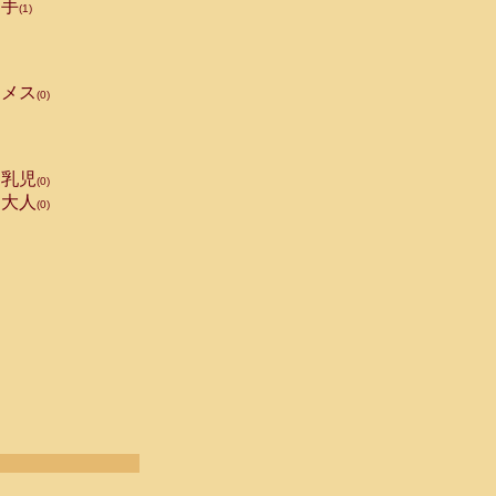
手
(1)
メス
(0)
乳児
(0)
大人
(0)