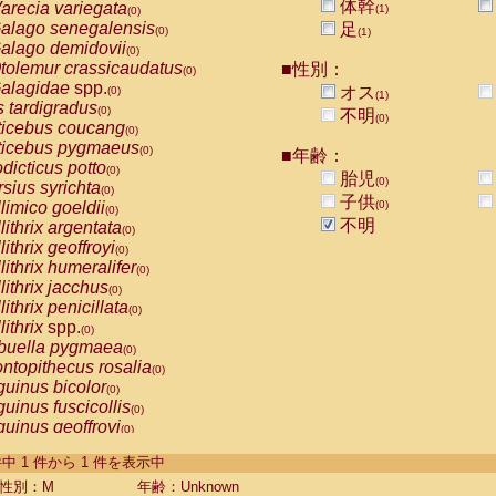
体幹
arecia variegata
(1)
(0)
alago senegalensis
足
(0)
(1)
alago demidovii
(0)
tolemur crassicaudatus
■性別：
(0)
alagidae
spp.
オス
(0)
(1)
s tardigradus
(0)
不明
(0)
ticebus coucang
(0)
ticebus pygmaeus
(0)
■年齢：
dicticus potto
(0)
胎児
(0)
rsius syrichta
(0)
子供
limico goeldii
(0)
(0)
不明
lithrix argentata
(0)
lithrix geoffroyi
(0)
lithrix humeralifer
(0)
lithrix jacchus
(0)
lithrix penicillata
(0)
lithrix
spp.
(0)
buella pygmaea
(0)
ntopithecus rosalia
(0)
uinus bicolor
(0)
uinus fuscicollis
(0)
uinus geoffroyi
(0)
uinus imperator
(0)
-1 件中 1 件から 1 件を表示中
uinus labiatus
(0)
guinus leucopus
性別：M
年齢：Unknown
(0)