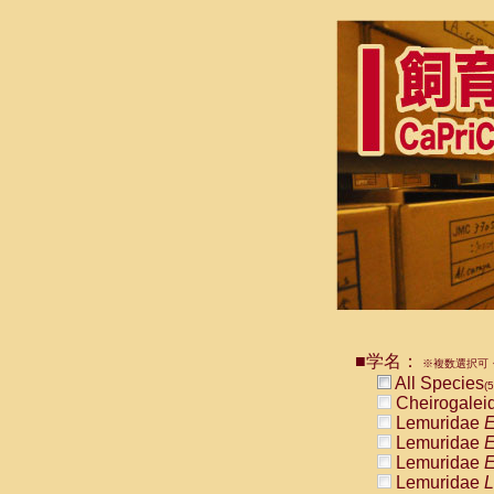
■学名：
※複数選択可・
All Species
(5
Cheirogalei
Lemuridae
E
Lemuridae
E
Lemuridae
E
Lemuridae
L