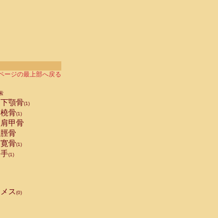
ページの最上部へ戻る
索
下顎骨
(1)
橈骨
(1)
肩甲骨
脛骨
寛骨
(1)
手
(1)
メス
(0)