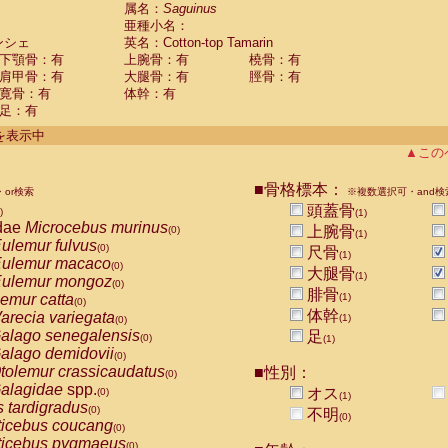
guinus midas
属名：
Saguinus
(0)
亜種小名：
guinus mystax
(0)
ンシェ
英名：Cotton-top Tamarin
uinus nigricollis
(1)
下顎骨：有
上腕骨：有
橈骨：有
guinus oedipus
(1)
肩甲骨：有
大腿骨：有
脛骨：有
uinus weddelli
(0)
寛骨：有
体幹：有
guinus
spp.
(0)
足：有
us trivirgatus
(0)
us albifrons
件を表示中
(0)
us apella
▲この
(0)
bus capucinus
(0)
us nigrivittatus
■骨格標本：
or検索
(0)
※複数選択可・and検
bus
spp.
頭蓋骨
(0)
)
(1)
miri boliviensis
dae
Microcebus murinus
(0)
上腕骨
(0)
(1)
miri sciureus
ulemur fulvus
(0)
(0)
尺骨
(1)
uatta caraya
ulemur macaco
(0)
(0)
大腿骨
(1)
uatta fusca
ulemur mongoz
(0)
(0)
腓骨
uatta seniculus
emur catta
(1)
(0)
(0)
uatta
spp.
体幹
arecia variegata
(0)
(1)
(0)
les belzebuth
alago senegalensis
足
(0)
(0)
(1)
les geoffroyi
alago demidovii
(0)
(0)
les paniscus
tolemur crassicaudatus
■性別：
(0)
(0)
les
spp.
alagidae
spp.
(0)
オス
(0)
(1)
othrix lagothricha
s tardigradus
(0)
(0)
不明
(0)
othrix lagothricha cana
ticebus coucang
(0)
(0)
Cacajao calvus rubicundus
ticebus pygmaeus
(0)
(0)