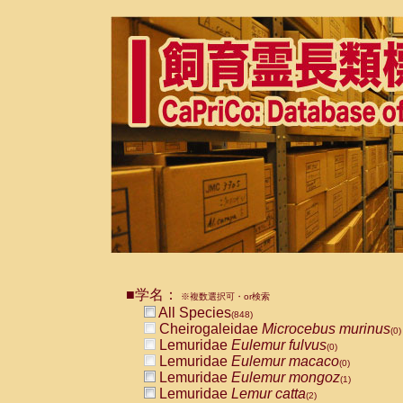
■学名：
※複数選択可・or検索
All Species
(848)
Cheirogaleidae
Microcebus murinus
(0)
Lemuridae
Eulemur fulvus
(0)
Lemuridae
Eulemur macaco
(0)
Lemuridae
Eulemur mongoz
(1)
Lemuridae
Lemur catta
(2)