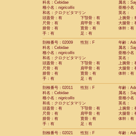
科名：Cebidae
属名：
Sa
Pitheciidae
Callicebus cupreus
(2)
種小名：
nigricollis
亜種小名
Pitheciidae
Callicebus donacophilus
(0
和名：クロクビタマリン
英名：
Pitheciidae
Callicebus moloch
(0)
頭蓋骨：有
下顎骨：有
上腕骨：
Pitheciidae
Callicebus torquatus
(0)
尺骨：有
肩甲骨：有
大腿骨：
Pitheciidae
Callicebus
spp.
(0)
腓骨：有
寛骨：有
体幹：有
Pitheciidae
Chiropotes satanas
(1)
手：有
足：有
Pitheciidae
Pithecia monachus
(0)
Pitheciidae
Pithecia pithecia
剖検番号：02009
性別：F
年齢：Adu
(0)
Cercopithecidae
Cercocebus agilis
科名：Cebidae
属名：
Sa
(0)
Cercopithecidae
Cercocebus galeritus
種小名：
nigricollis
亜種小名
和名：クロクビタマリン
Cercopithecidae
Cercocebus torquatu
英名：
頭蓋骨：有
下顎骨：有
上腕骨：
Cercopithecidae
Cercocebus torquatus
尺骨：有
肩甲骨：有
大腿骨：
Cercopithecidae
Cercocebus torquatu
腓骨：有
寛骨：有
体幹：有
Cercopithecidae
Cercocebus
hybrid
(2)
手：有
足：有
Cercopithecidae
Cercocebus
spp.
(0)
Cercopithecidae
Lophocebus albigen
剖検番号：02011
性別：F
年齢：Adu
Cercopithecidae
Papio anubis
(0)
科名：Cebidae
属名：
Sa
Cercopithecidae
Papio cynocephalus
(
種小名：
nigricollis
亜種小名
Cercopithecidae
Papio hamadryas
和名：クロクビタマリン
英名：
(1)
Cercopithecidae
Papio papio
頭蓋骨：有
下顎骨：有
上腕骨：
(0)
Cercopithecidae
Papio
spp.
尺骨：有
肩甲骨：有
大腿骨：
(0)
Cercopithecidae
Mandrillus leucopha
腓骨：有
寛骨：有
体幹：有
Cercopithecidae
Mandrillus sphinx
手：有
足：有
(0)
Cercopithecidae
Theropithecus gelad
剖検番号：02021
性別：F
年齢：Adu
Cercopithecidae
Macaca arctoides
(3)