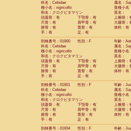
科名：Cebidae
Cebidae
Saguinus midas
属名：
Sa
(0)
種小名：
nigricollis
亜種小名
Cebidae
Saguinus mystax
(2)
和名：クロクビタマリン
英名：
Cebidae
Saguinus nigricollis
(22)
頭蓋骨：有
下顎骨：有
上腕骨：
Cebidae
Saguinus oedipus
(11)
尺骨：有
肩甲骨：有
大腿骨：
Cebidae
Saguinus weddelli
(0)
腓骨：有
寛骨：有
体幹：有
Cebidae
Saguinus
spp.
(0)
手：有
足：有
Cebidae
Aotus trivirgatus
(2)
Cebidae
Cebus albifrons
(2)
剖検番号：01900
性別：F
年齢：Adu
Cebidae
Cebus apella
科名：Cebidae
(2)
属名：
Sa
Cebidae
Cebus capucinus
種小名：
nigricollis
亜種小名
(1)
Cebidae
Cebus nigrivittatus
和名：クロクビタマリン
英名：
(0)
Cebidae
Cebus
spp.
頭蓋骨：有
下顎骨：有
上腕骨：
(0)
Cebidae
Saimiri boliviensis
尺骨：有
肩甲骨：有
大腿骨：
(0)
腓骨：有
Cebidae
Saimiri sciureus
寛骨：有
体幹：有
(14)
手：有
足：有
Atelidae
Alouatta caraya
(0)
Atelidae
Alouatta fusca
(0)
剖検番号：01901
性別：F
年齢：Juve
Atelidae
Alouatta seniculus
(0)
科名：Cebidae
属名：
Sa
Atelidae
Alouatta
spp.
(1)
種小名：
nigricollis
亜種小名
Atelidae
Ateles belzebuth
(0)
和名：クロクビタマリン
英名：
Atelidae
Ateles geoffroyi
(2)
頭蓋骨：有
下顎骨：有
上腕骨：
Atelidae
Ateles paniscus
(6)
尺骨：有
肩甲骨：有
大腿骨：
Atelidae
Ateles
spp.
腓骨：有
寛骨：有
(0)
体幹：有
Atelidae
Lagothrix lagothricha
手：有
足：有
(3)
Atelidae
Lagothrix lagothricha cana
(0)
剖検番号：01934
性別：F
年齢：Juve
Pitheciidae
Cacajao calvus rubicundu