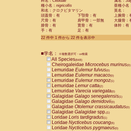
科名：Cebidae
属名：
Sa
種小名：
nigricollis
亜種小名
和名：クロクビタマリン
英名：
頭蓋骨：有
下顎骨：有
上腕骨：
尺骨：有
肩甲骨：一部無
大腿骨：
腓骨：有
寛骨：有
体幹：有
手：有
足：有
22 件中 1 件から 22 件を表示中
■学名：
※複数選択可・or検索
All Species
(848)
Cheirogaleidae
Microcebus murinus
(0)
Lemuridae
Eulemur fulvus
(0)
Lemuridae
Eulemur macaco
(0)
Lemuridae
Eulemur mongoz
(1)
Lemuridae
Lemur catta
(2)
Lemuridae
Varecia variegata
(0)
Galagidae
Galago senegalensis
(1)
Galagidae
Galago demidovii
(0)
Galagidae
Otolemur crassicaudatus
(0)
Galagidae
Galagidae
spp.
(1)
Loridae
Loris tardigradus
(1)
Loridae
Nycticebus coucang
(6)
Loridae
Nycticebus pygmaeus
(0)