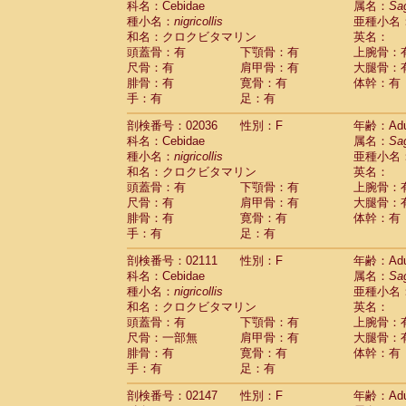
科名：Cebidae
属名：
Sa
Cercopithecidae
Macaca assamensis
(
種小名：
nigricollis
亜種小名
Cercopithecidae
Macaca brunnescen
和名：クロクビタマリン
英名：
Cercopithecidae
Macaca cyclopis
(17)
頭蓋骨：有
下顎骨：有
上腕骨：
Cercopithecidae
Macaca fascicularis
(3
尺骨：有
肩甲骨：有
大腿骨：
Cercopithecidae
Macaca fuscaca fusc
腓骨：有
寛骨：有
体幹：有
Cercopithecidae
Macaca fuscata yaku
手：有
足：有
Cercopithecidae
Macaca fuscata
hybr
剖検番号：02036
Cercopithecidae
性別：F
Macaca maura
年齢：Adu
(3)
科名：Cebidae
属名：
Sa
Cercopithecidae
Macaca mulatta
(56)
種小名：
nigricollis
亜種小名
Cercopithecidae
Macaca nemestrina
(3
和名：クロクビタマリン
英名：
Cercopithecidae
Macaca nigra
(0)
頭蓋骨：有
下顎骨：有
上腕骨：
Cercopithecidae
Macaca radiata
(27)
尺骨：有
肩甲骨：有
大腿骨：
Cercopithecidae
Macaca silenus
(0)
腓骨：有
寛骨：有
体幹：有
Cercopithecidae
Macaca sinica
(1)
手：有
足：有
Cercopithecidae
Macaca sylvanus
(0)
Cercopithecidae
Macaca thibetana
剖検番号：02111
性別：F
年齢：Adu
(0)
Cercopithecidae
Macaca tonkeana
科名：Cebidae
属名：
Sa
(0)
Cercopithecidae
Macaca
hybrid
種小名：
nigricollis
亜種小名
(1)
Cercopithecidae
Macaca
spp.
和名：クロクビタマリン
英名：
(0)
Cercopithecidae
Allenopithecus nigrov
頭蓋骨：有
下顎骨：有
上腕骨：
尺骨：一部無
Cercopithecidae
肩甲骨：有
Cercopithecus ascan
大腿骨：
腓骨：有
寛骨：有
体幹：有
Cercopithecidae
Cercopithecus ascan
手：有
足：有
Cercopithecidae
Cercopithecus ceph
Cercopithecidae
Cercopithecus diana
剖検番号：02147
性別：F
年齢：Adu
Cercopithecidae
Cercopithecus hamly