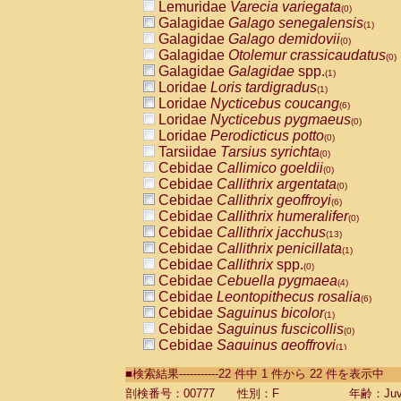
Lemuridae
Varecia variegata
(0)
Galagidae
Galago senegalensis
(1)
Galagidae
Galago demidovii
(0)
Galagidae
Otolemur crassicaudatus
(0)
Galagidae
Galagidae
spp.
(1)
Loridae
Loris tardigradus
(1)
Loridae
Nycticebus coucang
(6)
Loridae
Nycticebus pygmaeus
(0)
Loridae
Perodicticus potto
(0)
Tarsiidae
Tarsius syrichta
(0)
Cebidae
Callimico goeldii
(0)
Cebidae
Callithrix argentata
(0)
Cebidae
Callithrix geoffroyi
(6)
Cebidae
Callithrix humeralifer
(0)
Cebidae
Callithrix jacchus
(13)
Cebidae
Callithrix penicillata
(1)
Cebidae
Callithrix
spp.
(0)
Cebidae
Cebuella pygmaea
(4)
Cebidae
Leontopithecus rosalia
(6)
Cebidae
Saguinus bicolor
(1)
Cebidae
Saguinus fuscicollis
(0)
Cebidae
Saguinus geoffroyi
(1)
Cebidae
Saguinus imperator
(0)
■検索結果-----------22 件中 1 件から 22 件を表示中
Cebidae
Saguinus labiatus
(0)
Cebidae
Saguinus leucopus
剖検番号：00777
性別：F
年齢：Juve
(2)