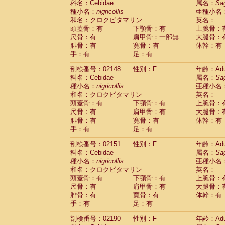
科名：Cebidae
属名：
Sa
Cercopithecidae
Cercopithecus lhoest
種小名：
nigricollis
亜種小名
Cercopithecidae
Cercopithecus mitis
(1
和名：クロクビタマリン
英名：
Cercopithecidae
Cercopithecus mitis 
頭蓋骨：有
下顎骨：有
上腕骨：
Cercopithecidae
Cercopithecus mitis 
尺骨：有
肩甲骨：一部無
大腿骨：
Cercopithecidae
Cercopithecus mona
腓骨：有
寛骨：有
体幹：有
Cercopithecidae
Cercopithecus negle
手：有
足：有
Cercopithecidae
Cercopithecus nigrovi
剖検番号：02148
性別：F
年齢：Adu
Cercopithecidae
Cercopithecus petauri
科名：Cebidae
属名：
Sa
Cercopithecidae
Cercopithecus
spp.
(0)
種小名：
nigricollis
亜種小名
Cercopithecidae
Chlorocebus aethiop
和名：クロクビタマリン
英名：
Cercopithecidae
Chlorocebus pygeryt
頭蓋骨：有
下顎骨：有
上腕骨：
Cercopithecidae
Erythrocebus patas
(3
尺骨：有
肩甲骨：有
大腿骨：
Cercopithecidae
Miopithecus talapoin
腓骨：有
寛骨：有
体幹：有
Cercopithecidae
Cercopithecinae
spp
手：有
足：有
Cercopithecidae
Colobus angolensis
(0
Cercopithecidae
Colobus guereza
剖検番号：02151
性別：F
年齢：Adu
(0)
Cercopithecidae
Colobus polykomos
科名：Cebidae
属名：
Sa
(0
種小名：
Cercopithecidae
nigricollis
Piliocolobus badius
亜種小名
(0
和名：クロクビタマリン
英名：
Cercopithecidae
Kasi senex vetulus
(1)
頭蓋骨：有
下顎骨：有
上腕骨：
Cercopithecidae
Kasi senex
(1)
尺骨：有
肩甲骨：有
大腿骨：
Cercopithecidae
Nasalis larvatus
(0)
腓骨：有
寛骨：有
体幹：有
Cercopithecidae
Presbytes melaloph
手：有
足：有
Cercopithecidae
Pygathrix nemaeus
(0)
Cercopithecidae
Semnopithecus entel
剖検番号：02190
性別：F
年齢：Adu
Cercopithecidae
Trachypithecus crista