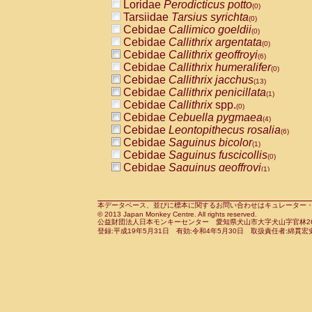
Loridae
Perodicticus potto
(0)
Tarsiidae
Tarsius syrichta
(0)
Cebidae
Callimico goeldii
(0)
Cebidae
Callithrix argentata
(0)
Cebidae
Callithrix geoffroyi
(6)
Cebidae
Callithrix humeralifer
(0)
Cebidae
Callithrix jacchus
(13)
Cebidae
Callithrix penicillata
(1)
Cebidae
Callithrix
spp.
(0)
Cebidae
Cebuella pygmaea
(4)
Cebidae
Leontopithecus rosalia
(6)
Cebidae
Saguinus bicolor
(1)
Cebidae
Saguinus fuscicollis
(0)
Cebidae
Saguinus geoffroyi
(1)
Cebidae
Saguinus imperator
(0)
Cebidae
Saguinus labiatus
(0)
Cebidae
Saguinus leucopus
本データベース、並びに標本に関するお問い合わせはキュレーター・新宅勇太までお願い
(2)
© 2013 Japan Monkey Centre. All rights reserved.
Cebidae
Saguinus midas
(0)
公益財団法人日本モンキーセンター 愛知県犬山市大字犬山字官林26番
Cebidae
Saguinus mystax
登録:平成19年5月31日 有効:令和4年5月30日 取扱責任者:綿貫宏
(2)
Cebidae
Saguinus nigricollis
(22)
Cebidae
Saguinus oedipus
(11)
Cebidae
Saguinus weddelli
(0)
Cebidae
Saguinus
spp.
(0)
Cebidae
Aotus trivirgatus
(2)
Cebidae
Cebus albifrons
(2)