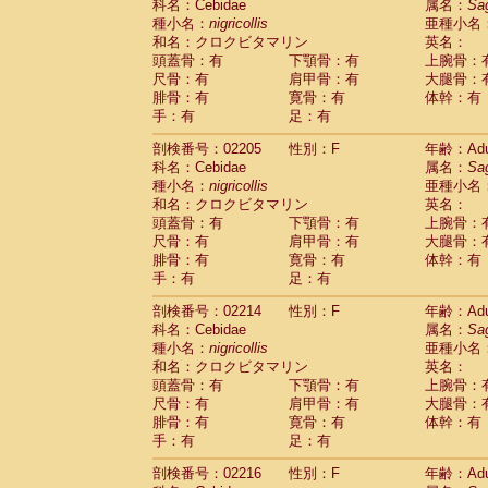
科名：Cebidae
属名：
Sa
Cercopithecidae
Trachypithecus franc
種小名：
nigricollis
亜種小名
Cercopithecidae
Trachypithecus obsc
和名：クロクビタマリン
英名：
Cercopithecidae
Trachypithecus pilea
頭蓋骨：有
下顎骨：有
上腕骨：
Cercopithecidae
Colobinae
spp.
尺骨：有
肩甲骨：有
大腿骨：
(0)
Cercopithecidae
Presbytesinae
spp.
腓骨：有
寛骨：有
体幹：有
(0)
手：有
Cercopithecidae
足：有
Cercopithecidae
spp
Hylobatidae
Hoolock hoolock
(1)
剖検番号：02205
性別：F
年齢：Adu
Hylobatidae
Hylobates agilis
(0)
科名：Cebidae
属名：
Sa
Hylobatidae
Hylobates klossii
(0)
種小名：
nigricollis
亜種小名
Hylobatidae
Hylobates lar
(9)
和名：クロクビタマリン
英名：
Hylobatidae
Hylobates moloch
(2)
頭蓋骨：有
下顎骨：有
上腕骨：
Hylobatidae
Hylobates muelleri
(0)
尺骨：有
肩甲骨：有
大腿骨：
Hylobatidae
Hylobates pileatus
(3)
腓骨：有
寛骨：有
体幹：有
Hylobatidae
Hylobates
spp.
手：有
足：有
(3)
Hylobatidae
Hylobates
hybrid
(1)
剖検番号：02214
性別：F
年齢：Adu
Hylobatidae
Nomascus concolor
(0)
科名：Cebidae
属名：
Sa
Hylobatidae
Symphalangus syndactyl
種小名：
nigricollis
亜種小名
Hominidae
Pongo pygmaeus
(0)
和名：クロクビタマリン
英名：
Hominidae
Pan troglodytes
(0)
頭蓋骨：有
下顎骨：有
上腕骨：
Hominidae
Gorilla gorilla beringei
(0)
尺骨：有
肩甲骨：有
大腿骨：
Hominidae
Gorilla gorilla gorilla
(0)
腓骨：有
寛骨：有
体幹：有
Primates misc.
(0)
手：有
足：有
Scandentia
Dendrogale melanura
(0)
Scandentia
Ptilocercus lowii
剖検番号：02216
性別：F
年齢：Adu
(0)