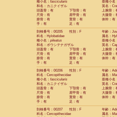
種小名：
fascicularis
亜種小名
和名：カニクイザル
英名：Crab
頭蓋骨：有
下顎骨：有
上腕骨：
尺骨：有
肩甲骨：有
大腿骨：
腓骨：有
寛骨：有
体幹：有
手：有
足：有
剖検番号：00205
性別：F
年齢：Juve
科名：Hylobatidae
属名：
Hy
種小名：
pileatus
亜種小名
和名：ボウシテナガザル
英名：Capp
頭蓋骨：有
下顎骨：有
上腕骨：
尺骨：有
肩甲骨：有
大腿骨：
腓骨：有
寛骨：有
体幹：有
手：有
足：有
剖検番号：00206
性別：F
年齢：Adu
科名：Cercopithecidae
属名：
Ma
種小名：
fascicularis
亜種小名
和名：カニクイザル
英名：Crab
頭蓋骨：有
下顎骨：有
上腕骨：
尺骨：有
肩甲骨：有
大腿骨：
腓骨：有
寛骨：有
体幹：有
手：有
足：有
剖検番号：00207
性別：F
年齢：Adu
科名：Cercopithecidae
属名：
Ma