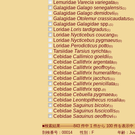
Lemuridae
Varecia variegata
(0)
Galagidae
Galago senegalensis
(1)
Galagidae
Galago demidovii
(0)
Galagidae
Otolemur crassicaudatus
(0)
Galagidae
Galagidae
spp.
(1)
Loridae
Loris tardigradus
(1)
Loridae
Nycticebus coucang
(6)
Loridae
Nycticebus pygmaeus
(0)
Loridae
Perodicticus potto
(0)
Tarsiidae
Tarsius syrichta
(0)
Cebidae
Callimico goeldii
(0)
Cebidae
Callithrix argentata
(0)
Cebidae
Callithrix geoffroyi
(6)
Cebidae
Callithrix humeralifer
(0)
Cebidae
Callithrix jacchus
(11)
Cebidae
Callithrix penicillata
(1)
Cebidae
Callithrix
spp.
(0)
Cebidae
Cebuella pygmaea
(4)
Cebidae
Leontopithecus rosalia
(6)
Cebidae
Saguinus bicolor
(1)
Cebidae
Saguinus fuscicollis
(0)
Cebidae
Saguinus geoffroyi
(1)
Cebidae
Saguinus imperator
(0)
■検索結果-----------843 件中 1 件から 100 件を表示中
Cebidae
Saguinus labiatus
(0)
Cebidae
Saguinus leucopus
剖検番号：00014
性別：F
年齢：Juve
(2)