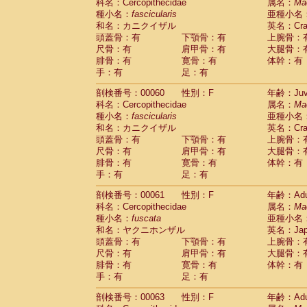
Scandentia
Tupaia glis
科名：Cercopithecidae
属名：
Ma
(1)
Scandentia
Tupaia gracilis
種小名：
fascicularis
亜種小名
(0)
Scandentia
Tupaia minor
和名：カニクイザル
英名：Crab
(0)
頭蓋骨：有
下顎骨：有
上腕骨：
尺骨：有
肩甲骨：有
大腿骨：
腓骨：有
寛骨：有
体幹：有
手：有
足：有
剖検番号：00060
性別：F
年齢：Juve
科名：Cercopithecidae
属名：
Ma
種小名：
fascicularis
亜種小名
和名：カニクイザル
英名：Crab
頭蓋骨：有
下顎骨：有
上腕骨：
尺骨：有
肩甲骨：有
大腿骨：
腓骨：有
寛骨：有
体幹：有
手：有
足：有
剖検番号：00061
性別：F
年齢：Adu
科名：Cercopithecidae
属名：
Ma
種小名：
fuscata
亜種小名
和名：ヤクニホンザル
英名：Japa
頭蓋骨：有
下顎骨：有
上腕骨：
尺骨：有
肩甲骨：有
大腿骨：
腓骨：有
寛骨：有
体幹：有
手：有
足：有
剖検番号：00063
性別：F
年齢：Adu