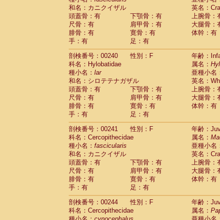
和名：カニクイザル
英名：Crab
頭蓋骨：有
下顎骨：有
上腕骨：
尺骨：有
肩甲骨：有
大腿骨：
腓骨：有
寛骨：有
体幹：有
手：有
足：有
剖検番号：00240
性別：F
年齢：Infa
科名：Hylobatidae
属名：
Hy
種小名：
lar
亜種小名
和名：シロテテナガザル
英名：Whit
頭蓋骨：有
下顎骨：有
上腕骨：
尺骨：有
肩甲骨：有
大腿骨：
腓骨：有
寛骨：有
体幹：有
手：有
足：有
剖検番号：00241
性別：F
年齢：Juve
科名：Cercopithecidae
属名：
Ma
種小名：
fascicularis
亜種小名
和名：カニクイザル
英名：Crab
頭蓋骨：有
下顎骨：有
上腕骨：
尺骨：有
肩甲骨：有
大腿骨：
腓骨：有
寛骨：有
体幹：有
手：有
足：有
剖検番号：00244
性別：F
年齢：Juve
科名：Cercopithecidae
属名：
Pa
種小名：
cynocephalus
亜種小名