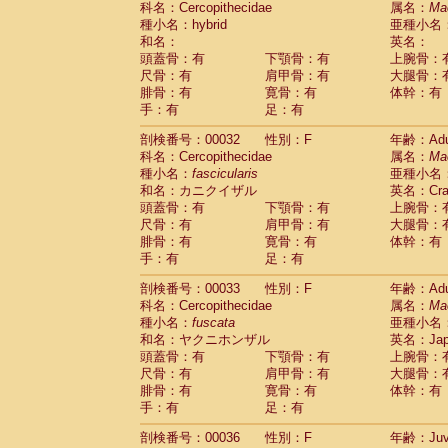
科名：Cercopithecidae
属名：
Ma
Pitheciidae
Callicebus cupreus
(2)
種小名：hybrid
亜種小名
Pitheciidae
Callicebus donacophilus
(0
和名：
英名：
Pitheciidae
Callicebus moloch
(0)
頭蓋骨：有
下顎骨：有
上腕骨：
Pitheciidae
Callicebus torquatus
(0)
尺骨：有
肩甲骨：有
大腿骨：
Pitheciidae
Callicebus
spp.
(0)
腓骨：有
寛骨：有
体幹：有
Pitheciidae
Chiropotes satanas
(1)
手：有
足：有
Pitheciidae
Pithecia monachus
(0)
Pitheciidae
Pithecia pithecia
剖検番号：00032
性別：F
年齢：Adu
(0)
Cercopithecidae
Cercocebus agilis
科名：Cercopithecidae
属名：
Ma
(0)
Cercopithecidae
Cercocebus galeritus
種小名：
fascicularis
亜種小名
和名：カニクイザル
Cercopithecidae
Cercocebus torquatu
英名：Crab
頭蓋骨：有
下顎骨：有
上腕骨：
Cercopithecidae
Cercocebus torquatus
尺骨：有
肩甲骨：有
大腿骨：
Cercopithecidae
Cercocebus torquatu
腓骨：有
寛骨：有
体幹：有
Cercopithecidae
Cercocebus
hybrid
(2)
手：有
足：有
Cercopithecidae
Cercocebus
spp.
(0)
Cercopithecidae
Lophocebus albigen
剖検番号：00033
性別：F
年齢：Adu
Cercopithecidae
Papio anubis
(0)
科名：Cercopithecidae
属名：
Ma
Cercopithecidae
Papio cynocephalus
(
種小名：
fuscata
亜種小名
Cercopithecidae
Papio hamadryas
和名：ヤクニホンザル
英名：Japa
(1)
Cercopithecidae
Papio papio
頭蓋骨：有
下顎骨：有
上腕骨：
(0)
Cercopithecidae
Papio
spp.
尺骨：有
肩甲骨：有
大腿骨：
(0)
Cercopithecidae
Mandrillus leucopha
腓骨：有
寛骨：有
体幹：有
Cercopithecidae
Mandrillus sphinx
手：有
足：有
(0)
Cercopithecidae
Theropithecus gelad
剖検番号：00036
性別：F
年齢：Juve
Cercopithecidae
Macaca arctoides
(3)