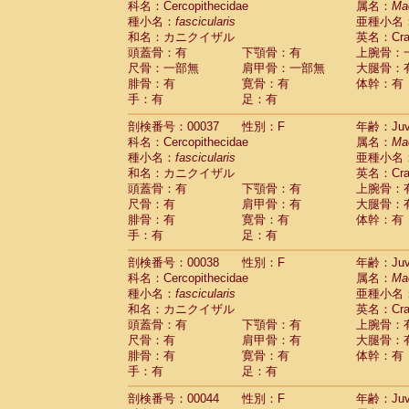
科名：Cercopithecidae
属名：
Ma
Cercopithecidae
Macaca assamensis
(
種小名：
fascicularis
亜種小名
Cercopithecidae
Macaca brunnescen
和名：カニクイザル
英名：Crab
Cercopithecidae
Macaca cyclopis
(17)
頭蓋骨：有
下顎骨：有
上腕骨：
Cercopithecidae
Macaca fascicularis
(3
尺骨：一部無
肩甲骨：一部無
大腿骨：
Cercopithecidae
Macaca fuscaca fusc
腓骨：有
寛骨：有
体幹：有
Cercopithecidae
Macaca fuscata yaku
手：有
足：有
Cercopithecidae
Macaca fuscata
hybr
剖検番号：00037
Cercopithecidae
性別：F
Macaca maura
年齢：Juve
(3)
科名：Cercopithecidae
属名：
Ma
Cercopithecidae
Macaca mulatta
(56)
種小名：
fascicularis
亜種小名
Cercopithecidae
Macaca nemestrina
(3
和名：カニクイザル
英名：Crab
Cercopithecidae
Macaca nigra
(0)
頭蓋骨：有
下顎骨：有
上腕骨：
Cercopithecidae
Macaca radiata
(27)
尺骨：有
肩甲骨：有
大腿骨：
Cercopithecidae
Macaca silenus
(0)
腓骨：有
寛骨：有
体幹：有
Cercopithecidae
Macaca sinica
(1)
手：有
足：有
Cercopithecidae
Macaca sylvanus
(0)
Cercopithecidae
Macaca thibetana
剖検番号：00038
性別：F
年齢：Juve
(0)
Cercopithecidae
Macaca tonkeana
科名：Cercopithecidae
属名：
Ma
(0)
Cercopithecidae
Macaca
hybrid
種小名：
fascicularis
亜種小名
(1)
Cercopithecidae
Macaca
spp.
和名：カニクイザル
英名：Crab
(0)
Cercopithecidae
Allenopithecus nigrov
頭蓋骨：有
下顎骨：有
上腕骨：
尺骨：有
Cercopithecidae
肩甲骨：有
Cercopithecus ascan
大腿骨：
腓骨：有
寛骨：有
体幹：有
Cercopithecidae
Cercopithecus ascan
手：有
足：有
Cercopithecidae
Cercopithecus ceph
Cercopithecidae
Cercopithecus diana
剖検番号：00044
性別：F
年齢：Juve
Cercopithecidae
Cercopithecus hamly