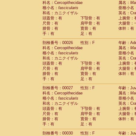
科名：Cercopithecidae
Cebidae
Saguinus midas
属名：
Ma
(0)
種小名：
fascicularis
亜種小名
Cebidae
Saguinus mystax
(2)
和名：カニクイザル
英名：Crab
Cebidae
Saguinus nigricollis
(22)
頭蓋骨：有
下顎骨：有
上腕骨：
Cebidae
Saguinus oedipus
(11)
尺骨：有
肩甲骨：有
大腿骨：
Cebidae
Saguinus weddelli
(0)
腓骨：有
寛骨：有
体幹：有
Cebidae
Saguinus
spp.
(0)
手：有
足：有
Cebidae
Aotus trivirgatus
(2)
Cebidae
Cebus albifrons
(2)
剖検番号：00026
性別：F
年齢：Adu
Cebidae
Cebus apella
科名：Cercopithecidae
(2)
属名：
Ma
Cebidae
Cebus capucinus
種小名：
fascicularis
亜種小名
(1)
Cebidae
Cebus nigrivittatus
和名：カニクイザル
英名：Crab
(0)
Cebidae
Cebus
spp.
頭蓋骨：有
下顎骨：有
上腕骨：
(0)
Cebidae
Saimiri boliviensis
尺骨：有
肩甲骨：有
大腿骨：
(0)
腓骨：有
Cebidae
Saimiri sciureus
寛骨：有
体幹：有
(14)
手：有
足：有
Atelidae
Alouatta caraya
(0)
Atelidae
Alouatta fusca
(0)
剖検番号：00027
性別：F
年齢：Juve
Atelidae
Alouatta seniculus
(0)
科名：Cercopithecidae
属名：
Ma
Atelidae
Alouatta
spp.
(1)
種小名：
fascicularis
亜種小名
Atelidae
Ateles belzebuth
(0)
和名：カニクイザル
英名：Crab
Atelidae
Ateles geoffroyi
(2)
頭蓋骨：有
下顎骨：有
上腕骨：
Atelidae
Ateles paniscus
(6)
尺骨：有
肩甲骨：有
大腿骨：
Atelidae
Ateles
spp.
腓骨：有
寛骨：有
(0)
体幹：有
Atelidae
Lagothrix lagothricha
手：有
足：有
(3)
Atelidae
Lagothrix lagothricha cana
(0)
剖検番号：00030
性別：F
年齢：Juve
Pitheciidae
Cacajao calvus rubicundu