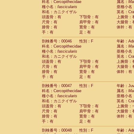
科名：Cercopithecidae
属名：
Ma
Cercopithecidae
Cercopithecus lhoest
種小名：
fascicularis
亜種小名
Cercopithecidae
Cercopithecus mitis
(1
和名：カニクイザル
英名：Crab
Cercopithecidae
Cercopithecus mitis 
頭蓋骨：有
下顎骨：有
上腕骨：
Cercopithecidae
Cercopithecus mitis 
尺骨：有
肩甲骨：有
大腿骨：
Cercopithecidae
Cercopithecus mona
腓骨：有
寛骨：有
体幹：有
Cercopithecidae
Cercopithecus negle
手：有
足：有
Cercopithecidae
Cercopithecus nigrovi
剖検番号：00046
性別：F
年齢：Adu
Cercopithecidae
Cercopithecus petauri
科名：Cercopithecidae
属名：
Ma
Cercopithecidae
Cercopithecus
spp.
(0)
種小名：
fascicularis
亜種小名
Cercopithecidae
Chlorocebus aethiop
和名：カニクイザル
英名：Crab
Cercopithecidae
Chlorocebus pygeryt
頭蓋骨：有
下顎骨：有
上腕骨：
Cercopithecidae
Erythrocebus patas
(3
尺骨：有
肩甲骨：有
大腿骨：
Cercopithecidae
Miopithecus talapoin
腓骨：有
寛骨：有
体幹：有
Cercopithecidae
Cercopithecinae
spp
手：有
足：有
Cercopithecidae
Colobus angolensis
(0
Cercopithecidae
Colobus guereza
剖検番号：00047
性別：F
年齢：Juve
(0)
Cercopithecidae
Colobus polykomos
科名：Cercopithecidae
属名：
Ma
(0
種小名：
Cercopithecidae
fascicularis
Piliocolobus badius
亜種小名
(0
和名：カニクイザル
英名：Crab
Cercopithecidae
Kasi senex vetulus
(1)
頭蓋骨：有
下顎骨：有
上腕骨：
Cercopithecidae
Kasi senex
(1)
尺骨：有
肩甲骨：有
大腿骨：
Cercopithecidae
Nasalis larvatus
(0)
腓骨：有
寛骨：有
体幹：有
Cercopithecidae
Presbytes melaloph
手：有
足：有
Cercopithecidae
Pygathrix nemaeus
(0)
Cercopithecidae
Semnopithecus entel
剖検番号：00048
性別：F
年齢：Adu
Cercopithecidae
Trachypithecus crista