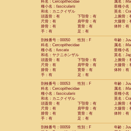
科名：Cercopithecidae
属名：
Ma
Cercopithecidae
Trachypithecus franc
種小名：
fascicularis
亜種小名
Cercopithecidae
Trachypithecus obsc
和名：カニクイザル
英名：Crab
Cercopithecidae
Trachypithecus pilea
頭蓋骨：有
下顎骨：有
上腕骨：
Cercopithecidae
Colobinae
spp.
尺骨：有
肩甲骨：有
大腿骨：
(0)
Cercopithecidae
Presbytesinae
spp.
腓骨：有
寛骨：有
体幹：有
(0)
手：有
Cercopithecidae
足：有
Cercopithecidae
spp
Hylobatidae
Hoolock hoolock
(1)
剖検番号：00050
性別：F
年齢：Juve
Hylobatidae
Hylobates agilis
(0)
科名：Cercopithecidae
属名：
Ma
Hylobatidae
Hylobates klossii
(0)
種小名：
fuscata
亜種小名
Hylobatidae
Hylobates lar
(9)
和名：ヤクニホンザル
英名：Japa
Hylobatidae
Hylobates moloch
(2)
頭蓋骨：有
下顎骨：有
上腕骨：
Hylobatidae
Hylobates muelleri
(0)
尺骨：有
肩甲骨：有
大腿骨：
Hylobatidae
Hylobates pileatus
(3)
腓骨：有
寛骨：有
体幹：有
Hylobatidae
Hylobates
spp.
手：有
足：有
(3)
Hylobatidae
Hylobates
hybrid
(1)
剖検番号：00053
性別：F
年齢：Juve
Hylobatidae
Nomascus concolor
(0)
科名：Cercopithecidae
属名：
Ma
Hylobatidae
Symphalangus syndactyl
種小名：
fascicularis
亜種小名
Hominidae
Pongo pygmaeus
(0)
和名：カニクイザル
英名：Crab
Hominidae
Pan troglodytes
(0)
頭蓋骨：有
下顎骨：有
上腕骨：
Hominidae
Gorilla gorilla beringei
(0)
尺骨：有
肩甲骨：有
大腿骨：
Hominidae
Gorilla gorilla gorilla
(0)
腓骨：有
寛骨：有
体幹：有
Primates misc.
(0)
手：有
足：有
Scandentia
Dendrogale melanura
(0)
Scandentia
Ptilocercus lowii
剖検番号：00059
性別：F
年齢：Juve
(0)