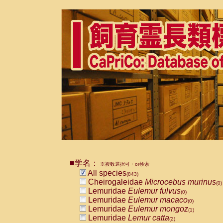
■学名：
※複数選択可・or検索
All species
(843)
Cheirogaleidae
Microcebus murinus
(0)
Lemuridae
Eulemur fulvus
(0)
Lemuridae
Eulemur macaco
(0)
Lemuridae
Eulemur mongoz
(1)
Lemuridae
Lemur catta
(2)