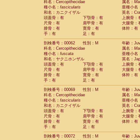
科名：Cercopithecidae
属名：
Ma
Cercopithecidae
Cercopithecus lhoest
種小名：
fascicularis
亜種小名
Cercopithecidae
Cercopithecus mitis
(0
和名：カニクイザル
英名：Crab
Cercopithecidae
Cercopithecus mitis 
頭蓋骨：有
下顎骨：有
上腕骨：
Cercopithecidae
Cercopithecus mitis 
尺骨：有
肩甲骨：有
大腿骨：
Cercopithecidae
Cercopithecus mona
腓骨：有
寛骨：有
体幹：有
Cercopithecidae
Cercopithecus negle
手：有
足：有
Cercopithecidae
Cercopithecus nigrovi
剖検番号：00062
性別：M
年齢：Juve
Cercopithecidae
Cercopithecus petauri
科名：Cercopithecidae
属名：
Ma
Cercopithecidae
Cercopithecus
spp.
(0)
種小名：
fuscata
亜種小名
Cercopithecidae
Chlorocebus aethiop
和名：ヤクニホンザル
英名：Japa
Cercopithecidae
Chlorocebus pygeryt
頭蓋骨：有
下顎骨：有
上腕骨：
Cercopithecidae
Erythrocebus patas
(1
尺骨：有
肩甲骨：有
大腿骨：
Cercopithecidae
Miopithecus talapoin
腓骨：有
寛骨：有
体幹：有
Cercopithecidae
Cercopithecinae
spp
手：有
足：有
Cercopithecidae
Colobus angolensis
(0
Cercopithecidae
Colobus guereza
剖検番号：00069
性別：M
年齢：Juve
(0)
Cercopithecidae
Colobus polykomos
科名：Cercopithecidae
属名：
Ma
(0
種小名：
Cercopithecidae
fascicularis
Piliocolobus badius
亜種小名
(0
和名：カニクイザル
英名：Crab
Cercopithecidae
Kasi senex vetulus
(0)
頭蓋骨：有
下顎骨：有
上腕骨：
Cercopithecidae
Kasi senex
(0)
尺骨：有
肩甲骨：有
大腿骨：
Cercopithecidae
Nasalis larvatus
(0)
腓骨：有
寛骨：有
体幹：有
Cercopithecidae
Presbytes melaloph
手：有
足：有
Cercopithecidae
Pygathrix nemaeus
(0)
Cercopithecidae
Semnopithecus entel
剖検番号：00072
性別：M
年齢：Juve
Cercopithecidae
Trachypithecus crista