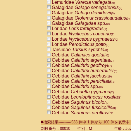
Lemuridae
Varecia variegata
(0)
Galagidae
Galago senegalensis
(2)
Galagidae
Galago demidovii
(0)
Galagidae
Otolemur crassicaudatus
(0)
Galagidae
Galagidae
spp.
(0)
Loridae
Loris tardigradus
(1)
Loridae
Nycticebus coucang
(2)
Loridae
Nycticebus pygmaeus
(0)
Loridae
Perodicticus potto
(0)
Tarsiidae
Tarsius syrichta
(0)
Cebidae
Callimico goeldii
(0)
Cebidae
Callithrix argentata
(2)
Cebidae
Callithrix geoffroyi
(7)
Cebidae
Callithrix humeralifer
(0)
Cebidae
Callithrix jacchus
(19)
Cebidae
Callithrix penicillata
(2)
Cebidae
Callithrix
spp.
(0)
Cebidae
Cebuella pygmaea
(2)
Cebidae
Leontopithecus rosalia
(3)
Cebidae
Saguinus bicolor
(0)
Cebidae
Saguinus fuscicollis
(0)
Cebidae
Saguinus geoffroyi
(1)
Cebidae
Saguinus imperator
(0)
■検索結果-----------533 件中 1 件から 100 件を表示中
Cebidae
Saguinus labiatus
(0)
Cebidae
Saguinus leucopus
剖検番号：00010
性別：M
年齢：Juve
(4)