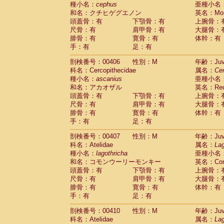
種小名：
cephus
亜種小名
和名：クチヒゲグエノン
英名：Mous
頭蓋骨：有
下顎骨：有
上腕骨：
尺骨：有
肩甲骨：有
大腿骨：
腓骨：有
寛骨：有
体幹：有
手：有
足：有
剖検番号：00406
性別：M
年齢：Juve
科名：Cercopithecidae
属名：
Ce
種小名：
ascanius
亜種小名
和名：アカオザル
英名：Red-
頭蓋骨：有
下顎骨：有
上腕骨：
尺骨：有
肩甲骨：有
大腿骨：
腓骨：有
寛骨：有
体幹：有
手：有
足：有
剖検番号：00407
性別：M
年齢：Juve
科名：Atelidae
属名：
Lag
種小名：
lagothricha
亜種小名
和名：コモンウーリーモンキー
英名：Comm
頭蓋骨：有
下顎骨：有
上腕骨：
尺骨：有
肩甲骨：有
大腿骨：
腓骨：有
寛骨：有
体幹：有
手：有
足：有
剖検番号：00410
性別：M
年齢：Juve
科名：Atelidae
属名：
Lag