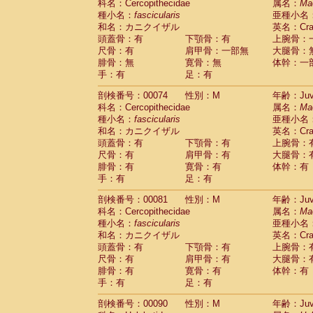
科名：Cercopithecidae
属名：
Ma
Cercopithecidae
Trachypithecus franc
種小名：
fascicularis
亜種小名
Cercopithecidae
Trachypithecus obsc
和名：カニクイザル
英名：Crab
Cercopithecidae
Trachypithecus pilea
頭蓋骨：有
下顎骨：有
上腕骨：
Cercopithecidae
Colobinae
spp.
尺骨：有
肩甲骨：一部無
大腿骨：
(0)
Cercopithecidae
Presbytesinae
spp.
腓骨：無
寛骨：無
体幹：一
(0)
手：有
Cercopithecidae
足：有
Cercopithecidae
spp
Hylobatidae
Hoolock hoolock
(0)
剖検番号：00074
性別：M
年齢：Juve
Hylobatidae
Hylobates agilis
(1)
科名：Cercopithecidae
属名：
Ma
Hylobatidae
Hylobates klossii
(0)
種小名：
fascicularis
亜種小名
Hylobatidae
Hylobates lar
(10)
和名：カニクイザル
英名：Crab
Hylobatidae
Hylobates moloch
(0)
頭蓋骨：有
下顎骨：有
上腕骨：
Hylobatidae
Hylobates muelleri
(0)
尺骨：有
肩甲骨：有
大腿骨：
Hylobatidae
Hylobates pileatus
(2)
腓骨：有
寛骨：有
体幹：有
Hylobatidae
Hylobates
spp.
手：有
足：有
(0)
Hylobatidae
Hylobates
hybrid
(0)
剖検番号：00081
性別：M
年齢：Juve
Hylobatidae
Nomascus concolor
(0)
科名：Cercopithecidae
属名：
Ma
Hylobatidae
Symphalangus syndactyl
種小名：
fascicularis
亜種小名
Hominidae
Pongo pygmaeus
(0)
和名：カニクイザル
英名：Crab
Hominidae
Pan troglodytes
(1)
頭蓋骨：有
下顎骨：有
上腕骨：
Hominidae
Gorilla gorilla beringei
(0)
尺骨：有
肩甲骨：有
大腿骨：
Hominidae
Gorilla gorilla gorilla
(0)
腓骨：有
寛骨：有
体幹：有
Primates misc.
(0)
手：有
足：有
Scandentia
Dendrogale melanura
(0)
Scandentia
Ptilocercus lowii
剖検番号：00090
性別：M
年齢：Juve
(0)