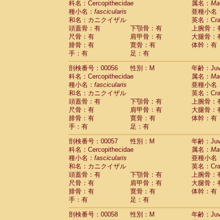
科名：Cercopithecidae
属名：
Ma
Cercopithecidae
Macaca assamensis
(
種小名：
fascicularis
亜種小名
Cercopithecidae
Macaca brunnescen
和名：カニクイザル
英名：Crab
Cercopithecidae
Macaca cyclopis
(6)
頭蓋骨：有
下顎骨：有
上腕骨：
Cercopithecidae
Macaca fascicularis
(1
尺骨：有
肩甲骨：有
大腿骨：
Cercopithecidae
Macaca fuscaca fusc
腓骨：有
寛骨：有
体幹：有
Cercopithecidae
Macaca fuscata yaku
手：有
足：有
Cercopithecidae
Macaca fuscata
hybr
剖検番号：00056
Cercopithecidae
性別：M
Macaca maura
年齢：Juve
(1)
科名：Cercopithecidae
属名：
Ma
Cercopithecidae
Macaca mulatta
(45)
種小名：
fascicularis
亜種小名
Cercopithecidae
Macaca nemestrina
(3
和名：カニクイザル
英名：Crab
Cercopithecidae
Macaca nigra
(1)
頭蓋骨：有
下顎骨：有
上腕骨：
Cercopithecidae
Macaca radiata
(7)
尺骨：有
肩甲骨：有
大腿骨：
Cercopithecidae
Macaca silenus
(0)
腓骨：有
寛骨：有
体幹：有
Cercopithecidae
Macaca sinica
(0)
手：有
足：有
Cercopithecidae
Macaca sylvanus
(2)
Cercopithecidae
Macaca thibetana
剖検番号：00057
性別：M
年齢：Juve
(0)
Cercopithecidae
Macaca tonkeana
科名：Cercopithecidae
属名：
Ma
(0)
Cercopithecidae
Macaca
hybrid
種小名：
fascicularis
亜種小名
(1)
Cercopithecidae
Macaca
spp.
和名：カニクイザル
英名：Crab
(0)
Cercopithecidae
Allenopithecus nigrov
頭蓋骨：有
下顎骨：有
上腕骨：
尺骨：有
Cercopithecidae
肩甲骨：有
Cercopithecus ascan
大腿骨：
腓骨：有
寛骨：有
体幹：有
Cercopithecidae
Cercopithecus ascan
手：有
足：有
Cercopithecidae
Cercopithecus ceph
Cercopithecidae
Cercopithecus diana
剖検番号：00058
性別：M
年齢：Juve
Cercopithecidae
Cercopithecus hamly