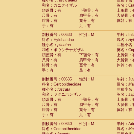
種小名：
fascicularis
亜種小名
和名：カニクイザル
英名：Crab
頭蓋骨：有
下顎骨：有
上腕骨：
尺骨：有
肩甲骨：有
大腿骨：
腓骨：有
寛骨：有
体幹：有
手：有
足：有
剖検番号：00633
性別：M
年齢：Infa
科名：Hylobatidae
属名：
Hy
種小名：
pileatus
亜種小名
和名：ボウシテナガザル
英名：Capp
頭蓋骨：有
下顎骨：有
上腕骨：
尺骨：有
肩甲骨：有
大腿骨：
腓骨：有
寛骨：有
体幹：有
手：有
足：有
剖検番号：00635
性別：M
年齢：Juve
科名：Cercopithecidae
属名：
Ma
種小名：
fuscata
亜種小名
和名：ヤクニホンザル
英名：Japa
頭蓋骨：有
下顎骨：有
上腕骨：
尺骨：有
肩甲骨：有
大腿骨：
腓骨：有
寛骨：有
体幹：有
手：有
足：有
剖検番号：00640
性別：M
年齢：Adu
科名：Cercopithecidae
属名：
Ma
種小名：
fuscata
亜種小名