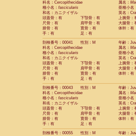
科名：Cercopithecidae
属名：
Ma
Pitheciidae
Callicebus cupreus
(0)
種小名：
fascicularis
亜種小名
Pitheciidae
Callicebus donacophilus
(0
和名：カニクイザル
英名：Crab
Pitheciidae
Callicebus moloch
(0)
頭蓋骨：有
下顎骨：有
上腕骨：
Pitheciidae
Callicebus torquatus
(0)
尺骨：有
肩甲骨：有
大腿骨：
Pitheciidae
Callicebus
spp.
(0)
腓骨：有
寛骨：有
体幹：有
Pitheciidae
Chiropotes satanas
(1)
手：有
足：有
Pitheciidae
Pithecia monachus
(3)
Pitheciidae
Pithecia pithecia
剖検番号：00041
性別：M
年齢：Juve
(0)
Cercopithecidae
Cercocebus agilis
科名：Cercopithecidae
属名：
Ma
(0)
Cercopithecidae
Cercocebus galeritus
種小名：
fascicularis
亜種小名
和名：カニクイザル
Cercopithecidae
Cercocebus torquatu
英名：Crab
頭蓋骨：有
下顎骨：有
上腕骨：
Cercopithecidae
Cercocebus torquatus
尺骨：有
肩甲骨：有
大腿骨：
Cercopithecidae
Cercocebus torquatu
腓骨：有
寛骨：有
体幹：有
Cercopithecidae
Cercocebus
hybrid
(0)
手：有
足：有
Cercopithecidae
Cercocebus
spp.
(0)
Cercopithecidae
Lophocebus albigen
剖検番号：00043
性別：M
年齢：Juve
Cercopithecidae
Papio anubis
(0)
科名：Cercopithecidae
属名：
Ma
Cercopithecidae
Papio cynocephalus
(
種小名：
fascicularis
亜種小名
Cercopithecidae
Papio hamadryas
和名：カニクイザル
英名：Crab
(0)
Cercopithecidae
Papio papio
頭蓋骨：有
下顎骨：有
上腕骨：
(0)
Cercopithecidae
Papio
spp.
尺骨：有
肩甲骨：有
大腿骨：
(0)
Cercopithecidae
Mandrillus leucopha
腓骨：有
寛骨：有
体幹：有
Cercopithecidae
Mandrillus sphinx
手：有
足：有
(0)
Cercopithecidae
Theropithecus gelad
剖検番号：00055
性別：M
年齢：Juve
Cercopithecidae
Macaca arctoides
(1)