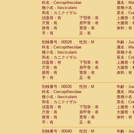
科名：Cercopithecidae
Cebidae
Saguinus midas
属名：
Ma
(0)
種小名：
fascicularis
亜種小名
Cebidae
Saguinus mystax
(1)
和名：カニクイザル
英名：Crab
Cebidae
Saguinus nigricollis
(13)
頭蓋骨：有
下顎骨：有
上腕骨：
Cebidae
Saguinus oedipus
(19)
尺骨：有
肩甲骨：有
大腿骨：
Cebidae
Saguinus weddelli
(0)
腓骨：有
寛骨：有
体幹：有
Cebidae
Saguinus
spp.
(0)
手：有
足：有
Cebidae
Aotus trivirgatus
(3)
Cebidae
Cebus albifrons
(1)
剖検番号：00028
性別：M
年齢：Juve
Cebidae
Cebus apella
科名：Cercopithecidae
(6)
属名：
Ma
Cebidae
Cebus capucinus
種小名：
fascicularis
亜種小名
(0)
Cebidae
Cebus nigrivittatus
和名：カニクイザル
英名：Crab
(1)
Cebidae
Cebus
spp.
頭蓋骨：有
下顎骨：有
上腕骨：
(0)
Cebidae
Saimiri boliviensis
尺骨：有
肩甲骨：有
大腿骨：
(0)
腓骨：有
Cebidae
Saimiri sciureus
寛骨：有
体幹：有
(7)
手：有
足：有
Atelidae
Alouatta caraya
(0)
Atelidae
Alouatta fusca
(1)
剖検番号：00035
性別：M
年齢：Juve
Atelidae
Alouatta seniculus
(1)
科名：Cercopithecidae
属名：
Ma
Atelidae
Alouatta
spp.
(0)
種小名：
fascicularis
亜種小名
Atelidae
Ateles belzebuth
(0)
和名：カニクイザル
英名：Crab
Atelidae
Ateles geoffroyi
(3)
頭蓋骨：有
下顎骨：有
上腕骨：
Atelidae
Ateles paniscus
(3)
尺骨：有
肩甲骨：有
大腿骨：
Atelidae
Ateles
spp.
腓骨：有
寛骨：有
(0)
体幹：有
Atelidae
Lagothrix lagothricha
手：有
足：有
(5)
Atelidae
Lagothrix lagothricha cana
(0)
剖検番号：00040
性別：M
年齢：Juve
Pitheciidae
Cacajao calvus rubicundu