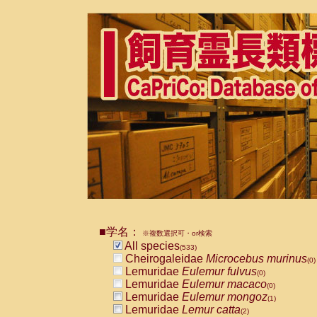
■学名：
※複数選択可・or検索
All species
(533)
Cheirogaleidae
Microcebus murinus
(0)
Lemuridae
Eulemur fulvus
(0)
Lemuridae
Eulemur macaco
(0)
Lemuridae
Eulemur mongoz
(1)
Lemuridae
Lemur catta
(2)