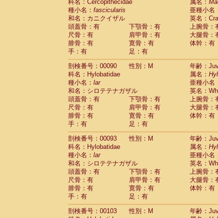
Scandentia
Tupaia glis
科名：Cercopithecidae
属名：
Ma
(0)
Scandentia
Tupaia gracilis
種小名：
fascicularis
亜種小名
(0)
Scandentia
Tupaia minor
和名：カニクイザル
英名：Crab
(0)
頭蓋骨：有
下顎骨：有
上腕骨：
尺骨：有
肩甲骨：有
大腿骨：
腓骨：有
寛骨：有
体幹：有
手：有
足：有
剖検番号：00090
性別：M
年齢：Juve
科名：Hylobatidae
属名：
Hy
種小名：
lar
亜種小名
和名：シロテテナガザル
英名：Whit
頭蓋骨：有
下顎骨：有
上腕骨：
尺骨：有
肩甲骨：有
大腿骨：
腓骨：有
寛骨：有
体幹：有
手：有
足：有
剖検番号：00093
性別：M
年齢：Juve
科名：Hylobatidae
属名：
Hy
種小名：
lar
亜種小名
和名：シロテテナガザル
英名：Whit
頭蓋骨：有
下顎骨：有
上腕骨：
尺骨：有
肩甲骨：有
大腿骨：
腓骨：有
寛骨：有
体幹：有
手：有
足：有
剖検番号：00103
性別：M
年齢：Juve