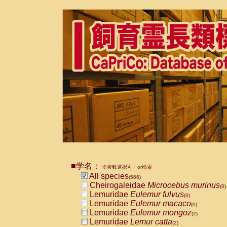
■学名：
※複数選択可・or検索
All species
(566)
Cheirogaleidae
Microcebus murinus
(0)
Lemuridae
Eulemur fulvus
(0)
Lemuridae
Eulemur macaco
(0)
Lemuridae
Eulemur mongoz
(2)
Lemuridae
Lemur catta
(2)