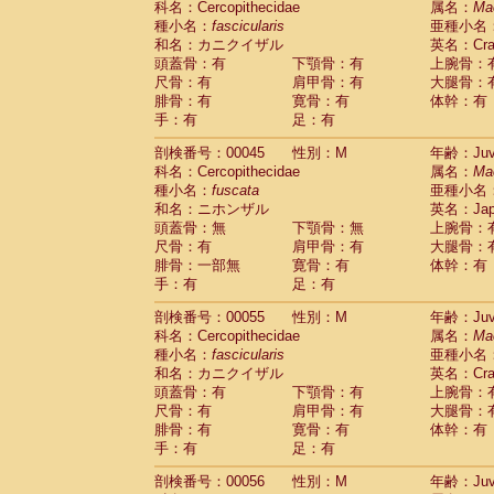
科名：Cercopithecidae
属名：
Ma
Cercopithecidae
Macaca assamensis
(
種小名：
fascicularis
亜種小名
Cercopithecidae
Macaca brunnescen
和名：カニクイザル
英名：Crab
Cercopithecidae
Macaca cyclopis
(6)
頭蓋骨：有
下顎骨：有
上腕骨：
Cercopithecidae
Macaca fascicularis
(1
尺骨：有
肩甲骨：有
大腿骨：
Cercopithecidae
Macaca fuscaca fusc
腓骨：有
寛骨：有
体幹：有
Cercopithecidae
Macaca fuscata yaku
手：有
足：有
Cercopithecidae
Macaca fuscata
hybr
剖検番号：00045
Cercopithecidae
性別：M
Macaca maura
年齢：Juve
(1)
科名：Cercopithecidae
属名：
Ma
Cercopithecidae
Macaca mulatta
(47)
種小名：
fuscata
亜種小名
Cercopithecidae
Macaca nemestrina
(3
和名：ニホンザル
英名：Japa
Cercopithecidae
Macaca nigra
(1)
頭蓋骨：無
下顎骨：無
上腕骨：
Cercopithecidae
Macaca radiata
(8)
尺骨：有
肩甲骨：有
大腿骨：
Cercopithecidae
Macaca silenus
(1)
腓骨：一部無
寛骨：有
体幹：有
Cercopithecidae
Macaca sinica
(0)
手：有
足：有
Cercopithecidae
Macaca sylvanus
(2)
Cercopithecidae
Macaca thibetana
剖検番号：00055
性別：M
年齢：Juve
(0)
Cercopithecidae
Macaca tonkeana
科名：Cercopithecidae
属名：
Ma
(0)
Cercopithecidae
Macaca
hybrid
種小名：
fascicularis
亜種小名
(1)
Cercopithecidae
Macaca
spp.
和名：カニクイザル
英名：Crab
(0)
Cercopithecidae
Allenopithecus nigrov
頭蓋骨：有
下顎骨：有
上腕骨：
尺骨：有
Cercopithecidae
肩甲骨：有
Cercopithecus ascan
大腿骨：
腓骨：有
寛骨：有
体幹：有
Cercopithecidae
Cercopithecus ascan
手：有
足：有
Cercopithecidae
Cercopithecus ceph
Cercopithecidae
Cercopithecus diana
剖検番号：00056
性別：M
年齢：Juve
Cercopithecidae
Cercopithecus hamly