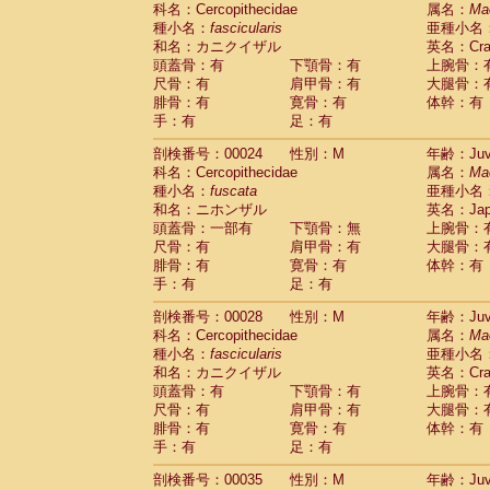
科名：Cercopithecidae
Cebidae
Saguinus midas
属名：
Ma
(0)
種小名：
fascicularis
亜種小名
Cebidae
Saguinus mystax
(1)
和名：カニクイザル
英名：Crab
Cebidae
Saguinus nigricollis
(12)
頭蓋骨：有
下顎骨：有
上腕骨：
Cebidae
Saguinus oedipus
(19)
尺骨：有
肩甲骨：有
大腿骨：
Cebidae
Saguinus weddelli
(0)
腓骨：有
寛骨：有
体幹：有
Cebidae
Saguinus
spp.
(0)
手：有
足：有
Cebidae
Aotus trivirgatus
(3)
Cebidae
Cebus albifrons
(1)
剖検番号：00024
性別：M
年齢：Juve
Cebidae
Cebus apella
科名：Cercopithecidae
(6)
属名：
Ma
Cebidae
Cebus capucinus
種小名：
fuscata
亜種小名
(0)
Cebidae
Cebus nigrivittatus
和名：ニホンザル
英名：Japa
(1)
Cebidae
Cebus
spp.
頭蓋骨：一部有
下顎骨：無
上腕骨：
(0)
Cebidae
Saimiri boliviensis
尺骨：有
肩甲骨：有
大腿骨：
(0)
腓骨：有
Cebidae
Saimiri sciureus
寛骨：有
体幹：有
(7)
手：有
足：有
Atelidae
Alouatta caraya
(0)
Atelidae
Alouatta fusca
(1)
剖検番号：00028
性別：M
年齢：Juve
Atelidae
Alouatta seniculus
(1)
科名：Cercopithecidae
属名：
Ma
Atelidae
Alouatta
spp.
(0)
種小名：
fascicularis
亜種小名
Atelidae
Ateles belzebuth
(0)
和名：カニクイザル
英名：Crab
Atelidae
Ateles geoffroyi
(3)
頭蓋骨：有
下顎骨：有
上腕骨：
Atelidae
Ateles paniscus
(3)
尺骨：有
肩甲骨：有
大腿骨：
Atelidae
Ateles
spp.
腓骨：有
寛骨：有
(0)
体幹：有
Atelidae
Lagothrix lagothricha
手：有
足：有
(5)
Atelidae
Lagothrix lagothricha cana
(0)
剖検番号：00035
性別：M
年齢：Juve
Pitheciidae
Cacajao calvus rubicundu