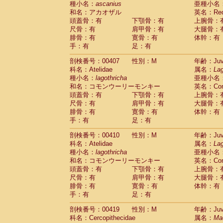
種小名：
ascanius
亜種小名
和名：アカオザル
英名：Red-
頭蓋骨：有
下顎骨：有
上腕骨：
尺骨：有
肩甲骨：有
大腿骨：
腓骨：有
寛骨：有
体幹：有
手：有
足：有
剖検番号：00407
性別：M
年齢：Juve
科名：Atelidae
属名：
Lag
種小名：
lagothricha
亜種小名
和名：コモンウーリーモンキー
英名：Comm
頭蓋骨：有
下顎骨：有
上腕骨：
尺骨：有
肩甲骨：有
大腿骨：
腓骨：有
寛骨：有
体幹：有
手：有
足：有
剖検番号：00410
性別：M
年齢：Juve
科名：Atelidae
属名：
Lag
種小名：
lagothricha
亜種小名
和名：コモンウーリーモンキー
英名：Comm
頭蓋骨：有
下顎骨：有
上腕骨：
尺骨：有
肩甲骨：有
大腿骨：
腓骨：有
寛骨：有
体幹：有
手：有
足：有
剖検番号：00419
性別：M
年齢：Juve
科名：Cercopithecidae
属名：
Ma