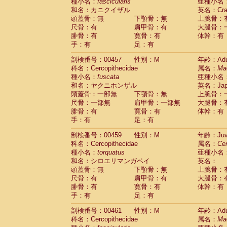
種小名：
fascicularis
亜種小名
和名：カニクイザル
英名：Crab
頭蓋骨：無
下顎骨：無
上腕骨：
尺骨：有
肩甲骨：有
大腿骨：
腓骨：有
寛骨：有
体幹：有
手：有
足：有
剖検番号：00457
性別：M
年齢：Adu
科名：Cercopithecidae
属名：
Ma
種小名：
fuscata
亜種小名
和名：ヤクニホンザル
英名：Japa
頭蓋骨：一部無
下顎骨：無
上腕骨：
尺骨：一部無
肩甲骨：一部無
大腿骨：
腓骨：有
寛骨：有
体幹：有
手：有
足：有
剖検番号：00459
性別：M
年齢：Juve
科名：Cercopithecidae
属名：
Ce
種小名：
torquatus
亜種小名
和名：シロエリマンガベイ
英名：
頭蓋骨：無
下顎骨：無
上腕骨：
尺骨：有
肩甲骨：有
大腿骨：
腓骨：有
寛骨：有
体幹：有
手：有
足：有
剖検番号：00461
性別：M
年齢：Adu
科名：Cercopithecidae
属名：
Ma