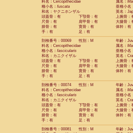
科名：Cercopithecidae
属名：
Ma
Cercopithecidae
Trachypithecus franc
種小名：
fuscata
亜種小名
Cercopithecidae
Trachypithecus obsc
和名：ヤクニホンザル
英名：Japa
Cercopithecidae
Trachypithecus pilea
頭蓋骨：有
下顎骨：有
上腕骨：
Cercopithecidae
Colobinae
spp.
尺骨：有
肩甲骨：有
大腿骨：
(0)
Cercopithecidae
Presbytesinae
spp.
腓骨：有
寛骨：有
体幹：有
(0)
手：有
Cercopithecidae
足：有
Cercopithecidae
spp
Hylobatidae
Hoolock hoolock
(0)
剖検番号：00069
性別：M
年齢：Juve
Hylobatidae
Hylobates agilis
(1)
科名：Cercopithecidae
属名：
Ma
Hylobatidae
Hylobates klossii
(0)
種小名：
fascicularis
亜種小名
Hylobatidae
Hylobates lar
(11)
和名：カニクイザル
英名：Crab
Hylobatidae
Hylobates moloch
(0)
頭蓋骨：有
下顎骨：有
上腕骨：
Hylobatidae
Hylobates muelleri
(0)
尺骨：有
肩甲骨：有
大腿骨：
Hylobatidae
Hylobates pileatus
(2)
腓骨：有
寛骨：有
体幹：有
Hylobatidae
Hylobates
spp.
手：有
足：有
(0)
Hylobatidae
Hylobates
hybrid
(0)
剖検番号：00074
性別：M
年齢：Juve
Hylobatidae
Nomascus concolor
(0)
科名：Cercopithecidae
属名：
Ma
Hylobatidae
Symphalangus syndactyl
種小名：
fascicularis
亜種小名
Hominidae
Pongo pygmaeus
(0)
和名：カニクイザル
英名：Crab
Hominidae
Pan troglodytes
(1)
頭蓋骨：有
下顎骨：有
上腕骨：
Hominidae
Gorilla gorilla beringei
(0)
尺骨：有
肩甲骨：有
大腿骨：
Hominidae
Gorilla gorilla gorilla
(0)
腓骨：有
寛骨：有
体幹：有
Primates misc.
(0)
手：有
足：有
Scandentia
Dendrogale melanura
(0)
Scandentia
Ptilocercus lowii
剖検番号：00081
性別：M
年齢：Juve
(0)