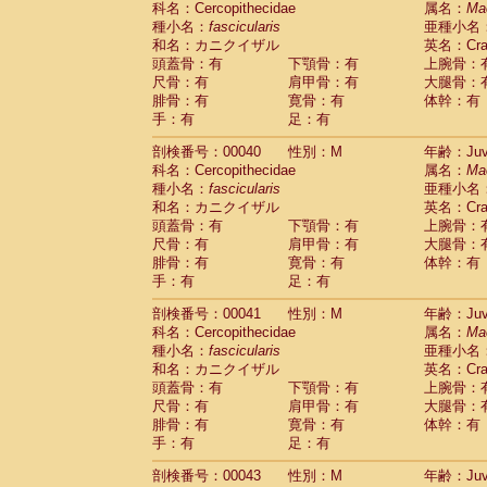
科名：Cercopithecidae
属名：
Ma
Pitheciidae
Callicebus cupreus
(0)
種小名：
fascicularis
亜種小名
Pitheciidae
Callicebus donacophilus
(0
和名：カニクイザル
英名：Crab
Pitheciidae
Callicebus moloch
(0)
頭蓋骨：有
下顎骨：有
上腕骨：
Pitheciidae
Callicebus torquatus
(0)
尺骨：有
肩甲骨：有
大腿骨：
Pitheciidae
Callicebus
spp.
(0)
腓骨：有
寛骨：有
体幹：有
Pitheciidae
Chiropotes satanas
(1)
手：有
足：有
Pitheciidae
Pithecia monachus
(3)
Pitheciidae
Pithecia pithecia
剖検番号：00040
性別：M
年齢：Juve
(0)
Cercopithecidae
Cercocebus agilis
科名：Cercopithecidae
属名：
Ma
(0)
Cercopithecidae
Cercocebus galeritus
種小名：
fascicularis
亜種小名
和名：カニクイザル
Cercopithecidae
Cercocebus torquatu
英名：Crab
頭蓋骨：有
下顎骨：有
上腕骨：
Cercopithecidae
Cercocebus torquatus
尺骨：有
肩甲骨：有
大腿骨：
Cercopithecidae
Cercocebus torquatu
腓骨：有
寛骨：有
体幹：有
Cercopithecidae
Cercocebus
hybrid
(0)
手：有
足：有
Cercopithecidae
Cercocebus
spp.
(0)
Cercopithecidae
Lophocebus albigen
剖検番号：00041
性別：M
年齢：Juve
Cercopithecidae
Papio anubis
(0)
科名：Cercopithecidae
属名：
Ma
Cercopithecidae
Papio cynocephalus
(
種小名：
fascicularis
亜種小名
Cercopithecidae
Papio hamadryas
和名：カニクイザル
英名：Crab
(1)
Cercopithecidae
Papio papio
頭蓋骨：有
下顎骨：有
上腕骨：
(0)
Cercopithecidae
Papio
spp.
尺骨：有
肩甲骨：有
大腿骨：
(0)
Cercopithecidae
Mandrillus leucopha
腓骨：有
寛骨：有
体幹：有
Cercopithecidae
Mandrillus sphinx
手：有
足：有
(0)
Cercopithecidae
Theropithecus gelad
剖検番号：00043
性別：M
年齢：Juve
Cercopithecidae
Macaca arctoides
(1)