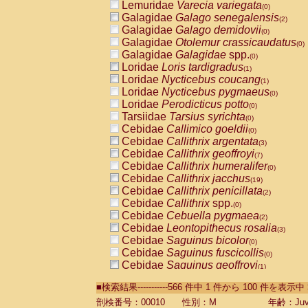
Lemuridae
Varecia variegata
(0)
Galagidae
Galago senegalensis
(2)
Galagidae
Galago demidovii
(0)
Galagidae
Otolemur crassicaudatus
(0)
Galagidae
Galagidae
spp.
(0)
Loridae
Loris tardigradus
(1)
Loridae
Nycticebus coucang
(1)
Loridae
Nycticebus pygmaeus
(0)
Loridae
Perodicticus potto
(0)
Tarsiidae
Tarsius syrichta
(0)
Cebidae
Callimico goeldii
(0)
Cebidae
Callithrix argentata
(3)
Cebidae
Callithrix geoffroyi
(7)
Cebidae
Callithrix humeralifer
(0)
Cebidae
Callithrix jacchus
(19)
Cebidae
Callithrix penicillata
(2)
Cebidae
Callithrix
spp.
(0)
Cebidae
Cebuella pygmaea
(2)
Cebidae
Leontopithecus rosalia
(3)
Cebidae
Saguinus bicolor
(0)
Cebidae
Saguinus fuscicollis
(0)
Cebidae
Saguinus geoffroyi
(1)
Cebidae
Saguinus imperator
(0)
■検索結果-----------566 件中 1 件から 100 件を表示中
Cebidae
Saguinus labiatus
(0)
Cebidae
Saguinus leucopus
剖検番号：00010
性別：M
年齢：Juve
(4)