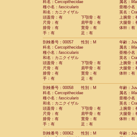
科名：Cercopithecidae
属名：
Ma
Cercopithecidae
Cercopithecus lhoest
種小名：
fascicularis
亜種小名
Cercopithecidae
Cercopithecus mitis
(0
和名：カニクイザル
英名：Crab
Cercopithecidae
Cercopithecus mitis 
頭蓋骨：有
下顎骨：有
上腕骨：
Cercopithecidae
Cercopithecus mitis 
尺骨：有
肩甲骨：有
大腿骨：
Cercopithecidae
Cercopithecus mona
腓骨：有
寛骨：有
体幹：有
Cercopithecidae
Cercopithecus negle
手：有
足：有
Cercopithecidae
Cercopithecus nigrovi
剖検番号：00057
性別：M
年齢：Juve
Cercopithecidae
Cercopithecus petauri
科名：Cercopithecidae
属名：
Ma
Cercopithecidae
Cercopithecus
spp.
(0)
種小名：
fascicularis
亜種小名
Cercopithecidae
Chlorocebus aethiop
和名：カニクイザル
英名：Crab
Cercopithecidae
Chlorocebus pygeryt
頭蓋骨：有
下顎骨：有
上腕骨：
Cercopithecidae
Erythrocebus patas
(1
尺骨：有
肩甲骨：有
大腿骨：
Cercopithecidae
Miopithecus talapoin
腓骨：有
寛骨：有
体幹：有
Cercopithecidae
Cercopithecinae
spp
手：有
足：有
Cercopithecidae
Colobus angolensis
(0
Cercopithecidae
Colobus guereza
剖検番号：00058
性別：M
年齢：Juve
(0)
Cercopithecidae
Colobus polykomos
科名：Cercopithecidae
属名：
Ma
(0
種小名：
Cercopithecidae
fascicularis
Piliocolobus badius
亜種小名
(0
和名：カニクイザル
英名：Crab
Cercopithecidae
Kasi senex vetulus
(0)
頭蓋骨：有
下顎骨：有
上腕骨：
Cercopithecidae
Kasi senex
(0)
尺骨：有
肩甲骨：有
大腿骨：
Cercopithecidae
Nasalis larvatus
(0)
腓骨：有
寛骨：有
体幹：有
Cercopithecidae
Presbytes melaloph
手：有
足：有
Cercopithecidae
Pygathrix nemaeus
(0)
Cercopithecidae
Semnopithecus entel
剖検番号：00062
性別：M
年齢：Juve
Cercopithecidae
Trachypithecus crista