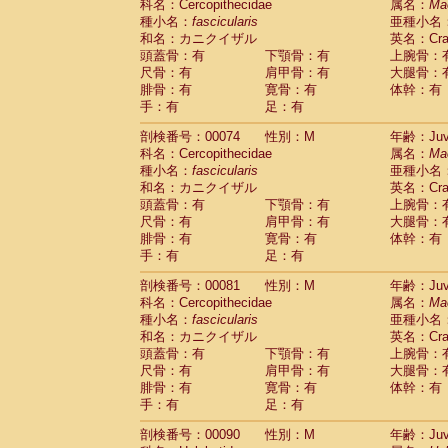
科名：Cercopithecidae
属名：
Ma
Cercopithecidae
Trachypithecus franc
種小名：
fascicularis
亜種小名
Cercopithecidae
Trachypithecus obsc
和名：カニクイザル
英名：Crab
Cercopithecidae
Trachypithecus pilea
頭蓋骨：有
下顎骨：有
上腕骨：
Cercopithecidae
Colobinae
spp.
尺骨：有
肩甲骨：有
大腿骨：
(0)
Cercopithecidae
Presbytesinae
spp.
腓骨：有
寛骨：有
体幹：有
(0)
手：有
Cercopithecidae
足：有
Cercopithecidae
spp
Hylobatidae
Hoolock hoolock
(0)
剖検番号：00074
性別：M
年齢：Juve
Hylobatidae
Hylobates agilis
(1)
科名：Cercopithecidae
属名：
Ma
Hylobatidae
Hylobates klossii
(0)
種小名：
fascicularis
亜種小名
Hylobatidae
Hylobates lar
(10)
和名：カニクイザル
英名：Crab
Hylobatidae
Hylobates moloch
(0)
頭蓋骨：有
下顎骨：有
上腕骨：
Hylobatidae
Hylobates muelleri
(0)
尺骨：有
肩甲骨：有
大腿骨：
Hylobatidae
Hylobates pileatus
(2)
腓骨：有
寛骨：有
体幹：有
Hylobatidae
Hylobates
spp.
手：有
足：有
(0)
Hylobatidae
Hylobates
hybrid
(0)
剖検番号：00081
性別：M
年齢：Juve
Hylobatidae
Nomascus concolor
(0)
科名：Cercopithecidae
属名：
Ma
Hylobatidae
Symphalangus syndactyl
種小名：
fascicularis
亜種小名
Hominidae
Pongo pygmaeus
(0)
和名：カニクイザル
英名：Crab
Hominidae
Pan troglodytes
(1)
頭蓋骨：有
下顎骨：有
上腕骨：
Hominidae
Gorilla gorilla beringei
(0)
尺骨：有
肩甲骨：有
大腿骨：
Hominidae
Gorilla gorilla gorilla
(0)
腓骨：有
寛骨：有
体幹：有
Primates misc.
(0)
手：有
足：有
Scandentia
Dendrogale melanura
(0)
Scandentia
Ptilocercus lowii
剖検番号：00090
性別：M
年齢：Juve
(0)