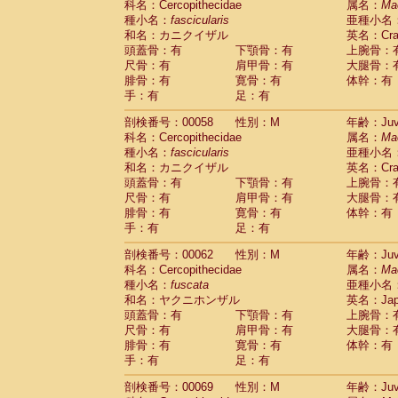
科名：Cercopithecidae
属名：
Ma
Cercopithecidae
Cercopithecus lhoest
種小名：
fascicularis
亜種小名
Cercopithecidae
Cercopithecus mitis
(0
和名：カニクイザル
英名：Crab
Cercopithecidae
Cercopithecus mitis 
頭蓋骨：有
下顎骨：有
上腕骨：
Cercopithecidae
Cercopithecus mitis 
尺骨：有
肩甲骨：有
大腿骨：
Cercopithecidae
Cercopithecus mona
腓骨：有
寛骨：有
体幹：有
Cercopithecidae
Cercopithecus negle
手：有
足：有
Cercopithecidae
Cercopithecus nigrovi
剖検番号：00058
性別：M
年齢：Juve
Cercopithecidae
Cercopithecus petauri
科名：Cercopithecidae
属名：
Ma
Cercopithecidae
Cercopithecus
spp.
(0)
種小名：
fascicularis
亜種小名
Cercopithecidae
Chlorocebus aethiop
和名：カニクイザル
英名：Crab
Cercopithecidae
Chlorocebus pygeryt
頭蓋骨：有
下顎骨：有
上腕骨：
Cercopithecidae
Erythrocebus patas
(1
尺骨：有
肩甲骨：有
大腿骨：
Cercopithecidae
Miopithecus talapoin
腓骨：有
寛骨：有
体幹：有
Cercopithecidae
Cercopithecinae
spp
手：有
足：有
Cercopithecidae
Colobus angolensis
(0
Cercopithecidae
Colobus guereza
剖検番号：00062
性別：M
年齢：Juve
(0)
Cercopithecidae
Colobus polykomos
科名：Cercopithecidae
属名：
Ma
(0
種小名：
Cercopithecidae
fuscata
Piliocolobus badius
亜種小名
(0
和名：ヤクニホンザル
英名：Japa
Cercopithecidae
Kasi senex vetulus
(0)
頭蓋骨：有
下顎骨：有
上腕骨：
Cercopithecidae
Kasi senex
(0)
尺骨：有
肩甲骨：有
大腿骨：
Cercopithecidae
Nasalis larvatus
(0)
腓骨：有
寛骨：有
体幹：有
Cercopithecidae
Presbytes melaloph
手：有
足：有
Cercopithecidae
Pygathrix nemaeus
(0)
Cercopithecidae
Semnopithecus entel
剖検番号：00069
性別：M
年齢：Juve
Cercopithecidae
Trachypithecus crista