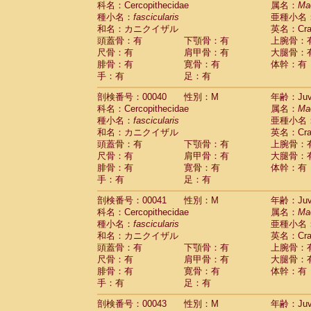
科名：Cercopithecidae
属名：
Ma
Pitheciidae
Callicebus cupreus
(0)
種小名：
fascicularis
亜種小名
Pitheciidae
Callicebus donacophilus
(0
和名：カニクイザル
英名：Crab
Pitheciidae
Callicebus moloch
(0)
頭蓋骨：有
下顎骨：有
上腕骨：
Pitheciidae
Callicebus torquatus
(0)
尺骨：有
肩甲骨：有
大腿骨：
Pitheciidae
Callicebus
spp.
(0)
腓骨：有
寛骨：有
体幹：有
Pitheciidae
Chiropotes satanas
(1)
手：有
足：有
Pitheciidae
Pithecia monachus
(3)
Pitheciidae
Pithecia pithecia
剖検番号：00040
性別：M
年齢：Juve
(0)
Cercopithecidae
Cercocebus agilis
科名：Cercopithecidae
属名：
Ma
(0)
Cercopithecidae
Cercocebus galeritus
種小名：
fascicularis
亜種小名
和名：カニクイザル
Cercopithecidae
Cercocebus torquatu
英名：Crab
頭蓋骨：有
下顎骨：有
上腕骨：
Cercopithecidae
Cercocebus torquatus
尺骨：有
肩甲骨：有
大腿骨：
Cercopithecidae
Cercocebus torquatu
腓骨：有
寛骨：有
体幹：有
Cercopithecidae
Cercocebus
hybrid
(0)
手：有
足：有
Cercopithecidae
Cercocebus
spp.
(0)
Cercopithecidae
Lophocebus albigen
剖検番号：00041
性別：M
年齢：Juve
Cercopithecidae
Papio anubis
(0)
科名：Cercopithecidae
属名：
Ma
Cercopithecidae
Papio cynocephalus
(
種小名：
fascicularis
亜種小名
Cercopithecidae
Papio hamadryas
和名：カニクイザル
英名：Crab
(0)
Cercopithecidae
Papio papio
頭蓋骨：有
下顎骨：有
上腕骨：
(0)
Cercopithecidae
Papio
spp.
尺骨：有
肩甲骨：有
大腿骨：
(0)
Cercopithecidae
Mandrillus leucopha
腓骨：有
寛骨：有
体幹：有
Cercopithecidae
Mandrillus sphinx
手：有
足：有
(0)
Cercopithecidae
Theropithecus gelad
剖検番号：00043
性別：M
年齢：Juve
Cercopithecidae
Macaca arctoides
(1)