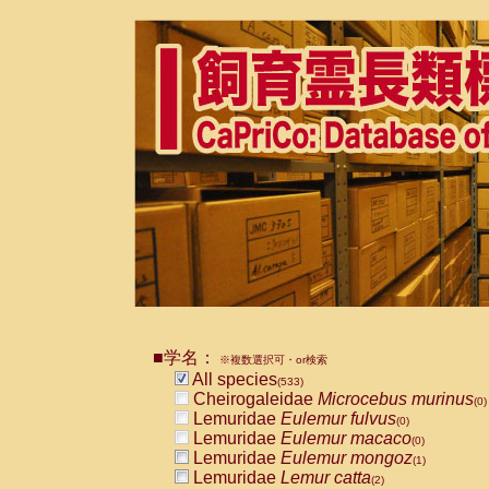
■学名：
※複数選択可・or検索
All species
(533)
Cheirogaleidae
Microcebus murinus
(0)
Lemuridae
Eulemur fulvus
(0)
Lemuridae
Eulemur macaco
(0)
Lemuridae
Eulemur mongoz
(1)
Lemuridae
Lemur catta
(2)