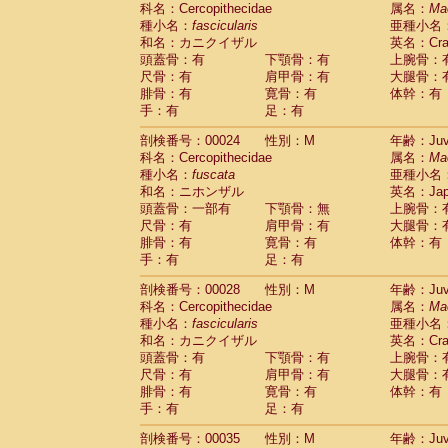
科名：Cercopithecidae
Cebidae
Saguinus midas
属名：
Ma
(0)
種小名：
fascicularis
亜種小名
Cebidae
Saguinus mystax
(1)
和名：カニクイザル
英名：Crab
Cebidae
Saguinus nigricollis
(13)
頭蓋骨：有
下顎骨：有
上腕骨：
Cebidae
Saguinus oedipus
(19)
尺骨：有
肩甲骨：有
大腿骨：
Cebidae
Saguinus weddelli
(0)
腓骨：有
寛骨：有
体幹：有
Cebidae
Saguinus
spp.
(0)
手：有
足：有
Cebidae
Aotus trivirgatus
(3)
Cebidae
Cebus albifrons
(1)
剖検番号：00024
性別：M
年齢：Juve
Cebidae
Cebus apella
科名：Cercopithecidae
(6)
属名：
Ma
Cebidae
Cebus capucinus
種小名：
fuscata
亜種小名
(0)
Cebidae
Cebus nigrivittatus
和名：ニホンザル
英名：Japa
(1)
Cebidae
Cebus
spp.
頭蓋骨：一部有
下顎骨：無
上腕骨：
(0)
Cebidae
Saimiri boliviensis
尺骨：有
肩甲骨：有
大腿骨：
(0)
腓骨：有
Cebidae
Saimiri sciureus
寛骨：有
体幹：有
(7)
手：有
足：有
Atelidae
Alouatta caraya
(0)
Atelidae
Alouatta fusca
(1)
剖検番号：00028
性別：M
年齢：Juve
Atelidae
Alouatta seniculus
(1)
科名：Cercopithecidae
属名：
Ma
Atelidae
Alouatta
spp.
(0)
種小名：
fascicularis
亜種小名
Atelidae
Ateles belzebuth
(0)
和名：カニクイザル
英名：Crab
Atelidae
Ateles geoffroyi
(3)
頭蓋骨：有
下顎骨：有
上腕骨：
Atelidae
Ateles paniscus
(3)
尺骨：有
肩甲骨：有
大腿骨：
Atelidae
Ateles
spp.
腓骨：有
寛骨：有
(0)
体幹：有
Atelidae
Lagothrix lagothricha
手：有
足：有
(5)
Atelidae
Lagothrix lagothricha cana
(0)
剖検番号：00035
性別：M
年齢：Juve
Pitheciidae
Cacajao calvus rubicundu