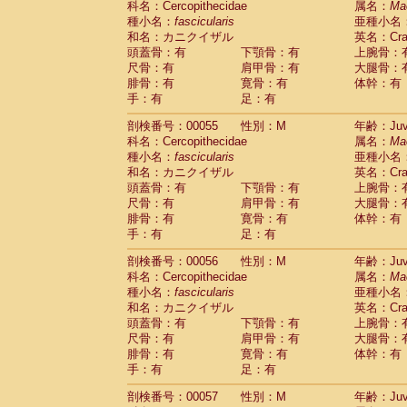
科名：Cercopithecidae
属名：
Ma
Cercopithecidae
Macaca assamensis
(
種小名：
fascicularis
亜種小名
Cercopithecidae
Macaca brunnescen
和名：カニクイザル
英名：Crab
Cercopithecidae
Macaca cyclopis
(6)
頭蓋骨：有
下顎骨：有
上腕骨：
Cercopithecidae
Macaca fascicularis
(1
尺骨：有
肩甲骨：有
大腿骨：
Cercopithecidae
Macaca fuscaca fusc
腓骨：有
寛骨：有
体幹：有
Cercopithecidae
Macaca fuscata yaku
手：有
足：有
Cercopithecidae
Macaca fuscata
hybr
剖検番号：00055
Cercopithecidae
性別：M
Macaca maura
年齢：Juve
(1)
科名：Cercopithecidae
属名：
Ma
Cercopithecidae
Macaca mulatta
(45)
種小名：
fascicularis
亜種小名
Cercopithecidae
Macaca nemestrina
(3
和名：カニクイザル
英名：Crab
Cercopithecidae
Macaca nigra
(1)
頭蓋骨：有
下顎骨：有
上腕骨：
Cercopithecidae
Macaca radiata
(7)
尺骨：有
肩甲骨：有
大腿骨：
Cercopithecidae
Macaca silenus
(0)
腓骨：有
寛骨：有
体幹：有
Cercopithecidae
Macaca sinica
(0)
手：有
足：有
Cercopithecidae
Macaca sylvanus
(2)
Cercopithecidae
Macaca thibetana
剖検番号：00056
性別：M
年齢：Juve
(0)
Cercopithecidae
Macaca tonkeana
科名：Cercopithecidae
属名：
Ma
(0)
Cercopithecidae
Macaca
hybrid
種小名：
fascicularis
亜種小名
(1)
Cercopithecidae
Macaca
spp.
和名：カニクイザル
英名：Crab
(0)
Cercopithecidae
Allenopithecus nigrov
頭蓋骨：有
下顎骨：有
上腕骨：
尺骨：有
Cercopithecidae
肩甲骨：有
Cercopithecus ascan
大腿骨：
腓骨：有
寛骨：有
体幹：有
Cercopithecidae
Cercopithecus ascan
手：有
足：有
Cercopithecidae
Cercopithecus ceph
Cercopithecidae
Cercopithecus diana
剖検番号：00057
性別：M
年齢：Juve
Cercopithecidae
Cercopithecus hamly