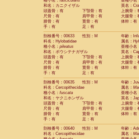
種小名：
fascicularis
亜種小名
和名：カニクイザル
英名：Crab
頭蓋骨：有
下顎骨：有
上腕骨：
尺骨：有
肩甲骨：有
大腿骨：
腓骨：有
寛骨：有
体幹：有
手：有
足：有
剖検番号：00633
性別：M
年齢：Infa
科名：Hylobatidae
属名：
Hy
種小名：
pileatus
亜種小名
和名：ボウシテナガザル
英名：Capp
頭蓋骨：有
下顎骨：有
上腕骨：
尺骨：有
肩甲骨：有
大腿骨：
腓骨：有
寛骨：有
体幹：有
手：有
足：有
剖検番号：00635
性別：M
年齢：Juve
科名：Cercopithecidae
属名：
Ma
種小名：
fuscata
亜種小名
和名：ヤクニホンザル
英名：Japa
頭蓋骨：有
下顎骨：有
上腕骨：
尺骨：有
肩甲骨：有
大腿骨：
腓骨：有
寛骨：有
体幹：有
手：有
足：有
剖検番号：00640
性別：M
年齢：Adu
科名：Cercopithecidae
属名：
Ma
種小名：
fuscata
亜種小名