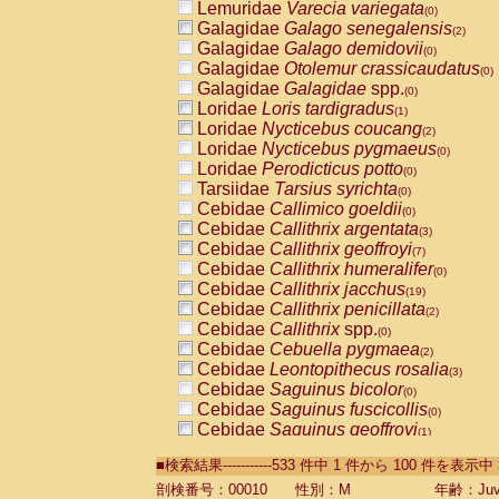
Lemuridae
Varecia variegata
(0)
Galagidae
Galago senegalensis
(2)
Galagidae
Galago demidovii
(0)
Galagidae
Otolemur crassicaudatus
(0)
Galagidae
Galagidae
spp.
(0)
Loridae
Loris tardigradus
(1)
Loridae
Nycticebus coucang
(2)
Loridae
Nycticebus pygmaeus
(0)
Loridae
Perodicticus potto
(0)
Tarsiidae
Tarsius syrichta
(0)
Cebidae
Callimico goeldii
(0)
Cebidae
Callithrix argentata
(3)
Cebidae
Callithrix geoffroyi
(7)
Cebidae
Callithrix humeralifer
(0)
Cebidae
Callithrix jacchus
(19)
Cebidae
Callithrix penicillata
(2)
Cebidae
Callithrix
spp.
(0)
Cebidae
Cebuella pygmaea
(2)
Cebidae
Leontopithecus rosalia
(3)
Cebidae
Saguinus bicolor
(0)
Cebidae
Saguinus fuscicollis
(0)
Cebidae
Saguinus geoffroyi
(1)
Cebidae
Saguinus imperator
(0)
■検索結果-----------533 件中 1 件から 100 件を表示中
Cebidae
Saguinus labiatus
(0)
Cebidae
Saguinus leucopus
剖検番号：00010
性別：M
年齢：Juve
(4)