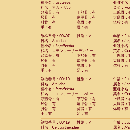
種小名：
ascanius
亜種小名
和名：アカオザル
英名：Red-
頭蓋骨：有
下顎骨：有
上腕骨：
尺骨：有
肩甲骨：有
大腿骨：
腓骨：有
寛骨：有
体幹：有
手：有
足：有
剖検番号：00407
性別：M
年齢：Juve
科名：Atelidae
属名：
Lag
種小名：
lagothricha
亜種小名
和名：コモンウーリーモンキー
英名：Comm
頭蓋骨：有
下顎骨：有
上腕骨：
尺骨：有
肩甲骨：有
大腿骨：
腓骨：有
寛骨：有
体幹：有
手：有
足：有
剖検番号：00410
性別：M
年齢：Juve
科名：Atelidae
属名：
Lag
種小名：
lagothricha
亜種小名
和名：コモンウーリーモンキー
英名：Comm
頭蓋骨：有
下顎骨：有
上腕骨：
尺骨：有
肩甲骨：有
大腿骨：
腓骨：有
寛骨：有
体幹：有
手：有
足：有
剖検番号：00419
性別：M
年齢：Juve
科名：Cercopithecidae
属名：
Ma