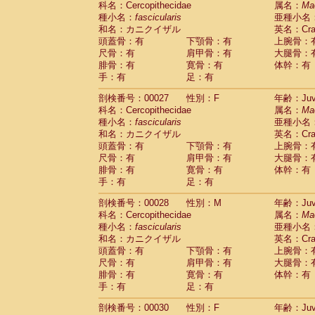
科名：Cercopithecidae
属名：
Ma
Pitheciidae
Callicebus cupreus
(2)
種小名：
fascicularis
亜種小名
Pitheciidae
Callicebus donacophilus
(0
和名：カニクイザル
英名：Crab
Pitheciidae
Callicebus moloch
(0)
頭蓋骨：有
下顎骨：有
上腕骨：
Pitheciidae
Callicebus torquatus
(0)
尺骨：有
肩甲骨：有
大腿骨：
Pitheciidae
Callicebus
spp.
(0)
腓骨：有
寛骨：有
体幹：有
Pitheciidae
Chiropotes satanas
(2)
手：有
足：有
Pitheciidae
Pithecia monachus
(3)
Pitheciidae
Pithecia pithecia
剖検番号：00027
性別：F
年齢：Juve
(0)
Cercopithecidae
Cercocebus agilis
科名：Cercopithecidae
属名：
Ma
(0)
Cercopithecidae
Cercocebus galeritus
種小名：
fascicularis
亜種小名
和名：カニクイザル
Cercopithecidae
Cercocebus torquatu
英名：Crab
頭蓋骨：有
下顎骨：有
上腕骨：
Cercopithecidae
Cercocebus torquatus
尺骨：有
肩甲骨：有
大腿骨：
Cercopithecidae
Cercocebus torquatu
腓骨：有
寛骨：有
体幹：有
Cercopithecidae
Cercocebus
hybrid
(2)
手：有
足：有
Cercopithecidae
Cercocebus
spp.
(0)
Cercopithecidae
Lophocebus albigen
剖検番号：00028
性別：M
年齢：Juve
Cercopithecidae
Papio anubis
(0)
科名：Cercopithecidae
属名：
Ma
Cercopithecidae
Papio cynocephalus
(
種小名：
fascicularis
亜種小名
Cercopithecidae
Papio hamadryas
和名：カニクイザル
英名：Crab
(1)
Cercopithecidae
Papio papio
頭蓋骨：有
下顎骨：有
上腕骨：
(0)
Cercopithecidae
Papio
spp.
尺骨：有
肩甲骨：有
大腿骨：
(0)
Cercopithecidae
Mandrillus leucopha
腓骨：有
寛骨：有
体幹：有
Cercopithecidae
Mandrillus sphinx
手：有
足：有
(0)
Cercopithecidae
Theropithecus gelad
剖検番号：00030
性別：F
年齢：Juve
Cercopithecidae
Macaca arctoides
(4)