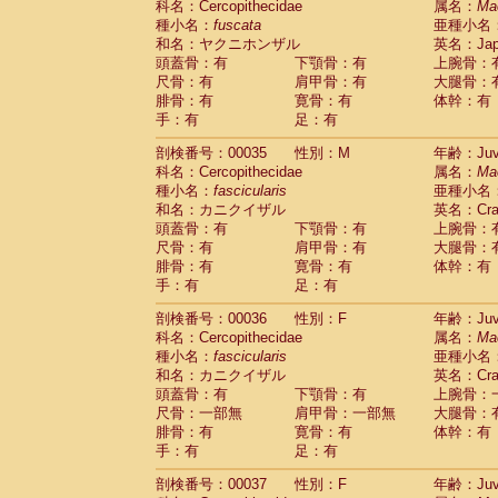
科名：Cercopithecidae
属名：
Ma
Cercopithecidae
Cercopithecus lhoest
種小名：
fuscata
亜種小名
Cercopithecidae
Cercopithecus mitis
(1
和名：ヤクニホンザル
英名：Japa
Cercopithecidae
Cercopithecus mitis 
頭蓋骨：有
下顎骨：有
上腕骨：
Cercopithecidae
Cercopithecus mitis 
尺骨：有
肩甲骨：有
大腿骨：
Cercopithecidae
Cercopithecus mona
腓骨：有
寛骨：有
体幹：有
Cercopithecidae
Cercopithecus negle
手：有
足：有
Cercopithecidae
Cercopithecus nigrovi
剖検番号：00035
性別：M
年齢：Juve
Cercopithecidae
Cercopithecus petauri
科名：Cercopithecidae
属名：
Ma
Cercopithecidae
Cercopithecus
spp.
(0)
種小名：
fascicularis
亜種小名
Cercopithecidae
Chlorocebus aethiop
和名：カニクイザル
英名：Crab
Cercopithecidae
Chlorocebus pygeryt
頭蓋骨：有
下顎骨：有
上腕骨：
Cercopithecidae
Erythrocebus patas
(4
尺骨：有
肩甲骨：有
大腿骨：
Cercopithecidae
Miopithecus talapoin
腓骨：有
寛骨：有
体幹：有
Cercopithecidae
Cercopithecinae
spp
手：有
足：有
Cercopithecidae
Colobus angolensis
(0
Cercopithecidae
Colobus guereza
剖検番号：00036
性別：F
年齢：Juve
(0)
Cercopithecidae
Colobus polykomos
科名：Cercopithecidae
属名：
Ma
(0
種小名：
Cercopithecidae
fascicularis
Piliocolobus badius
亜種小名
(0
和名：カニクイザル
英名：Crab
Cercopithecidae
Kasi senex vetulus
(1)
頭蓋骨：有
下顎骨：有
上腕骨：
Cercopithecidae
Kasi senex
(1)
尺骨：一部無
肩甲骨：一部無
大腿骨：
Cercopithecidae
Nasalis larvatus
(0)
腓骨：有
寛骨：有
体幹：有
Cercopithecidae
Presbytes melaloph
手：有
足：有
Cercopithecidae
Pygathrix nemaeus
(0)
Cercopithecidae
Semnopithecus entel
剖検番号：00037
性別：F
年齢：Juve
Cercopithecidae
Trachypithecus crista