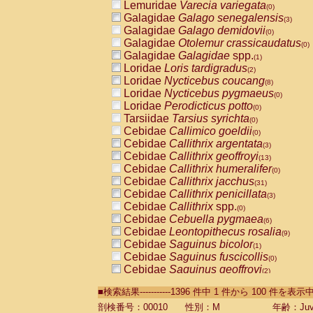
Lemuridae
Varecia variegata
(0)
Galagidae
Galago senegalensis
(3)
Galagidae
Galago demidovii
(0)
Galagidae
Otolemur crassicaudatus
(0)
Galagidae
Galagidae
spp.
(1)
Loridae
Loris tardigradus
(2)
Loridae
Nycticebus coucang
(8)
Loridae
Nycticebus pygmaeus
(0)
Loridae
Perodicticus potto
(0)
Tarsiidae
Tarsius syrichta
(0)
Cebidae
Callimico goeldii
(0)
Cebidae
Callithrix argentata
(3)
Cebidae
Callithrix geoffroyi
(13)
Cebidae
Callithrix humeralifer
(0)
Cebidae
Callithrix jacchus
(31)
Cebidae
Callithrix penicillata
(3)
Cebidae
Callithrix
spp.
(0)
Cebidae
Cebuella pygmaea
(6)
Cebidae
Leontopithecus rosalia
(9)
Cebidae
Saguinus bicolor
(1)
Cebidae
Saguinus fuscicollis
(0)
Cebidae
Saguinus geoffroyi
(2)
Cebidae
Saguinus imperator
(0)
■検索結果-----------1396 件中 1 件から 100 件を表示
Cebidae
Saguinus labiatus
(0)
Cebidae
Saguinus leucopus
剖検番号：00010
性別：M
年齢：Juve
(6)