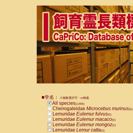
■学名：
※複数選択可・or検索
All species
(1396)
Cheirogaleidae
Microcebus murinus
(0)
Lemuridae
Eulemur fulvus
(0)
Lemuridae
Eulemur macaco
(0)
Lemuridae
Eulemur mongoz
(2)
Lemuridae
Lemur catta
(3)