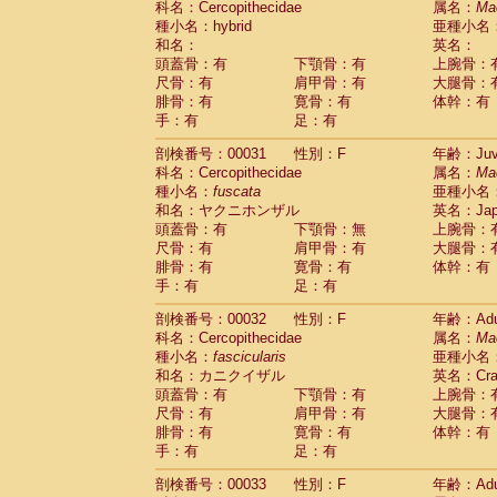
科名：Cercopithecidae
属名：
Ma
Cercopithecidae
Macaca assamensis
(
種小名：hybrid
亜種小名
Cercopithecidae
Macaca brunnescen
和名：
英名：
Cercopithecidae
Macaca cyclopis
(23)
頭蓋骨：有
下顎骨：有
上腕骨：
Cercopithecidae
Macaca fascicularis
(4
尺骨：有
肩甲骨：有
大腿骨：
Cercopithecidae
Macaca fuscaca fusc
腓骨：有
寛骨：有
体幹：有
Cercopithecidae
Macaca fuscata yaku
手：有
足：有
Cercopithecidae
Macaca fuscata
hybr
剖検番号：00031
Cercopithecidae
性別：F
Macaca maura
年齢：Juve
(4)
科名：Cercopithecidae
属名：
Ma
Cercopithecidae
Macaca mulatta
(102)
種小名：
fuscata
亜種小名
Cercopithecidae
Macaca nemestrina
(6
和名：ヤクニホンザル
英名：Japa
Cercopithecidae
Macaca nigra
(1)
頭蓋骨：有
下顎骨：無
上腕骨：
Cercopithecidae
Macaca radiata
(36)
尺骨：有
肩甲骨：有
大腿骨：
Cercopithecidae
Macaca silenus
(0)
腓骨：有
寛骨：有
体幹：有
Cercopithecidae
Macaca sinica
(1)
手：有
足：有
Cercopithecidae
Macaca sylvanus
(2)
Cercopithecidae
Macaca thibetana
剖検番号：00032
性別：F
年齢：Adu
(0)
Cercopithecidae
Macaca tonkeana
科名：Cercopithecidae
属名：
Ma
(0)
Cercopithecidae
Macaca
hybrid
種小名：
fascicularis
亜種小名
(2)
Cercopithecidae
Macaca
spp.
和名：カニクイザル
英名：Crab
(0)
Cercopithecidae
Allenopithecus nigrov
頭蓋骨：有
下顎骨：有
上腕骨：
尺骨：有
Cercopithecidae
肩甲骨：有
Cercopithecus ascan
大腿骨：
腓骨：有
寛骨：有
体幹：有
Cercopithecidae
Cercopithecus ascan
手：有
足：有
Cercopithecidae
Cercopithecus ceph
Cercopithecidae
Cercopithecus diana
剖検番号：00033
性別：F
年齢：Adu
Cercopithecidae
Cercopithecus hamly