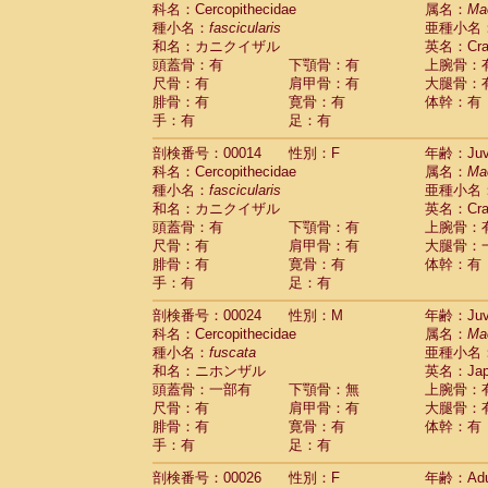
科名：Cercopithecidae
Cebidae
Saguinus midas
属名：
Ma
(0)
種小名：
fascicularis
亜種小名
Cebidae
Saguinus mystax
(3)
和名：カニクイザル
英名：Crab
Cebidae
Saguinus nigricollis
(34)
頭蓋骨：有
下顎骨：有
上腕骨：
Cebidae
Saguinus oedipus
(31)
尺骨：有
肩甲骨：有
大腿骨：
Cebidae
Saguinus weddelli
(0)
腓骨：有
寛骨：有
体幹：有
Cebidae
Saguinus
spp.
(0)
手：有
足：有
Cebidae
Aotus trivirgatus
(5)
Cebidae
Cebus albifrons
(3)
剖検番号：00014
性別：F
年齢：Juve
Cebidae
Cebus apella
科名：Cercopithecidae
(8)
属名：
Ma
Cebidae
Cebus capucinus
種小名：
fascicularis
亜種小名
(1)
Cebidae
Cebus nigrivittatus
和名：カニクイザル
英名：Crab
(1)
Cebidae
Cebus
spp.
頭蓋骨：有
下顎骨：有
上腕骨：
(0)
Cebidae
Saimiri boliviensis
尺骨：有
肩甲骨：有
大腿骨：
(0)
腓骨：有
Cebidae
Saimiri sciureus
寛骨：有
体幹：有
(21)
手：有
足：有
Atelidae
Alouatta caraya
(0)
Atelidae
Alouatta fusca
(1)
剖検番号：00024
性別：M
年齢：Juve
Atelidae
Alouatta seniculus
(1)
科名：Cercopithecidae
属名：
Ma
Atelidae
Alouatta
spp.
(1)
種小名：
fuscata
亜種小名
Atelidae
Ateles belzebuth
(0)
和名：ニホンザル
英名：Japa
Atelidae
Ateles geoffroyi
(5)
頭蓋骨：一部有
下顎骨：無
上腕骨：
Atelidae
Ateles paniscus
(10)
尺骨：有
肩甲骨：有
大腿骨：
Atelidae
Ateles
spp.
腓骨：有
寛骨：有
(0)
体幹：有
Atelidae
Lagothrix lagothricha
手：有
足：有
(8)
Atelidae
Lagothrix lagothricha cana
(0)
剖検番号：00026
性別：F
年齢：Adu
Pitheciidae
Cacajao calvus rubicundu