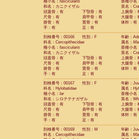
種小名：
fascicularis
亜種小名
和名：カニクイザル
英名：Crab
頭蓋骨：有
下顎骨：有
上腕骨：
尺骨：有
肩甲骨：有
大腿骨：
腓骨：有
寛骨：有
体幹：有
手：有
足：有
剖検番号：00166
性別：F
年齢：Adu
科名：Cercopithecidae
属名：
Ma
種小名：
fascicularis
亜種小名
和名：カニクイザル
英名：Crab
頭蓋骨：有
下顎骨：有
上腕骨：
尺骨：有
肩甲骨：有
大腿骨：
腓骨：有
寛骨：有
体幹：有
手：有
足：有
剖検番号：00167
性別：F
年齢：Juve
科名：Hylobatidae
属名：
Hy
種小名：
lar
亜種小名
和名：シロテテナガザル
英名：Whit
頭蓋骨：有
下顎骨：有
上腕骨：
尺骨：有
肩甲骨：有
大腿骨：
腓骨：有
寛骨：有
体幹：有
手：有
足：有
剖検番号：00169
性別：M
年齢：Juve
科名：Cercopithecidae
属名：
Ma