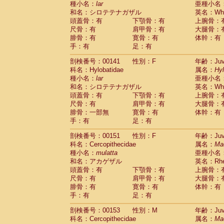
種小名：
lar
亜種小名
和名：シロテテナガザル
英名：Whit
頭蓋骨：有
下顎骨：有
上腕骨：
尺骨：有
肩甲骨：有
大腿骨：
腓骨：有
寛骨：有
体幹：有
手：有
足：有
剖検番号：00141
性別：F
年齢：Juve
科名：Hylobatidae
属名：
Hy
種小名：
lar
亜種小名
和名：シロテテナガザル
英名：Whit
頭蓋骨：有
下顎骨：有
上腕骨：
尺骨：有
肩甲骨：有
大腿骨：
腓骨：一部無
寛骨：有
体幹：有
手：有
足：有
剖検番号：00151
性別：F
年齢：Juve
科名：Cercopithecidae
属名：
Ma
種小名：
mulatta
亜種小名
和名：アカゲザル
英名：Rhes
頭蓋骨：有
下顎骨：有
上腕骨：
尺骨：有
肩甲骨：有
大腿骨：
腓骨：有
寛骨：有
体幹：有
手：有
足：有
剖検番号：00153
性別：M
年齢：Juve
科名：Cercopithecidae
属名：
Ma