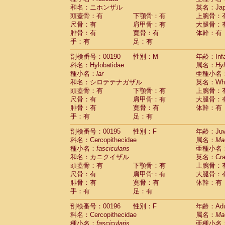
和名：ニホンザル
英名：Japa
頭蓋骨：有
下顎骨：有
上腕骨：
尺骨：有
肩甲骨：有
大腿骨：
腓骨：有
寛骨：有
体幹：有
手：有
足：有
剖検番号：00190
性別：M
年齢：Infa
科名：Hylobatidae
属名：
Hy
種小名：
lar
亜種小名
和名：シロテテナガザル
英名：Whit
頭蓋骨：有
下顎骨：有
上腕骨：
尺骨：有
肩甲骨：有
大腿骨：
腓骨：有
寛骨：有
体幹：有
手：有
足：有
剖検番号：00195
性別：F
年齢：Juve
科名：Cercopithecidae
属名：
Ma
種小名：
fascicularis
亜種小名
和名：カニクイザル
英名：Crab
頭蓋骨：有
下顎骨：有
上腕骨：
尺骨：有
肩甲骨：有
大腿骨：
腓骨：有
寛骨：有
体幹：有
手：有
足：有
剖検番号：00196
性別：F
年齢：Adu
科名：Cercopithecidae
属名：
Ma
種小名：
fascicularis
亜種小名