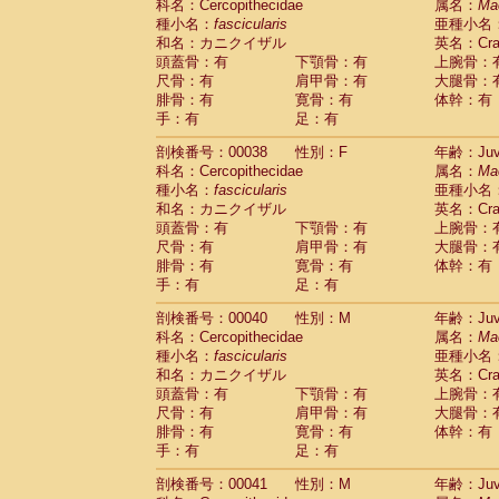
科名：Cercopithecidae
属名：
Ma
Cercopithecidae
Trachypithecus franc
種小名：
fascicularis
亜種小名
Cercopithecidae
Trachypithecus obsc
和名：カニクイザル
英名：Crab
Cercopithecidae
Trachypithecus pilea
頭蓋骨：有
下顎骨：有
上腕骨：
Cercopithecidae
Colobinae
spp.
尺骨：有
肩甲骨：有
大腿骨：
(0)
Cercopithecidae
Presbytesinae
spp.
腓骨：有
寛骨：有
体幹：有
(0)
手：有
Cercopithecidae
足：有
Cercopithecidae
spp
Hylobatidae
Hoolock hoolock
(1)
剖検番号：00038
性別：F
年齢：Juve
Hylobatidae
Hylobates agilis
(1)
科名：Cercopithecidae
属名：
Ma
Hylobatidae
Hylobates klossii
(0)
種小名：
fascicularis
亜種小名
Hylobatidae
Hylobates lar
(19)
和名：カニクイザル
英名：Crab
Hylobatidae
Hylobates moloch
(2)
頭蓋骨：有
下顎骨：有
上腕骨：
Hylobatidae
Hylobates muelleri
(0)
尺骨：有
肩甲骨：有
大腿骨：
Hylobatidae
Hylobates pileatus
(5)
腓骨：有
寛骨：有
体幹：有
Hylobatidae
Hylobates
spp.
手：有
足：有
(3)
Hylobatidae
Hylobates
hybrid
(1)
剖検番号：00040
性別：M
年齢：Juve
Hylobatidae
Nomascus concolor
(0)
科名：Cercopithecidae
属名：
Ma
Hylobatidae
Symphalangus syndactyl
種小名：
fascicularis
亜種小名
Hominidae
Pongo pygmaeus
(0)
和名：カニクイザル
英名：Crab
Hominidae
Pan troglodytes
(1)
頭蓋骨：有
下顎骨：有
上腕骨：
Hominidae
Gorilla gorilla beringei
(0)
尺骨：有
肩甲骨：有
大腿骨：
Hominidae
Gorilla gorilla gorilla
(0)
腓骨：有
寛骨：有
体幹：有
Primates misc.
(0)
手：有
足：有
Scandentia
Dendrogale melanura
(0)
Scandentia
Ptilocercus lowii
剖検番号：00041
性別：M
年齢：Juve
(0)