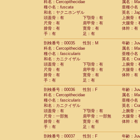
科名：Cercopithecidae
属名：
Ma
Cercopithecidae
Cercopithecus lhoest
種小名：
fuscata
亜種小名
Cercopithecidae
Cercopithecus mitis
(1
和名：ヤクニホンザル
英名：Japa
Cercopithecidae
Cercopithecus mitis 
頭蓋骨：有
下顎骨：有
上腕骨：
Cercopithecidae
Cercopithecus mitis 
尺骨：有
肩甲骨：有
大腿骨：
Cercopithecidae
Cercopithecus mona
腓骨：有
寛骨：有
体幹：有
Cercopithecidae
Cercopithecus negle
手：有
足：有
Cercopithecidae
Cercopithecus nigrovi
剖検番号：00035
性別：M
年齢：Juve
Cercopithecidae
Cercopithecus petauri
科名：Cercopithecidae
属名：
Ma
Cercopithecidae
Cercopithecus
spp.
(0)
種小名：
fascicularis
亜種小名
Cercopithecidae
Chlorocebus aethiop
和名：カニクイザル
英名：Crab
Cercopithecidae
Chlorocebus pygeryt
頭蓋骨：有
下顎骨：有
上腕骨：
Cercopithecidae
Erythrocebus patas
(4
尺骨：有
肩甲骨：有
大腿骨：
Cercopithecidae
Miopithecus talapoin
腓骨：有
寛骨：有
体幹：有
Cercopithecidae
Cercopithecinae
spp
手：有
足：有
Cercopithecidae
Colobus angolensis
(0
Cercopithecidae
Colobus guereza
剖検番号：00036
性別：F
年齢：Juve
(0)
Cercopithecidae
Colobus polykomos
科名：Cercopithecidae
属名：
Ma
(0
種小名：
Cercopithecidae
fascicularis
Piliocolobus badius
亜種小名
(0
和名：カニクイザル
英名：Crab
Cercopithecidae
Kasi senex vetulus
(1)
頭蓋骨：有
下顎骨：有
上腕骨：
Cercopithecidae
Kasi senex
(1)
尺骨：一部無
肩甲骨：一部無
大腿骨：
Cercopithecidae
Nasalis larvatus
(0)
腓骨：有
寛骨：有
体幹：有
Cercopithecidae
Presbytes melaloph
手：有
足：有
Cercopithecidae
Pygathrix nemaeus
(0)
Cercopithecidae
Semnopithecus entel
剖検番号：00037
性別：F
年齢：Juve
Cercopithecidae
Trachypithecus crista