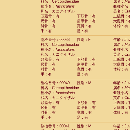
科名：Cercopithecidae
属名：
Ma
Cercopithecidae
Trachypithecus franc
種小名：
fascicularis
亜種小名
Cercopithecidae
Trachypithecus obsc
和名：カニクイザル
英名：Crab
Cercopithecidae
Trachypithecus pilea
頭蓋骨：有
下顎骨：有
上腕骨：
Cercopithecidae
Colobinae
spp.
尺骨：有
肩甲骨：有
大腿骨：
(0)
Cercopithecidae
Presbytesinae
spp.
腓骨：有
寛骨：有
体幹：有
(0)
手：有
Cercopithecidae
足：有
Cercopithecidae
spp
Hylobatidae
Hoolock hoolock
(1)
剖検番号：00038
性別：F
年齢：Juve
Hylobatidae
Hylobates agilis
(1)
科名：Cercopithecidae
属名：
Ma
Hylobatidae
Hylobates klossii
(0)
種小名：
fascicularis
亜種小名
Hylobatidae
Hylobates lar
(19)
和名：カニクイザル
英名：Crab
Hylobatidae
Hylobates moloch
(2)
頭蓋骨：有
下顎骨：有
上腕骨：
Hylobatidae
Hylobates muelleri
(0)
尺骨：有
肩甲骨：有
大腿骨：
Hylobatidae
Hylobates pileatus
(5)
腓骨：有
寛骨：有
体幹：有
Hylobatidae
Hylobates
spp.
手：有
足：有
(3)
Hylobatidae
Hylobates
hybrid
(1)
剖検番号：00040
性別：M
年齢：Juve
Hylobatidae
Nomascus concolor
(0)
科名：Cercopithecidae
属名：
Ma
Hylobatidae
Symphalangus syndactyl
種小名：
fascicularis
亜種小名
Hominidae
Pongo pygmaeus
(0)
和名：カニクイザル
英名：Crab
Hominidae
Pan troglodytes
(1)
頭蓋骨：有
下顎骨：有
上腕骨：
Hominidae
Gorilla gorilla beringei
(0)
尺骨：有
肩甲骨：有
大腿骨：
Hominidae
Gorilla gorilla gorilla
(0)
腓骨：有
寛骨：有
体幹：有
Primates misc.
(0)
手：有
足：有
Scandentia
Dendrogale melanura
(0)
Scandentia
Ptilocercus lowii
剖検番号：00041
性別：M
年齢：Juve
(0)