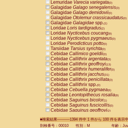
Lemuridae
Varecia variegata
(0)
Galagidae
Galago senegalensis
(3)
Galagidae
Galago demidovii
(0)
Galagidae
Otolemur crassicaudatus
(0)
Galagidae
Galagidae
spp.
(1)
Loridae
Loris tardigradus
(2)
Loridae
Nycticebus coucang
(8)
Loridae
Nycticebus pygmaeus
(0)
Loridae
Perodicticus potto
(0)
Tarsiidae
Tarsius syrichta
(0)
Cebidae
Callimico goeldii
(0)
Cebidae
Callithrix argentata
(3)
Cebidae
Callithrix geoffroyi
(13)
Cebidae
Callithrix humeralifer
(0)
Cebidae
Callithrix jacchus
(31)
Cebidae
Callithrix penicillata
(3)
Cebidae
Callithrix
spp.
(0)
Cebidae
Cebuella pygmaea
(6)
Cebidae
Leontopithecus rosalia
(9)
Cebidae
Saguinus bicolor
(1)
Cebidae
Saguinus fuscicollis
(0)
Cebidae
Saguinus geoffroyi
(2)
Cebidae
Saguinus imperator
(0)
■検索結果-----------1394 件中 1 件から 100 件を表示
Cebidae
Saguinus labiatus
(0)
Cebidae
Saguinus leucopus
剖検番号：00010
性別：M
年齢：Juve
(6)