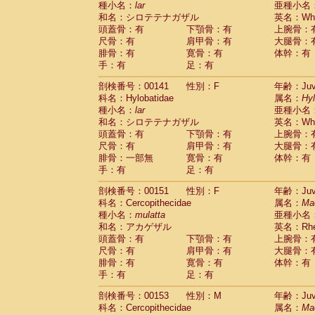
種小名：
lar
亜種小名
和名：シロテテナガザル
英名：Whit
頭蓋骨：有
下顎骨：有
上腕骨：
尺骨：有
肩甲骨：有
大腿骨：
腓骨：有
寛骨：有
体幹：有
手：有
足：有
剖検番号：00141
性別：F
年齢：Juve
科名：Hylobatidae
属名：
Hy
種小名：
lar
亜種小名
和名：シロテテナガザル
英名：Whit
頭蓋骨：有
下顎骨：有
上腕骨：
尺骨：有
肩甲骨：有
大腿骨：
腓骨：一部無
寛骨：有
体幹：有
手：有
足：有
剖検番号：00151
性別：F
年齢：Juve
科名：Cercopithecidae
属名：
Ma
種小名：
mulatta
亜種小名
和名：アカゲザル
英名：Rhes
頭蓋骨：有
下顎骨：有
上腕骨：
尺骨：有
肩甲骨：有
大腿骨：
腓骨：有
寛骨：有
体幹：有
手：有
足：有
剖検番号：00153
性別：M
年齢：Juve
科名：Cercopithecidae
属名：
Ma