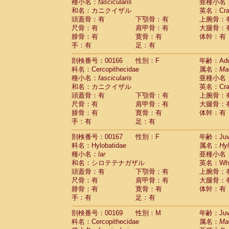
種小名：
fascicularis
亜種小名
和名：カニクイザル
英名：Crab
頭蓋骨：有
下顎骨：有
上腕骨：
尺骨：有
肩甲骨：有
大腿骨：
腓骨：有
寛骨：有
体幹：有
手：有
足：有
剖検番号：00166
性別：F
年齢：Adu
科名：Cercopithecidae
属名：
Ma
種小名：
fascicularis
亜種小名
和名：カニクイザル
英名：Crab
頭蓋骨：有
下顎骨：有
上腕骨：
尺骨：有
肩甲骨：有
大腿骨：
腓骨：有
寛骨：有
体幹：有
手：有
足：有
剖検番号：00167
性別：F
年齢：Juve
科名：Hylobatidae
属名：
Hy
種小名：
lar
亜種小名
和名：シロテテナガザル
英名：Whit
頭蓋骨：有
下顎骨：有
上腕骨：
尺骨：有
肩甲骨：有
大腿骨：
腓骨：有
寛骨：有
体幹：有
手：有
足：有
剖検番号：00169
性別：M
年齢：Juve
科名：Cercopithecidae
属名：
Ma