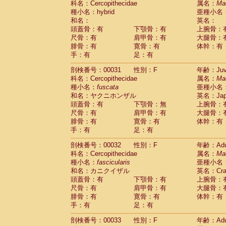
科名：Cercopithecidae
属名：
Ma
Cercopithecidae
Macaca assamensis
(
種小名：hybrid
亜種小名
Cercopithecidae
Macaca brunnescen
和名：
英名：
Cercopithecidae
Macaca cyclopis
(23)
頭蓋骨：有
下顎骨：有
上腕骨：
Cercopithecidae
Macaca fascicularis
(4
尺骨：有
肩甲骨：有
大腿骨：
Cercopithecidae
Macaca fuscaca fusc
腓骨：有
寛骨：有
体幹：有
Cercopithecidae
Macaca fuscata yaku
手：有
足：有
Cercopithecidae
Macaca fuscata
hybr
剖検番号：00031
Cercopithecidae
性別：F
Macaca maura
年齢：Juve
(4)
科名：Cercopithecidae
属名：
Ma
Cercopithecidae
Macaca mulatta
(102)
種小名：
fuscata
亜種小名
Cercopithecidae
Macaca nemestrina
(6
和名：ヤクニホンザル
英名：Japa
Cercopithecidae
Macaca nigra
(1)
頭蓋骨：有
下顎骨：無
上腕骨：
Cercopithecidae
Macaca radiata
(36)
尺骨：有
肩甲骨：有
大腿骨：
Cercopithecidae
Macaca silenus
(0)
腓骨：有
寛骨：有
体幹：有
Cercopithecidae
Macaca sinica
(1)
手：有
足：有
Cercopithecidae
Macaca sylvanus
(2)
Cercopithecidae
Macaca thibetana
剖検番号：00032
性別：F
年齢：Adu
(0)
Cercopithecidae
Macaca tonkeana
科名：Cercopithecidae
属名：
Ma
(0)
Cercopithecidae
Macaca
hybrid
種小名：
fascicularis
亜種小名
(2)
Cercopithecidae
Macaca
spp.
和名：カニクイザル
英名：Crab
(0)
Cercopithecidae
Allenopithecus nigrov
頭蓋骨：有
下顎骨：有
上腕骨：
尺骨：有
Cercopithecidae
肩甲骨：有
Cercopithecus ascan
大腿骨：
腓骨：有
寛骨：有
体幹：有
Cercopithecidae
Cercopithecus ascan
手：有
足：有
Cercopithecidae
Cercopithecus ceph
Cercopithecidae
Cercopithecus diana
剖検番号：00033
性別：F
年齢：Adu
Cercopithecidae
Cercopithecus hamly