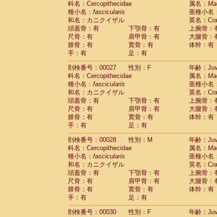
科名：Cercopithecidae
属名：
Ma
Pitheciidae
Callicebus cupreus
(2)
種小名：
fascicularis
亜種小名
Pitheciidae
Callicebus donacophilus
(0
和名：カニクイザル
英名：Crab
Pitheciidae
Callicebus moloch
(0)
頭蓋骨：有
下顎骨：有
上腕骨：
Pitheciidae
Callicebus torquatus
(0)
尺骨：有
肩甲骨：有
大腿骨：
Pitheciidae
Callicebus
spp.
(0)
腓骨：有
寛骨：有
体幹：有
Pitheciidae
Chiropotes satanas
(2)
手：有
足：有
Pitheciidae
Pithecia monachus
(3)
Pitheciidae
Pithecia pithecia
剖検番号：00027
性別：F
年齢：Juve
(0)
Cercopithecidae
Cercocebus agilis
科名：Cercopithecidae
属名：
Ma
(0)
Cercopithecidae
Cercocebus galeritus
種小名：
fascicularis
亜種小名
和名：カニクイザル
Cercopithecidae
Cercocebus torquatu
英名：Crab
頭蓋骨：有
下顎骨：有
上腕骨：
Cercopithecidae
Cercocebus torquatus
尺骨：有
肩甲骨：有
大腿骨：
Cercopithecidae
Cercocebus torquatu
腓骨：有
寛骨：有
体幹：有
Cercopithecidae
Cercocebus
hybrid
(2)
手：有
足：有
Cercopithecidae
Cercocebus
spp.
(0)
Cercopithecidae
Lophocebus albigen
剖検番号：00028
性別：M
年齢：Juve
Cercopithecidae
Papio anubis
(0)
科名：Cercopithecidae
属名：
Ma
Cercopithecidae
Papio cynocephalus
(
種小名：
fascicularis
亜種小名
Cercopithecidae
Papio hamadryas
和名：カニクイザル
英名：Crab
(1)
Cercopithecidae
Papio papio
頭蓋骨：有
下顎骨：有
上腕骨：
(0)
Cercopithecidae
Papio
spp.
尺骨：有
肩甲骨：有
大腿骨：
(0)
Cercopithecidae
Mandrillus leucopha
腓骨：有
寛骨：有
体幹：有
Cercopithecidae
Mandrillus sphinx
手：有
足：有
(0)
Cercopithecidae
Theropithecus gelad
剖検番号：00030
性別：F
年齢：Juve
Cercopithecidae
Macaca arctoides
(4)