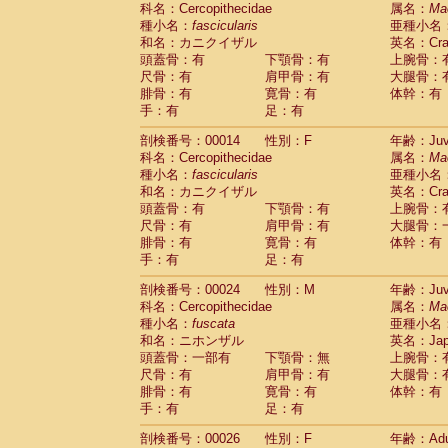
科名：Cercopithecidae
Cebidae
Saguinus midas
属名：
Ma
(0)
種小名：
fascicularis
亜種小名
Cebidae
Saguinus mystax
(3)
和名：カニクイザル
英名：Crab
Cebidae
Saguinus nigricollis
(34)
頭蓋骨：有
下顎骨：有
上腕骨：
Cebidae
Saguinus oedipus
(31)
尺骨：有
肩甲骨：有
大腿骨：
Cebidae
Saguinus weddelli
(0)
腓骨：有
寛骨：有
体幹：有
Cebidae
Saguinus
spp.
(0)
手：有
足：有
Cebidae
Aotus trivirgatus
(5)
Cebidae
Cebus albifrons
(3)
剖検番号：00014
性別：F
年齢：Juve
Cebidae
Cebus apella
科名：Cercopithecidae
(8)
属名：
Ma
Cebidae
Cebus capucinus
種小名：
fascicularis
亜種小名
(1)
Cebidae
Cebus nigrivittatus
和名：カニクイザル
英名：Crab
(1)
Cebidae
Cebus
spp.
頭蓋骨：有
下顎骨：有
上腕骨：
(0)
Cebidae
Saimiri boliviensis
尺骨：有
肩甲骨：有
大腿骨：
(0)
腓骨：有
Cebidae
Saimiri sciureus
寛骨：有
体幹：有
(21)
手：有
足：有
Atelidae
Alouatta caraya
(0)
Atelidae
Alouatta fusca
(1)
剖検番号：00024
性別：M
年齢：Juve
Atelidae
Alouatta seniculus
(1)
科名：Cercopithecidae
属名：
Ma
Atelidae
Alouatta
spp.
(1)
種小名：
fuscata
亜種小名
Atelidae
Ateles belzebuth
(0)
和名：ニホンザル
英名：Japa
Atelidae
Ateles geoffroyi
(5)
頭蓋骨：一部有
下顎骨：無
上腕骨：
Atelidae
Ateles paniscus
(10)
尺骨：有
肩甲骨：有
大腿骨：
Atelidae
Ateles
spp.
腓骨：有
寛骨：有
(0)
体幹：有
Atelidae
Lagothrix lagothricha
手：有
足：有
(8)
Atelidae
Lagothrix lagothricha cana
(0)
剖検番号：00026
性別：F
年齢：Adu
Pitheciidae
Cacajao calvus rubicundu