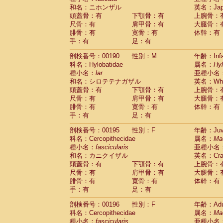
和名：ニホンザル
英名：Japa
頭蓋骨：有
下顎骨：有
上腕骨：
尺骨：有
肩甲骨：有
大腿骨：
腓骨：有
寛骨：有
体幹：有
手：有
足：有
剖検番号：00190
性別：M
年齢：Infa
科名：Hylobatidae
属名：
Hy
種小名：
lar
亜種小名
和名：シロテテナガザル
英名：Whit
頭蓋骨：有
下顎骨：有
上腕骨：
尺骨：有
肩甲骨：有
大腿骨：
腓骨：有
寛骨：有
体幹：有
手：有
足：有
剖検番号：00195
性別：F
年齢：Juve
科名：Cercopithecidae
属名：
Ma
種小名：
fascicularis
亜種小名
和名：カニクイザル
英名：Crab
頭蓋骨：有
下顎骨：有
上腕骨：
尺骨：有
肩甲骨：有
大腿骨：
腓骨：有
寛骨：有
体幹：有
手：有
足：有
剖検番号：00196
性別：F
年齢：Adu
科名：Cercopithecidae
属名：
Ma
種小名：
fascicularis
亜種小名