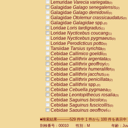
Lemuridae
Varecia variegata
(0)
Galagidae
Galago senegalensis
(2)
Galagidae
Galago demidovii
(0)
Galagidae
Otolemur crassicaudatus
(0)
Galagidae
Galagidae
spp.
(0)
Loridae
Loris tardigradus
(1)
Loridae
Nycticebus coucang
(1)
Loridae
Nycticebus pygmaeus
(0)
Loridae
Perodicticus potto
(0)
Tarsiidae
Tarsius syrichta
(0)
Cebidae
Callimico goeldii
(0)
Cebidae
Callithrix argentata
(3)
Cebidae
Callithrix geoffroyi
(7)
Cebidae
Callithrix humeralifer
(0)
Cebidae
Callithrix jacchus
(19)
Cebidae
Callithrix penicillata
(2)
Cebidae
Callithrix
spp.
(0)
Cebidae
Cebuella pygmaea
(2)
Cebidae
Leontopithecus rosalia
(3)
Cebidae
Saguinus bicolor
(0)
Cebidae
Saguinus fuscicollis
(0)
Cebidae
Saguinus geoffroyi
(1)
Cebidae
Saguinus imperator
(0)
■検索結果-----------529 件中 1 件から 100 件を表示中
Cebidae
Saguinus labiatus
(0)
Cebidae
Saguinus leucopus
剖検番号：00010
性別：M
年齢：Juve
(4)