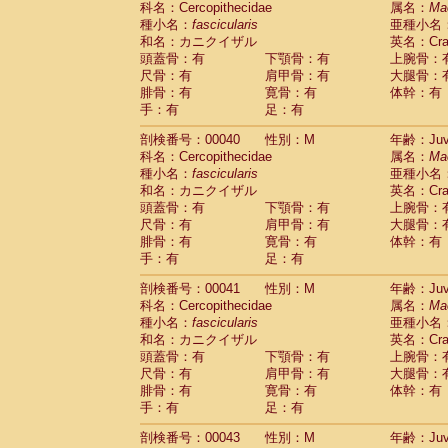
科名：Cercopithecidae
属名：
Ma
Pitheciidae
Callicebus cupreus
(0)
種小名：
fascicularis
亜種小名
Pitheciidae
Callicebus donacophilus
(0
和名：カニクイザル
英名：Crab
Pitheciidae
Callicebus moloch
(0)
頭蓋骨：有
下顎骨：有
上腕骨：
Pitheciidae
Callicebus torquatus
(0)
尺骨：有
肩甲骨：有
大腿骨：
Pitheciidae
Callicebus
spp.
(0)
腓骨：有
寛骨：有
体幹：有
Pitheciidae
Chiropotes satanas
(1)
手：有
足：有
Pitheciidae
Pithecia monachus
(3)
Pitheciidae
Pithecia pithecia
剖検番号：00040
性別：M
年齢：Juve
(0)
Cercopithecidae
Cercocebus agilis
科名：Cercopithecidae
属名：
Ma
(0)
Cercopithecidae
Cercocebus galeritus
種小名：
fascicularis
亜種小名
和名：カニクイザル
Cercopithecidae
Cercocebus torquatu
英名：Crab
頭蓋骨：有
下顎骨：有
上腕骨：
Cercopithecidae
Cercocebus torquatus
尺骨：有
肩甲骨：有
大腿骨：
Cercopithecidae
Cercocebus torquatu
腓骨：有
寛骨：有
体幹：有
Cercopithecidae
Cercocebus
hybrid
(0)
手：有
足：有
Cercopithecidae
Cercocebus
spp.
(0)
Cercopithecidae
Lophocebus albigen
剖検番号：00041
性別：M
年齢：Juve
Cercopithecidae
Papio anubis
(0)
科名：Cercopithecidae
属名：
Ma
Cercopithecidae
Papio cynocephalus
(
種小名：
fascicularis
亜種小名
Cercopithecidae
Papio hamadryas
和名：カニクイザル
英名：Crab
(0)
Cercopithecidae
Papio papio
頭蓋骨：有
下顎骨：有
上腕骨：
(0)
Cercopithecidae
Papio
spp.
尺骨：有
肩甲骨：有
大腿骨：
(0)
Cercopithecidae
Mandrillus leucopha
腓骨：有
寛骨：有
体幹：有
Cercopithecidae
Mandrillus sphinx
手：有
足：有
(0)
Cercopithecidae
Theropithecus gelad
剖検番号：00043
性別：M
年齢：Juve
Cercopithecidae
Macaca arctoides
(1)