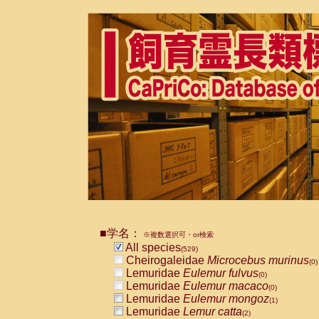
■学名：
※複数選択可・or検索
All species
(529)
Cheirogaleidae
Microcebus murinus
(0)
Lemuridae
Eulemur fulvus
(0)
Lemuridae
Eulemur macaco
(0)
Lemuridae
Eulemur mongoz
(1)
Lemuridae
Lemur catta
(2)