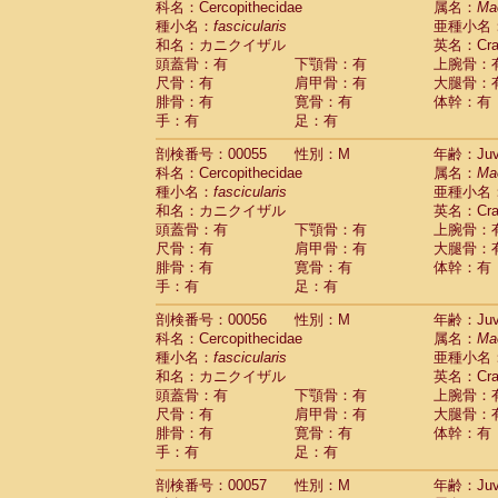
科名：Cercopithecidae
属名：
Ma
Cercopithecidae
Macaca assamensis
(
種小名：
fascicularis
亜種小名
Cercopithecidae
Macaca brunnescen
和名：カニクイザル
英名：Crab
Cercopithecidae
Macaca cyclopis
(6)
頭蓋骨：有
下顎骨：有
上腕骨：
Cercopithecidae
Macaca fascicularis
(1
尺骨：有
肩甲骨：有
大腿骨：
Cercopithecidae
Macaca fuscaca fusc
腓骨：有
寛骨：有
体幹：有
Cercopithecidae
Macaca fuscata yaku
手：有
足：有
Cercopithecidae
Macaca fuscata
hybr
剖検番号：00055
Cercopithecidae
性別：M
Macaca maura
年齢：Juve
(1)
科名：Cercopithecidae
属名：
Ma
Cercopithecidae
Macaca mulatta
(45)
種小名：
fascicularis
亜種小名
Cercopithecidae
Macaca nemestrina
(3
和名：カニクイザル
英名：Crab
Cercopithecidae
Macaca nigra
(1)
頭蓋骨：有
下顎骨：有
上腕骨：
Cercopithecidae
Macaca radiata
(7)
尺骨：有
肩甲骨：有
大腿骨：
Cercopithecidae
Macaca silenus
(0)
腓骨：有
寛骨：有
体幹：有
Cercopithecidae
Macaca sinica
(0)
手：有
足：有
Cercopithecidae
Macaca sylvanus
(2)
Cercopithecidae
Macaca thibetana
剖検番号：00056
性別：M
年齢：Juve
(0)
Cercopithecidae
Macaca tonkeana
科名：Cercopithecidae
属名：
Ma
(0)
Cercopithecidae
Macaca
hybrid
種小名：
fascicularis
亜種小名
(1)
Cercopithecidae
Macaca
spp.
和名：カニクイザル
英名：Crab
(0)
Cercopithecidae
Allenopithecus nigrov
頭蓋骨：有
下顎骨：有
上腕骨：
尺骨：有
Cercopithecidae
肩甲骨：有
Cercopithecus ascan
大腿骨：
腓骨：有
寛骨：有
体幹：有
Cercopithecidae
Cercopithecus ascan
手：有
足：有
Cercopithecidae
Cercopithecus ceph
Cercopithecidae
Cercopithecus diana
剖検番号：00057
性別：M
年齢：Juve
Cercopithecidae
Cercopithecus hamly