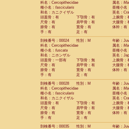
科名：Cercopithecidae
Cebidae
Saguinus midas
属名：
Ma
(0)
種小名：
fascicularis
亜種小名
Cebidae
Saguinus mystax
(1)
和名：カニクイザル
英名：Crab
Cebidae
Saguinus nigricollis
(12)
頭蓋骨：有
下顎骨：有
上腕骨：
Cebidae
Saguinus oedipus
(19)
尺骨：有
肩甲骨：有
大腿骨：
Cebidae
Saguinus weddelli
(0)
腓骨：有
寛骨：有
体幹：有
Cebidae
Saguinus
spp.
(0)
手：有
足：有
Cebidae
Aotus trivirgatus
(3)
Cebidae
Cebus albifrons
(1)
剖検番号：00024
性別：M
年齢：Juve
Cebidae
Cebus apella
科名：Cercopithecidae
(6)
属名：
Ma
Cebidae
Cebus capucinus
種小名：
fuscata
亜種小名
(0)
Cebidae
Cebus nigrivittatus
和名：ニホンザル
英名：Japa
(1)
Cebidae
Cebus
spp.
頭蓋骨：一部有
下顎骨：無
上腕骨：
(0)
Cebidae
Saimiri boliviensis
尺骨：有
肩甲骨：有
大腿骨：
(0)
腓骨：有
Cebidae
Saimiri sciureus
寛骨：有
体幹：有
(7)
手：有
足：有
Atelidae
Alouatta caraya
(0)
Atelidae
Alouatta fusca
(1)
剖検番号：00028
性別：M
年齢：Juve
Atelidae
Alouatta seniculus
(1)
科名：Cercopithecidae
属名：
Ma
Atelidae
Alouatta
spp.
(0)
種小名：
fascicularis
亜種小名
Atelidae
Ateles belzebuth
(0)
和名：カニクイザル
英名：Crab
Atelidae
Ateles geoffroyi
(3)
頭蓋骨：有
下顎骨：有
上腕骨：
Atelidae
Ateles paniscus
(3)
尺骨：有
肩甲骨：有
大腿骨：
Atelidae
Ateles
spp.
腓骨：有
寛骨：有
(0)
体幹：有
Atelidae
Lagothrix lagothricha
手：有
足：有
(5)
Atelidae
Lagothrix lagothricha cana
(0)
剖検番号：00035
性別：M
年齢：Juve
Pitheciidae
Cacajao calvus rubicundu