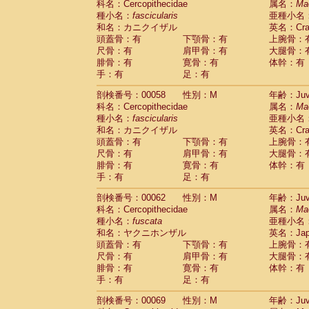
科名：Cercopithecidae
属名：
Ma
Cercopithecidae
Cercopithecus lhoest
種小名：
fascicularis
亜種小名
Cercopithecidae
Cercopithecus mitis
(0
和名：カニクイザル
英名：Crab
Cercopithecidae
Cercopithecus mitis 
頭蓋骨：有
下顎骨：有
上腕骨：
Cercopithecidae
Cercopithecus mitis 
尺骨：有
肩甲骨：有
大腿骨：
Cercopithecidae
Cercopithecus mona
腓骨：有
寛骨：有
体幹：有
Cercopithecidae
Cercopithecus negle
手：有
足：有
Cercopithecidae
Cercopithecus nigrovi
剖検番号：00058
性別：M
年齢：Juve
Cercopithecidae
Cercopithecus petauri
科名：Cercopithecidae
属名：
Ma
Cercopithecidae
Cercopithecus
spp.
(0)
種小名：
fascicularis
亜種小名
Cercopithecidae
Chlorocebus aethiop
和名：カニクイザル
英名：Crab
Cercopithecidae
Chlorocebus pygeryt
頭蓋骨：有
下顎骨：有
上腕骨：
Cercopithecidae
Erythrocebus patas
(1
尺骨：有
肩甲骨：有
大腿骨：
Cercopithecidae
Miopithecus talapoin
腓骨：有
寛骨：有
体幹：有
Cercopithecidae
Cercopithecinae
spp
手：有
足：有
Cercopithecidae
Colobus angolensis
(0
Cercopithecidae
Colobus guereza
剖検番号：00062
性別：M
年齢：Juve
(0)
Cercopithecidae
Colobus polykomos
科名：Cercopithecidae
属名：
Ma
(0
種小名：
Cercopithecidae
fuscata
Piliocolobus badius
亜種小名
(0
和名：ヤクニホンザル
英名：Japa
Cercopithecidae
Kasi senex vetulus
(0)
頭蓋骨：有
下顎骨：有
上腕骨：
Cercopithecidae
Kasi senex
(0)
尺骨：有
肩甲骨：有
大腿骨：
Cercopithecidae
Nasalis larvatus
(0)
腓骨：有
寛骨：有
体幹：有
Cercopithecidae
Presbytes melaloph
手：有
足：有
Cercopithecidae
Pygathrix nemaeus
(0)
Cercopithecidae
Semnopithecus entel
剖検番号：00069
性別：M
年齢：Juve
Cercopithecidae
Trachypithecus crista