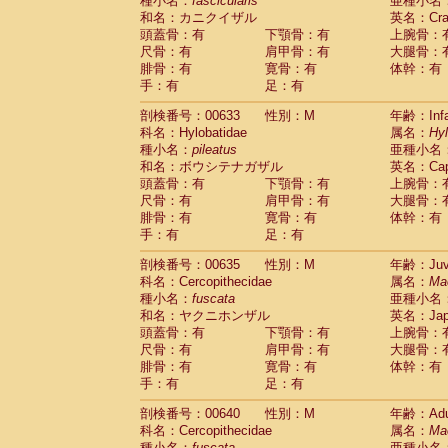
種小名：
fascicularis
亜種小名
和名：カニクイザル
英名：Crab
頭蓋骨：有
下顎骨：有
上腕骨：
尺骨：有
肩甲骨：有
大腿骨：
腓骨：有
寛骨：有
体幹：有
手：有
足：有
剖検番号：00633
性別：M
年齢：Infa
科名：Hylobatidae
属名：
Hy
種小名：
pileatus
亜種小名
和名：ボウシテナガザル
英名：Capp
頭蓋骨：有
下顎骨：有
上腕骨：
尺骨：有
肩甲骨：有
大腿骨：
腓骨：有
寛骨：有
体幹：有
手：有
足：有
剖検番号：00635
性別：M
年齢：Juve
科名：Cercopithecidae
属名：
Ma
種小名：
fuscata
亜種小名
和名：ヤクニホンザル
英名：Japa
頭蓋骨：有
下顎骨：有
上腕骨：
尺骨：有
肩甲骨：有
大腿骨：
腓骨：有
寛骨：有
体幹：有
手：有
足：有
剖検番号：00640
性別：M
年齢：Adu
科名：Cercopithecidae
属名：
Ma
種小名：
fuscata
亜種小名