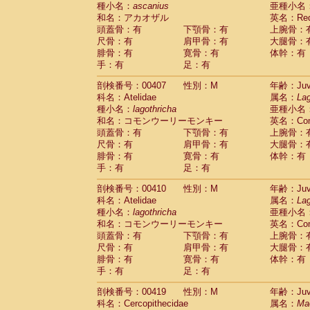
種小名：
ascanius
亜種小名
和名：アカオザル
英名：Red-
頭蓋骨：有
下顎骨：有
上腕骨：
尺骨：有
肩甲骨：有
大腿骨：
腓骨：有
寛骨：有
体幹：有
手：有
足：有
剖検番号：00407
性別：M
年齢：Juve
科名：Atelidae
属名：
Lag
種小名：
lagothricha
亜種小名
和名：コモンウーリーモンキー
英名：Comm
頭蓋骨：有
下顎骨：有
上腕骨：
尺骨：有
肩甲骨：有
大腿骨：
腓骨：有
寛骨：有
体幹：有
手：有
足：有
剖検番号：00410
性別：M
年齢：Juve
科名：Atelidae
属名：
Lag
種小名：
lagothricha
亜種小名
和名：コモンウーリーモンキー
英名：Comm
頭蓋骨：有
下顎骨：有
上腕骨：
尺骨：有
肩甲骨：有
大腿骨：
腓骨：有
寛骨：有
体幹：有
手：有
足：有
剖検番号：00419
性別：M
年齢：Juve
科名：Cercopithecidae
属名：
Ma