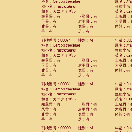
科名：Cercopithecidae
属名：
Ma
Cercopithecidae
Trachypithecus franc
種小名：
fascicularis
亜種小名
Cercopithecidae
Trachypithecus obsc
和名：カニクイザル
英名：Crab
Cercopithecidae
Trachypithecus pilea
頭蓋骨：有
下顎骨：有
上腕骨：
Cercopithecidae
Colobinae
spp.
尺骨：有
肩甲骨：有
大腿骨：
(0)
Cercopithecidae
Presbytesinae
spp.
腓骨：有
寛骨：有
体幹：有
(0)
手：有
Cercopithecidae
足：有
Cercopithecidae
spp
Hylobatidae
Hoolock hoolock
(0)
剖検番号：00074
性別：M
年齢：Juve
Hylobatidae
Hylobates agilis
(1)
科名：Cercopithecidae
属名：
Ma
Hylobatidae
Hylobates klossii
(0)
種小名：
fascicularis
亜種小名
Hylobatidae
Hylobates lar
(10)
和名：カニクイザル
英名：Crab
Hylobatidae
Hylobates moloch
(0)
頭蓋骨：有
下顎骨：有
上腕骨：
Hylobatidae
Hylobates muelleri
(0)
尺骨：有
肩甲骨：有
大腿骨：
Hylobatidae
Hylobates pileatus
(2)
腓骨：有
寛骨：有
体幹：有
Hylobatidae
Hylobates
spp.
手：有
足：有
(0)
Hylobatidae
Hylobates
hybrid
(0)
剖検番号：00081
性別：M
年齢：Juve
Hylobatidae
Nomascus concolor
(0)
科名：Cercopithecidae
属名：
Ma
Hylobatidae
Symphalangus syndactyl
種小名：
fascicularis
亜種小名
Hominidae
Pongo pygmaeus
(0)
和名：カニクイザル
英名：Crab
Hominidae
Pan troglodytes
(1)
頭蓋骨：有
下顎骨：有
上腕骨：
Hominidae
Gorilla gorilla beringei
(0)
尺骨：有
肩甲骨：有
大腿骨：
Hominidae
Gorilla gorilla gorilla
(0)
腓骨：有
寛骨：有
体幹：有
Primates misc.
(0)
手：有
足：有
Scandentia
Dendrogale melanura
(0)
Scandentia
Ptilocercus lowii
剖検番号：00090
性別：M
年齢：Juve
(0)