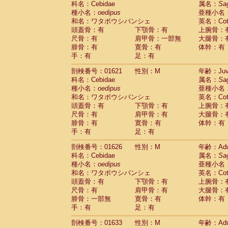
科名：Cebidae
属名：
Sa
Pitheciidae
Callicebus cupreus
(0)
種小名：
oedipus
亜種小名
Pitheciidae
Callicebus donacophilus
(0
和名：ワタボウシパンシェ
英名：Cotto
Pitheciidae
Callicebus moloch
(0)
頭蓋骨：有
下顎骨：有
上腕骨：
Pitheciidae
Callicebus torquatus
(0)
尺骨：有
肩甲骨：一部無
大腿骨：
Pitheciidae
Callicebus
spp.
(0)
腓骨：有
寛骨：有
体幹：有
Pitheciidae
Chiropotes satanas
(1)
手：有
足：有
Pitheciidae
Pithecia monachus
(3)
Pitheciidae
Pithecia pithecia
剖検番号：01621
性別：M
年齢：Juve
(0)
Cercopithecidae
Cercocebus agilis
科名：Cebidae
属名：
Sa
(0)
Cercopithecidae
Cercocebus galeritus
種小名：
oedipus
亜種小名
和名：ワタボウシパンシェ
Cercopithecidae
Cercocebus torquatu
英名：Cotto
頭蓋骨：有
下顎骨：有
上腕骨：
Cercopithecidae
Cercocebus torquatus
尺骨：有
肩甲骨：有
大腿骨：
Cercopithecidae
Cercocebus torquatu
腓骨：有
寛骨：有
体幹：有
Cercopithecidae
Cercocebus
hybrid
(0)
手：有
足：有
Cercopithecidae
Cercocebus
spp.
(0)
Cercopithecidae
Lophocebus albigen
剖検番号：01626
性別：M
年齢：Adu
Cercopithecidae
Papio anubis
(0)
科名：Cebidae
属名：
Sa
Cercopithecidae
Papio cynocephalus
(
種小名：
oedipus
亜種小名
Cercopithecidae
Papio hamadryas
和名：ワタボウシパンシェ
英名：Cotto
(1)
Cercopithecidae
Papio papio
頭蓋骨：有
下顎骨：有
上腕骨：
(0)
Cercopithecidae
Papio
spp.
尺骨：有
肩甲骨：有
大腿骨：
(0)
Cercopithecidae
Mandrillus leucopha
腓骨：一部無
寛骨：有
体幹：有
Cercopithecidae
Mandrillus sphinx
手：有
足：有
(0)
Cercopithecidae
Theropithecus gelad
剖検番号：01633
性別：M
年齢：Adu
Cercopithecidae
Macaca arctoides
(1)