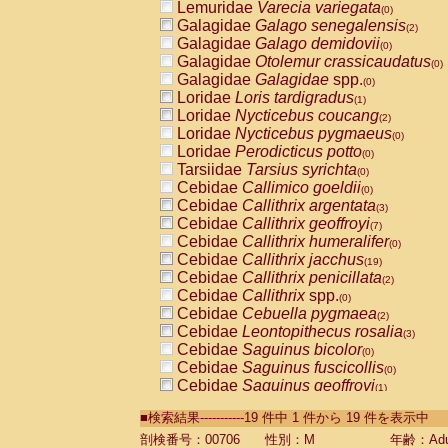
Lemuridae
Varecia variegata
(0)
Galagidae
Galago senegalensis
(2)
Galagidae
Galago demidovii
(0)
Galagidae
Otolemur crassicaudatus
(0)
Galagidae
Galagidae
spp.
(0)
Loridae
Loris tardigradus
(1)
Loridae
Nycticebus coucang
(2)
Loridae
Nycticebus pygmaeus
(0)
Loridae
Perodicticus potto
(0)
Tarsiidae
Tarsius syrichta
(0)
Cebidae
Callimico goeldii
(0)
Cebidae
Callithrix argentata
(3)
Cebidae
Callithrix geoffroyi
(7)
Cebidae
Callithrix humeralifer
(0)
Cebidae
Callithrix jacchus
(19)
Cebidae
Callithrix penicillata
(2)
Cebidae
Callithrix
spp.
(0)
Cebidae
Cebuella pygmaea
(2)
Cebidae
Leontopithecus rosalia
(3)
Cebidae
Saguinus bicolor
(0)
Cebidae
Saguinus fuscicollis
(0)
Cebidae
Saguinus geoffroyi
(1)
Cebidae
Saguinus imperator
(0)
■検索結果-----------19 件中 1 件から 19 件を表示中
Cebidae
Saguinus labiatus
(0)
Cebidae
Saguinus leucopus
剖検番号：00706
性別：M
年齢：Adu
(4)