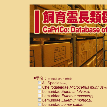
■学名：
※複数選択可・or検索
All Species
(569)
Cheirogaleidae
Microcebus murinus
(0)
Lemuridae
Eulemur fulvus
(0)
Lemuridae
Eulemur macaco
(0)
Lemuridae
Eulemur mongoz
(2)
Lemuridae
Lemur catta
(2)