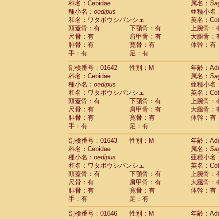
科名：Cebidae
属名：
Sa
Cercopithecidae
Macaca assamensis
(
種小名：
oedipus
亜種小名
Cercopithecidae
Macaca brunnescen
和名：ワタボウシパンシェ
英名：Cotto
Cercopithecidae
Macaca cyclopis
(6)
頭蓋骨：有
下顎骨：有
上腕骨：
Cercopithecidae
Macaca fascicularis
(1
尺骨：有
肩甲骨：有
大腿骨：
Cercopithecidae
Macaca fuscaca fusc
腓骨：有
寛骨：有
体幹：有
Cercopithecidae
Macaca fuscata yaku
手：有
足：有
Cercopithecidae
Macaca fuscata
hybr
剖検番号：01642
Cercopithecidae
性別：M
Macaca maura
年齢：Adu
(1)
科名：Cebidae
属名：
Sa
Cercopithecidae
Macaca mulatta
(47)
種小名：
oedipus
亜種小名
Cercopithecidae
Macaca nemestrina
(3
和名：ワタボウシパンシェ
英名：Cotto
Cercopithecidae
Macaca nigra
(1)
頭蓋骨：有
下顎骨：有
上腕骨：
Cercopithecidae
Macaca radiata
(8)
尺骨：有
肩甲骨：有
大腿骨：
Cercopithecidae
Macaca silenus
(1)
腓骨：有
寛骨：有
体幹：有
Cercopithecidae
Macaca sinica
(0)
手：有
足：有
Cercopithecidae
Macaca sylvanus
(2)
Cercopithecidae
Macaca thibetana
剖検番号：01643
性別：M
年齢：Adu
(0)
Cercopithecidae
Macaca tonkeana
科名：Cebidae
属名：
Sa
(0)
Cercopithecidae
Macaca
hybrid
種小名：
oedipus
亜種小名
(1)
Cercopithecidae
Macaca
spp.
和名：ワタボウシパンシェ
英名：Cotto
(0)
Cercopithecidae
Allenopithecus nigrov
頭蓋骨：有
下顎骨：有
上腕骨：
尺骨：有
Cercopithecidae
肩甲骨：有
Cercopithecus ascan
大腿骨：
腓骨：有
寛骨：有
体幹：有
Cercopithecidae
Cercopithecus ascan
手：有
足：有
Cercopithecidae
Cercopithecus ceph
Cercopithecidae
Cercopithecus diana
剖検番号：01646
性別：M
年齢：Adu
Cercopithecidae
Cercopithecus hamly