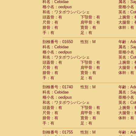
科名：Cebidae
属名：
Sa
Cercopithecidae
Cercopithecus lhoest
種小名：
oedipus
亜種小名
Cercopithecidae
Cercopithecus mitis
(0
和名：ワタボウシパンシェ
英名：Cotto
Cercopithecidae
Cercopithecus mitis 
頭蓋骨：有
下顎骨：有
上腕骨：
Cercopithecidae
Cercopithecus mitis 
尺骨：有
肩甲骨：有
大腿骨：
Cercopithecidae
Cercopithecus mona
腓骨：有
寛骨：有
体幹：有
Cercopithecidae
Cercopithecus negle
手：有
足：有
Cercopithecidae
Cercopithecus nigrovi
剖検番号：01650
性別：M
年齢：Adu
Cercopithecidae
Cercopithecus petauri
科名：Cebidae
属名：
Sa
Cercopithecidae
Cercopithecus
spp.
(0)
種小名：
oedipus
亜種小名
Cercopithecidae
Chlorocebus aethiop
和名：ワタボウシパンシェ
英名：Cotto
Cercopithecidae
Chlorocebus pygeryt
頭蓋骨：有
下顎骨：有
上腕骨：
Cercopithecidae
Erythrocebus patas
(1
尺骨：有
肩甲骨：有
大腿骨：
Cercopithecidae
Miopithecus talapoin
腓骨：有
寛骨：有
体幹：有
Cercopithecidae
Cercopithecinae
spp
手：有
足：有
Cercopithecidae
Colobus angolensis
(0
Cercopithecidae
Colobus guereza
剖検番号：01740
性別：M
年齢：Adu
(0)
Cercopithecidae
Colobus polykomos
科名：Cebidae
属名：
Sa
(0
種小名：
Cercopithecidae
oedipus
Piliocolobus badius
亜種小名
(0
和名：ワタボウシパンシェ
英名：Cotto
Cercopithecidae
Kasi senex vetulus
(0)
頭蓋骨：有
下顎骨：有
上腕骨：
Cercopithecidae
Kasi senex
(0)
尺骨：有
肩甲骨：有
大腿骨：
Cercopithecidae
Nasalis larvatus
(0)
腓骨：有
寛骨：有
体幹：有
Cercopithecidae
Presbytes melaloph
手：有
足：有
Cercopithecidae
Pygathrix nemaeus
(0)
Cercopithecidae
Semnopithecus entel
剖検番号：01755
性別：M
年齢：Adu
Cercopithecidae
Trachypithecus crista