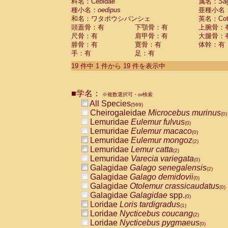
科名：Cebidae
属名：
Sa
種小名：
oedipus
亜種小名
和名：ワタボウシパンシェ
英名：Cotto
頭蓋骨：有
下顎骨：有
上腕骨：
尺骨：有
肩甲骨：有
大腿骨：
腓骨：有
寛骨：有
体幹：有
手：有
足：有
19 件中 1 件から 19 件を表示中
■学名：
※複数選択可・or検索
All Species
(569)
Cheirogaleidae
Microcebus murinus
(0)
Lemuridae
Eulemur fulvus
(0)
Lemuridae
Eulemur macaco
(0)
Lemuridae
Eulemur mongoz
(2)
Lemuridae
Lemur catta
(2)
Lemuridae
Varecia variegata
(0)
Galagidae
Galago senegalensis
(2)
Galagidae
Galago demidovii
(0)
Galagidae
Otolemur crassicaudatus
(0)
Galagidae
Galagidae
spp.
(0)
Loridae
Loris tardigradus
(1)
Loridae
Nycticebus coucang
(2)
Loridae
Nycticebus pygmaeus
(0)