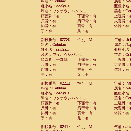
Scandentia
Tupaia glis
科名：Cebidae
属名：
Sa
(0)
Scandentia
Tupaia gracilis
種小名：
oedipus
亜種小名
(0)
Scandentia
Tupaia minor
和名：ワタボウシパンシェ
英名：Cotto
(0)
頭蓋骨：有
下顎骨：有
上腕骨：
尺骨：有
肩甲骨：有
大腿骨：
腓骨：有
寛骨：有
体幹：有
手：有
足：有
剖検番号：02220
性別：M
年齢：Unk
科名：Cebidae
属名：
Sa
種小名：
oedipus
亜種小名
和名：ワタボウシパンシェ
英名：Cotto
頭蓋骨：一部無
下顎骨：有
上腕骨：
尺骨：有
肩甲骨：有
大腿骨：
腓骨：有
寛骨：有
体幹：有
手：有
足：有
剖検番号：02221
性別：M
年齢：Infa
科名：Cebidae
属名：
Sa
種小名：
oedipus
亜種小名
和名：ワタボウシパンシェ
英名：Cotto
頭蓋骨：有
下顎骨：有
上腕骨：
尺骨：有
肩甲骨：有
大腿骨：
腓骨：有
寛骨：有
体幹：有
手：有
足：有
剖検番号：02417
性別：M
年齢：Juve