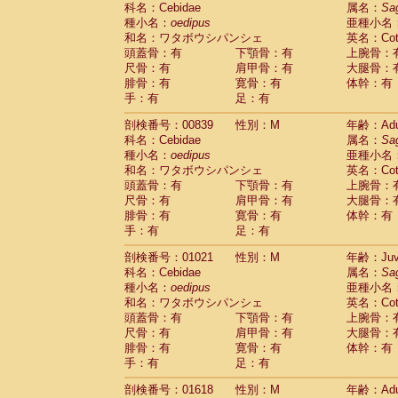
科名：Cebidae
Cebidae
Saguinus midas
属名：
Sa
(0)
種小名：
oedipus
亜種小名
Cebidae
Saguinus mystax
(1)
和名：ワタボウシパンシェ
英名：Cotto
Cebidae
Saguinus nigricollis
(13)
頭蓋骨：有
下顎骨：有
上腕骨：
Cebidae
Saguinus oedipus
(19)
尺骨：有
肩甲骨：有
大腿骨：
Cebidae
Saguinus weddelli
(0)
腓骨：有
寛骨：有
体幹：有
Cebidae
Saguinus
spp.
(0)
手：有
足：有
Cebidae
Aotus trivirgatus
(3)
Cebidae
Cebus albifrons
(1)
剖検番号：00839
性別：M
年齢：Adu
Cebidae
Cebus apella
科名：Cebidae
(6)
属名：
Sa
Cebidae
Cebus capucinus
種小名：
oedipus
亜種小名
(0)
Cebidae
Cebus nigrivittatus
和名：ワタボウシパンシェ
英名：Cotto
(1)
Cebidae
Cebus
spp.
頭蓋骨：有
下顎骨：有
上腕骨：
(0)
Cebidae
Saimiri boliviensis
尺骨：有
肩甲骨：有
大腿骨：
(0)
腓骨：有
Cebidae
Saimiri sciureus
寛骨：有
体幹：有
(7)
手：有
足：有
Atelidae
Alouatta caraya
(0)
Atelidae
Alouatta fusca
(1)
剖検番号：01021
性別：M
年齢：Juve
Atelidae
Alouatta seniculus
(1)
科名：Cebidae
属名：
Sa
Atelidae
Alouatta
spp.
(0)
種小名：
oedipus
亜種小名
Atelidae
Ateles belzebuth
(0)
和名：ワタボウシパンシェ
英名：Cotto
Atelidae
Ateles geoffroyi
(3)
頭蓋骨：有
下顎骨：有
上腕骨：
Atelidae
Ateles paniscus
(3)
尺骨：有
肩甲骨：有
大腿骨：
Atelidae
Ateles
spp.
腓骨：有
寛骨：有
(0)
体幹：有
Atelidae
Lagothrix lagothricha
手：有
足：有
(5)
Atelidae
Lagothrix lagothricha cana
(0)
剖検番号：01618
性別：M
年齢：Adu
Pitheciidae
Cacajao calvus rubicundu