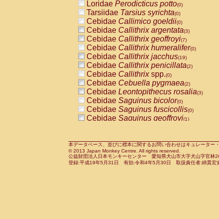
Loridae
Perodicticus potto
(0)
Tarsiidae
Tarsius syrichta
(0)
Cebidae
Callimico goeldii
(0)
Cebidae
Callithrix argentata
(3)
Cebidae
Callithrix geoffroyi
(7)
Cebidae
Callithrix humeralifer
(0)
Cebidae
Callithrix jacchus
(19)
Cebidae
Callithrix penicillata
(2)
Cebidae
Callithrix
spp.
(0)
Cebidae
Cebuella pygmaea
(2)
Cebidae
Leontopithecus rosalia
(3)
Cebidae
Saguinus bicolor
(0)
Cebidae
Saguinus fuscicollis
(0)
Cebidae
Saguinus geoffroyi
(1)
Cebidae
Saguinus imperator
(0)
Cebidae
Saguinus labiatus
(0)
Cebidae
Saguinus leucopus
本データベース、並びに標本に関するお問い合わせはキュレーター・新宅勇太までお願い
(4)
© 2013 Japan Monkey Centre. All rights reserved.
Cebidae
Saguinus midas
(0)
公益財団法人日本モンキーセンター 愛知県犬山市大字犬山字官林26番
Cebidae
Saguinus mystax
登録:平成19年5月31日 有効:令和4年5月30日 取扱責任者:綿貫宏
(1)
Cebidae
Saguinus nigricollis
(13)
Cebidae
Saguinus oedipus
(19)
Cebidae
Saguinus weddelli
(0)
Cebidae
Saguinus
spp.
(0)
Cebidae
Aotus trivirgatus
(3)
Cebidae
Cebus albifrons
(1)