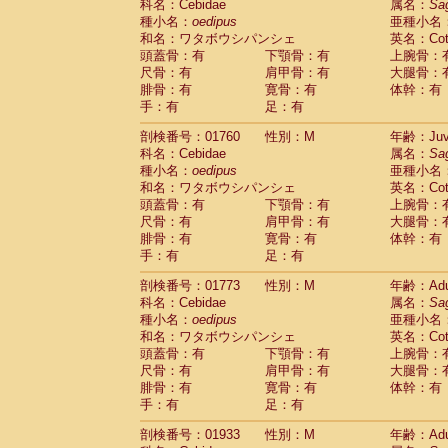
科名：Cebidae
属名：
Sa
Cercopithecidae
Trachypithecus franc
種小名：
oedipus
亜種小名
Cercopithecidae
Trachypithecus obsc
和名：ワタボウシパンシェ
英名：Cotto
Cercopithecidae
Trachypithecus pilea
頭蓋骨：有
下顎骨：有
上腕骨：
Cercopithecidae
Colobinae
spp.
尺骨：有
肩甲骨：有
大腿骨：
(0)
Cercopithecidae
Presbytesinae
spp.
腓骨：有
寛骨：有
体幹：有
(0)
手：有
Cercopithecidae
足：有
Cercopithecidae
spp
Hylobatidae
Hoolock hoolock
(0)
剖検番号：01760
性別：M
年齢：Juve
Hylobatidae
Hylobates agilis
(1)
科名：Cebidae
属名：
Sa
Hylobatidae
Hylobates klossii
(0)
種小名：
oedipus
亜種小名
Hylobatidae
Hylobates lar
(11)
和名：ワタボウシパンシェ
英名：Cotto
Hylobatidae
Hylobates moloch
(0)
頭蓋骨：有
下顎骨：有
上腕骨：
Hylobatidae
Hylobates muelleri
(0)
尺骨：有
肩甲骨：有
大腿骨：
Hylobatidae
Hylobates pileatus
(2)
腓骨：有
寛骨：有
体幹：有
Hylobatidae
Hylobates
spp.
手：有
足：有
(0)
Hylobatidae
Hylobates
hybrid
(0)
剖検番号：01773
性別：M
年齢：Adu
Hylobatidae
Nomascus concolor
(0)
科名：Cebidae
属名：
Sa
Hylobatidae
Symphalangus syndactyl
種小名：
oedipus
亜種小名
Hominidae
Pongo pygmaeus
(0)
和名：ワタボウシパンシェ
英名：Cotto
Hominidae
Pan troglodytes
(1)
頭蓋骨：有
下顎骨：有
上腕骨：
Hominidae
Gorilla gorilla beringei
(0)
尺骨：有
肩甲骨：有
大腿骨：
Hominidae
Gorilla gorilla gorilla
(0)
腓骨：有
寛骨：有
体幹：有
Primates misc.
(0)
手：有
足：有
Scandentia
Dendrogale melanura
(0)
Scandentia
Ptilocercus lowii
剖検番号：01933
性別：M
年齢：Adu
(0)