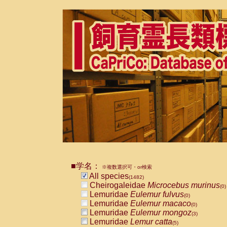
■学名：
※複数選択可・or検索
All species
(1482)
Cheirogaleidae
Microcebus murinus
(0)
Lemuridae
Eulemur fulvus
(0)
Lemuridae
Eulemur macaco
(0)
Lemuridae
Eulemur mongoz
(3)
Lemuridae
Lemur catta
(5)