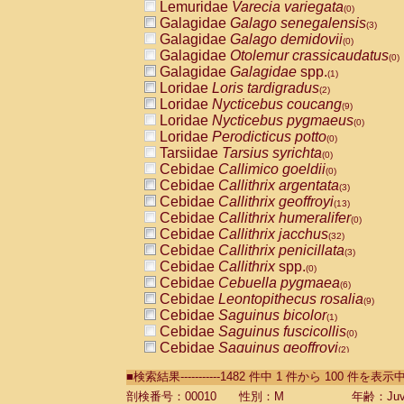
Lemuridae
Varecia variegata
(0)
Galagidae
Galago senegalensis
(3)
Galagidae
Galago demidovii
(0)
Galagidae
Otolemur crassicaudatus
(0)
Galagidae
Galagidae
spp.
(1)
Loridae
Loris tardigradus
(2)
Loridae
Nycticebus coucang
(9)
Loridae
Nycticebus pygmaeus
(0)
Loridae
Perodicticus potto
(0)
Tarsiidae
Tarsius syrichta
(0)
Cebidae
Callimico goeldii
(0)
Cebidae
Callithrix argentata
(3)
Cebidae
Callithrix geoffroyi
(13)
Cebidae
Callithrix humeralifer
(0)
Cebidae
Callithrix jacchus
(32)
Cebidae
Callithrix penicillata
(3)
Cebidae
Callithrix
spp.
(0)
Cebidae
Cebuella pygmaea
(6)
Cebidae
Leontopithecus rosalia
(9)
Cebidae
Saguinus bicolor
(1)
Cebidae
Saguinus fuscicollis
(0)
Cebidae
Saguinus geoffroyi
(2)
Cebidae
Saguinus imperator
(0)
■検索結果-----------1482 件中 1 件から 100 件を表示
Cebidae
Saguinus labiatus
(0)
Cebidae
Saguinus leucopus
剖検番号：00010
性別：M
年齢：Juve
(6)