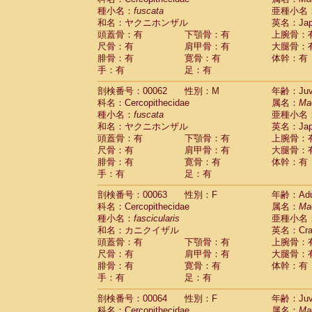
種小名：
fuscata
亜種小名
和名：ヤクニホンザル
英名：Japa
頭蓋骨：有
下顎骨：有
上腕骨：
尺骨：有
肩甲骨：有
大腿骨：
腓骨：有
寛骨：有
体幹：有
手：有
足：有
剖検番号：00062
性別：M
年齢：Juve
科名：Cercopithecidae
属名：
Ma
種小名：
fuscata
亜種小名
和名：ヤクニホンザル
英名：Japa
頭蓋骨：有
下顎骨：有
上腕骨：
尺骨：有
肩甲骨：有
大腿骨：
腓骨：有
寛骨：有
体幹：有
手：有
足：有
剖検番号：00063
性別：F
年齢：Adu
科名：Cercopithecidae
属名：
Ma
種小名：
fascicularis
亜種小名
和名：カニクイザル
英名：Crab
頭蓋骨：有
下顎骨：有
上腕骨：
尺骨：有
肩甲骨：有
大腿骨：
腓骨：有
寛骨：有
体幹：有
手：有
足：有
剖検番号：00064
性別：F
年齢：Juve
科名：Cercopithecidae
属名：
Ma