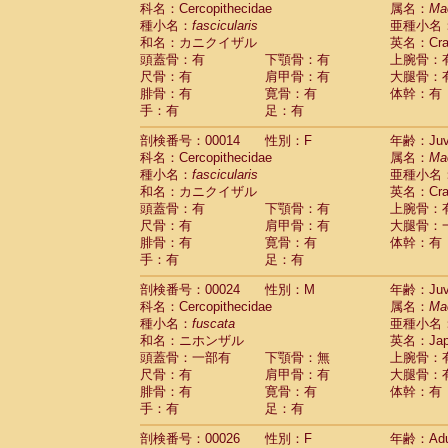
科名：Cercopithecidae
Cebidae
Saguinus midas
属名：
Ma
(0)
種小名：
fascicularis
亜種小名
Cebidae
Saguinus mystax
(4)
和名：カニクイザル
英名：Crab
Cebidae
Saguinus nigricollis
(34)
頭蓋骨：有
下顎骨：有
上腕骨：
Cebidae
Saguinus oedipus
(31)
尺骨：有
肩甲骨：有
大腿骨：
Cebidae
Saguinus weddelli
(0)
腓骨：有
寛骨：有
体幹：有
Cebidae
Saguinus
spp.
(0)
手：有
足：有
Cebidae
Aotus trivirgatus
(5)
Cebidae
Cebus albifrons
(3)
剖検番号：00014
性別：F
年齢：Juve
Cebidae
Cebus apella
科名：Cercopithecidae
(8)
属名：
Ma
Cebidae
Cebus capucinus
種小名：
fascicularis
亜種小名
(1)
Cebidae
Cebus nigrivittatus
和名：カニクイザル
英名：Crab
(1)
Cebidae
Cebus
spp.
頭蓋骨：有
下顎骨：有
上腕骨：
(0)
Cebidae
Saimiri boliviensis
尺骨：有
肩甲骨：有
大腿骨：
(0)
腓骨：有
Cebidae
Saimiri sciureus
寛骨：有
体幹：有
(21)
手：有
足：有
Atelidae
Alouatta caraya
(0)
Atelidae
Alouatta fusca
(1)
剖検番号：00024
性別：M
年齢：Juve
Atelidae
Alouatta seniculus
(1)
科名：Cercopithecidae
属名：
Ma
Atelidae
Alouatta
spp.
(1)
種小名：
fuscata
亜種小名
Atelidae
Ateles belzebuth
(0)
和名：ニホンザル
英名：Japa
Atelidae
Ateles geoffroyi
(5)
頭蓋骨：一部有
下顎骨：無
上腕骨：
Atelidae
Ateles paniscus
(11)
尺骨：有
肩甲骨：有
大腿骨：
Atelidae
Ateles
spp.
腓骨：有
寛骨：有
(0)
体幹：有
Atelidae
Lagothrix lagothricha
手：有
足：有
(8)
Atelidae
Lagothrix lagothricha cana
(0)
剖検番号：00026
性別：F
年齢：Adu
Pitheciidae
Cacajao calvus rubicundu