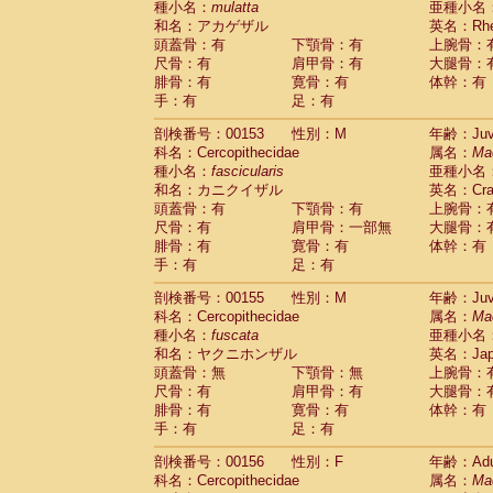
種小名：
mulatta
亜種小名
和名：アカゲザル
英名：Rhes
頭蓋骨：有
下顎骨：有
上腕骨：
尺骨：有
肩甲骨：有
大腿骨：
腓骨：有
寛骨：有
体幹：有
手：有
足：有
剖検番号：00153
性別：M
年齢：Juve
科名：Cercopithecidae
属名：
Ma
種小名：
fascicularis
亜種小名
和名：カニクイザル
英名：Crab
頭蓋骨：有
下顎骨：有
上腕骨：
尺骨：有
肩甲骨：一部無
大腿骨：
腓骨：有
寛骨：有
体幹：有
手：有
足：有
剖検番号：00155
性別：M
年齢：Juve
科名：Cercopithecidae
属名：
Ma
種小名：
fuscata
亜種小名
和名：ヤクニホンザル
英名：Japa
頭蓋骨：無
下顎骨：無
上腕骨：
尺骨：有
肩甲骨：有
大腿骨：
腓骨：有
寛骨：有
体幹：有
手：有
足：有
剖検番号：00156
性別：F
年齢：Adu
科名：Cercopithecidae
属名：
Ma