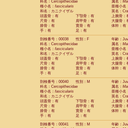
科名：Cercopithecidae
属名：
Ma
Cercopithecidae
Trachypithecus franc
種小名：
fascicularis
亜種小名
Cercopithecidae
Trachypithecus obsc
和名：カニクイザル
英名：Crab
Cercopithecidae
Trachypithecus pilea
頭蓋骨：有
下顎骨：有
上腕骨：
Cercopithecidae
Colobinae
spp.
尺骨：有
肩甲骨：有
大腿骨：
(0)
Cercopithecidae
Presbytesinae
spp.
腓骨：有
寛骨：有
体幹：有
(0)
手：有
Cercopithecidae
足：有
Cercopithecidae
spp
Hylobatidae
Hoolock hoolock
(1)
剖検番号：00038
性別：F
年齢：Juve
Hylobatidae
Hylobates agilis
(1)
科名：Cercopithecidae
属名：
Ma
Hylobatidae
Hylobates klossii
(0)
種小名：
fascicularis
亜種小名
Hylobatidae
Hylobates lar
(20)
和名：カニクイザル
英名：Crab
Hylobatidae
Hylobates moloch
(2)
頭蓋骨：有
下顎骨：有
上腕骨：
Hylobatidae
Hylobates muelleri
(0)
尺骨：有
肩甲骨：有
大腿骨：
Hylobatidae
Hylobates pileatus
(5)
腓骨：有
寛骨：有
体幹：有
Hylobatidae
Hylobates
spp.
手：有
足：有
(3)
Hylobatidae
Hylobates
hybrid
(1)
剖検番号：00040
性別：M
年齢：Juve
Hylobatidae
Nomascus concolor
(0)
科名：Cercopithecidae
属名：
Ma
Hylobatidae
Symphalangus syndactyl
種小名：
fascicularis
亜種小名
Hominidae
Pongo pygmaeus
(0)
和名：カニクイザル
英名：Crab
Hominidae
Pan troglodytes
(1)
頭蓋骨：有
下顎骨：有
上腕骨：
Hominidae
Gorilla gorilla beringei
(0)
尺骨：有
肩甲骨：有
大腿骨：
Hominidae
Gorilla gorilla gorilla
(0)
腓骨：有
寛骨：有
体幹：有
Primates misc.
(0)
手：有
足：有
Scandentia
Dendrogale melanura
(0)
Scandentia
Ptilocercus lowii
剖検番号：00041
性別：M
年齢：Juve
(0)