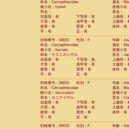
科名：Cercopithecidae
属名：
Ma
Cercopithecidae
Macaca assamensis
(
種小名：hybrid
亜種小名
Cercopithecidae
Macaca brunnescen
和名：
英名：
Cercopithecidae
Macaca cyclopis
(23)
頭蓋骨：有
下顎骨：有
上腕骨：
Cercopithecidae
Macaca fascicularis
(4
尺骨：有
肩甲骨：有
大腿骨：
Cercopithecidae
Macaca fuscaca fusc
腓骨：有
寛骨：有
体幹：有
Cercopithecidae
Macaca fuscata yaku
手：有
足：有
Cercopithecidae
Macaca fuscata
hybr
剖検番号：00031
Cercopithecidae
性別：F
Macaca maura
年齢：Juve
(4)
科名：Cercopithecidae
属名：
Ma
Cercopithecidae
Macaca mulatta
(106)
種小名：
fuscata
亜種小名
Cercopithecidae
Macaca nemestrina
(6
和名：ヤクニホンザル
英名：Japa
Cercopithecidae
Macaca nigra
(1)
頭蓋骨：有
下顎骨：無
上腕骨：
Cercopithecidae
Macaca radiata
(37)
尺骨：有
肩甲骨：有
大腿骨：
Cercopithecidae
Macaca silenus
(1)
腓骨：有
寛骨：有
体幹：有
Cercopithecidae
Macaca sinica
(1)
手：有
足：有
Cercopithecidae
Macaca sylvanus
(2)
Cercopithecidae
Macaca thibetana
剖検番号：00032
性別：F
年齢：Adu
(0)
Cercopithecidae
Macaca tonkeana
科名：Cercopithecidae
属名：
Ma
(0)
Cercopithecidae
Macaca
hybrid
種小名：
fascicularis
亜種小名
(2)
Cercopithecidae
Macaca
spp.
和名：カニクイザル
英名：Crab
(0)
Cercopithecidae
Allenopithecus nigrov
頭蓋骨：有
下顎骨：有
上腕骨：
尺骨：有
Cercopithecidae
肩甲骨：有
Cercopithecus ascan
大腿骨：
腓骨：有
寛骨：有
体幹：有
Cercopithecidae
Cercopithecus ascan
手：有
足：有
Cercopithecidae
Cercopithecus ceph
Cercopithecidae
Cercopithecus diana
剖検番号：00033
性別：F
年齢：Adu
Cercopithecidae
Cercopithecus hamly