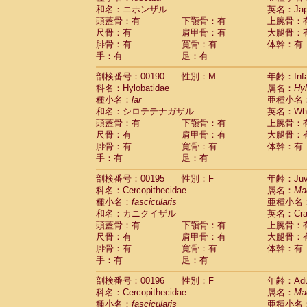
和名：ニホンザル
英名：Japa
頭蓋骨：有
下顎骨：有
上腕骨：
尺骨：有
肩甲骨：有
大腿骨：
腓骨：有
寛骨：有
体幹：有
手：有
足：有
剖検番号：00190
性別：M
年齢：Infa
科名：Hylobatidae
属名：
Hy
種小名：
lar
亜種小名
和名：シロテテナガザル
英名：Whit
頭蓋骨：有
下顎骨：有
上腕骨：
尺骨：有
肩甲骨：有
大腿骨：
腓骨：有
寛骨：有
体幹：有
手：有
足：有
剖検番号：00195
性別：F
年齢：Juve
科名：Cercopithecidae
属名：
Ma
種小名：
fascicularis
亜種小名
和名：カニクイザル
英名：Crab
頭蓋骨：有
下顎骨：有
上腕骨：
尺骨：有
肩甲骨：有
大腿骨：
腓骨：有
寛骨：有
体幹：有
手：有
足：有
剖検番号：00196
性別：F
年齢：Adu
科名：Cercopithecidae
属名：
Ma
種小名：
fascicularis
亜種小名