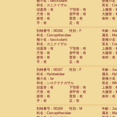
種小名：
fascicularis
亜種小名
和名：カニクイザル
英名：Crab
頭蓋骨：有
下顎骨：有
上腕骨：
尺骨：有
肩甲骨：有
大腿骨：
腓骨：有
寛骨：有
体幹：有
手：有
足：有
剖検番号：00166
性別：F
年齢：Adu
科名：Cercopithecidae
属名：
Ma
種小名：
fascicularis
亜種小名
和名：カニクイザル
英名：Crab
頭蓋骨：有
下顎骨：有
上腕骨：
尺骨：有
肩甲骨：有
大腿骨：
腓骨：有
寛骨：有
体幹：有
手：有
足：有
剖検番号：00167
性別：F
年齢：Juve
科名：Hylobatidae
属名：
Hy
種小名：
lar
亜種小名
和名：シロテテナガザル
英名：Whit
頭蓋骨：有
下顎骨：有
上腕骨：
尺骨：有
肩甲骨：有
大腿骨：
腓骨：有
寛骨：有
体幹：有
手：有
足：有
剖検番号：00169
性別：M
年齢：Juve
科名：Cercopithecidae
属名：
Ma