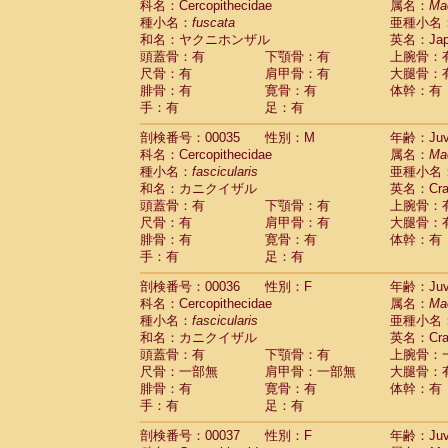
科名：Cercopithecidae
属名：
Ma
Cercopithecidae
Cercopithecus lhoest
種小名：
fuscata
亜種小名
Cercopithecidae
Cercopithecus mitis
(1
和名：ヤクニホンザル
英名：Japa
Cercopithecidae
Cercopithecus mitis 
頭蓋骨：有
下顎骨：有
上腕骨：
Cercopithecidae
Cercopithecus mitis 
尺骨：有
肩甲骨：有
大腿骨：
Cercopithecidae
Cercopithecus mona
腓骨：有
寛骨：有
体幹：有
Cercopithecidae
Cercopithecus negle
手：有
足：有
Cercopithecidae
Cercopithecus nigrovi
剖検番号：00035
性別：M
年齢：Juve
Cercopithecidae
Cercopithecus petauri
科名：Cercopithecidae
属名：
Ma
Cercopithecidae
Cercopithecus
spp.
(0)
種小名：
fascicularis
亜種小名
Cercopithecidae
Chlorocebus aethiop
和名：カニクイザル
英名：Crab
Cercopithecidae
Chlorocebus pygeryt
頭蓋骨：有
下顎骨：有
上腕骨：
Cercopithecidae
Erythrocebus patas
(4
尺骨：有
肩甲骨：有
大腿骨：
Cercopithecidae
Miopithecus talapoin
腓骨：有
寛骨：有
体幹：有
Cercopithecidae
Cercopithecinae
spp
手：有
足：有
Cercopithecidae
Colobus angolensis
(0
Cercopithecidae
Colobus guereza
剖検番号：00036
性別：F
年齢：Juve
(0)
Cercopithecidae
Colobus polykomos
科名：Cercopithecidae
属名：
Ma
(0
種小名：
Cercopithecidae
fascicularis
Piliocolobus badius
亜種小名
(0
和名：カニクイザル
英名：Crab
Cercopithecidae
Kasi senex vetulus
(1)
頭蓋骨：有
下顎骨：有
上腕骨：
Cercopithecidae
Kasi senex
(1)
尺骨：一部無
肩甲骨：一部無
大腿骨：
Cercopithecidae
Nasalis larvatus
(0)
腓骨：有
寛骨：有
体幹：有
Cercopithecidae
Presbytes melaloph
手：有
足：有
Cercopithecidae
Pygathrix nemaeus
(0)
Cercopithecidae
Semnopithecus entel
剖検番号：00037
性別：F
年齢：Juve
Cercopithecidae
Trachypithecus crista