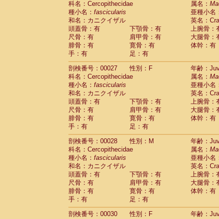
科名：Cercopithecidae
属名：
Ma
Pitheciidae
Callicebus cupreus
(2)
種小名：
fascicularis
亜種小名
Pitheciidae
Callicebus donacophilus
(0
和名：カニクイザル
英名：Crab
Pitheciidae
Callicebus moloch
(0)
頭蓋骨：有
下顎骨：有
上腕骨：
Pitheciidae
Callicebus torquatus
(0)
尺骨：有
肩甲骨：有
大腿骨：
Pitheciidae
Callicebus
spp.
(0)
腓骨：有
寛骨：有
体幹：有
Pitheciidae
Chiropotes satanas
(2)
手：有
足：有
Pitheciidae
Pithecia monachus
(3)
Pitheciidae
Pithecia pithecia
剖検番号：00027
性別：F
年齢：Juve
(0)
Cercopithecidae
Cercocebus agilis
科名：Cercopithecidae
属名：
Ma
(0)
Cercopithecidae
Cercocebus galeritus
種小名：
fascicularis
亜種小名
和名：カニクイザル
Cercopithecidae
Cercocebus torquatu
英名：Crab
頭蓋骨：有
下顎骨：有
上腕骨：
Cercopithecidae
Cercocebus torquatus
尺骨：有
肩甲骨：有
大腿骨：
Cercopithecidae
Cercocebus torquatu
腓骨：有
寛骨：有
体幹：有
Cercopithecidae
Cercocebus
hybrid
(2)
手：有
足：有
Cercopithecidae
Cercocebus
spp.
(0)
Cercopithecidae
Lophocebus albigen
剖検番号：00028
性別：M
年齢：Juve
Cercopithecidae
Papio anubis
(0)
科名：Cercopithecidae
属名：
Ma
Cercopithecidae
Papio cynocephalus
(
種小名：
fascicularis
亜種小名
Cercopithecidae
Papio hamadryas
和名：カニクイザル
英名：Crab
(2)
Cercopithecidae
Papio papio
頭蓋骨：有
下顎骨：有
上腕骨：
(0)
Cercopithecidae
Papio
spp.
尺骨：有
肩甲骨：有
大腿骨：
(0)
Cercopithecidae
Mandrillus leucopha
腓骨：有
寛骨：有
体幹：有
Cercopithecidae
Mandrillus sphinx
手：有
足：有
(0)
Cercopithecidae
Theropithecus gelad
剖検番号：00030
性別：F
年齢：Juve
Cercopithecidae
Macaca arctoides
(4)