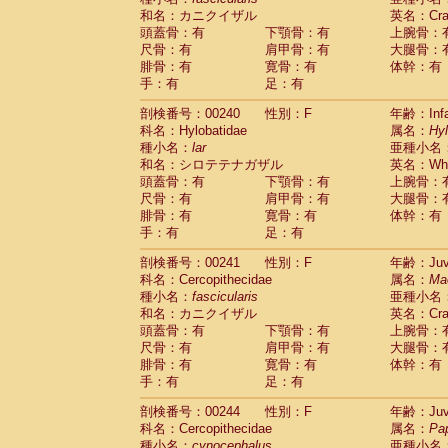
和名：カニクイザル
英名：Crab
頭蓋骨：有
下顎骨：有
上腕骨：
尺骨：有
肩甲骨：有
大腿骨：
腓骨：有
寛骨：有
体幹：有
手：有
足：有
剖検番号：00240
性別：F
年齢：Infa
科名：Hylobatidae
属名：
Hy
種小名：
lar
亜種小名
和名：シロテテナガザル
英名：Whit
頭蓋骨：有
下顎骨：有
上腕骨：
尺骨：有
肩甲骨：有
大腿骨：
腓骨：有
寛骨：有
体幹：有
手：有
足：有
剖検番号：00241
性別：F
年齢：Juve
科名：Cercopithecidae
属名：
Ma
種小名：
fascicularis
亜種小名
和名：カニクイザル
英名：Crab
頭蓋骨：有
下顎骨：有
上腕骨：
尺骨：有
肩甲骨：有
大腿骨：
腓骨：有
寛骨：有
体幹：有
手：有
足：有
剖検番号：00244
性別：F
年齢：Juve
科名：Cercopithecidae
属名：
Pa
種小名：
cynocephalus
亜種小名