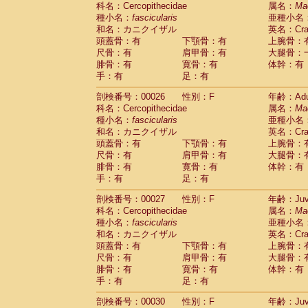
科名：Cercopithecidae
Cebidae
Saguinus midas
属名：
Ma
(0)
種小名：
fascicularis
亜種小名
Cebidae
Saguinus mystax
(2)
和名：カニクイザル
英名：Crab
Cebidae
Saguinus nigricollis
(22)
頭蓋骨：有
下顎骨：有
上腕骨：
Cebidae
Saguinus oedipus
(11)
尺骨：有
肩甲骨：有
大腿骨：
Cebidae
Saguinus weddelli
(0)
腓骨：有
寛骨：有
体幹：有
Cebidae
Saguinus
spp.
(0)
手：有
足：有
Cebidae
Aotus trivirgatus
(2)
Cebidae
Cebus albifrons
(2)
剖検番号：00026
性別：F
年齢：Adu
Cebidae
Cebus apella
科名：Cercopithecidae
(2)
属名：
Ma
Cebidae
Cebus capucinus
種小名：
fascicularis
亜種小名
(1)
Cebidae
Cebus nigrivittatus
和名：カニクイザル
英名：Crab
(0)
Cebidae
Cebus
spp.
頭蓋骨：有
下顎骨：有
上腕骨：
(0)
Cebidae
Saimiri boliviensis
尺骨：有
肩甲骨：有
大腿骨：
(0)
腓骨：有
Cebidae
Saimiri sciureus
寛骨：有
体幹：有
(14)
手：有
足：有
Atelidae
Alouatta caraya
(0)
Atelidae
Alouatta fusca
(0)
剖検番号：00027
性別：F
年齢：Juve
Atelidae
Alouatta seniculus
(0)
科名：Cercopithecidae
属名：
Ma
Atelidae
Alouatta
spp.
(1)
種小名：
fascicularis
亜種小名
Atelidae
Ateles belzebuth
(0)
和名：カニクイザル
英名：Crab
Atelidae
Ateles geoffroyi
(2)
頭蓋骨：有
下顎骨：有
上腕骨：
Atelidae
Ateles paniscus
(6)
尺骨：有
肩甲骨：有
大腿骨：
Atelidae
Ateles
spp.
腓骨：有
寛骨：有
(0)
体幹：有
Atelidae
Lagothrix lagothricha
手：有
足：有
(3)
Atelidae
Lagothrix lagothricha cana
(0)
剖検番号：00030
性別：F
年齢：Juve
Pitheciidae
Cacajao calvus rubicundu