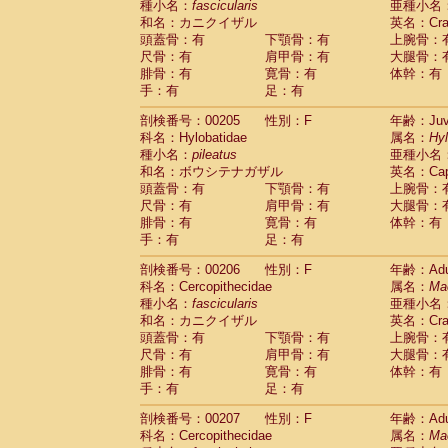
種小名：
fascicularis
亜種小名
和名：カニクイザル
英名：Crab
頭蓋骨：有
下顎骨：有
上腕骨：
尺骨：有
肩甲骨：有
大腿骨：
腓骨：有
寛骨：有
体幹：有
手：有
足：有
剖検番号：00205
性別：F
年齢：Juve
科名：Hylobatidae
属名：
Hy
種小名：
pileatus
亜種小名
和名：ボウシテナガザル
英名：Capp
頭蓋骨：有
下顎骨：有
上腕骨：
尺骨：有
肩甲骨：有
大腿骨：
腓骨：有
寛骨：有
体幹：有
手：有
足：有
剖検番号：00206
性別：F
年齢：Adu
科名：Cercopithecidae
属名：
Ma
種小名：
fascicularis
亜種小名
和名：カニクイザル
英名：Crab
頭蓋骨：有
下顎骨：有
上腕骨：
尺骨：有
肩甲骨：有
大腿骨：
腓骨：有
寛骨：有
体幹：有
手：有
足：有
剖検番号：00207
性別：F
年齢：Adu
科名：Cercopithecidae
属名：
Ma