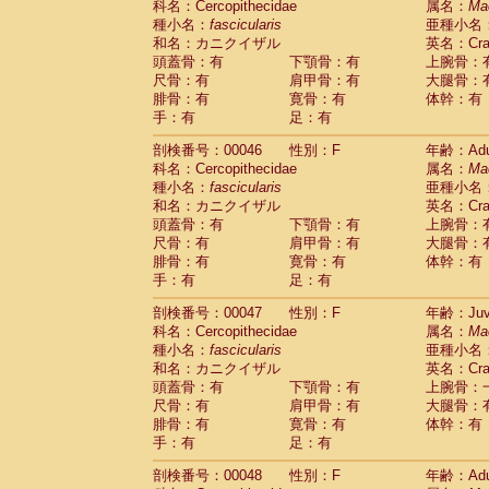
科名：Cercopithecidae
属名：
Ma
Cercopithecidae
Cercopithecus lhoest
種小名：
fascicularis
亜種小名
Cercopithecidae
Cercopithecus mitis
(1
和名：カニクイザル
英名：Crab
Cercopithecidae
Cercopithecus mitis 
頭蓋骨：有
下顎骨：有
上腕骨：
Cercopithecidae
Cercopithecus mitis 
尺骨：有
肩甲骨：有
大腿骨：
Cercopithecidae
Cercopithecus mona
腓骨：有
寛骨：有
体幹：有
Cercopithecidae
Cercopithecus negle
手：有
足：有
Cercopithecidae
Cercopithecus nigrovi
剖検番号：00046
性別：F
年齢：Adu
Cercopithecidae
Cercopithecus petauri
科名：Cercopithecidae
属名：
Ma
Cercopithecidae
Cercopithecus
spp.
(0)
種小名：
fascicularis
亜種小名
Cercopithecidae
Chlorocebus aethiop
和名：カニクイザル
英名：Crab
Cercopithecidae
Chlorocebus pygeryt
頭蓋骨：有
下顎骨：有
上腕骨：
Cercopithecidae
Erythrocebus patas
(3
尺骨：有
肩甲骨：有
大腿骨：
Cercopithecidae
Miopithecus talapoin
腓骨：有
寛骨：有
体幹：有
Cercopithecidae
Cercopithecinae
spp
手：有
足：有
Cercopithecidae
Colobus angolensis
(0
Cercopithecidae
Colobus guereza
剖検番号：00047
性別：F
年齢：Juve
(0)
Cercopithecidae
Colobus polykomos
科名：Cercopithecidae
属名：
Ma
(0
種小名：
Cercopithecidae
fascicularis
Piliocolobus badius
亜種小名
(0
和名：カニクイザル
英名：Crab
Cercopithecidae
Kasi senex vetulus
(1)
頭蓋骨：有
下顎骨：有
上腕骨：
Cercopithecidae
Kasi senex
(1)
尺骨：有
肩甲骨：有
大腿骨：
Cercopithecidae
Nasalis larvatus
(0)
腓骨：有
寛骨：有
体幹：有
Cercopithecidae
Presbytes melaloph
手：有
足：有
Cercopithecidae
Pygathrix nemaeus
(0)
Cercopithecidae
Semnopithecus entel
剖検番号：00048
性別：F
年齢：Adu
Cercopithecidae
Trachypithecus crista