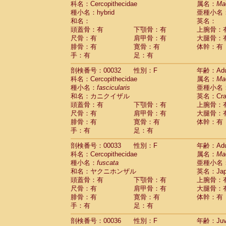
科名：Cercopithecidae
属名：
Ma
Pitheciidae
Callicebus cupreus
(2)
種小名：hybrid
亜種小名
Pitheciidae
Callicebus donacophilus
(0
和名：
英名：
Pitheciidae
Callicebus moloch
(0)
頭蓋骨：有
下顎骨：有
上腕骨：
Pitheciidae
Callicebus torquatus
(0)
尺骨：有
肩甲骨：有
大腿骨：
Pitheciidae
Callicebus
spp.
(0)
腓骨：有
寛骨：有
体幹：有
Pitheciidae
Chiropotes satanas
(1)
手：有
足：有
Pitheciidae
Pithecia monachus
(0)
Pitheciidae
Pithecia pithecia
剖検番号：00032
性別：F
年齢：Adu
(0)
Cercopithecidae
Cercocebus agilis
科名：Cercopithecidae
属名：
Ma
(0)
Cercopithecidae
Cercocebus galeritus
種小名：
fascicularis
亜種小名
和名：カニクイザル
Cercopithecidae
Cercocebus torquatu
英名：Crab
頭蓋骨：有
下顎骨：有
上腕骨：
Cercopithecidae
Cercocebus torquatus
尺骨：有
肩甲骨：有
大腿骨：
Cercopithecidae
Cercocebus torquatu
腓骨：有
寛骨：有
体幹：有
Cercopithecidae
Cercocebus
hybrid
(2)
手：有
足：有
Cercopithecidae
Cercocebus
spp.
(0)
Cercopithecidae
Lophocebus albigen
剖検番号：00033
性別：F
年齢：Adu
Cercopithecidae
Papio anubis
(0)
科名：Cercopithecidae
属名：
Ma
Cercopithecidae
Papio cynocephalus
(
種小名：
fuscata
亜種小名
Cercopithecidae
Papio hamadryas
和名：ヤクニホンザル
英名：Japa
(1)
Cercopithecidae
Papio papio
頭蓋骨：有
下顎骨：有
上腕骨：
(0)
Cercopithecidae
Papio
spp.
尺骨：有
肩甲骨：有
大腿骨：
(0)
Cercopithecidae
Mandrillus leucopha
腓骨：有
寛骨：有
体幹：有
Cercopithecidae
Mandrillus sphinx
手：有
足：有
(0)
Cercopithecidae
Theropithecus gelad
剖検番号：00036
性別：F
年齢：Juve
Cercopithecidae
Macaca arctoides
(3)