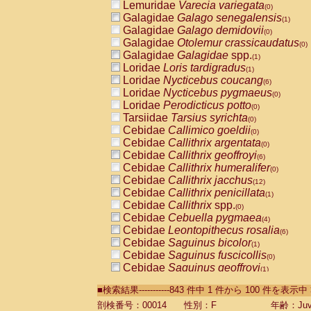
Lemuridae
Varecia variegata
(0)
Galagidae
Galago senegalensis
(1)
Galagidae
Galago demidovii
(0)
Galagidae
Otolemur crassicaudatus
(0)
Galagidae
Galagidae
spp.
(1)
Loridae
Loris tardigradus
(1)
Loridae
Nycticebus coucang
(6)
Loridae
Nycticebus pygmaeus
(0)
Loridae
Perodicticus potto
(0)
Tarsiidae
Tarsius syrichta
(0)
Cebidae
Callimico goeldii
(0)
Cebidae
Callithrix argentata
(0)
Cebidae
Callithrix geoffroyi
(6)
Cebidae
Callithrix humeralifer
(0)
Cebidae
Callithrix jacchus
(12)
Cebidae
Callithrix penicillata
(1)
Cebidae
Callithrix
spp.
(0)
Cebidae
Cebuella pygmaea
(4)
Cebidae
Leontopithecus rosalia
(6)
Cebidae
Saguinus bicolor
(1)
Cebidae
Saguinus fuscicollis
(0)
Cebidae
Saguinus geoffroyi
(1)
Cebidae
Saguinus imperator
(0)
■検索結果-----------843 件中 1 件から 100 件を表示中
Cebidae
Saguinus labiatus
(0)
Cebidae
Saguinus leucopus
剖検番号：00014
性別：F
年齢：Juve
(2)