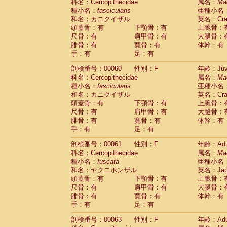
Scandentia
Tupaia glis
科名：Cercopithecidae
属名：
Ma
(1)
Scandentia
Tupaia gracilis
種小名：
fascicularis
亜種小名
(0)
Scandentia
Tupaia minor
和名：カニクイザル
英名：Crab
(0)
頭蓋骨：有
下顎骨：有
上腕骨：
尺骨：有
肩甲骨：有
大腿骨：
腓骨：有
寛骨：有
体幹：有
手：有
足：有
剖検番号：00060
性別：F
年齢：Juve
科名：Cercopithecidae
属名：
Ma
種小名：
fascicularis
亜種小名
和名：カニクイザル
英名：Crab
頭蓋骨：有
下顎骨：有
上腕骨：
尺骨：有
肩甲骨：有
大腿骨：
腓骨：有
寛骨：有
体幹：有
手：有
足：有
剖検番号：00061
性別：F
年齢：Adu
科名：Cercopithecidae
属名：
Ma
種小名：
fuscata
亜種小名
和名：ヤクニホンザル
英名：Japa
頭蓋骨：有
下顎骨：有
上腕骨：
尺骨：有
肩甲骨：有
大腿骨：
腓骨：有
寛骨：有
体幹：有
手：有
足：有
剖検番号：00063
性別：F
年齢：Adu