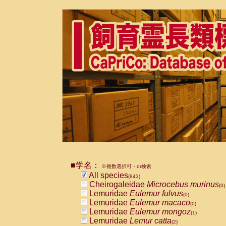
■学名：
※複数選択可・or検索
All species
(843)
Cheirogaleidae
Microcebus murinus
(0)
Lemuridae
Eulemur fulvus
(0)
Lemuridae
Eulemur macaco
(0)
Lemuridae
Eulemur mongoz
(1)
Lemuridae
Lemur catta
(2)