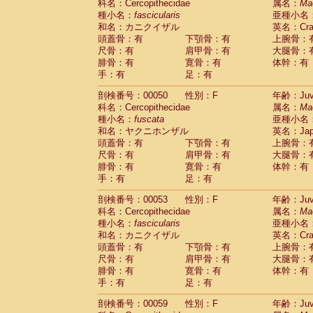
科名：Cercopithecidae
属名：
Ma
Cercopithecidae
Trachypithecus franc
種小名：
fascicularis
亜種小名
Cercopithecidae
Trachypithecus obsc
和名：カニクイザル
英名：Crab
Cercopithecidae
Trachypithecus pilea
頭蓋骨：有
下顎骨：有
上腕骨：
Cercopithecidae
Colobinae
spp.
尺骨：有
肩甲骨：有
大腿骨：
(0)
Cercopithecidae
Presbytesinae
spp.
腓骨：有
寛骨：有
体幹：有
(0)
手：有
Cercopithecidae
足：有
Cercopithecidae
spp
Hylobatidae
Hoolock hoolock
(1)
剖検番号：00050
性別：F
年齢：Juve
Hylobatidae
Hylobates agilis
(0)
科名：Cercopithecidae
属名：
Ma
Hylobatidae
Hylobates klossii
(0)
種小名：
fuscata
亜種小名
Hylobatidae
Hylobates lar
(9)
和名：ヤクニホンザル
英名：Japa
Hylobatidae
Hylobates moloch
(2)
頭蓋骨：有
下顎骨：有
上腕骨：
Hylobatidae
Hylobates muelleri
(0)
尺骨：有
肩甲骨：有
大腿骨：
Hylobatidae
Hylobates pileatus
(3)
腓骨：有
寛骨：有
体幹：有
Hylobatidae
Hylobates
spp.
手：有
足：有
(3)
Hylobatidae
Hylobates
hybrid
(0)
剖検番号：00053
性別：F
年齢：Juve
Hylobatidae
Nomascus concolor
(0)
科名：Cercopithecidae
属名：
Ma
Hylobatidae
Symphalangus syndactyl
種小名：
fascicularis
亜種小名
Hominidae
Pongo pygmaeus
(0)
和名：カニクイザル
英名：Crab
Hominidae
Pan troglodytes
(0)
頭蓋骨：有
下顎骨：有
上腕骨：
Hominidae
Gorilla gorilla beringei
(0)
尺骨：有
肩甲骨：有
大腿骨：
Hominidae
Gorilla gorilla gorilla
(0)
腓骨：有
寛骨：有
体幹：有
Primates misc.
(0)
手：有
足：有
Scandentia
Dendrogale melanura
(0)
Scandentia
Ptilocercus lowii
剖検番号：00059
性別：F
年齢：Juve
(0)