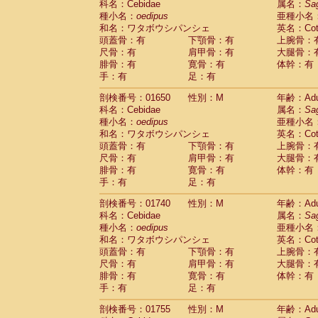
科名：Cebidae
属名：
Sa
Cercopithecidae
Cercopithecus lhoest
種小名：
oedipus
亜種小名
Cercopithecidae
Cercopithecus mitis
(0
和名：ワタボウシパンシェ
英名：Cotto
Cercopithecidae
Cercopithecus mitis 
頭蓋骨：有
下顎骨：有
上腕骨：
Cercopithecidae
Cercopithecus mitis 
尺骨：有
肩甲骨：有
大腿骨：
Cercopithecidae
Cercopithecus mona
腓骨：有
寛骨：有
体幹：有
Cercopithecidae
Cercopithecus negle
手：有
足：有
Cercopithecidae
Cercopithecus nigrovi
剖検番号：01650
性別：M
年齢：Adu
Cercopithecidae
Cercopithecus petauri
科名：Cebidae
属名：
Sa
Cercopithecidae
Cercopithecus
spp.
(0)
種小名：
oedipus
亜種小名
Cercopithecidae
Chlorocebus aethiop
和名：ワタボウシパンシェ
英名：Cotto
Cercopithecidae
Chlorocebus pygeryt
頭蓋骨：有
下顎骨：有
上腕骨：
Cercopithecidae
Erythrocebus patas
(1
尺骨：有
肩甲骨：有
大腿骨：
Cercopithecidae
Miopithecus talapoin
腓骨：有
寛骨：有
体幹：有
Cercopithecidae
Cercopithecinae
spp
手：有
足：有
Cercopithecidae
Colobus angolensis
(0
Cercopithecidae
Colobus guereza
剖検番号：01740
性別：M
年齢：Adu
(0)
Cercopithecidae
Colobus polykomos
科名：Cebidae
属名：
Sa
(0
種小名：
Cercopithecidae
oedipus
Piliocolobus badius
亜種小名
(0
和名：ワタボウシパンシェ
英名：Cotto
Cercopithecidae
Kasi senex vetulus
(0)
頭蓋骨：有
下顎骨：有
上腕骨：
Cercopithecidae
Kasi senex
(0)
尺骨：有
肩甲骨：有
大腿骨：
Cercopithecidae
Nasalis larvatus
(0)
腓骨：有
寛骨：有
体幹：有
Cercopithecidae
Presbytes melaloph
手：有
足：有
Cercopithecidae
Pygathrix nemaeus
(0)
Cercopithecidae
Semnopithecus entel
剖検番号：01755
性別：M
年齢：Adu
Cercopithecidae
Trachypithecus crista