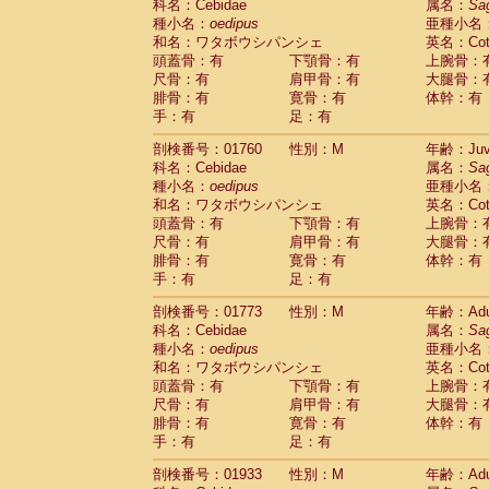
科名：Cebidae
属名：
Sa
Cercopithecidae
Trachypithecus franc
種小名：
oedipus
亜種小名
Cercopithecidae
Trachypithecus obsc
和名：ワタボウシパンシェ
英名：Cotto
Cercopithecidae
Trachypithecus pilea
頭蓋骨：有
下顎骨：有
上腕骨：
Cercopithecidae
Colobinae
spp.
尺骨：有
肩甲骨：有
大腿骨：
(0)
Cercopithecidae
Presbytesinae
spp.
腓骨：有
寛骨：有
体幹：有
(0)
手：有
Cercopithecidae
足：有
Cercopithecidae
spp
Hylobatidae
Hoolock hoolock
(0)
剖検番号：01760
性別：M
年齢：Juve
Hylobatidae
Hylobates agilis
(1)
科名：Cebidae
属名：
Sa
Hylobatidae
Hylobates klossii
(0)
種小名：
oedipus
亜種小名
Hylobatidae
Hylobates lar
(11)
和名：ワタボウシパンシェ
英名：Cotto
Hylobatidae
Hylobates moloch
(0)
頭蓋骨：有
下顎骨：有
上腕骨：
Hylobatidae
Hylobates muelleri
(0)
尺骨：有
肩甲骨：有
大腿骨：
Hylobatidae
Hylobates pileatus
(2)
腓骨：有
寛骨：有
体幹：有
Hylobatidae
Hylobates
spp.
手：有
足：有
(0)
Hylobatidae
Hylobates
hybrid
(0)
剖検番号：01773
性別：M
年齢：Adu
Hylobatidae
Nomascus concolor
(0)
科名：Cebidae
属名：
Sa
Hylobatidae
Symphalangus syndactyl
種小名：
oedipus
亜種小名
Hominidae
Pongo pygmaeus
(0)
和名：ワタボウシパンシェ
英名：Cotto
Hominidae
Pan troglodytes
(1)
頭蓋骨：有
下顎骨：有
上腕骨：
Hominidae
Gorilla gorilla beringei
(0)
尺骨：有
肩甲骨：有
大腿骨：
Hominidae
Gorilla gorilla gorilla
(0)
腓骨：有
寛骨：有
体幹：有
Primates misc.
(0)
手：有
足：有
Scandentia
Dendrogale melanura
(0)
Scandentia
Ptilocercus lowii
剖検番号：01933
性別：M
年齢：Adu
(0)