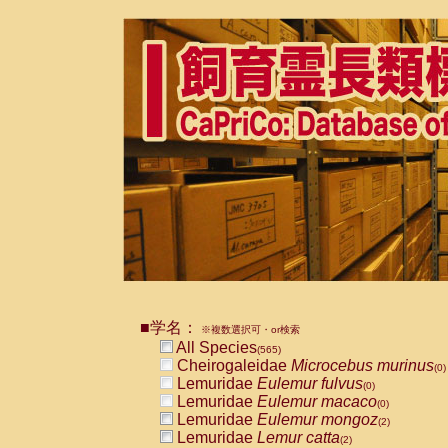
■学名：
※複数選択可・or検索
All Species
(565)
Cheirogaleidae
Microcebus murinus
(0)
Lemuridae
Eulemur fulvus
(0)
Lemuridae
Eulemur macaco
(0)
Lemuridae
Eulemur mongoz
(2)
Lemuridae
Lemur catta
(2)