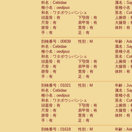
科名：Cebidae
Cebidae
Saguinus midas
属名：
Sa
(0)
種小名：
oedipus
亜種小名
Cebidae
Saguinus mystax
(1)
和名：ワタボウシパンシェ
英名：Cotto
Cebidae
Saguinus nigricollis
(12)
頭蓋骨：有
下顎骨：有
上腕骨：
Cebidae
Saguinus oedipus
(19)
尺骨：有
肩甲骨：有
大腿骨：
Cebidae
Saguinus weddelli
(0)
腓骨：有
寛骨：有
体幹：有
Cebidae
Saguinus
spp.
(0)
手：有
足：有
Cebidae
Aotus trivirgatus
(3)
Cebidae
Cebus albifrons
(1)
剖検番号：00839
性別：M
年齢：Adu
Cebidae
Cebus apella
科名：Cebidae
(6)
属名：
Sa
Cebidae
Cebus capucinus
種小名：
oedipus
亜種小名
(0)
Cebidae
Cebus nigrivittatus
和名：ワタボウシパンシェ
英名：Cotto
(1)
Cebidae
Cebus
spp.
頭蓋骨：有
下顎骨：有
上腕骨：
(0)
Cebidae
Saimiri boliviensis
尺骨：有
肩甲骨：有
大腿骨：
(0)
腓骨：有
Cebidae
Saimiri sciureus
寛骨：有
体幹：有
(7)
手：有
足：有
Atelidae
Alouatta caraya
(0)
Atelidae
Alouatta fusca
(1)
剖検番号：01021
性別：M
年齢：Juve
Atelidae
Alouatta seniculus
(1)
科名：Cebidae
属名：
Sa
Atelidae
Alouatta
spp.
(0)
種小名：
oedipus
亜種小名
Atelidae
Ateles belzebuth
(0)
和名：ワタボウシパンシェ
英名：Cotto
Atelidae
Ateles geoffroyi
(3)
頭蓋骨：有
下顎骨：有
上腕骨：
Atelidae
Ateles paniscus
(3)
尺骨：有
肩甲骨：有
大腿骨：
Atelidae
Ateles
spp.
腓骨：有
寛骨：有
(0)
体幹：有
Atelidae
Lagothrix lagothricha
手：有
足：有
(5)
Atelidae
Lagothrix lagothricha cana
(0)
剖検番号：01618
性別：M
年齢：Adu
Pitheciidae
Cacajao calvus rubicundu