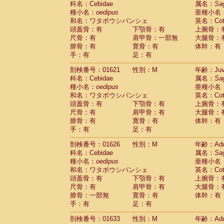
科名：Cebidae
属名：
Sa
Pitheciidae
Callicebus cupreus
(0)
種小名：
oedipus
亜種小名
Pitheciidae
Callicebus donacophilus
(0
和名：ワタボウシパンシェ
英名：Cotto
Pitheciidae
Callicebus moloch
(0)
頭蓋骨：有
下顎骨：有
上腕骨：
Pitheciidae
Callicebus torquatus
(0)
尺骨：有
肩甲骨：一部無
大腿骨：
Pitheciidae
Callicebus
spp.
(0)
腓骨：有
寛骨：有
体幹：有
Pitheciidae
Chiropotes satanas
(1)
手：有
足：有
Pitheciidae
Pithecia monachus
(3)
Pitheciidae
Pithecia pithecia
剖検番号：01621
性別：M
年齢：Juve
(0)
Cercopithecidae
Cercocebus agilis
科名：Cebidae
属名：
Sa
(0)
Cercopithecidae
Cercocebus galeritus
種小名：
oedipus
亜種小名
和名：ワタボウシパンシェ
Cercopithecidae
Cercocebus torquatu
英名：Cotto
頭蓋骨：有
下顎骨：有
上腕骨：
Cercopithecidae
Cercocebus torquatus
尺骨：有
肩甲骨：有
大腿骨：
Cercopithecidae
Cercocebus torquatu
腓骨：有
寛骨：有
体幹：有
Cercopithecidae
Cercocebus
hybrid
(0)
手：有
足：有
Cercopithecidae
Cercocebus
spp.
(0)
Cercopithecidae
Lophocebus albigen
剖検番号：01626
性別：M
年齢：Adu
Cercopithecidae
Papio anubis
(0)
科名：Cebidae
属名：
Sa
Cercopithecidae
Papio cynocephalus
(
種小名：
oedipus
亜種小名
Cercopithecidae
Papio hamadryas
和名：ワタボウシパンシェ
英名：Cotto
(1)
Cercopithecidae
Papio papio
頭蓋骨：有
下顎骨：有
上腕骨：
(0)
Cercopithecidae
Papio
spp.
尺骨：有
肩甲骨：有
大腿骨：
(0)
Cercopithecidae
Mandrillus leucopha
腓骨：一部無
寛骨：有
体幹：有
Cercopithecidae
Mandrillus sphinx
手：有
足：有
(0)
Cercopithecidae
Theropithecus gelad
剖検番号：01633
性別：M
年齢：Adu
Cercopithecidae
Macaca arctoides
(1)