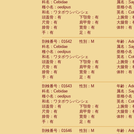
科名：Cebidae
属名：
Sa
Cercopithecidae
Macaca assamensis
(
種小名：
oedipus
亜種小名
Cercopithecidae
Macaca brunnescen
和名：ワタボウシパンシェ
英名：Cotto
Cercopithecidae
Macaca cyclopis
(6)
頭蓋骨：有
下顎骨：有
上腕骨：
Cercopithecidae
Macaca fascicularis
(1
尺骨：有
肩甲骨：有
大腿骨：
Cercopithecidae
Macaca fuscaca fusc
腓骨：有
寛骨：有
体幹：有
Cercopithecidae
Macaca fuscata yaku
手：有
足：有
Cercopithecidae
Macaca fuscata
hybr
剖検番号：01642
Cercopithecidae
性別：M
Macaca maura
年齢：Adu
(1)
科名：Cebidae
属名：
Sa
Cercopithecidae
Macaca mulatta
(47)
種小名：
oedipus
亜種小名
Cercopithecidae
Macaca nemestrina
(3
和名：ワタボウシパンシェ
英名：Cotto
Cercopithecidae
Macaca nigra
(1)
頭蓋骨：有
下顎骨：有
上腕骨：
Cercopithecidae
Macaca radiata
(8)
尺骨：有
肩甲骨：有
大腿骨：
Cercopithecidae
Macaca silenus
(1)
腓骨：有
寛骨：有
体幹：有
Cercopithecidae
Macaca sinica
(0)
手：有
足：有
Cercopithecidae
Macaca sylvanus
(2)
Cercopithecidae
Macaca thibetana
剖検番号：01643
性別：M
年齢：Adu
(0)
Cercopithecidae
Macaca tonkeana
科名：Cebidae
属名：
Sa
(0)
Cercopithecidae
Macaca
hybrid
種小名：
oedipus
亜種小名
(1)
Cercopithecidae
Macaca
spp.
和名：ワタボウシパンシェ
英名：Cotto
(0)
Cercopithecidae
Allenopithecus nigrov
頭蓋骨：有
下顎骨：有
上腕骨：
尺骨：有
Cercopithecidae
肩甲骨：有
Cercopithecus ascan
大腿骨：
腓骨：有
寛骨：有
体幹：有
Cercopithecidae
Cercopithecus ascan
手：有
足：有
Cercopithecidae
Cercopithecus ceph
Cercopithecidae
Cercopithecus diana
剖検番号：01646
性別：M
年齢：Adu
Cercopithecidae
Cercopithecus hamly