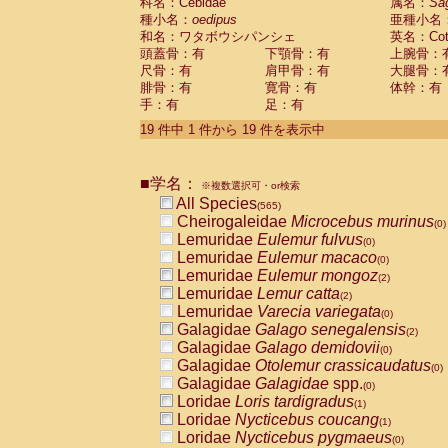
科名：Cebidae
属名：
Sa
種小名：
oedipus
亜種小名
和名：ワタボウシパンシェ
英名：Cotto
頭蓋骨：有
下顎骨：有
上腕骨：
尺骨：有
肩甲骨：有
大腿骨：
腓骨：有
寛骨：有
体幹：有
手：有
足：有
19 件中 1 件から 19 件を表示中
■学名：
※複数選択可・or検索
All Species
(565)
Cheirogaleidae
Microcebus murinus
(0)
Lemuridae
Eulemur fulvus
(0)
Lemuridae
Eulemur macaco
(0)
Lemuridae
Eulemur mongoz
(2)
Lemuridae
Lemur catta
(2)
Lemuridae
Varecia variegata
(0)
Galagidae
Galago senegalensis
(2)
Galagidae
Galago demidovii
(0)
Galagidae
Otolemur crassicaudatus
(0)
Galagidae
Galagidae
spp.
(0)
Loridae
Loris tardigradus
(1)
Loridae
Nycticebus coucang
(1)
Loridae
Nycticebus pygmaeus
(0)