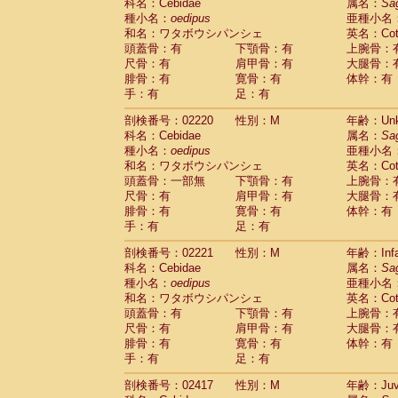
Scandentia
Tupaia glis
科名：Cebidae
属名：
Sa
(0)
Scandentia
Tupaia gracilis
種小名：
oedipus
亜種小名
(0)
Scandentia
Tupaia minor
和名：ワタボウシパンシェ
英名：Cotto
(0)
頭蓋骨：有
下顎骨：有
上腕骨：
尺骨：有
肩甲骨：有
大腿骨：
腓骨：有
寛骨：有
体幹：有
手：有
足：有
剖検番号：02220
性別：M
年齢：Unk
科名：Cebidae
属名：
Sa
種小名：
oedipus
亜種小名
和名：ワタボウシパンシェ
英名：Cotto
頭蓋骨：一部無
下顎骨：有
上腕骨：
尺骨：有
肩甲骨：有
大腿骨：
腓骨：有
寛骨：有
体幹：有
手：有
足：有
剖検番号：02221
性別：M
年齢：Infa
科名：Cebidae
属名：
Sa
種小名：
oedipus
亜種小名
和名：ワタボウシパンシェ
英名：Cotto
頭蓋骨：有
下顎骨：有
上腕骨：
尺骨：有
肩甲骨：有
大腿骨：
腓骨：有
寛骨：有
体幹：有
手：有
足：有
剖検番号：02417
性別：M
年齢：Juve