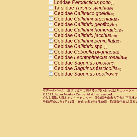
Loridae
Perodicticus potto
(0)
Tarsiidae
Tarsius syrichta
(0)
Cebidae
Callimico goeldii
(0)
Cebidae
Callithrix argentata
(3)
Cebidae
Callithrix geoffroyi
(7)
Cebidae
Callithrix humeralifer
(0)
Cebidae
Callithrix jacchus
(19)
Cebidae
Callithrix penicillata
(2)
Cebidae
Callithrix
spp.
(0)
Cebidae
Cebuella pygmaea
(2)
Cebidae
Leontopithecus rosalia
(3)
Cebidae
Saguinus bicolor
(0)
Cebidae
Saguinus fuscicollis
(0)
Cebidae
Saguinus geoffroyi
(1)
Cebidae
Saguinus imperator
(0)
Cebidae
Saguinus labiatus
(0)
Cebidae
Saguinus leucopus
本データベース、並びに標本に関するお問い合わせはキュレーター・新宅勇太までお願い
(4)
© 2013 Japan Monkey Centre. All rights reserved.
Cebidae
Saguinus midas
(0)
公益財団法人日本モンキーセンター 愛知県犬山市大字犬山字官林26番
Cebidae
Saguinus mystax
登録:平成19年5月31日 有効:令和4年5月30日 取扱責任者:綿貫宏
(1)
Cebidae
Saguinus nigricollis
(12)
Cebidae
Saguinus oedipus
(19)
Cebidae
Saguinus weddelli
(0)
Cebidae
Saguinus
spp.
(0)
Cebidae
Aotus trivirgatus
(3)
Cebidae
Cebus albifrons
(1)