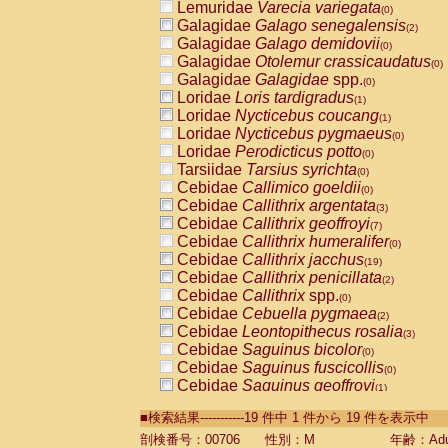
Lemuridae
Varecia variegata
(0)
Galagidae
Galago senegalensis
(2)
Galagidae
Galago demidovii
(0)
Galagidae
Otolemur crassicaudatus
(0)
Galagidae
Galagidae
spp.
(0)
Loridae
Loris tardigradus
(1)
Loridae
Nycticebus coucang
(1)
Loridae
Nycticebus pygmaeus
(0)
Loridae
Perodicticus potto
(0)
Tarsiidae
Tarsius syrichta
(0)
Cebidae
Callimico goeldii
(0)
Cebidae
Callithrix argentata
(3)
Cebidae
Callithrix geoffroyi
(7)
Cebidae
Callithrix humeralifer
(0)
Cebidae
Callithrix jacchus
(19)
Cebidae
Callithrix penicillata
(2)
Cebidae
Callithrix
spp.
(0)
Cebidae
Cebuella pygmaea
(2)
Cebidae
Leontopithecus rosalia
(3)
Cebidae
Saguinus bicolor
(0)
Cebidae
Saguinus fuscicollis
(0)
Cebidae
Saguinus geoffroyi
(1)
Cebidae
Saguinus imperator
(0)
■検索結果-----------19 件中 1 件から 19 件を表示中
Cebidae
Saguinus labiatus
(0)
Cebidae
Saguinus leucopus
剖検番号：00706
性別：M
年齢：Adu
(4)