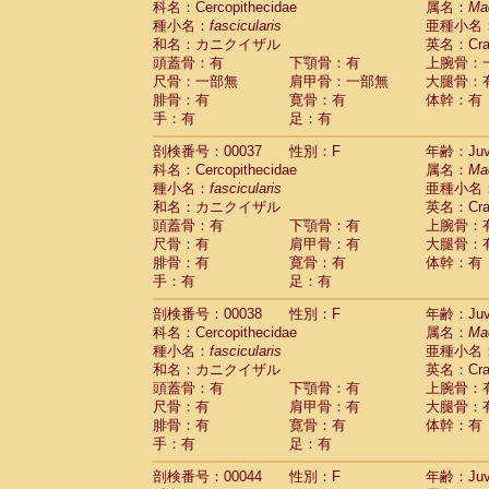
科名：Cercopithecidae
属名：
Ma
Cercopithecidae
Macaca assamensis
(
種小名：
fascicularis
亜種小名
Cercopithecidae
Macaca brunnescen
和名：カニクイザル
英名：Crab
Cercopithecidae
Macaca cyclopis
(17)
頭蓋骨：有
下顎骨：有
上腕骨：
Cercopithecidae
Macaca fascicularis
(3
尺骨：一部無
肩甲骨：一部無
大腿骨：
Cercopithecidae
Macaca fuscaca fusc
腓骨：有
寛骨：有
体幹：有
Cercopithecidae
Macaca fuscata yaku
手：有
足：有
Cercopithecidae
Macaca fuscata
hybr
剖検番号：00037
Cercopithecidae
性別：F
Macaca maura
年齢：Juve
(3)
科名：Cercopithecidae
属名：
Ma
Cercopithecidae
Macaca mulatta
(55)
種小名：
fascicularis
亜種小名
Cercopithecidae
Macaca nemestrina
(3
和名：カニクイザル
英名：Crab
Cercopithecidae
Macaca nigra
(0)
頭蓋骨：有
下顎骨：有
上腕骨：
Cercopithecidae
Macaca radiata
(27)
尺骨：有
肩甲骨：有
大腿骨：
Cercopithecidae
Macaca silenus
(0)
腓骨：有
寛骨：有
体幹：有
Cercopithecidae
Macaca sinica
(1)
手：有
足：有
Cercopithecidae
Macaca sylvanus
(0)
Cercopithecidae
Macaca thibetana
剖検番号：00038
性別：F
年齢：Juve
(0)
Cercopithecidae
Macaca tonkeana
科名：Cercopithecidae
属名：
Ma
(0)
Cercopithecidae
Macaca
hybrid
種小名：
fascicularis
亜種小名
(1)
Cercopithecidae
Macaca
spp.
和名：カニクイザル
英名：Crab
(0)
Cercopithecidae
Allenopithecus nigrov
頭蓋骨：有
下顎骨：有
上腕骨：
尺骨：有
Cercopithecidae
肩甲骨：有
Cercopithecus ascan
大腿骨：
腓骨：有
寛骨：有
体幹：有
Cercopithecidae
Cercopithecus ascan
手：有
足：有
Cercopithecidae
Cercopithecus ceph
Cercopithecidae
Cercopithecus diana
剖検番号：00044
性別：F
年齢：Juve
Cercopithecidae
Cercopithecus hamly