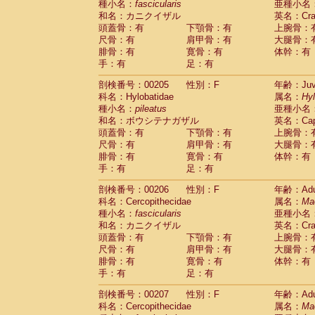
種小名：
fascicularis
亜種小名
和名：カニクイザル
英名：Crab
頭蓋骨：有
下顎骨：有
上腕骨：
尺骨：有
肩甲骨：有
大腿骨：
腓骨：有
寛骨：有
体幹：有
手：有
足：有
剖検番号：00205
性別：F
年齢：Juve
科名：Hylobatidae
属名：
Hy
種小名：
pileatus
亜種小名
和名：ボウシテナガザル
英名：Capp
頭蓋骨：有
下顎骨：有
上腕骨：
尺骨：有
肩甲骨：有
大腿骨：
腓骨：有
寛骨：有
体幹：有
手：有
足：有
剖検番号：00206
性別：F
年齢：Adu
科名：Cercopithecidae
属名：
Ma
種小名：
fascicularis
亜種小名
和名：カニクイザル
英名：Crab
頭蓋骨：有
下顎骨：有
上腕骨：
尺骨：有
肩甲骨：有
大腿骨：
腓骨：有
寛骨：有
体幹：有
手：有
足：有
剖検番号：00207
性別：F
年齢：Adu
科名：Cercopithecidae
属名：
Ma