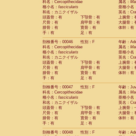
科名：Cercopithecidae
属名：
Ma
Cercopithecidae
Cercopithecus lhoest
種小名：
fascicularis
亜種小名
Cercopithecidae
Cercopithecus mitis
(1
和名：カニクイザル
英名：Crab
Cercopithecidae
Cercopithecus mitis 
頭蓋骨：有
下顎骨：有
上腕骨：
Cercopithecidae
Cercopithecus mitis 
尺骨：有
肩甲骨：有
大腿骨：
Cercopithecidae
Cercopithecus mona
腓骨：有
寛骨：有
体幹：有
Cercopithecidae
Cercopithecus negle
手：有
足：有
Cercopithecidae
Cercopithecus nigrovi
剖検番号：00046
性別：F
年齢：Adu
Cercopithecidae
Cercopithecus petauri
科名：Cercopithecidae
属名：
Ma
Cercopithecidae
Cercopithecus
spp.
(0)
種小名：
fascicularis
亜種小名
Cercopithecidae
Chlorocebus aethiop
和名：カニクイザル
英名：Crab
Cercopithecidae
Chlorocebus pygeryt
頭蓋骨：有
下顎骨：有
上腕骨：
Cercopithecidae
Erythrocebus patas
(3
尺骨：有
肩甲骨：有
大腿骨：
Cercopithecidae
Miopithecus talapoin
腓骨：有
寛骨：有
体幹：有
Cercopithecidae
Cercopithecinae
spp
手：有
足：有
Cercopithecidae
Colobus angolensis
(0
Cercopithecidae
Colobus guereza
剖検番号：00047
性別：F
年齢：Juve
(0)
Cercopithecidae
Colobus polykomos
科名：Cercopithecidae
属名：
Ma
(0
種小名：
Cercopithecidae
fascicularis
Piliocolobus badius
亜種小名
(0
和名：カニクイザル
英名：Crab
Cercopithecidae
Kasi senex vetulus
(1)
頭蓋骨：有
下顎骨：有
上腕骨：
Cercopithecidae
Kasi senex
(1)
尺骨：有
肩甲骨：有
大腿骨：
Cercopithecidae
Nasalis larvatus
(0)
腓骨：有
寛骨：有
体幹：有
Cercopithecidae
Presbytes melaloph
手：有
足：有
Cercopithecidae
Pygathrix nemaeus
(0)
Cercopithecidae
Semnopithecus entel
剖検番号：00048
性別：F
年齢：Adu
Cercopithecidae
Trachypithecus crista