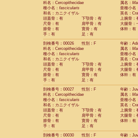
科名：Cercopithecidae
Cebidae
Saguinus midas
属名：
Ma
(0)
種小名：
fascicularis
亜種小名
Cebidae
Saguinus mystax
(2)
和名：カニクイザル
英名：Crab
Cebidae
Saguinus nigricollis
(22)
頭蓋骨：有
下顎骨：有
上腕骨：
Cebidae
Saguinus oedipus
(11)
尺骨：有
肩甲骨：有
大腿骨：
Cebidae
Saguinus weddelli
(0)
腓骨：有
寛骨：有
体幹：有
Cebidae
Saguinus
spp.
(0)
手：有
足：有
Cebidae
Aotus trivirgatus
(2)
Cebidae
Cebus albifrons
(2)
剖検番号：00026
性別：F
年齢：Adu
Cebidae
Cebus apella
科名：Cercopithecidae
(2)
属名：
Ma
Cebidae
Cebus capucinus
種小名：
fascicularis
亜種小名
(1)
Cebidae
Cebus nigrivittatus
和名：カニクイザル
英名：Crab
(0)
Cebidae
Cebus
spp.
頭蓋骨：有
下顎骨：有
上腕骨：
(0)
Cebidae
Saimiri boliviensis
尺骨：有
肩甲骨：有
大腿骨：
(0)
腓骨：有
Cebidae
Saimiri sciureus
寛骨：有
体幹：有
(14)
手：有
足：有
Atelidae
Alouatta caraya
(0)
Atelidae
Alouatta fusca
(0)
剖検番号：00027
性別：F
年齢：Juve
Atelidae
Alouatta seniculus
(0)
科名：Cercopithecidae
属名：
Ma
Atelidae
Alouatta
spp.
(1)
種小名：
fascicularis
亜種小名
Atelidae
Ateles belzebuth
(0)
和名：カニクイザル
英名：Crab
Atelidae
Ateles geoffroyi
(2)
頭蓋骨：有
下顎骨：有
上腕骨：
Atelidae
Ateles paniscus
(6)
尺骨：有
肩甲骨：有
大腿骨：
Atelidae
Ateles
spp.
腓骨：有
寛骨：有
(0)
体幹：有
Atelidae
Lagothrix lagothricha
手：有
足：有
(3)
Atelidae
Lagothrix lagothricha cana
(0)
剖検番号：00030
性別：F
年齢：Juve
Pitheciidae
Cacajao calvus rubicundu