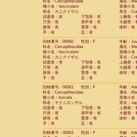
Scandentia
Tupaia glis
科名：Cercopithecidae
属名：
Ma
(1)
Scandentia
Tupaia gracilis
種小名：
fascicularis
亜種小名
(0)
Scandentia
Tupaia minor
和名：カニクイザル
英名：Crab
(0)
頭蓋骨：有
下顎骨：有
上腕骨：
尺骨：有
肩甲骨：有
大腿骨：
腓骨：有
寛骨：有
体幹：有
手：有
足：有
剖検番号：00060
性別：F
年齢：Juve
科名：Cercopithecidae
属名：
Ma
種小名：
fascicularis
亜種小名
和名：カニクイザル
英名：Crab
頭蓋骨：有
下顎骨：有
上腕骨：
尺骨：有
肩甲骨：有
大腿骨：
腓骨：有
寛骨：有
体幹：有
手：有
足：有
剖検番号：00061
性別：F
年齢：Adu
科名：Cercopithecidae
属名：
Ma
種小名：
fuscata
亜種小名
和名：ヤクニホンザル
英名：Japa
頭蓋骨：有
下顎骨：有
上腕骨：
尺骨：有
肩甲骨：有
大腿骨：
腓骨：有
寛骨：有
体幹：有
手：有
足：有
剖検番号：00063
性別：F
年齢：Adu