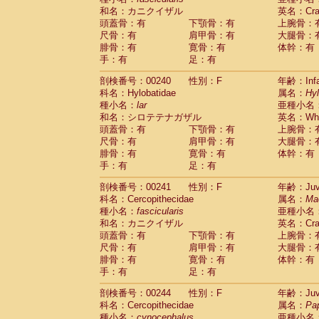
和名：カニクイザル
英名：Crab
頭蓋骨：有
下顎骨：有
上腕骨：
尺骨：有
肩甲骨：有
大腿骨：
腓骨：有
寛骨：有
体幹：有
手：有
足：有
剖検番号：00240
性別：F
年齢：Infa
科名：Hylobatidae
属名：
Hy
種小名：
lar
亜種小名
和名：シロテテナガザル
英名：Whit
頭蓋骨：有
下顎骨：有
上腕骨：
尺骨：有
肩甲骨：有
大腿骨：
腓骨：有
寛骨：有
体幹：有
手：有
足：有
剖検番号：00241
性別：F
年齢：Juve
科名：Cercopithecidae
属名：
Ma
種小名：
fascicularis
亜種小名
和名：カニクイザル
英名：Crab
頭蓋骨：有
下顎骨：有
上腕骨：
尺骨：有
肩甲骨：有
大腿骨：
腓骨：有
寛骨：有
体幹：有
手：有
足：有
剖検番号：00244
性別：F
年齢：Juve
科名：Cercopithecidae
属名：
Pa
種小名：
cynocephalus
亜種小名