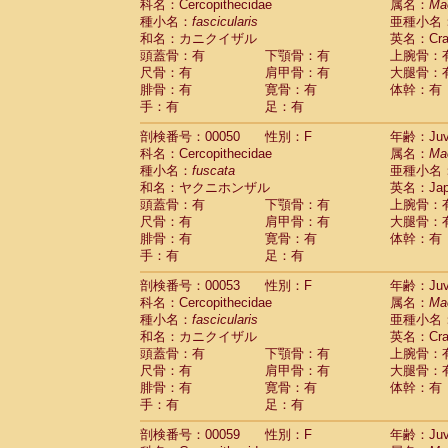
科名：Cercopithecidae
属名：
Ma
Cercopithecidae
Trachypithecus franc
種小名：
fascicularis
亜種小名
Cercopithecidae
Trachypithecus obsc
和名：カニクイザル
英名：Crab
Cercopithecidae
Trachypithecus pilea
頭蓋骨：有
下顎骨：有
上腕骨：
Cercopithecidae
Colobinae
spp.
尺骨：有
肩甲骨：有
大腿骨：
(0)
Cercopithecidae
Presbytesinae
spp.
腓骨：有
寛骨：有
体幹：有
(0)
手：有
Cercopithecidae
足：有
Cercopithecidae
spp
Hylobatidae
Hoolock hoolock
(1)
剖検番号：00050
性別：F
年齢：Juve
Hylobatidae
Hylobates agilis
(0)
科名：Cercopithecidae
属名：
Ma
Hylobatidae
Hylobates klossii
(0)
種小名：
fuscata
亜種小名
Hylobatidae
Hylobates lar
(9)
和名：ヤクニホンザル
英名：Japa
Hylobatidae
Hylobates moloch
(2)
頭蓋骨：有
下顎骨：有
上腕骨：
Hylobatidae
Hylobates muelleri
(0)
尺骨：有
肩甲骨：有
大腿骨：
Hylobatidae
Hylobates pileatus
(3)
腓骨：有
寛骨：有
体幹：有
Hylobatidae
Hylobates
spp.
手：有
足：有
(3)
Hylobatidae
Hylobates
hybrid
(0)
剖検番号：00053
性別：F
年齢：Juve
Hylobatidae
Nomascus concolor
(0)
科名：Cercopithecidae
属名：
Ma
Hylobatidae
Symphalangus syndactyl
種小名：
fascicularis
亜種小名
Hominidae
Pongo pygmaeus
(0)
和名：カニクイザル
英名：Crab
Hominidae
Pan troglodytes
(0)
頭蓋骨：有
下顎骨：有
上腕骨：
Hominidae
Gorilla gorilla beringei
(0)
尺骨：有
肩甲骨：有
大腿骨：
Hominidae
Gorilla gorilla gorilla
(0)
腓骨：有
寛骨：有
体幹：有
Primates misc.
(0)
手：有
足：有
Scandentia
Dendrogale melanura
(0)
Scandentia
Ptilocercus lowii
剖検番号：00059
性別：F
年齢：Juve
(0)