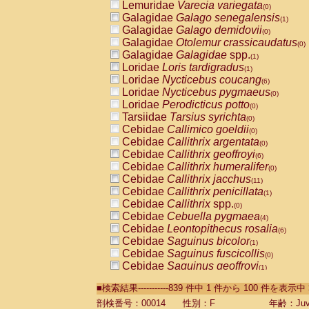
Lemuridae
Varecia variegata
(0)
Galagidae
Galago senegalensis
(1)
Galagidae
Galago demidovii
(0)
Galagidae
Otolemur crassicaudatus
(0)
Galagidae
Galagidae
spp.
(1)
Loridae
Loris tardigradus
(1)
Loridae
Nycticebus coucang
(6)
Loridae
Nycticebus pygmaeus
(0)
Loridae
Perodicticus potto
(0)
Tarsiidae
Tarsius syrichta
(0)
Cebidae
Callimico goeldii
(0)
Cebidae
Callithrix argentata
(0)
Cebidae
Callithrix geoffroyi
(6)
Cebidae
Callithrix humeralifer
(0)
Cebidae
Callithrix jacchus
(11)
Cebidae
Callithrix penicillata
(1)
Cebidae
Callithrix
spp.
(0)
Cebidae
Cebuella pygmaea
(4)
Cebidae
Leontopithecus rosalia
(6)
Cebidae
Saguinus bicolor
(1)
Cebidae
Saguinus fuscicollis
(0)
Cebidae
Saguinus geoffroyi
(1)
Cebidae
Saguinus imperator
(0)
■検索結果-----------839 件中 1 件から 100 件を表示中
Cebidae
Saguinus labiatus
(0)
Cebidae
Saguinus leucopus
剖検番号：00014
性別：F
年齢：Juve
(2)