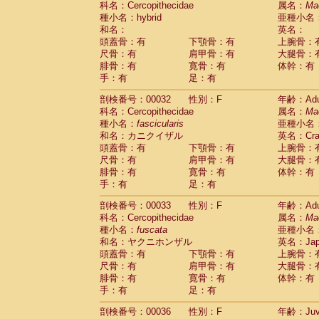
科名：Cercopithecidae
属名：
Ma
Pitheciidae
Callicebus cupreus
(2)
種小名：hybrid
亜種小名
Pitheciidae
Callicebus donacophilus
(0
和名：
英名：
Pitheciidae
Callicebus moloch
(0)
頭蓋骨：有
下顎骨：有
上腕骨：
Pitheciidae
Callicebus torquatus
(0)
尺骨：有
肩甲骨：有
大腿骨：
Pitheciidae
Callicebus
spp.
(0)
腓骨：有
寛骨：有
体幹：有
Pitheciidae
Chiropotes satanas
(1)
手：有
足：有
Pitheciidae
Pithecia monachus
(0)
Pitheciidae
Pithecia pithecia
剖検番号：00032
性別：F
年齢：Adu
(0)
Cercopithecidae
Cercocebus agilis
科名：Cercopithecidae
属名：
Ma
(0)
Cercopithecidae
Cercocebus galeritus
種小名：
fascicularis
亜種小名
和名：カニクイザル
Cercopithecidae
Cercocebus torquatu
英名：Crab
頭蓋骨：有
下顎骨：有
上腕骨：
Cercopithecidae
Cercocebus torquatus
尺骨：有
肩甲骨：有
大腿骨：
Cercopithecidae
Cercocebus torquatu
腓骨：有
寛骨：有
体幹：有
Cercopithecidae
Cercocebus
hybrid
(2)
手：有
足：有
Cercopithecidae
Cercocebus
spp.
(0)
Cercopithecidae
Lophocebus albigen
剖検番号：00033
性別：F
年齢：Adu
Cercopithecidae
Papio anubis
(0)
科名：Cercopithecidae
属名：
Ma
Cercopithecidae
Papio cynocephalus
(
種小名：
fuscata
亜種小名
Cercopithecidae
Papio hamadryas
和名：ヤクニホンザル
英名：Japa
(1)
Cercopithecidae
Papio papio
頭蓋骨：有
下顎骨：有
上腕骨：
(0)
Cercopithecidae
Papio
spp.
尺骨：有
肩甲骨：有
大腿骨：
(0)
Cercopithecidae
Mandrillus leucopha
腓骨：有
寛骨：有
体幹：有
Cercopithecidae
Mandrillus sphinx
手：有
足：有
(0)
Cercopithecidae
Theropithecus gelad
剖検番号：00036
性別：F
年齢：Juve
Cercopithecidae
Macaca arctoides
(3)