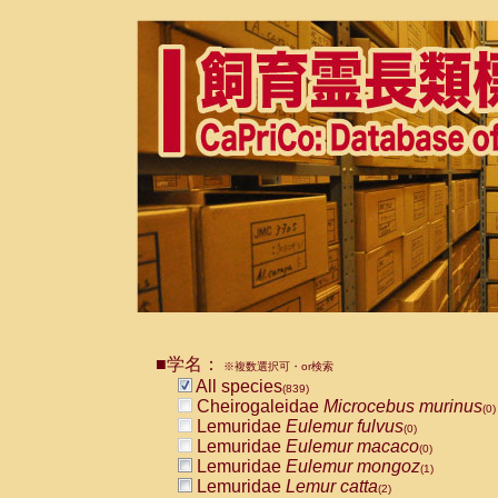
■学名：
※複数選択可・or検索
All species
(839)
Cheirogaleidae
Microcebus murinus
(0)
Lemuridae
Eulemur fulvus
(0)
Lemuridae
Eulemur macaco
(0)
Lemuridae
Eulemur mongoz
(1)
Lemuridae
Lemur catta
(2)