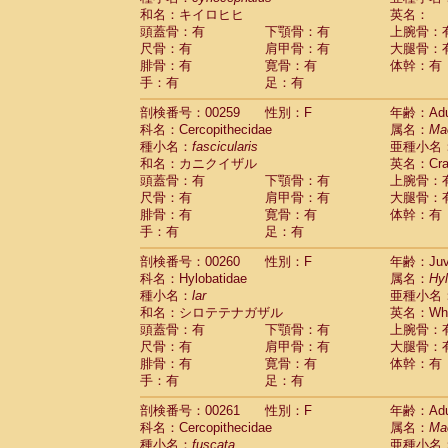
和名：キイロヒヒ
英名：
頭蓋骨：有
下顎骨：有
上腕骨：
尺骨：有
肩甲骨：有
大腿骨：
腓骨：有
寛骨：有
体幹：有
手：有
足：有
剖検番号：00259
性別：F
年齢：Adu
科名：Cercopithecidae
属名：
Ma
種小名：
fascicularis
亜種小名
和名：カニクイザル
英名：Crab
頭蓋骨：有
下顎骨：有
上腕骨：
尺骨：有
肩甲骨：有
大腿骨：
腓骨：有
寛骨：有
体幹：有
手：有
足：有
剖検番号：00260
性別：F
年齢：Juve
科名：Hylobatidae
属名：
Hy
種小名：
lar
亜種小名
和名：シロテテナガザル
英名：Whit
頭蓋骨：有
下顎骨：有
上腕骨：
尺骨：有
肩甲骨：有
大腿骨：
腓骨：有
寛骨：有
体幹：有
手：有
足：有
剖検番号：00261
性別：F
年齢：Adu
科名：Cercopithecidae
属名：
Ma
種小名：
fuscata
亜種小名