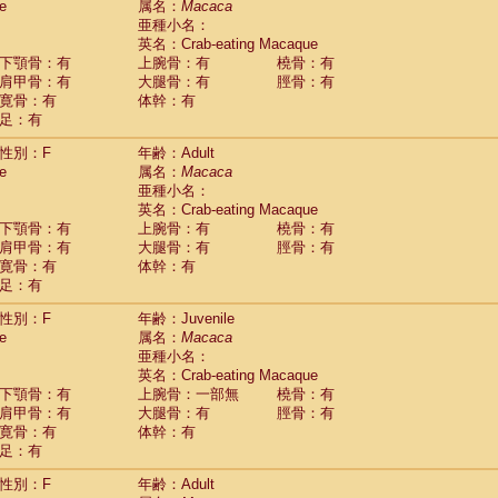
e
属名：
Macaca
idae
Cercopithecus lhoesti
(1)
亜種小名：
idae
Cercopithecus mitis
(1)
英名：Crab-eating Macaque
idae
Cercopithecus mitis doggetti
(1)
下顎骨：有
上腕骨：有
橈骨：有
idae
Cercopithecus mitis albogularis
肩甲骨：有
大腿骨：有
脛骨：有
(0)
idae
Cercopithecus mona
寛骨：有
体幹：有
(3)
idae
Cercopithecus neglectus
足：有
(1)
idae
Cercopithecus nigroviridis
(0)
性別：F
年齢：Adult
idae
Cercopithecus petaurista buettikoferi
(0)
e
属名：
Macaca
idae
Cercopithecus
spp.
(0)
亜種小名：
idae
Chlorocebus aethiops
(4)
英名：Crab-eating Macaque
idae
Chlorocebus pygerythrus cynosuros
(0)
下顎骨：有
上腕骨：有
橈骨：有
idae
Erythrocebus patas
(30)
肩甲骨：有
大腿骨：有
脛骨：有
idae
Miopithecus talapoin
(1)
寛骨：有
体幹：有
idae
Cercopithecinae
spp.
(0)
足：有
idae
Colobus angolensis
(0)
idae
Colobus guereza
性別：F
年齢：Juvenile
(0)
idae
Colobus polykomos
e
属名：
Macaca
(0)
idae
Piliocolobus badius
亜種小名：
(0)
英名：Crab-eating Macaque
idae
Kasi senex vetulus
(1)
下顎骨：有
上腕骨：一部無
橈骨：有
idae
Kasi senex
(1)
肩甲骨：有
大腿骨：有
脛骨：有
idae
Nasalis larvatus
(0)
寛骨：有
体幹：有
idae
Presbytes melalophos
(0)
足：有
idae
Pygathrix nemaeus
(0)
idae
Semnopithecus entellus
(15)
性別：F
年齢：Adult
idae
Trachypithecus cristatus