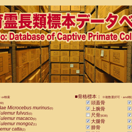
■骨格標本：
or検索
※複数選択可・and検
頭蓋骨
39)
dae
Microcebus murinus
上腕骨
(0)
ulemur fulvus
(0)
尺骨
(838)
ulemur macaco
(0)
大腿骨
ulemur mongoz
(1)
腓骨
emur catta
(2)