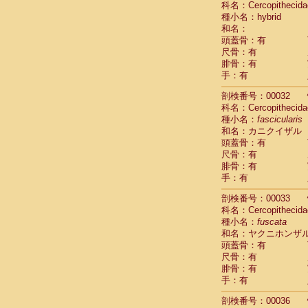
科名：Cercopithecida
Pitheciidae
種小名：hybrid
Pitheciidae
和名：
Pitheciidae
頭蓋骨：有
Pitheciidae
尺骨：有
Pitheciidae
腓骨：有
Pitheciidae
手：有
Pitheciidae
Pitheciidae
剖検番号：00032
Cercopithec
科名：Cercopithecida
Cercopithec
種小名：
fascicularis
和名：カニクイザル
Cercopithec
頭蓋骨：有
Cercopithec
尺骨：有
Cercopithec
腓骨：有
Cercopithec
手：有
Cercopithec
Cercopithec
剖検番号：00033
Cercopithec
科名：Cercopithecida
Cercopithec
種小名：
fuscata
Cercopithec
和名：ヤクニホンザ
Cercopithec
頭蓋骨：有
Cercopithec
尺骨：有
Cercopithec
腓骨：有
Cercopithec
手：有
Cercopithec
剖検番号：00036
Cercopithec