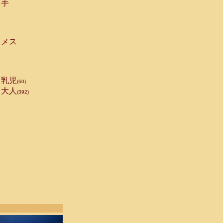
手
メス
乳児
(60)
大人
(392)