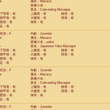
(0)
e
属名：
Macaca
idae
Trachypithecus francoisi
亜種小名：
(0)
idae
Trachypithecus obscurus
英名：Crab-eating Macaque
(4)
idae
Trachypithecus pileatus
下顎骨：有
上腕骨：有
橈骨：有
(0)
idae
Colobinae
spp.
肩甲骨：有
大腿骨：有
脛骨：有
(0)
idae
Presbytesinae
spp.
寛骨：有
体幹：有
(0)
idae
足：有
Cercopithecidae
spp.
(0)
e
Hoolock hoolock
(1)
性別：F
年齢：Juvenile
e
Hylobates agilis
(0)
e
属名：
Macaca
e
Hylobates klossii
(0)
亜種小名：
yakui
e
Hylobates lar
(9)
ル
英名：Japanese Yaku-Macaque
e
Hylobates moloch
(2)
下顎骨：有
上腕骨：有
橈骨：有
e
Hylobates muelleri
(0)
肩甲骨：有
大腿骨：有
脛骨：有
e
Hylobates pileatus
(3)
寛骨：有
体幹：有
e
Hylobates
spp.
足：有
(3)
e
Hylobates
hybrid
(0)
性別：F
年齢：Juvenile
e
Nomascus concolor
(0)
e
属名：
Macaca
e
Symphalangus syndactylus
(1)
亜種小名：
Pongo pygmaeus
(0)
英名：Crab-eating Macaque
Pan troglodytes
(0)
下顎骨：有
上腕骨：有
橈骨：有
orilla gorilla beringei
(0)
肩甲骨：有
大腿骨：有
脛骨：有
orilla gorilla gorilla
(0)
寛骨：有
体幹：有
c.
(0)
足：有
Dendrogale melanura
(0)
Ptilocercus lowii
性別：F
年齢：Juvenile
(0)