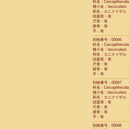
科名：Cercopithecida
Cercopithec
種小名：
fascicularis
Cercopithec
和名：カニクイザル
Cercopithec
頭蓋骨：有
Cercopithec
尺骨：有
Cercopithec
腓骨：有
Cercopithec
手：有
Cercopithec
剖検番号：00046
Cercopithec
科名：Cercopithecida
Cercopithec
種小名：
fascicularis
Cercopithec
和名：カニクイザル
Cercopithec
頭蓋骨：有
Cercopithec
尺骨：有
Cercopithec
腓骨：有
Cercopithec
手：有
Cercopithec
Cercopithec
剖検番号：00047
Cercopithec
科名：Cercopithecida
種小名：
Cercopithec
fascicularis
和名：カニクイザル
Cercopithec
頭蓋骨：有
Cercopithec
尺骨：有
Cercopithec
腓骨：有
Cercopithec
手：有
Cercopithec
Cercopithec
剖検番号：00048
Cercopithec