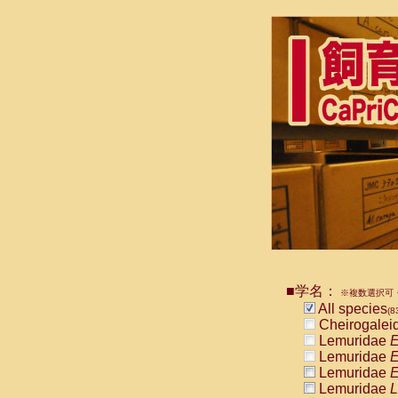
■学名：
※複数選択可・
All species
(8
Cheirogalei
Lemuridae
E
Lemuridae
E
Lemuridae
E
Lemuridae
L