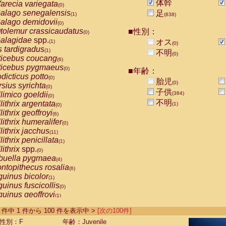
体幹
arecia variegata
(0)
alago senegalensis
足
(1)
(838)
alago demidovii
(0)
tolemur crassicaudatus
■性別：
(0)
alagidae
spp.
オス
(1)
(0)
s tardigradus
(1)
不明
(0)
ticebus coucang
(6)
ticebus pygmaeus
(0)
■年齢：
dicticus potto
(0)
胎児
(0)
rsius syrichta
(0)
子供
limico goeldii
(384)
(0)
不明
lithrix argentata
(1)
(0)
lithrix geoffroyi
(6)
lithrix humeralifer
(0)
lithrix jacchus
(11)
lithrix penicillata
(1)
lithrix
spp.
(0)
buella pygmaea
(4)
ntopithecus rosalia
(6)
uinus bicolor
(1)
uinus fuscicollis
(0)
uinus geoffroyi
(1)
uinus imperator
(0)
-839 件中 1 件から 100 件を表示中 >
[次の100件]
uinus labiatus
(0)
guinus leucopus
性別：F
年齢：Juvenile
(2)