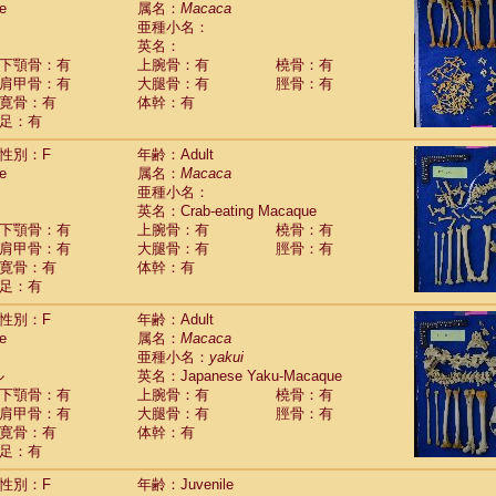
e
属名：
Macaca
Callicebus cupreus
(2)
亜種小名：
Callicebus donacophilus
(0)
英名：
Callicebus moloch
(0)
下顎骨：有
上腕骨：有
橈骨：有
Callicebus torquatus
(0)
肩甲骨：有
大腿骨：有
脛骨：有
Callicebus
spp.
(0)
寛骨：有
体幹：有
Chiropotes satanas
(1)
足：有
Pithecia monachus
(0)
Pithecia pithecia
性別：F
年齢：Adult
(0)
idae
Cercocebus agilis
e
属名：
Macaca
(0)
idae
Cercocebus galeritus chrysogaster
亜種小名：
(0)
idae
Cercocebus torquatus atys
英名：Crab-eating Macaque
(0)
下顎骨：有
上腕骨：有
橈骨：有
idae
Cercocebus torquatus lunulatus
(1)
肩甲骨：有
大腿骨：有
脛骨：有
idae
Cercocebus torquatus torquatus
(0)
寛骨：有
体幹：有
idae
Cercocebus
hybrid
(2)
足：有
idae
Cercocebus
spp.
(0)
idae
Lophocebus albigena
(0)
性別：F
年齢：Adult
idae
Papio anubis
(0)
e
属名：
Macaca
idae
Papio cynocephalus
(7)
亜種小名：
yakui
idae
Papio hamadryas
ル
英名：Japanese Yaku-Macaque
(1)
idae
Papio papio
下顎骨：有
上腕骨：有
橈骨：有
(0)
idae
Papio
spp.
肩甲骨：有
大腿骨：有
脛骨：有
(0)
idae
Mandrillus leucophaeus
寛骨：有
体幹：有
(0)
idae
Mandrillus sphinx
足：有
(0)
idae
Theropithecus gelada
(0)
性別：F
年齢：Juvenile
idae
Macaca arctoides
(3)