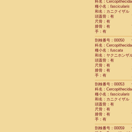
科名：Cercopithecida
Cercopithec
種小名：
fascicularis
Cercopithec
和名：カニクイザル
Cercopithec
頭蓋骨：有
Cercopithec
尺骨：有
Cercopithec
腓骨：有
手：有
Cercopithec
Hylobatida
剖検番号：00050
Hylobatida
科名：Cercopithecida
Hylobatida
種小名：
fuscata
Hylobatida
和名：ヤクニホンザ
Hylobatida
頭蓋骨：有
Hylobatida
尺骨：有
Hylobatida
腓骨：有
Hylobatida
手：有
Hylobatida
剖検番号：00053
Hylobatida
科名：Cercopithecida
Hylobatida
種小名：
fascicularis
Hominidae
和名：カニクイザル
Hominidae
頭蓋骨：有
Hominidae
G
尺骨：有
Hominidae
G
腓骨：有
Primates mis
手：有
Scandentia
Scandentia
剖検番号：00059