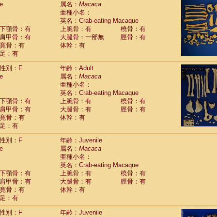
e
guinus midas
属名：
Macaca
(0)
亜種小名：
guinus mystax
(2)
英名：Crab-eating Macaque
uinus nigricollis
(22)
下顎骨：有
上腕骨：有
橈骨：有
guinus oedipus
(11)
肩甲骨：有
大腿骨：一部無
脛骨：有
uinus weddelli
(0)
寛骨：有
体幹：有
guinus
spp.
(0)
足：有
us trivirgatus
(2)
us albifrons
(2)
性別：F
年齢：Adult
us apella
e
(2)
属名：
Macaca
bus capucinus
亜種小名：
(1)
us nigrivittatus
英名：Crab-eating Macaque
(0)
bus
spp.
下顎骨：有
上腕骨：有
橈骨：有
(0)
miri boliviensis
肩甲骨：有
大腿骨：有
脛骨：有
(0)
miri sciureus
寛骨：有
体幹：有
(14)
足：有
uatta caraya
(0)
uatta fusca
(0)
性別：F
年齢：Juvenile
uatta seniculus
(0)
e
属名：
Macaca
uatta
spp.
(1)
亜種小名：
les belzebuth
(0)
英名：Crab-eating Macaque
les geoffroyi
(2)
下顎骨：有
上腕骨：有
橈骨：有
les paniscus
(6)
肩甲骨：有
大腿骨：有
脛骨：有
les
spp.
寛骨：有
(0)
体幹：有
othrix lagothricha
足：有
(3)
othrix lagothricha cana
(0)
性別：F
年齢：Juvenile
Cacajao calvus rubicundus
(0)