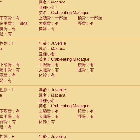
e
属名：
Macaca
idae
Macaca assamensis
(1)
亜種小名：
idae
Macaca brunnescens
(0)
英名：Crab-eating Macaque
idae
Macaca cyclopis
(17)
下顎骨：有
上腕骨：一部無
橈骨：一部無
idae
Macaca fascicularis
(310)
肩甲骨：一部無
大腿骨：有
脛骨：有
idae
Macaca fuscaca fuscata
(108)
寛骨：有
体幹：有
idae
Macaca fuscata yakui
(98)
足：有
idae
Macaca fuscata
hybrid
(1)
idae
性別：F
Macaca maura
年齢：Juvenile
(3)
e
属名：
Macaca
idae
Macaca mulatta
(55)
亜種小名：
idae
Macaca nemestrina
(3)
英名：Crab-eating Macaque
idae
Macaca nigra
(0)
下顎骨：有
上腕骨：有
橈骨：有
idae
Macaca radiata
(27)
肩甲骨：有
大腿骨：有
脛骨：有
idae
Macaca silenus
(0)
寛骨：有
体幹：有
idae
Macaca sinica
(1)
足：有
idae
Macaca sylvanus
(0)
idae
Macaca thibetana
性別：F
年齢：Juvenile
(0)
idae
Macaca tonkeana
e
属名：
Macaca
(0)
idae
Macaca
hybrid
亜種小名：
(1)
idae
Macaca
spp.
英名：Crab-eating Macaque
(0)
idae
Allenopithecus nigroviridis
下顎骨：有
上腕骨：有
橈骨：有
(0)
idae
肩甲骨：有
Cercopithecus ascanius
大腿骨：有
脛骨：有
(1)
寛骨：有
体幹：有
idae
Cercopithecus ascanius schmidti
(0)
足：有
idae
Cercopithecus cephus
(0)
idae
Cercopithecus diana
(0)
性別：F
年齢：Juvenile
idae
Cercopithecus hamlyni
(0)