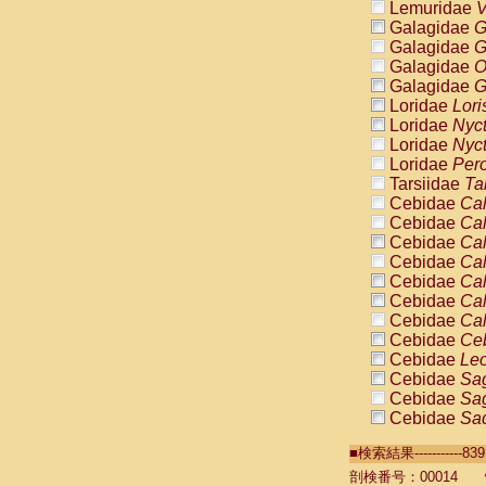
Lemuridae
V
Galagidae
G
Galagidae
G
Galagidae
O
Galagidae
G
Loridae
Lori
Loridae
Nyc
Loridae
Nyc
Loridae
Pero
Tarsiidae
Ta
Cebidae
Cal
Cebidae
Cal
Cebidae
Cal
Cebidae
Cal
Cebidae
Cal
Cebidae
Cal
Cebidae
Cal
Cebidae
Ce
Cebidae
Leo
Cebidae
Sag
Cebidae
Sag
Cebidae
Sag
Cebidae
Sag
■検索結果----------
Cebidae
Sag
Cebidae
Sa
剖検番号：00014