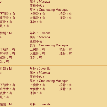
e
属名：
Macaca
idae
Macaca assamensis
(0)
亜種小名：
idae
Macaca brunnescens
(0)
英名：Crab-eating Macaque
idae
Macaca cyclopis
(6)
下顎骨：有
上腕骨：有
橈骨：有
idae
Macaca fascicularis
(135)
肩甲骨：有
大腿骨：有
脛骨：有
idae
Macaca fuscaca fuscata
(78)
寛骨：有
体幹：有
idae
Macaca fuscata yakui
(83)
足：有
idae
Macaca fuscata
hybrid
(0)
idae
性別：M
Macaca maura
年齢：Juvenile
(1)
e
属名：
Macaca
idae
Macaca mulatta
(45)
亜種小名：
idae
Macaca nemestrina
(3)
英名：Crab-eating Macaque
idae
Macaca nigra
(1)
下顎骨：有
上腕骨：有
橈骨：有
idae
Macaca radiata
(7)
肩甲骨：有
大腿骨：有
脛骨：有
idae
Macaca silenus
(0)
寛骨：有
体幹：有
idae
Macaca sinica
(0)
足：有
idae
Macaca sylvanus
(2)
idae
Macaca thibetana
性別：M
年齢：Juvenile
(0)
idae
Macaca tonkeana
e
属名：
Macaca
(0)
idae
Macaca
hybrid
亜種小名：
(1)
idae
Macaca
spp.
英名：Crab-eating Macaque
(0)
idae
Allenopithecus nigroviridis
下顎骨：有
上腕骨：有
橈骨：有
(0)
idae
肩甲骨：有
Cercopithecus ascanius
大腿骨：有
脛骨：有
(2)
寛骨：有
体幹：有
idae
Cercopithecus ascanius schmidti
(0)
足：有
idae
Cercopithecus cephus
(1)
idae
Cercopithecus diana
(0)
性別：M
年齢：Juvenile
idae
Cercopithecus hamlyni
(0)