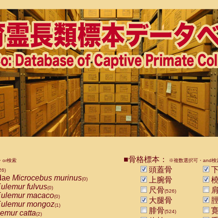
■骨格標本：
or検索
※複数選択可・and検
頭蓋骨
下
26)
dae
Microcebus murinus
上腕骨
橈
(0)
ulemur fulvus
(0)
尺骨
肩
(526)
ulemur macaco
(0)
大腿骨
脛
ulemur mongoz
(1)
腓骨
寛
emur catta
(524)
(2)