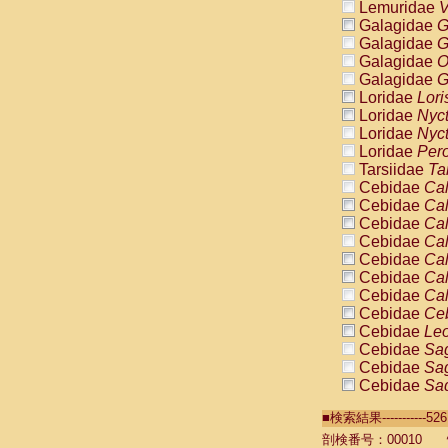
Lemuridae
V
Galagidae
G
Galagidae
G
Galagidae
O
Galagidae
G
Loridae
Lori
Loridae
Nyc
Loridae
Nyc
Loridae
Pero
Tarsiidae
Ta
Cebidae
Cal
Cebidae
Cal
Cebidae
Cal
Cebidae
Cal
Cebidae
Cal
Cebidae
Cal
Cebidae
Cal
Cebidae
Ce
Cebidae
Leo
Cebidae
Sag
Cebidae
Sag
Cebidae
Sag
Cebidae
Sag
■検索結果----------
Cebidae
Sag
Cebidae
Sa
剖検番号：00010