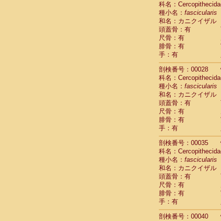
科名：Cercopithecida
Cebidae
Sa
種小名：
fascicularis
Cebidae
Sa
和名：カニクイザル
Cebidae
Sag
頭蓋骨：有
Cebidae
Sa
尺骨：有
Cebidae
Sag
腓骨：有
Cebidae
Sa
手：有
Cebidae
Aot
Cebidae
Ceb
剖検番号：00028
Cebidae
Ceb
科名：Cercopithecida
Cebidae
Ce
種小名：
fascicularis
Cebidae
Ceb
和名：カニクイザル
Cebidae
Ce
頭蓋骨：有
Cebidae
Sai
尺骨：有
腓骨：有
Cebidae
Sai
手：有
Atelidae
Alo
Atelidae
Alo
剖検番号：00035
Atelidae
Alo
科名：Cercopithecida
Atelidae
Alo
種小名：
fascicularis
Atelidae
Ate
和名：カニクイザル
Atelidae
Ate
頭蓋骨：有
Atelidae
Ate
尺骨：有
Atelidae
Ate
腓骨：有
Atelidae
Lag
手：有
Atelidae
Lag
剖検番号：00040
Pitheciidae