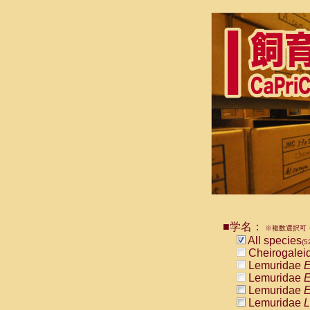
■学名：
※複数選択可・
All species
(5
Cheirogalei
Lemuridae
E
Lemuridae
E
Lemuridae
E
Lemuridae
L