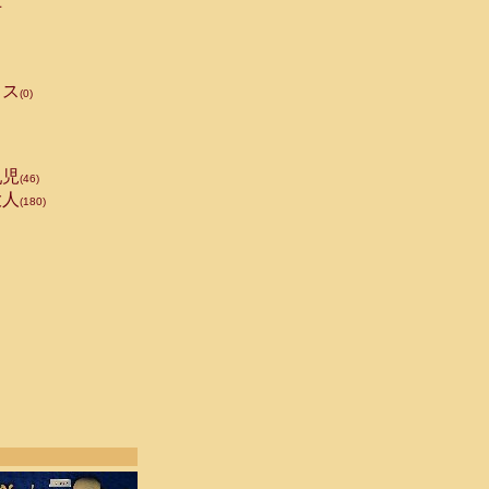
手
ス
(0)
児
(46)
人
(180)