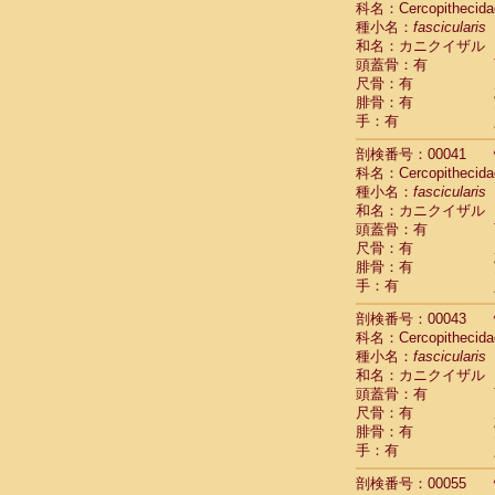
科名：Cercopithecida
Pitheciidae
種小名：
fascicularis
Pitheciidae
和名：カニクイザル
Pitheciidae
頭蓋骨：有
Pitheciidae
尺骨：有
Pitheciidae
腓骨：有
Pitheciidae
手：有
Pitheciidae
Pitheciidae
剖検番号：00041
Cercopithec
科名：Cercopithecida
Cercopithec
種小名：
fascicularis
和名：カニクイザル
Cercopithec
頭蓋骨：有
Cercopithec
尺骨：有
Cercopithec
腓骨：有
Cercopithec
手：有
Cercopithec
Cercopithec
剖検番号：00043
Cercopithec
科名：Cercopithecida
Cercopithec
種小名：
fascicularis
Cercopithec
和名：カニクイザル
Cercopithec
頭蓋骨：有
Cercopithec
尺骨：有
Cercopithec
腓骨：有
Cercopithec
手：有
Cercopithec
剖検番号：00055
Cercopithec