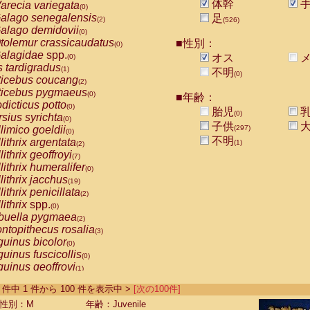
体幹
arecia variegata
(0)
alago senegalensis
足
(2)
(526)
alago demidovii
(0)
tolemur crassicaudatus
■性別：
(0)
alagidae
spp.
オス
メ
(0)
s tardigradus
(1)
不明
(0)
ticebus coucang
(2)
ticebus pygmaeus
(0)
■年齢：
dicticus potto
(0)
胎児
乳
(0)
rsius syrichta
(0)
子供
大
limico goeldii
(297)
(0)
不明
lithrix argentata
(1)
(2)
lithrix geoffroyi
(7)
lithrix humeralifer
(0)
lithrix jacchus
(19)
lithrix penicillata
(2)
lithrix
spp.
(0)
buella pygmaea
(2)
ntopithecus rosalia
(3)
uinus bicolor
(0)
uinus fuscicollis
(0)
uinus geoffroyi
(1)
uinus imperator
(0)
-526 件中 1 件から 100 件を表示中 >
[次の100件]
uinus labiatus
(0)
guinus leucopus
性別：M
年齢：Juvenile
(4)