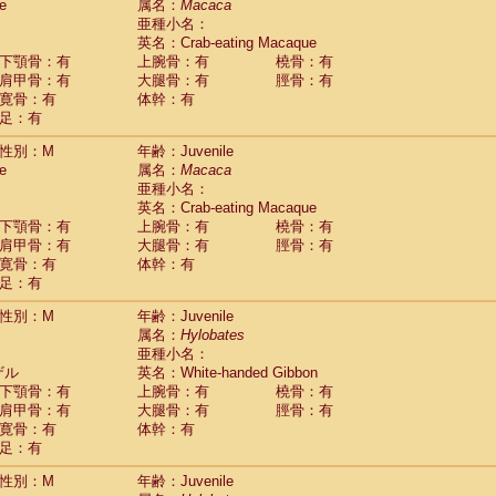
(0)
e
属名：
Macaca
idae
Trachypithecus francoisi
亜種小名：
(0)
idae
Trachypithecus obscurus
英名：Crab-eating Macaque
(1)
idae
Trachypithecus pileatus
下顎骨：有
上腕骨：有
橈骨：有
(0)
idae
Colobinae
spp.
肩甲骨：有
大腿骨：有
脛骨：有
(0)
idae
Presbytesinae
spp.
寛骨：有
体幹：有
(0)
idae
足：有
Cercopithecidae
spp.
(0)
e
Hoolock hoolock
(0)
性別：M
年齢：Juvenile
e
Hylobates agilis
(1)
e
属名：
Macaca
e
Hylobates klossii
(0)
亜種小名：
e
Hylobates lar
(10)
英名：Crab-eating Macaque
e
Hylobates moloch
(0)
下顎骨：有
上腕骨：有
橈骨：有
e
Hylobates muelleri
(0)
肩甲骨：有
大腿骨：有
脛骨：有
e
Hylobates pileatus
(2)
寛骨：有
体幹：有
e
Hylobates
spp.
足：有
(0)
e
Hylobates
hybrid
(0)
性別：M
年齢：Juvenile
e
Nomascus concolor
(0)
属名：
Hylobates
e
Symphalangus syndactylus
(0)
亜種小名：
Pongo pygmaeus
(0)
ザル
英名：White-handed Gibbon
Pan troglodytes
(1)
下顎骨：有
上腕骨：有
橈骨：有
orilla gorilla beringei
(0)
肩甲骨：有
大腿骨：有
脛骨：有
orilla gorilla gorilla
(0)
寛骨：有
体幹：有
c.
(0)
足：有
Dendrogale melanura
(0)
Ptilocercus lowii
性別：M
年齢：Juvenile
(0)