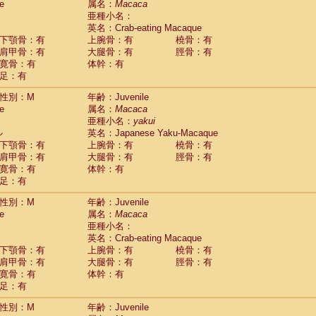
e
属名：
Macaca
idae
Cercopithecus lhoesti
(0)
亜種小名：
idae
Cercopithecus mitis
(0)
英名：Crab-eating Macaque
idae
Cercopithecus mitis doggetti
(0)
下顎骨：有
上腕骨：有
橈骨：有
idae
Cercopithecus mitis albogularis
肩甲骨：有
大腿骨：有
脛骨：有
(0)
idae
Cercopithecus mona
寛骨：有
体幹：有
(0)
idae
Cercopithecus neglectus
足：有
(0)
idae
Cercopithecus nigroviridis
(0)
性別：M
年齢：Juvenile
idae
Cercopithecus petaurista buettikoferi
(0)
e
属名：
Macaca
idae
Cercopithecus
spp.
(0)
亜種小名：
yakui
idae
Chlorocebus aethiops
(1)
ル
英名：Japanese Yaku-Macaque
idae
Chlorocebus pygerythrus cynosuros
(0)
下顎骨：有
上腕骨：有
橈骨：有
idae
Erythrocebus patas
(14)
肩甲骨：有
大腿骨：有
脛骨：有
idae
Miopithecus talapoin
(0)
寛骨：有
体幹：有
idae
Cercopithecinae
spp.
(0)
足：有
idae
Colobus angolensis
(0)
idae
Colobus guereza
性別：M
年齢：Juvenile
(0)
idae
Colobus polykomos
e
属名：
Macaca
(0)
idae
Piliocolobus badius
亜種小名：
(0)
英名：Crab-eating Macaque
idae
Kasi senex vetulus
(0)
下顎骨：有
上腕骨：有
橈骨：有
idae
Kasi senex
(0)
肩甲骨：有
大腿骨：有
脛骨：有
idae
Nasalis larvatus
(0)
寛骨：有
体幹：有
idae
Presbytes melalophos
(0)
足：有
idae
Pygathrix nemaeus
(0)
idae
Semnopithecus entellus
(6)
性別：M
年齢：Juvenile
idae
Trachypithecus cristatus