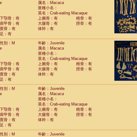
e
guinus midas
属名：
Macaca
(0)
亜種小名：
guinus mystax
(1)
英名：Crab-eating Macaque
uinus nigricollis
(12)
下顎骨：有
上腕骨：有
橈骨：有
guinus oedipus
(19)
肩甲骨：有
大腿骨：有
脛骨：有
uinus weddelli
(0)
寛骨：有
体幹：有
guinus
spp.
(0)
足：有
us trivirgatus
(3)
us albifrons
(1)
性別：M
年齢：Juvenile
us apella
e
(6)
属名：
Macaca
bus capucinus
亜種小名：
(0)
us nigrivittatus
英名：Crab-eating Macaque
(1)
bus
spp.
下顎骨：有
上腕骨：有
橈骨：有
(0)
miri boliviensis
肩甲骨：有
大腿骨：有
脛骨：有
(0)
miri sciureus
寛骨：有
体幹：有
(7)
足：有
uatta caraya
(0)
uatta fusca
(1)
性別：M
年齢：Juvenile
uatta seniculus
(1)
e
属名：
Macaca
uatta
spp.
(0)
亜種小名：
les belzebuth
(0)
英名：Crab-eating Macaque
les geoffroyi
(3)
下顎骨：有
上腕骨：有
橈骨：有
les paniscus
(3)
肩甲骨：有
大腿骨：有
脛骨：有
les
spp.
寛骨：有
(0)
体幹：有
othrix lagothricha
足：有
(5)
othrix lagothricha cana
(0)
性別：M
年齢：Juvenile
Cacajao calvus rubicundus
(1)