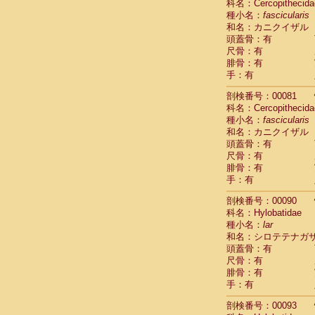
科名：Cercopithecida
Cercopithec
種小名：
fascicularis
Cercopithec
和名：カニクイザル
Cercopithec
頭蓋骨：有
Cercopithec
尺骨：有
Cercopithec
腓骨：有
手：有
Cercopithec
Hylobatida
剖検番号：00081
Hylobatida
科名：Cercopithecida
Hylobatida
種小名：
fascicularis
Hylobatida
和名：カニクイザル
Hylobatida
頭蓋骨：有
Hylobatida
尺骨：有
Hylobatida
腓骨：有
Hylobatida
手：有
Hylobatida
剖検番号：00090
Hylobatida
科名：Hylobatidae
Hylobatida
種小名：
lar
Hominidae
和名：シロテテナガ
Hominidae
頭蓋骨：有
Hominidae
G
尺骨：有
Hominidae
G
腓骨：有
Primates mis
手：有
Scandentia
Scandentia
剖検番号：00093