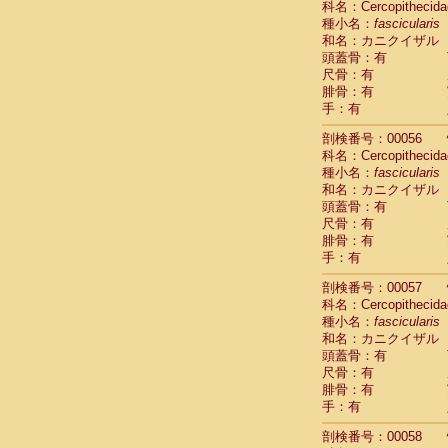
科名：Cercopithecida
Cercopithec
種小名：
fascicularis
Cercopithec
和名：カニクイザル
Cercopithec
頭蓋骨：有
Cercopithec
尺骨：有
Cercopithec
腓骨：有
Cercopithec
手：有
Cercopithec
剖検番号：00056
Cercopithec
科名：Cercopithecida
Cercopithec
種小名：
fascicularis
Cercopithec
和名：カニクイザル
Cercopithec
頭蓋骨：有
Cercopithec
尺骨：有
Cercopithec
腓骨：有
Cercopithec
手：有
Cercopithec
Cercopithec
剖検番号：00057
Cercopithec
科名：Cercopithecida
Cercopithec
種小名：
fascicularis
Cercopithec
和名：カニクイザル
Cercopithec
頭蓋骨：有
尺骨：有
Cercopithec
腓骨：有
Cercopithec
手：有
Cercopithec
Cercopithec
剖検番号：00058
Cercopithec