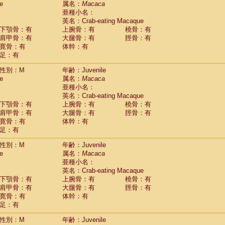
e
属名：
Macaca
Callicebus cupreus
(0)
亜種小名：
Callicebus donacophilus
(0)
英名：Crab-eating Macaque
Callicebus moloch
(0)
下顎骨：有
上腕骨：有
橈骨：有
Callicebus torquatus
(0)
肩甲骨：有
大腿骨：有
脛骨：有
Callicebus
spp.
(0)
寛骨：有
体幹：有
Chiropotes satanas
(1)
足：有
Pithecia monachus
(3)
Pithecia pithecia
性別：M
年齢：Juvenile
(0)
idae
Cercocebus agilis
e
属名：
Macaca
(0)
idae
Cercocebus galeritus chrysogaster
亜種小名：
(0)
idae
Cercocebus torquatus atys
英名：Crab-eating Macaque
(0)
下顎骨：有
上腕骨：有
橈骨：有
idae
Cercocebus torquatus lunulatus
(0)
肩甲骨：有
大腿骨：有
脛骨：有
idae
Cercocebus torquatus torquatus
(0)
寛骨：有
体幹：有
idae
Cercocebus
hybrid
(0)
足：有
idae
Cercocebus
spp.
(0)
idae
Lophocebus albigena
(0)
性別：M
年齢：Juvenile
idae
Papio anubis
(0)
e
属名：
Macaca
idae
Papio cynocephalus
(4)
亜種小名：
idae
Papio hamadryas
英名：Crab-eating Macaque
(0)
idae
Papio papio
下顎骨：有
上腕骨：有
橈骨：有
(0)
idae
Papio
spp.
肩甲骨：有
大腿骨：有
脛骨：有
(0)
idae
Mandrillus leucophaeus
寛骨：有
体幹：有
(2)
idae
Mandrillus sphinx
足：有
(0)
idae
Theropithecus gelada
(1)
性別：M
年齢：Juvenile
idae
Macaca arctoides
(1)