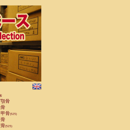
索
顎骨
骨
甲骨
(525)
骨
骨
(525)