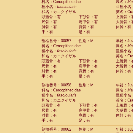
科名：Cercopithecidae
属名：
Ma
Cercopithecidae
Cercopithecus lhoest
種小名：
fascicularis
亜種小名
Cercopithecidae
Cercopithecus mitis
(0
和名：カニクイザル
英名：Crab
Cercopithecidae
Cercopithecus mitis 
頭蓋骨：有
下顎骨：有
上腕骨：
Cercopithecidae
Cercopithecus mitis 
尺骨：有
肩甲骨：有
大腿骨：
Cercopithecidae
Cercopithecus mona
腓骨：有
寛骨：有
体幹：有
Cercopithecidae
Cercopithecus negle
手：有
足：有
Cercopithecidae
Cercopithecus nigrovi
剖検番号：00057
性別：M
年齢：Juve
Cercopithecidae
Cercopithecus petauri
科名：Cercopithecidae
属名：
Ma
Cercopithecidae
Cercopithecus
spp.
(0)
種小名：
fascicularis
亜種小名
Cercopithecidae
Chlorocebus aethiop
和名：カニクイザル
英名：Crab
Cercopithecidae
Chlorocebus pygeryt
頭蓋骨：有
下顎骨：有
上腕骨：
Cercopithecidae
Erythrocebus patas
(1
尺骨：有
肩甲骨：有
大腿骨：
Cercopithecidae
Miopithecus talapoin
腓骨：有
寛骨：有
体幹：有
Cercopithecidae
Cercopithecinae
spp
手：有
足：有
Cercopithecidae
Colobus angolensis
(0
Cercopithecidae
Colobus guereza
剖検番号：00058
性別：M
年齢：Juve
(0)
Cercopithecidae
Colobus polykomos
科名：Cercopithecidae
属名：
Ma
(0
種小名：
Cercopithecidae
fascicularis
Piliocolobus badius
亜種小名
(0
和名：カニクイザル
英名：Crab
Cercopithecidae
Kasi senex vetulus
(0)
頭蓋骨：有
下顎骨：有
上腕骨：
Cercopithecidae
Kasi senex
(0)
尺骨：有
肩甲骨：有
大腿骨：
Cercopithecidae
Nasalis larvatus
(0)
腓骨：有
寛骨：有
体幹：有
Cercopithecidae
Presbytes melaloph
手：有
足：有
Cercopithecidae
Pygathrix nemaeus
(0)
Cercopithecidae
Semnopithecus entel
剖検番号：00062
性別：M
年齢：Juve
Cercopithecidae
Trachypithecus crista