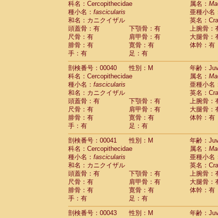
科名：Cercopithecidae
属名：
Ma
Pitheciidae
Callicebus cupreus
(0)
種小名：
fascicularis
亜種小名
Pitheciidae
Callicebus donacophilus
(0
和名：カニクイザル
英名：Crab
Pitheciidae
Callicebus moloch
(0)
頭蓋骨：有
下顎骨：有
上腕骨：
Pitheciidae
Callicebus torquatus
(0)
尺骨：有
肩甲骨：有
大腿骨：
Pitheciidae
Callicebus
spp.
(0)
腓骨：有
寛骨：有
体幹：有
Pitheciidae
Chiropotes satanas
(1)
手：有
足：有
Pitheciidae
Pithecia monachus
(3)
Pitheciidae
Pithecia pithecia
剖検番号：00040
性別：M
年齢：Juve
(0)
Cercopithecidae
Cercocebus agilis
科名：Cercopithecidae
属名：
Ma
(0)
Cercopithecidae
Cercocebus galeritus
種小名：
fascicularis
亜種小名
和名：カニクイザル
Cercopithecidae
Cercocebus torquatu
英名：Crab
頭蓋骨：有
下顎骨：有
上腕骨：
Cercopithecidae
Cercocebus torquatus
尺骨：有
肩甲骨：有
大腿骨：
Cercopithecidae
Cercocebus torquatu
腓骨：有
寛骨：有
体幹：有
Cercopithecidae
Cercocebus
hybrid
(0)
手：有
足：有
Cercopithecidae
Cercocebus
spp.
(0)
Cercopithecidae
Lophocebus albigen
剖検番号：00041
性別：M
年齢：Juve
Cercopithecidae
Papio anubis
(0)
科名：Cercopithecidae
属名：
Ma
Cercopithecidae
Papio cynocephalus
(
種小名：
fascicularis
亜種小名
Cercopithecidae
Papio hamadryas
和名：カニクイザル
英名：Crab
(1)
Cercopithecidae
Papio papio
頭蓋骨：有
下顎骨：有
上腕骨：
(0)
Cercopithecidae
Papio
spp.
尺骨：有
肩甲骨：有
大腿骨：
(0)
Cercopithecidae
Mandrillus leucopha
腓骨：有
寛骨：有
体幹：有
Cercopithecidae
Mandrillus sphinx
手：有
足：有
(0)
Cercopithecidae
Theropithecus gelad
剖検番号：00043
性別：M
年齢：Juve
Cercopithecidae
Macaca arctoides
(1)