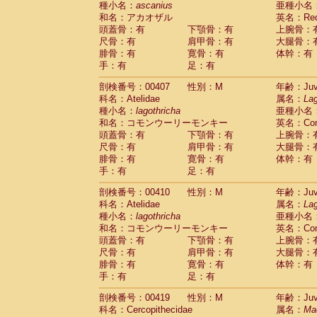
種小名：
ascanius
亜種小名
和名：アカオザル
英名：Red-
頭蓋骨：有
下顎骨：有
上腕骨：
尺骨：有
肩甲骨：有
大腿骨：
腓骨：有
寛骨：有
体幹：有
手：有
足：有
剖検番号：00407
性別：M
年齢：Juve
科名：Atelidae
属名：
Lag
種小名：
lagothricha
亜種小名
和名：コモンウーリーモンキー
英名：Comm
頭蓋骨：有
下顎骨：有
上腕骨：
尺骨：有
肩甲骨：有
大腿骨：
腓骨：有
寛骨：有
体幹：有
手：有
足：有
剖検番号：00410
性別：M
年齢：Juve
科名：Atelidae
属名：
Lag
種小名：
lagothricha
亜種小名
和名：コモンウーリーモンキー
英名：Comm
頭蓋骨：有
下顎骨：有
上腕骨：
尺骨：有
肩甲骨：有
大腿骨：
腓骨：有
寛骨：有
体幹：有
手：有
足：有
剖検番号：00419
性別：M
年齢：Juve
科名：Cercopithecidae
属名：
Ma