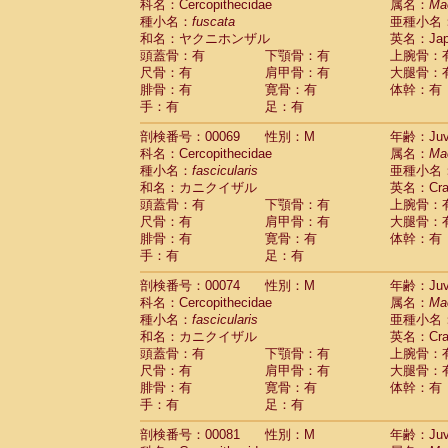
科名：Cercopithecidae
属名：
Ma
Cercopithecidae
Trachypithecus franc
種小名：
fuscata
亜種小名
Cercopithecidae
Trachypithecus obsc
和名：ヤクニホンザル
英名：Japa
Cercopithecidae
Trachypithecus pilea
頭蓋骨：有
下顎骨：有
上腕骨：
Cercopithecidae
Colobinae
spp.
尺骨：有
肩甲骨：有
大腿骨：
(0)
Cercopithecidae
Presbytesinae
spp.
腓骨：有
寛骨：有
体幹：有
(0)
手：有
Cercopithecidae
足：有
Cercopithecidae
spp
Hylobatidae
Hoolock hoolock
(0)
剖検番号：00069
性別：M
年齢：Juve
Hylobatidae
Hylobates agilis
(1)
科名：Cercopithecidae
属名：
Ma
Hylobatidae
Hylobates klossii
(0)
種小名：
fascicularis
亜種小名
Hylobatidae
Hylobates lar
(11)
和名：カニクイザル
英名：Crab
Hylobatidae
Hylobates moloch
(0)
頭蓋骨：有
下顎骨：有
上腕骨：
Hylobatidae
Hylobates muelleri
(0)
尺骨：有
肩甲骨：有
大腿骨：
Hylobatidae
Hylobates pileatus
(2)
腓骨：有
寛骨：有
体幹：有
Hylobatidae
Hylobates
spp.
手：有
足：有
(0)
Hylobatidae
Hylobates
hybrid
(0)
剖検番号：00074
性別：M
年齢：Juve
Hylobatidae
Nomascus concolor
(0)
科名：Cercopithecidae
属名：
Ma
Hylobatidae
Symphalangus syndactyl
種小名：
fascicularis
亜種小名
Hominidae
Pongo pygmaeus
(0)
和名：カニクイザル
英名：Crab
Hominidae
Pan troglodytes
(1)
頭蓋骨：有
下顎骨：有
上腕骨：
Hominidae
Gorilla gorilla beringei
(0)
尺骨：有
肩甲骨：有
大腿骨：
Hominidae
Gorilla gorilla gorilla
(0)
腓骨：有
寛骨：有
体幹：有
Primates misc.
(0)
手：有
足：有
Scandentia
Dendrogale melanura
(0)
Scandentia
Ptilocercus lowii
剖検番号：00081
性別：M
年齢：Juve
(0)