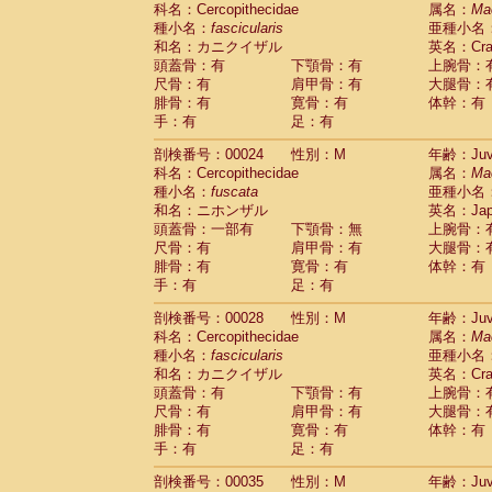
科名：Cercopithecidae
Cebidae
Saguinus midas
属名：
Ma
(0)
種小名：
fascicularis
亜種小名
Cebidae
Saguinus mystax
(1)
和名：カニクイザル
英名：Crab
Cebidae
Saguinus nigricollis
(13)
頭蓋骨：有
下顎骨：有
上腕骨：
Cebidae
Saguinus oedipus
(19)
尺骨：有
肩甲骨：有
大腿骨：
Cebidae
Saguinus weddelli
(0)
腓骨：有
寛骨：有
体幹：有
Cebidae
Saguinus
spp.
(0)
手：有
足：有
Cebidae
Aotus trivirgatus
(3)
Cebidae
Cebus albifrons
(1)
剖検番号：00024
性別：M
年齢：Juve
Cebidae
Cebus apella
科名：Cercopithecidae
(6)
属名：
Ma
Cebidae
Cebus capucinus
種小名：
fuscata
亜種小名
(0)
Cebidae
Cebus nigrivittatus
和名：ニホンザル
英名：Japa
(1)
Cebidae
Cebus
spp.
頭蓋骨：一部有
下顎骨：無
上腕骨：
(0)
Cebidae
Saimiri boliviensis
尺骨：有
肩甲骨：有
大腿骨：
(0)
腓骨：有
Cebidae
Saimiri sciureus
寛骨：有
体幹：有
(7)
手：有
足：有
Atelidae
Alouatta caraya
(0)
Atelidae
Alouatta fusca
(1)
剖検番号：00028
性別：M
年齢：Juve
Atelidae
Alouatta seniculus
(1)
科名：Cercopithecidae
属名：
Ma
Atelidae
Alouatta
spp.
(0)
種小名：
fascicularis
亜種小名
Atelidae
Ateles belzebuth
(0)
和名：カニクイザル
英名：Crab
Atelidae
Ateles geoffroyi
(3)
頭蓋骨：有
下顎骨：有
上腕骨：
Atelidae
Ateles paniscus
(3)
尺骨：有
肩甲骨：有
大腿骨：
Atelidae
Ateles
spp.
腓骨：有
寛骨：有
(0)
体幹：有
Atelidae
Lagothrix lagothricha
手：有
足：有
(5)
Atelidae
Lagothrix lagothricha cana
(0)
剖検番号：00035
性別：M
年齢：Juve
Pitheciidae
Cacajao calvus rubicundu