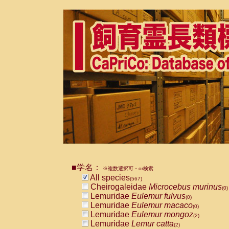
■学名：
※複数選択可・or検索
All species
(567)
Cheirogaleidae
Microcebus murinus
(0)
Lemuridae
Eulemur fulvus
(0)
Lemuridae
Eulemur macaco
(0)
Lemuridae
Eulemur mongoz
(2)
Lemuridae
Lemur catta
(2)