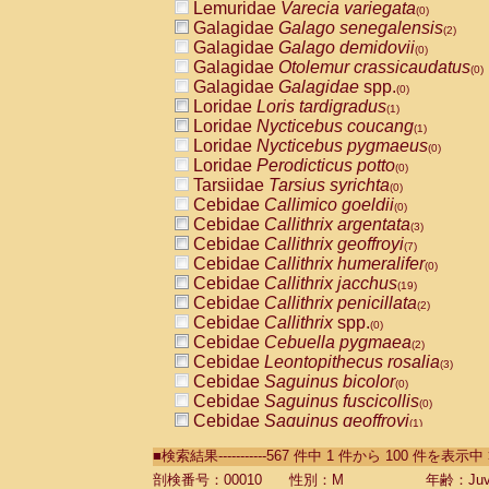
Lemuridae
Varecia variegata
(0)
Galagidae
Galago senegalensis
(2)
Galagidae
Galago demidovii
(0)
Galagidae
Otolemur crassicaudatus
(0)
Galagidae
Galagidae
spp.
(0)
Loridae
Loris tardigradus
(1)
Loridae
Nycticebus coucang
(1)
Loridae
Nycticebus pygmaeus
(0)
Loridae
Perodicticus potto
(0)
Tarsiidae
Tarsius syrichta
(0)
Cebidae
Callimico goeldii
(0)
Cebidae
Callithrix argentata
(3)
Cebidae
Callithrix geoffroyi
(7)
Cebidae
Callithrix humeralifer
(0)
Cebidae
Callithrix jacchus
(19)
Cebidae
Callithrix penicillata
(2)
Cebidae
Callithrix
spp.
(0)
Cebidae
Cebuella pygmaea
(2)
Cebidae
Leontopithecus rosalia
(3)
Cebidae
Saguinus bicolor
(0)
Cebidae
Saguinus fuscicollis
(0)
Cebidae
Saguinus geoffroyi
(1)
Cebidae
Saguinus imperator
(0)
■検索結果-----------567 件中 1 件から 100 件を表示中
Cebidae
Saguinus labiatus
(0)
Cebidae
Saguinus leucopus
剖検番号：00010
性別：M
年齢：Juve
(4)