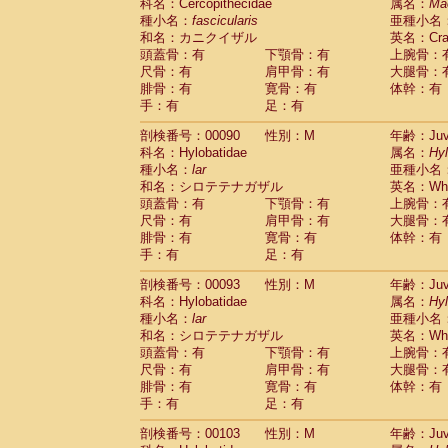
Scandentia
Tupaia glis
科名：Cercopithecidae
属名：
Ma
(0)
Scandentia
Tupaia gracilis
種小名：
fascicularis
亜種小名
(0)
Scandentia
Tupaia minor
和名：カニクイザル
英名：Crab
(0)
頭蓋骨：有
下顎骨：有
上腕骨：
尺骨：有
肩甲骨：有
大腿骨：
腓骨：有
寛骨：有
体幹：有
手：有
足：有
剖検番号：00090
性別：M
年齢：Juve
科名：Hylobatidae
属名：
Hy
種小名：
lar
亜種小名
和名：シロテテナガザル
英名：Whit
頭蓋骨：有
下顎骨：有
上腕骨：
尺骨：有
肩甲骨：有
大腿骨：
腓骨：有
寛骨：有
体幹：有
手：有
足：有
剖検番号：00093
性別：M
年齢：Juve
科名：Hylobatidae
属名：
Hy
種小名：
lar
亜種小名
和名：シロテテナガザル
英名：Whit
頭蓋骨：有
下顎骨：有
上腕骨：
尺骨：有
肩甲骨：有
大腿骨：
腓骨：有
寛骨：有
体幹：有
手：有
足：有
剖検番号：00103
性別：M
年齢：Juve