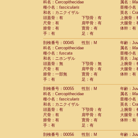
科名：Cercopithecidae
属名：
Ma
Cercopithecidae
Macaca assamensis
(
種小名：
fascicularis
亜種小名
Cercopithecidae
Macaca brunnescen
和名：カニクイザル
英名：Crab
Cercopithecidae
Macaca cyclopis
(6)
頭蓋骨：有
下顎骨：有
上腕骨：
Cercopithecidae
Macaca fascicularis
(1
尺骨：有
肩甲骨：有
大腿骨：
Cercopithecidae
Macaca fuscaca fusc
腓骨：有
寛骨：有
体幹：有
Cercopithecidae
Macaca fuscata yaku
手：有
足：有
Cercopithecidae
Macaca fuscata
hybr
剖検番号：00045
Cercopithecidae
性別：M
Macaca maura
年齢：Juve
(1)
科名：Cercopithecidae
属名：
Ma
Cercopithecidae
Macaca mulatta
(47)
種小名：
fuscata
亜種小名
Cercopithecidae
Macaca nemestrina
(3
和名：ニホンザル
英名：Japa
Cercopithecidae
Macaca nigra
(1)
頭蓋骨：無
下顎骨：無
上腕骨：
Cercopithecidae
Macaca radiata
(8)
尺骨：有
肩甲骨：有
大腿骨：
Cercopithecidae
Macaca silenus
(1)
腓骨：一部無
寛骨：有
体幹：有
Cercopithecidae
Macaca sinica
(0)
手：有
足：有
Cercopithecidae
Macaca sylvanus
(2)
Cercopithecidae
Macaca thibetana
剖検番号：00055
性別：M
年齢：Juve
(0)
Cercopithecidae
Macaca tonkeana
科名：Cercopithecidae
属名：
Ma
(0)
Cercopithecidae
Macaca
hybrid
種小名：
fascicularis
亜種小名
(1)
Cercopithecidae
Macaca
spp.
和名：カニクイザル
英名：Crab
(0)
Cercopithecidae
Allenopithecus nigrov
頭蓋骨：有
下顎骨：有
上腕骨：
尺骨：有
Cercopithecidae
肩甲骨：有
Cercopithecus ascan
大腿骨：
腓骨：有
寛骨：有
体幹：有
Cercopithecidae
Cercopithecus ascan
手：有
足：有
Cercopithecidae
Cercopithecus ceph
Cercopithecidae
Cercopithecus diana
剖検番号：00056
性別：M
年齢：Juve
Cercopithecidae
Cercopithecus hamly