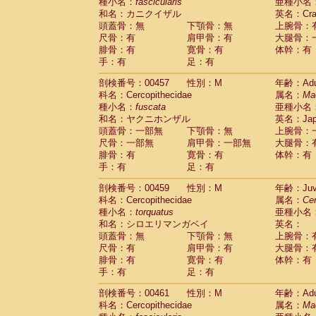
種小名：
fascicularis
亜種小名
和名：カニクイザル
英名：Crab
頭蓋骨：無
下顎骨：無
上腕骨：
尺骨：有
肩甲骨：有
大腿骨：
腓骨：有
寛骨：有
体幹：有
手：有
足：有
剖検番号：00457
性別：M
年齢：Adu
科名：Cercopithecidae
属名：
Ma
種小名：
fuscata
亜種小名
和名：ヤクニホンザル
英名：Japa
頭蓋骨：一部無
下顎骨：無
上腕骨：
尺骨：一部無
肩甲骨：一部無
大腿骨：
腓骨：有
寛骨：有
体幹：有
手：有
足：有
剖検番号：00459
性別：M
年齢：Juve
科名：Cercopithecidae
属名：
Ce
種小名：
torquatus
亜種小名
和名：シロエリマンガベイ
英名：
頭蓋骨：無
下顎骨：無
上腕骨：
尺骨：有
肩甲骨：有
大腿骨：
腓骨：有
寛骨：有
体幹：有
手：有
足：有
剖検番号：00461
性別：M
年齢：Adu
科名：Cercopithecidae
属名：
Ma