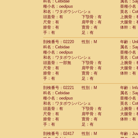
Scandentia
Tupaia glis
科名：Cebidae
属名：
Sa
(0)
Scandentia
Tupaia gracilis
種小名：
oedipus
亜種小名
(0)
Scandentia
Tupaia minor
和名：ワタボウシパンシェ
英名：Cotto
(0)
頭蓋骨：有
下顎骨：有
上腕骨：
尺骨：有
肩甲骨：有
大腿骨：
腓骨：有
寛骨：有
体幹：有
手：有
足：有
剖検番号：02220
性別：M
年齢：Unk
科名：Cebidae
属名：
Sa
種小名：
oedipus
亜種小名
和名：ワタボウシパンシェ
英名：Cotto
頭蓋骨：一部無
下顎骨：有
上腕骨：
尺骨：有
肩甲骨：有
大腿骨：
腓骨：有
寛骨：有
体幹：有
手：有
足：有
剖検番号：02221
性別：M
年齢：Infa
科名：Cebidae
属名：
Sa
種小名：
oedipus
亜種小名
和名：ワタボウシパンシェ
英名：Cotto
頭蓋骨：有
下顎骨：有
上腕骨：
尺骨：有
肩甲骨：有
大腿骨：
腓骨：有
寛骨：有
体幹：有
手：有
足：有
剖検番号：02417
性別：M
年齢：Juve