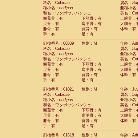
科名：Cebidae
Cebidae
Saguinus midas
属名：
Sa
(0)
種小名：
oedipus
亜種小名
Cebidae
Saguinus mystax
(1)
和名：ワタボウシパンシェ
英名：Cotto
Cebidae
Saguinus nigricollis
(13)
頭蓋骨：有
下顎骨：有
上腕骨：
Cebidae
Saguinus oedipus
(19)
尺骨：有
肩甲骨：有
大腿骨：
Cebidae
Saguinus weddelli
(0)
腓骨：有
寛骨：有
体幹：有
Cebidae
Saguinus
spp.
(0)
手：有
足：有
Cebidae
Aotus trivirgatus
(3)
Cebidae
Cebus albifrons
(1)
剖検番号：00839
性別：M
年齢：Adu
Cebidae
Cebus apella
科名：Cebidae
(6)
属名：
Sa
Cebidae
Cebus capucinus
種小名：
oedipus
亜種小名
(0)
Cebidae
Cebus nigrivittatus
和名：ワタボウシパンシェ
英名：Cotto
(1)
Cebidae
Cebus
spp.
頭蓋骨：有
下顎骨：有
上腕骨：
(0)
Cebidae
Saimiri boliviensis
尺骨：有
肩甲骨：有
大腿骨：
(0)
腓骨：有
Cebidae
Saimiri sciureus
寛骨：有
体幹：有
(7)
手：有
足：有
Atelidae
Alouatta caraya
(0)
Atelidae
Alouatta fusca
(1)
剖検番号：01021
性別：M
年齢：Juve
Atelidae
Alouatta seniculus
(1)
科名：Cebidae
属名：
Sa
Atelidae
Alouatta
spp.
(0)
種小名：
oedipus
亜種小名
Atelidae
Ateles belzebuth
(0)
和名：ワタボウシパンシェ
英名：Cotto
Atelidae
Ateles geoffroyi
(3)
頭蓋骨：有
下顎骨：有
上腕骨：
Atelidae
Ateles paniscus
(3)
尺骨：有
肩甲骨：有
大腿骨：
Atelidae
Ateles
spp.
腓骨：有
寛骨：有
(0)
体幹：有
Atelidae
Lagothrix lagothricha
手：有
足：有
(5)
Atelidae
Lagothrix lagothricha cana
(0)
剖検番号：01618
性別：M
年齢：Adu
Pitheciidae
Cacajao calvus rubicundu