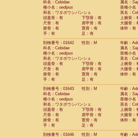
科名：Cebidae
属名：
Sa
Cercopithecidae
Macaca assamensis
(
種小名：
oedipus
亜種小名
Cercopithecidae
Macaca brunnescen
和名：ワタボウシパンシェ
英名：Cotto
Cercopithecidae
Macaca cyclopis
(6)
頭蓋骨：有
下顎骨：有
上腕骨：
Cercopithecidae
Macaca fascicularis
(1
尺骨：有
肩甲骨：有
大腿骨：
Cercopithecidae
Macaca fuscaca fusc
腓骨：有
寛骨：有
体幹：有
Cercopithecidae
Macaca fuscata yaku
手：有
足：有
Cercopithecidae
Macaca fuscata
hybr
剖検番号：01642
Cercopithecidae
性別：M
Macaca maura
年齢：Adu
(1)
科名：Cebidae
属名：
Sa
Cercopithecidae
Macaca mulatta
(45)
種小名：
oedipus
亜種小名
Cercopithecidae
Macaca nemestrina
(3
和名：ワタボウシパンシェ
英名：Cotto
Cercopithecidae
Macaca nigra
(1)
頭蓋骨：有
下顎骨：有
上腕骨：
Cercopithecidae
Macaca radiata
(7)
尺骨：有
肩甲骨：有
大腿骨：
Cercopithecidae
Macaca silenus
(0)
腓骨：有
寛骨：有
体幹：有
Cercopithecidae
Macaca sinica
(0)
手：有
足：有
Cercopithecidae
Macaca sylvanus
(2)
Cercopithecidae
Macaca thibetana
剖検番号：01643
性別：M
年齢：Adu
(0)
Cercopithecidae
Macaca tonkeana
科名：Cebidae
属名：
Sa
(0)
Cercopithecidae
Macaca
hybrid
種小名：
oedipus
亜種小名
(1)
Cercopithecidae
Macaca
spp.
和名：ワタボウシパンシェ
英名：Cotto
(0)
Cercopithecidae
Allenopithecus nigrov
頭蓋骨：有
下顎骨：有
上腕骨：
尺骨：有
Cercopithecidae
肩甲骨：有
Cercopithecus ascan
大腿骨：
腓骨：有
寛骨：有
体幹：有
Cercopithecidae
Cercopithecus ascan
手：有
足：有
Cercopithecidae
Cercopithecus ceph
Cercopithecidae
Cercopithecus diana
剖検番号：01646
性別：M
年齢：Adu
Cercopithecidae
Cercopithecus hamly