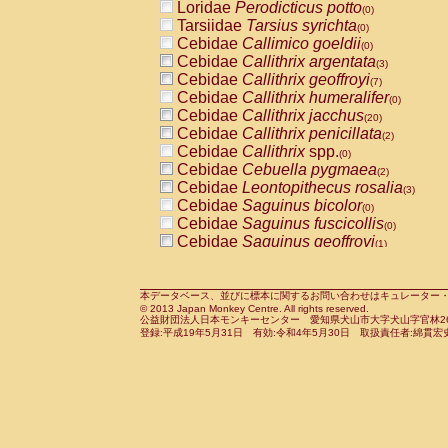
Loridae
Perodicticus potto
(0)
Tarsiidae
Tarsius syrichta
(0)
Cebidae
Callimico goeldii
(0)
Cebidae
Callithrix argentata
(3)
Cebidae
Callithrix geoffroyi
(7)
Cebidae
Callithrix humeralifer
(0)
Cebidae
Callithrix jacchus
(20)
Cebidae
Callithrix penicillata
(2)
Cebidae
Callithrix
spp.
(0)
Cebidae
Cebuella pygmaea
(2)
Cebidae
Leontopithecus rosalia
(3)
Cebidae
Saguinus bicolor
(0)
Cebidae
Saguinus fuscicollis
(0)
Cebidae
Saguinus geoffroyi
(1)
Cebidae
Saguinus imperator
(0)
Cebidae
Saguinus labiatus
(0)
Cebidae
Saguinus leucopus
本データベース、並びに標本に関するお問い合わせはキュレーター・新宅勇太までお願い
(4)
© 2013 Japan Monkey Centre. All rights reserved.
Cebidae
Saguinus midas
(0)
公益財団法人日本モンキーセンター 愛知県犬山市大字犬山字官林26番
Cebidae
Saguinus mystax
登録:平成19年5月31日 有効:令和4年5月30日 取扱責任者:綿貫宏
(1)
Cebidae
Saguinus nigricollis
(13)
Cebidae
Saguinus oedipus
(19)
Cebidae
Saguinus weddelli
(0)
Cebidae
Saguinus
spp.
(0)
Cebidae
Aotus trivirgatus
(3)
Cebidae
Cebus albifrons
(1)