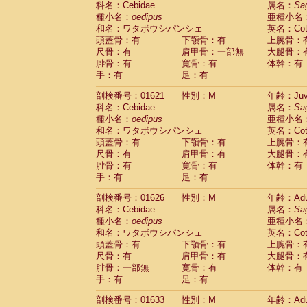
科名：Cebidae
属名：
Sa
Pitheciidae
Callicebus cupreus
(0)
種小名：
oedipus
亜種小名
Pitheciidae
Callicebus donacophilus
(0
和名：ワタボウシパンシェ
英名：Cotto
Pitheciidae
Callicebus moloch
(0)
頭蓋骨：有
下顎骨：有
上腕骨：
Pitheciidae
Callicebus torquatus
(0)
尺骨：有
肩甲骨：一部無
大腿骨：
Pitheciidae
Callicebus
spp.
(0)
腓骨：有
寛骨：有
体幹：有
Pitheciidae
Chiropotes satanas
(1)
手：有
足：有
Pitheciidae
Pithecia monachus
(3)
Pitheciidae
Pithecia pithecia
剖検番号：01621
性別：M
年齢：Juve
(0)
Cercopithecidae
Cercocebus agilis
科名：Cebidae
属名：
Sa
(0)
Cercopithecidae
Cercocebus galeritus
種小名：
oedipus
亜種小名
和名：ワタボウシパンシェ
Cercopithecidae
Cercocebus torquatu
英名：Cotto
頭蓋骨：有
下顎骨：有
上腕骨：
Cercopithecidae
Cercocebus torquatus
尺骨：有
肩甲骨：有
大腿骨：
Cercopithecidae
Cercocebus torquatu
腓骨：有
寛骨：有
体幹：有
Cercopithecidae
Cercocebus
hybrid
(0)
手：有
足：有
Cercopithecidae
Cercocebus
spp.
(0)
Cercopithecidae
Lophocebus albigen
剖検番号：01626
性別：M
年齢：Adu
Cercopithecidae
Papio anubis
(0)
科名：Cebidae
属名：
Sa
Cercopithecidae
Papio cynocephalus
(
種小名：
oedipus
亜種小名
Cercopithecidae
Papio hamadryas
和名：ワタボウシパンシェ
英名：Cotto
(0)
Cercopithecidae
Papio papio
頭蓋骨：有
下顎骨：有
上腕骨：
(0)
Cercopithecidae
Papio
spp.
尺骨：有
肩甲骨：有
大腿骨：
(0)
Cercopithecidae
Mandrillus leucopha
腓骨：一部無
寛骨：有
体幹：有
Cercopithecidae
Mandrillus sphinx
手：有
足：有
(0)
Cercopithecidae
Theropithecus gelad
剖検番号：01633
性別：M
年齢：Adu
Cercopithecidae
Macaca arctoides
(1)