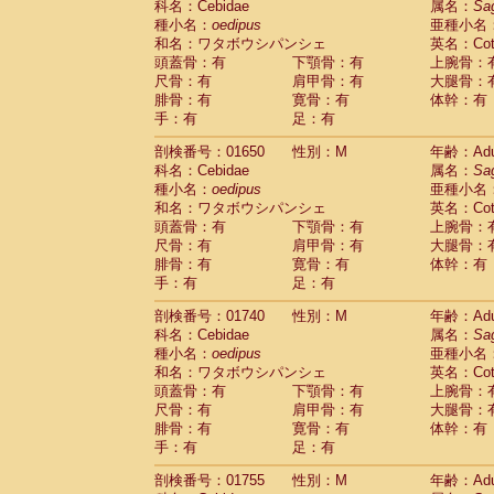
科名：Cebidae
属名：
Sa
Cercopithecidae
Cercopithecus lhoest
種小名：
oedipus
亜種小名
Cercopithecidae
Cercopithecus mitis
(0
和名：ワタボウシパンシェ
英名：Cotto
Cercopithecidae
Cercopithecus mitis 
頭蓋骨：有
下顎骨：有
上腕骨：
Cercopithecidae
Cercopithecus mitis 
尺骨：有
肩甲骨：有
大腿骨：
Cercopithecidae
Cercopithecus mona
腓骨：有
寛骨：有
体幹：有
Cercopithecidae
Cercopithecus negle
手：有
足：有
Cercopithecidae
Cercopithecus nigrovi
剖検番号：01650
性別：M
年齢：Adu
Cercopithecidae
Cercopithecus petauri
科名：Cebidae
属名：
Sa
Cercopithecidae
Cercopithecus
spp.
(0)
種小名：
oedipus
亜種小名
Cercopithecidae
Chlorocebus aethiop
和名：ワタボウシパンシェ
英名：Cotto
Cercopithecidae
Chlorocebus pygeryt
頭蓋骨：有
下顎骨：有
上腕骨：
Cercopithecidae
Erythrocebus patas
(1
尺骨：有
肩甲骨：有
大腿骨：
Cercopithecidae
Miopithecus talapoin
腓骨：有
寛骨：有
体幹：有
Cercopithecidae
Cercopithecinae
spp
手：有
足：有
Cercopithecidae
Colobus angolensis
(0
Cercopithecidae
Colobus guereza
剖検番号：01740
性別：M
年齢：Adu
(0)
Cercopithecidae
Colobus polykomos
科名：Cebidae
属名：
Sa
(0
種小名：
Cercopithecidae
oedipus
Piliocolobus badius
亜種小名
(0
和名：ワタボウシパンシェ
英名：Cotto
Cercopithecidae
Kasi senex vetulus
(0)
頭蓋骨：有
下顎骨：有
上腕骨：
Cercopithecidae
Kasi senex
(0)
尺骨：有
肩甲骨：有
大腿骨：
Cercopithecidae
Nasalis larvatus
(0)
腓骨：有
寛骨：有
体幹：有
Cercopithecidae
Presbytes melaloph
手：有
足：有
Cercopithecidae
Pygathrix nemaeus
(0)
Cercopithecidae
Semnopithecus entel
剖検番号：01755
性別：M
年齢：Adu
Cercopithecidae
Trachypithecus crista