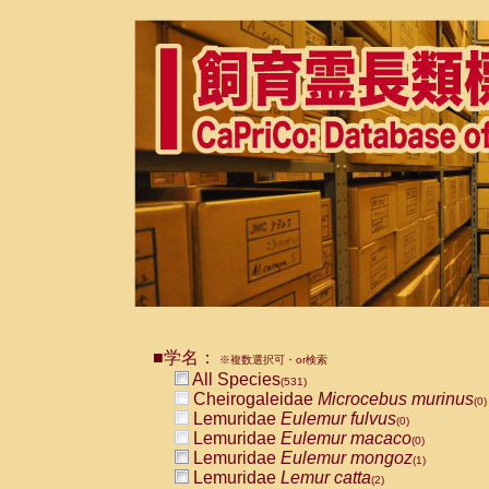
■学名：
※複数選択可・or検索
All Species
(531)
Cheirogaleidae
Microcebus murinus
(0)
Lemuridae
Eulemur fulvus
(0)
Lemuridae
Eulemur macaco
(0)
Lemuridae
Eulemur mongoz
(1)
Lemuridae
Lemur catta
(2)