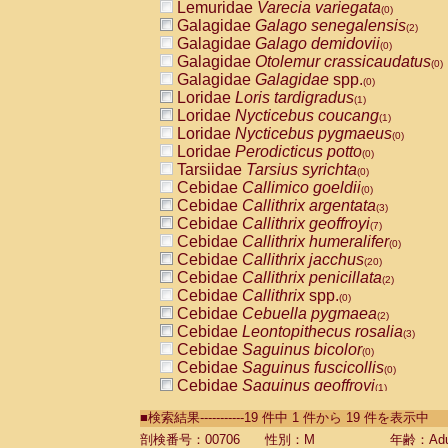
Lemuridae
Varecia variegata
(0)
Galagidae
Galago senegalensis
(2)
Galagidae
Galago demidovii
(0)
Galagidae
Otolemur crassicaudatus
(0)
Galagidae
Galagidae
spp.
(0)
Loridae
Loris tardigradus
(1)
Loridae
Nycticebus coucang
(1)
Loridae
Nycticebus pygmaeus
(0)
Loridae
Perodicticus potto
(0)
Tarsiidae
Tarsius syrichta
(0)
Cebidae
Callimico goeldii
(0)
Cebidae
Callithrix argentata
(3)
Cebidae
Callithrix geoffroyi
(7)
Cebidae
Callithrix humeralifer
(0)
Cebidae
Callithrix jacchus
(20)
Cebidae
Callithrix penicillata
(2)
Cebidae
Callithrix
spp.
(0)
Cebidae
Cebuella pygmaea
(2)
Cebidae
Leontopithecus rosalia
(3)
Cebidae
Saguinus bicolor
(0)
Cebidae
Saguinus fuscicollis
(0)
Cebidae
Saguinus geoffroyi
(1)
Cebidae
Saguinus imperator
(0)
■検索結果-----------19 件中 1 件から 19 件を表示中
Cebidae
Saguinus labiatus
(0)
Cebidae
Saguinus leucopus
剖検番号：00706
性別：M
年齢：Adu
(4)