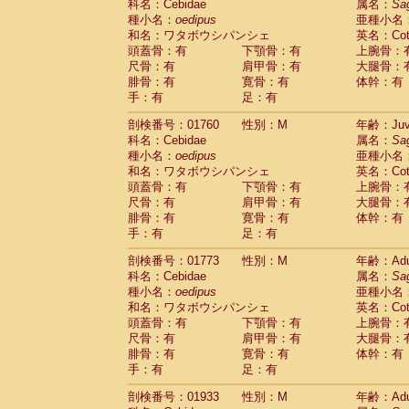
科名：Cebidae
属名：
Sa
Cercopithecidae
Trachypithecus franc
種小名：
oedipus
亜種小名
Cercopithecidae
Trachypithecus obsc
和名：ワタボウシパンシェ
英名：Cotto
Cercopithecidae
Trachypithecus pilea
頭蓋骨：有
下顎骨：有
上腕骨：
Cercopithecidae
Colobinae
spp.
尺骨：有
肩甲骨：有
大腿骨：
(0)
Cercopithecidae
Presbytesinae
spp.
腓骨：有
寛骨：有
体幹：有
(0)
手：有
Cercopithecidae
足：有
Cercopithecidae
spp
Hylobatidae
Hoolock hoolock
(0)
剖検番号：01760
性別：M
年齢：Juve
Hylobatidae
Hylobates agilis
(1)
科名：Cebidae
属名：
Sa
Hylobatidae
Hylobates klossii
(0)
種小名：
oedipus
亜種小名
Hylobatidae
Hylobates lar
(10)
和名：ワタボウシパンシェ
英名：Cotto
Hylobatidae
Hylobates moloch
(0)
頭蓋骨：有
下顎骨：有
上腕骨：
Hylobatidae
Hylobates muelleri
(0)
尺骨：有
肩甲骨：有
大腿骨：
Hylobatidae
Hylobates pileatus
(2)
腓骨：有
寛骨：有
体幹：有
Hylobatidae
Hylobates
spp.
手：有
足：有
(0)
Hylobatidae
Hylobates
hybrid
(0)
剖検番号：01773
性別：M
年齢：Adu
Hylobatidae
Nomascus concolor
(0)
科名：Cebidae
属名：
Sa
Hylobatidae
Symphalangus syndactyl
種小名：
oedipus
亜種小名
Hominidae
Pongo pygmaeus
(0)
和名：ワタボウシパンシェ
英名：Cotto
Hominidae
Pan troglodytes
(1)
頭蓋骨：有
下顎骨：有
上腕骨：
Hominidae
Gorilla gorilla beringei
(0)
尺骨：有
肩甲骨：有
大腿骨：
Hominidae
Gorilla gorilla gorilla
(0)
腓骨：有
寛骨：有
体幹：有
Primates misc.
(0)
手：有
足：有
Scandentia
Dendrogale melanura
(0)
Scandentia
Ptilocercus lowii
剖検番号：01933
性別：M
年齢：Adu
(0)