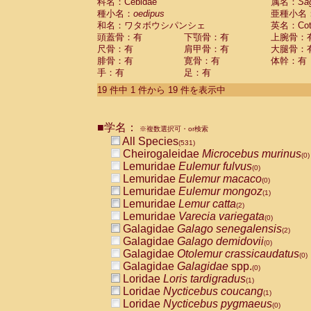
科名：Cebidae
属名：
Sa
種小名：
oedipus
亜種小名
和名：ワタボウシパンシェ
英名：Cotto
頭蓋骨：有
下顎骨：有
上腕骨：
尺骨：有
肩甲骨：有
大腿骨：
腓骨：有
寛骨：有
体幹：有
手：有
足：有
19 件中 1 件から 19 件を表示中
■学名：
※複数選択可・or検索
All Species
(531)
Cheirogaleidae
Microcebus murinus
(0)
Lemuridae
Eulemur fulvus
(0)
Lemuridae
Eulemur macaco
(0)
Lemuridae
Eulemur mongoz
(1)
Lemuridae
Lemur catta
(2)
Lemuridae
Varecia variegata
(0)
Galagidae
Galago senegalensis
(2)
Galagidae
Galago demidovii
(0)
Galagidae
Otolemur crassicaudatus
(0)
Galagidae
Galagidae
spp.
(0)
Loridae
Loris tardigradus
(1)
Loridae
Nycticebus coucang
(1)
Loridae
Nycticebus pygmaeus
(0)