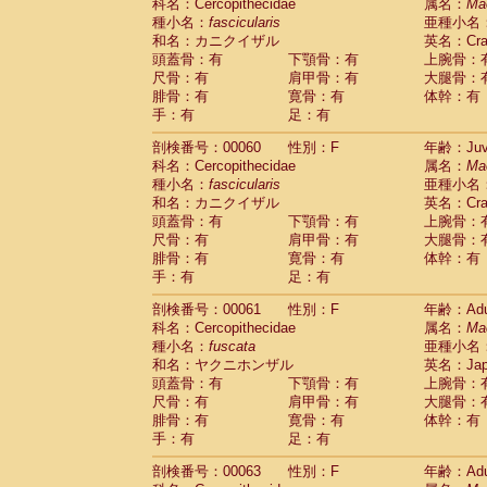
Scandentia
Tupaia glis
科名：Cercopithecidae
属名：
Ma
(1)
Scandentia
Tupaia gracilis
種小名：
fascicularis
亜種小名
(0)
Scandentia
Tupaia minor
和名：カニクイザル
英名：Crab
(0)
頭蓋骨：有
下顎骨：有
上腕骨：
尺骨：有
肩甲骨：有
大腿骨：
腓骨：有
寛骨：有
体幹：有
手：有
足：有
剖検番号：00060
性別：F
年齢：Juve
科名：Cercopithecidae
属名：
Ma
種小名：
fascicularis
亜種小名
和名：カニクイザル
英名：Crab
頭蓋骨：有
下顎骨：有
上腕骨：
尺骨：有
肩甲骨：有
大腿骨：
腓骨：有
寛骨：有
体幹：有
手：有
足：有
剖検番号：00061
性別：F
年齢：Adu
科名：Cercopithecidae
属名：
Ma
種小名：
fuscata
亜種小名
和名：ヤクニホンザル
英名：Japa
頭蓋骨：有
下顎骨：有
上腕骨：
尺骨：有
肩甲骨：有
大腿骨：
腓骨：有
寛骨：有
体幹：有
手：有
足：有
剖検番号：00063
性別：F
年齢：Adu