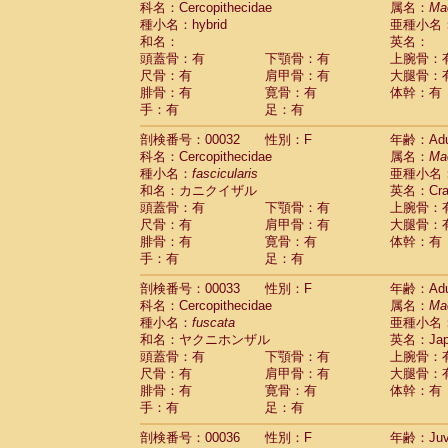
科名：Cercopithecidae
属名：
Ma
Pitheciidae
Callicebus cupreus
(2)
種小名：hybrid
亜種小名
Pitheciidae
Callicebus donacophilus
(0
和名：
英名：
Pitheciidae
Callicebus moloch
(0)
頭蓋骨：有
下顎骨：有
上腕骨：
Pitheciidae
Callicebus torquatus
(0)
尺骨：有
肩甲骨：有
大腿骨：
Pitheciidae
Callicebus
spp.
(0)
腓骨：有
寛骨：有
体幹：有
Pitheciidae
Chiropotes satanas
(1)
手：有
足：有
Pitheciidae
Pithecia monachus
(0)
Pitheciidae
Pithecia pithecia
剖検番号：00032
性別：F
年齢：Adu
(0)
Cercopithecidae
Cercocebus agilis
科名：Cercopithecidae
属名：
Ma
(0)
Cercopithecidae
Cercocebus galeritus
種小名：
fascicularis
亜種小名
和名：カニクイザル
Cercopithecidae
Cercocebus torquatu
英名：Crab
頭蓋骨：有
下顎骨：有
上腕骨：
Cercopithecidae
Cercocebus torquatus
尺骨：有
肩甲骨：有
大腿骨：
Cercopithecidae
Cercocebus torquatu
腓骨：有
寛骨：有
体幹：有
Cercopithecidae
Cercocebus
hybrid
(2)
手：有
足：有
Cercopithecidae
Cercocebus
spp.
(0)
Cercopithecidae
Lophocebus albigen
剖検番号：00033
性別：F
年齢：Adu
Cercopithecidae
Papio anubis
(0)
科名：Cercopithecidae
属名：
Ma
Cercopithecidae
Papio cynocephalus
(
種小名：
fuscata
亜種小名
Cercopithecidae
Papio hamadryas
和名：ヤクニホンザル
英名：Japa
(1)
Cercopithecidae
Papio papio
頭蓋骨：有
下顎骨：有
上腕骨：
(0)
Cercopithecidae
Papio
spp.
尺骨：有
肩甲骨：有
大腿骨：
(0)
Cercopithecidae
Mandrillus leucopha
腓骨：有
寛骨：有
体幹：有
Cercopithecidae
Mandrillus sphinx
手：有
足：有
(0)
Cercopithecidae
Theropithecus gelad
剖検番号：00036
性別：F
年齢：Juve
Cercopithecidae
Macaca arctoides
(3)