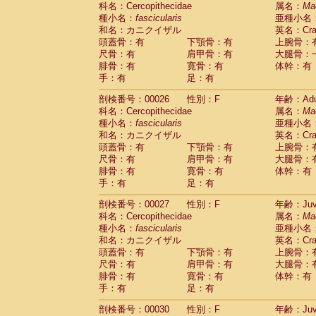
科名：Cercopithecidae
Cebidae
Saguinus midas
属名：
Ma
(0)
種小名：
fascicularis
亜種小名
Cebidae
Saguinus mystax
(2)
和名：カニクイザル
英名：Crab
Cebidae
Saguinus nigricollis
(22)
頭蓋骨：有
下顎骨：有
上腕骨：
Cebidae
Saguinus oedipus
(11)
尺骨：有
肩甲骨：有
大腿骨：
Cebidae
Saguinus weddelli
(0)
腓骨：有
寛骨：有
体幹：有
Cebidae
Saguinus
spp.
(0)
手：有
足：有
Cebidae
Aotus trivirgatus
(2)
Cebidae
Cebus albifrons
(2)
剖検番号：00026
性別：F
年齢：Adu
Cebidae
Cebus apella
科名：Cercopithecidae
(2)
属名：
Ma
Cebidae
Cebus capucinus
種小名：
fascicularis
亜種小名
(1)
Cebidae
Cebus nigrivittatus
和名：カニクイザル
英名：Crab
(0)
Cebidae
Cebus
spp.
頭蓋骨：有
下顎骨：有
上腕骨：
(0)
Cebidae
Saimiri boliviensis
尺骨：有
肩甲骨：有
大腿骨：
(0)
腓骨：有
Cebidae
Saimiri sciureus
寛骨：有
体幹：有
(14)
手：有
足：有
Atelidae
Alouatta caraya
(0)
Atelidae
Alouatta fusca
(0)
剖検番号：00027
性別：F
年齢：Juve
Atelidae
Alouatta seniculus
(0)
科名：Cercopithecidae
属名：
Ma
Atelidae
Alouatta
spp.
(1)
種小名：
fascicularis
亜種小名
Atelidae
Ateles belzebuth
(0)
和名：カニクイザル
英名：Crab
Atelidae
Ateles geoffroyi
(2)
頭蓋骨：有
下顎骨：有
上腕骨：
Atelidae
Ateles paniscus
(6)
尺骨：有
肩甲骨：有
大腿骨：
Atelidae
Ateles
spp.
腓骨：有
寛骨：有
(0)
体幹：有
Atelidae
Lagothrix lagothricha
手：有
足：有
(3)
Atelidae
Lagothrix lagothricha cana
(0)
剖検番号：00030
性別：F
年齢：Juve
Pitheciidae
Cacajao calvus rubicundu