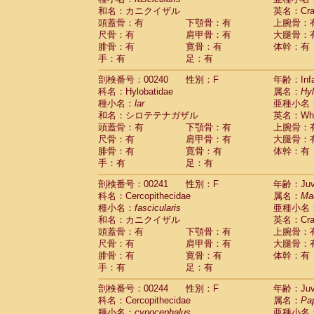
和名：カニクイザル
英名：Crab
頭蓋骨：有
下顎骨：有
上腕骨：
尺骨：有
肩甲骨：有
大腿骨：
腓骨：有
寛骨：有
体幹：有
手：有
足：有
剖検番号：00240
性別：F
年齢：Infa
科名：Hylobatidae
属名：
Hy
種小名：
lar
亜種小名
和名：シロテテナガザル
英名：Whit
頭蓋骨：有
下顎骨：有
上腕骨：
尺骨：有
肩甲骨：有
大腿骨：
腓骨：有
寛骨：有
体幹：有
手：有
足：有
剖検番号：00241
性別：F
年齢：Juve
科名：Cercopithecidae
属名：
Ma
種小名：
fascicularis
亜種小名
和名：カニクイザル
英名：Crab
頭蓋骨：有
下顎骨：有
上腕骨：
尺骨：有
肩甲骨：有
大腿骨：
腓骨：有
寛骨：有
体幹：有
手：有
足：有
剖検番号：00244
性別：F
年齢：Juve
科名：Cercopithecidae
属名：
Pa
種小名：
cynocephalus
亜種小名