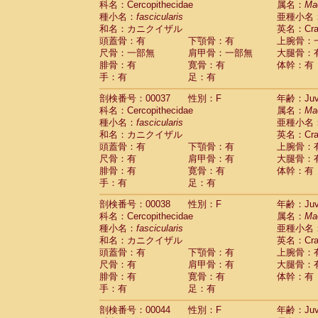
科名：Cercopithecidae
属名：
Ma
Cercopithecidae
Macaca assamensis
(
種小名：
fascicularis
亜種小名
Cercopithecidae
Macaca brunnescen
和名：カニクイザル
英名：Crab
Cercopithecidae
Macaca cyclopis
(17)
頭蓋骨：有
下顎骨：有
上腕骨：
Cercopithecidae
Macaca fascicularis
(3
尺骨：一部無
肩甲骨：一部無
大腿骨：
Cercopithecidae
Macaca fuscaca fusc
腓骨：有
寛骨：有
体幹：有
Cercopithecidae
Macaca fuscata yaku
手：有
足：有
Cercopithecidae
Macaca fuscata
hybr
剖検番号：00037
Cercopithecidae
性別：F
Macaca maura
年齢：Juve
(3)
科名：Cercopithecidae
属名：
Ma
Cercopithecidae
Macaca mulatta
(55)
種小名：
fascicularis
亜種小名
Cercopithecidae
Macaca nemestrina
(3
和名：カニクイザル
英名：Crab
Cercopithecidae
Macaca nigra
(0)
頭蓋骨：有
下顎骨：有
上腕骨：
Cercopithecidae
Macaca radiata
(27)
尺骨：有
肩甲骨：有
大腿骨：
Cercopithecidae
Macaca silenus
(0)
腓骨：有
寛骨：有
体幹：有
Cercopithecidae
Macaca sinica
(1)
手：有
足：有
Cercopithecidae
Macaca sylvanus
(0)
Cercopithecidae
Macaca thibetana
剖検番号：00038
性別：F
年齢：Juve
(0)
Cercopithecidae
Macaca tonkeana
科名：Cercopithecidae
属名：
Ma
(0)
Cercopithecidae
Macaca
hybrid
種小名：
fascicularis
亜種小名
(1)
Cercopithecidae
Macaca
spp.
和名：カニクイザル
英名：Crab
(0)
Cercopithecidae
Allenopithecus nigrov
頭蓋骨：有
下顎骨：有
上腕骨：
尺骨：有
Cercopithecidae
肩甲骨：有
Cercopithecus ascan
大腿骨：
腓骨：有
寛骨：有
体幹：有
Cercopithecidae
Cercopithecus ascan
手：有
足：有
Cercopithecidae
Cercopithecus ceph
Cercopithecidae
Cercopithecus diana
剖検番号：00044
性別：F
年齢：Juve
Cercopithecidae
Cercopithecus hamly