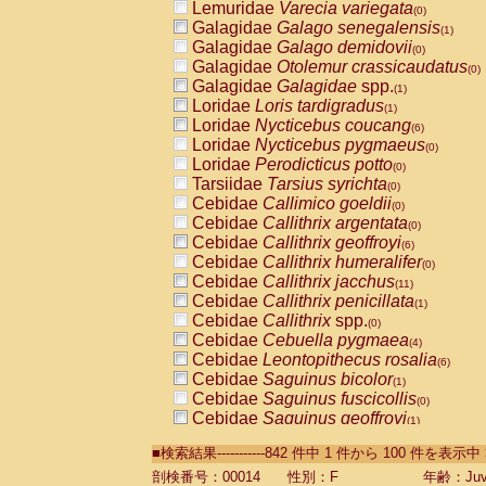
Lemuridae
Varecia variegata
(0)
Galagidae
Galago senegalensis
(1)
Galagidae
Galago demidovii
(0)
Galagidae
Otolemur crassicaudatus
(0)
Galagidae
Galagidae
spp.
(1)
Loridae
Loris tardigradus
(1)
Loridae
Nycticebus coucang
(6)
Loridae
Nycticebus pygmaeus
(0)
Loridae
Perodicticus potto
(0)
Tarsiidae
Tarsius syrichta
(0)
Cebidae
Callimico goeldii
(0)
Cebidae
Callithrix argentata
(0)
Cebidae
Callithrix geoffroyi
(6)
Cebidae
Callithrix humeralifer
(0)
Cebidae
Callithrix jacchus
(11)
Cebidae
Callithrix penicillata
(1)
Cebidae
Callithrix
spp.
(0)
Cebidae
Cebuella pygmaea
(4)
Cebidae
Leontopithecus rosalia
(6)
Cebidae
Saguinus bicolor
(1)
Cebidae
Saguinus fuscicollis
(0)
Cebidae
Saguinus geoffroyi
(1)
Cebidae
Saguinus imperator
(0)
■検索結果-----------842 件中 1 件から 100 件を表示中
Cebidae
Saguinus labiatus
(0)
Cebidae
Saguinus leucopus
剖検番号：00014
性別：F
年齢：Juve
(2)