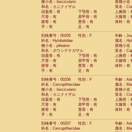
種小名：
fascicularis
亜種小名
和名：カニクイザル
英名：Crab
頭蓋骨：有
下顎骨：有
上腕骨：
尺骨：有
肩甲骨：有
大腿骨：
腓骨：有
寛骨：有
体幹：有
手：有
足：有
剖検番号：00205
性別：F
年齢：Juve
科名：Hylobatidae
属名：
Hy
種小名：
pileatus
亜種小名
和名：ボウシテナガザル
英名：Capp
頭蓋骨：有
下顎骨：有
上腕骨：
尺骨：有
肩甲骨：有
大腿骨：
腓骨：有
寛骨：有
体幹：有
手：有
足：有
剖検番号：00206
性別：F
年齢：Adu
科名：Cercopithecidae
属名：
Ma
種小名：
fascicularis
亜種小名
和名：カニクイザル
英名：Crab
頭蓋骨：有
下顎骨：有
上腕骨：
尺骨：有
肩甲骨：有
大腿骨：
腓骨：有
寛骨：有
体幹：有
手：有
足：有
剖検番号：00207
性別：F
年齢：Adu
科名：Cercopithecidae
属名：
Ma