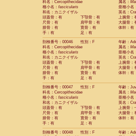
科名：Cercopithecidae
属名：
Ma
Cercopithecidae
Cercopithecus lhoest
種小名：
fascicularis
亜種小名
Cercopithecidae
Cercopithecus mitis
(1
和名：カニクイザル
英名：Crab
Cercopithecidae
Cercopithecus mitis 
頭蓋骨：有
下顎骨：有
上腕骨：
Cercopithecidae
Cercopithecus mitis 
尺骨：有
肩甲骨：有
大腿骨：
Cercopithecidae
Cercopithecus mona
腓骨：有
寛骨：有
体幹：有
Cercopithecidae
Cercopithecus negle
手：有
足：有
Cercopithecidae
Cercopithecus nigrovi
剖検番号：00046
性別：F
年齢：Adu
Cercopithecidae
Cercopithecus petauri
科名：Cercopithecidae
属名：
Ma
Cercopithecidae
Cercopithecus
spp.
(0)
種小名：
fascicularis
亜種小名
Cercopithecidae
Chlorocebus aethiop
和名：カニクイザル
英名：Crab
Cercopithecidae
Chlorocebus pygeryt
頭蓋骨：有
下顎骨：有
上腕骨：
Cercopithecidae
Erythrocebus patas
(3
尺骨：有
肩甲骨：有
大腿骨：
Cercopithecidae
Miopithecus talapoin
腓骨：有
寛骨：有
体幹：有
Cercopithecidae
Cercopithecinae
spp
手：有
足：有
Cercopithecidae
Colobus angolensis
(0
Cercopithecidae
Colobus guereza
剖検番号：00047
性別：F
年齢：Juve
(0)
Cercopithecidae
Colobus polykomos
科名：Cercopithecidae
属名：
Ma
(0
種小名：
Cercopithecidae
fascicularis
Piliocolobus badius
亜種小名
(0
和名：カニクイザル
英名：Crab
Cercopithecidae
Kasi senex vetulus
(1)
頭蓋骨：有
下顎骨：有
上腕骨：
Cercopithecidae
Kasi senex
(1)
尺骨：有
肩甲骨：有
大腿骨：
Cercopithecidae
Nasalis larvatus
(0)
腓骨：有
寛骨：有
体幹：有
Cercopithecidae
Presbytes melaloph
手：有
足：有
Cercopithecidae
Pygathrix nemaeus
(0)
Cercopithecidae
Semnopithecus entel
剖検番号：00048
性別：F
年齢：Adu
Cercopithecidae
Trachypithecus crista