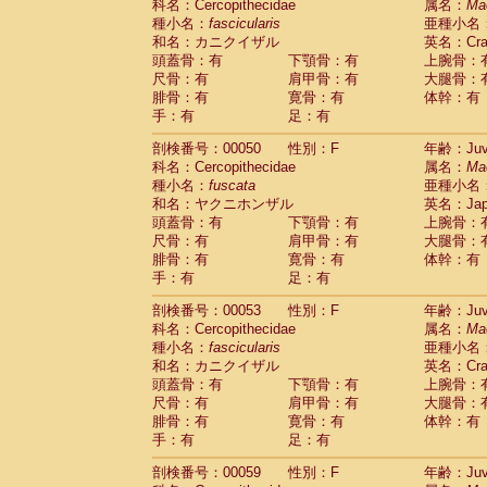
科名：Cercopithecidae
属名：
Ma
Cercopithecidae
Trachypithecus franc
種小名：
fascicularis
亜種小名
Cercopithecidae
Trachypithecus obsc
和名：カニクイザル
英名：Crab
Cercopithecidae
Trachypithecus pilea
頭蓋骨：有
下顎骨：有
上腕骨：
Cercopithecidae
Colobinae
spp.
尺骨：有
肩甲骨：有
大腿骨：
(0)
Cercopithecidae
Presbytesinae
spp.
腓骨：有
寛骨：有
体幹：有
(0)
手：有
Cercopithecidae
足：有
Cercopithecidae
spp
Hylobatidae
Hoolock hoolock
(1)
剖検番号：00050
性別：F
年齢：Juve
Hylobatidae
Hylobates agilis
(0)
科名：Cercopithecidae
属名：
Ma
Hylobatidae
Hylobates klossii
(0)
種小名：
fuscata
亜種小名
Hylobatidae
Hylobates lar
(9)
和名：ヤクニホンザル
英名：Japa
Hylobatidae
Hylobates moloch
(2)
頭蓋骨：有
下顎骨：有
上腕骨：
Hylobatidae
Hylobates muelleri
(0)
尺骨：有
肩甲骨：有
大腿骨：
Hylobatidae
Hylobates pileatus
(3)
腓骨：有
寛骨：有
体幹：有
Hylobatidae
Hylobates
spp.
手：有
足：有
(3)
Hylobatidae
Hylobates
hybrid
(0)
剖検番号：00053
性別：F
年齢：Juve
Hylobatidae
Nomascus concolor
(0)
科名：Cercopithecidae
属名：
Ma
Hylobatidae
Symphalangus syndactyl
種小名：
fascicularis
亜種小名
Hominidae
Pongo pygmaeus
(0)
和名：カニクイザル
英名：Crab
Hominidae
Pan troglodytes
(0)
頭蓋骨：有
下顎骨：有
上腕骨：
Hominidae
Gorilla gorilla beringei
(0)
尺骨：有
肩甲骨：有
大腿骨：
Hominidae
Gorilla gorilla gorilla
(0)
腓骨：有
寛骨：有
体幹：有
Primates misc.
(0)
手：有
足：有
Scandentia
Dendrogale melanura
(0)
Scandentia
Ptilocercus lowii
剖検番号：00059
性別：F
年齢：Juve
(0)