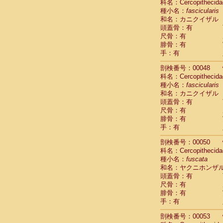
科名：Cercopithecida
Cercopithec
種小名：
fascicularis
Cercopithec
和名：カニクイザル
Cercopithec
頭蓋骨：有
Cercopithec
尺骨：有
Cercopithec
腓骨：有
手：有
Cercopithec
Hylobatida
剖検番号：00048
Hylobatida
科名：Cercopithecida
Hylobatida
種小名：
fascicularis
Hylobatida
和名：カニクイザル
Hylobatida
頭蓋骨：有
Hylobatida
尺骨：有
Hylobatida
腓骨：有
Hylobatida
手：有
Hylobatida
剖検番号：00050
Hylobatida
科名：Cercopithecida
Hylobatida
種小名：
fuscata
Hominidae
和名：ヤクニホンザ
Hominidae
頭蓋骨：有
Hominidae
G
尺骨：有
Hominidae
G
腓骨：有
Primates mis
手：有
Scandentia
Scandentia
剖検番号：00053