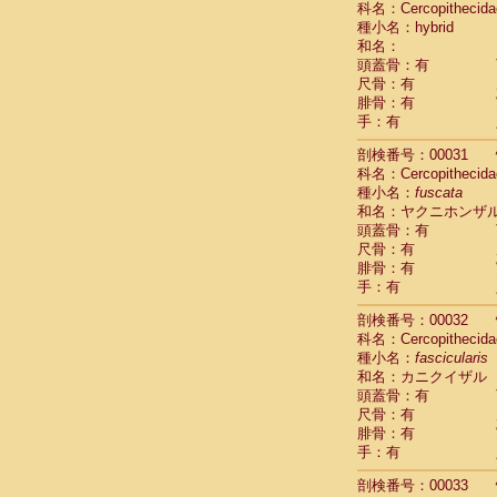
科名：Cercopithecida
Pitheciidae
種小名：hybrid
Pitheciidae
和名：
Pitheciidae
頭蓋骨：有
Pitheciidae
尺骨：有
Pitheciidae
腓骨：有
Pitheciidae
手：有
Pitheciidae
Pitheciidae
剖検番号：00031
Cercopithec
科名：Cercopithecida
Cercopithec
種小名：
fuscata
和名：ヤクニホンザ
Cercopithec
頭蓋骨：有
Cercopithec
尺骨：有
Cercopithec
腓骨：有
Cercopithec
手：有
Cercopithec
Cercopithec
剖検番号：00032
Cercopithec
科名：Cercopithecida
Cercopithec
種小名：
fascicularis
Cercopithec
和名：カニクイザル
Cercopithec
頭蓋骨：有
Cercopithec
尺骨：有
Cercopithec
腓骨：有
Cercopithec
手：有
Cercopithec
剖検番号：00033
Cercopithec