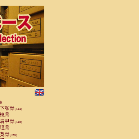
索
下顎骨
(844)
橈骨
肩甲骨
(848)
脛骨
寛骨
(850)