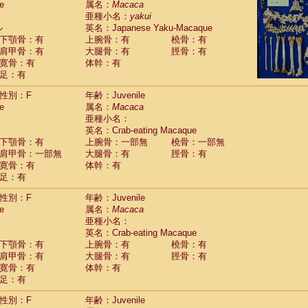
e
属名：
Macaca
idae
Macaca assamensis
(1)
亜種小名：
yakui
idae
Macaca brunnescens
(0)
ル
英名：Japanese Yaku-Macaque
idae
Macaca cyclopis
(17)
下顎骨：有
上腕骨：有
橈骨：有
idae
Macaca fascicularis
(315)
肩甲骨：有
大腿骨：有
脛骨：有
idae
Macaca fuscaca fuscata
(109)
寛骨：有
体幹：有
idae
Macaca fuscata yakui
(99)
足：有
idae
Macaca fuscata
hybrid
(1)
idae
性別：F
Macaca maura
年齢：Juvenile
(3)
e
属名：
Macaca
idae
Macaca mulatta
(56)
亜種小名：
idae
Macaca nemestrina
(3)
英名：Crab-eating Macaque
idae
Macaca nigra
(0)
下顎骨：有
上腕骨：一部無
橈骨：一部無
idae
Macaca radiata
(27)
肩甲骨：一部無
大腿骨：有
脛骨：有
idae
Macaca silenus
(0)
寛骨：有
体幹：有
idae
Macaca sinica
(1)
足：有
idae
Macaca sylvanus
(0)
idae
Macaca thibetana
性別：F
年齢：Juvenile
(0)
idae
Macaca tonkeana
e
属名：
Macaca
(0)
idae
Macaca
hybrid
亜種小名：
(1)
idae
Macaca
spp.
英名：Crab-eating Macaque
(0)
idae
Allenopithecus nigroviridis
下顎骨：有
上腕骨：有
橈骨：有
(0)
idae
肩甲骨：有
Cercopithecus ascanius
大腿骨：有
脛骨：有
(1)
寛骨：有
体幹：有
idae
Cercopithecus ascanius schmidti
(0)
足：有
idae
Cercopithecus cephus
(0)
idae
Cercopithecus diana
(0)
性別：F
年齢：Juvenile
idae
Cercopithecus hamlyni
(0)