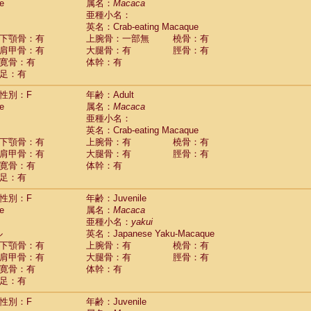
(0)
e
属名：
Macaca
idae
Trachypithecus francoisi
亜種小名：
(0)
idae
Trachypithecus obscurus
英名：Crab-eating Macaque
(4)
idae
Trachypithecus pileatus
下顎骨：有
上腕骨：一部無
橈骨：有
(0)
idae
Colobinae
spp.
肩甲骨：有
大腿骨：有
脛骨：有
(0)
idae
Presbytesinae
spp.
寛骨：有
体幹：有
(0)
idae
足：有
Cercopithecidae
spp.
(0)
e
Hoolock hoolock
(1)
性別：F
年齢：Adult
e
Hylobates agilis
(0)
e
属名：
Macaca
e
Hylobates klossii
(0)
亜種小名：
e
Hylobates lar
(9)
英名：Crab-eating Macaque
e
Hylobates moloch
(2)
下顎骨：有
上腕骨：有
橈骨：有
e
Hylobates muelleri
(0)
肩甲骨：有
大腿骨：有
脛骨：有
e
Hylobates pileatus
(3)
寛骨：有
体幹：有
e
Hylobates
spp.
足：有
(3)
e
Hylobates
hybrid
(1)
性別：F
年齢：Juvenile
e
Nomascus concolor
(0)
e
属名：
Macaca
e
Symphalangus syndactylus
(1)
亜種小名：
yakui
Pongo pygmaeus
(0)
ル
英名：Japanese Yaku-Macaque
Pan troglodytes
(0)
下顎骨：有
上腕骨：有
橈骨：有
orilla gorilla beringei
(0)
肩甲骨：有
大腿骨：有
脛骨：有
orilla gorilla gorilla
(0)
寛骨：有
体幹：有
c.
(0)
足：有
Dendrogale melanura
(0)
Ptilocercus lowii
性別：F
年齢：Juvenile
(0)