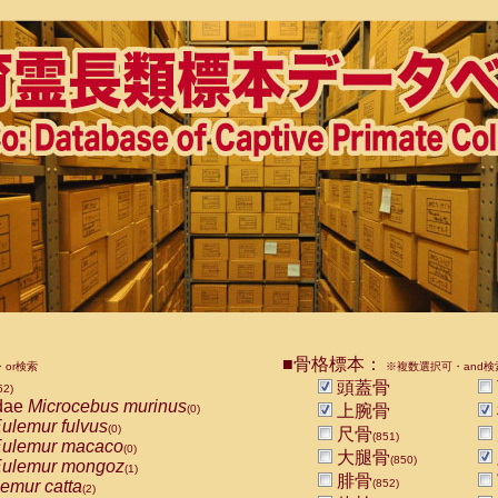
■骨格標本：
or検索
※複数選択可・and検
頭蓋骨
52)
dae
Microcebus murinus
上腕骨
(0)
ulemur fulvus
(0)
尺骨
(851)
ulemur macaco
(0)
大腿骨
(850)
ulemur mongoz
(1)
腓骨
emur catta
(852)
(2)