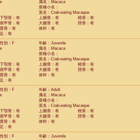
e
属名：
Macaca
idae
Cercopithecus lhoesti
(1)
亜種小名：
idae
Cercopithecus mitis
(1)
英名：Crab-eating Macaque
idae
Cercopithecus mitis doggetti
(1)
下顎骨：有
上腕骨：有
橈骨：有
idae
Cercopithecus mitis albogularis
肩甲骨：有
大腿骨：有
脛骨：有
(0)
idae
Cercopithecus mona
寛骨：有
体幹：有
(3)
idae
Cercopithecus neglectus
足：有
(1)
idae
Cercopithecus nigroviridis
(0)
性別：F
年齢：Juvenile
idae
Cercopithecus petaurista buettikoferi
(0)
e
属名：
Macaca
idae
Cercopithecus
spp.
(0)
亜種小名：
idae
Chlorocebus aethiops
(4)
英名：Crab-eating Macaque
idae
Chlorocebus pygerythrus cynosuros
(0)
下顎骨：有
上腕骨：有
橈骨：有
idae
Erythrocebus patas
(31)
肩甲骨：有
大腿骨：有
脛骨：有
idae
Miopithecus talapoin
(1)
寛骨：有
体幹：有
idae
Cercopithecinae
spp.
(0)
足：有
idae
Colobus angolensis
(0)
idae
Colobus guereza
性別：F
年齢：Adult
(0)
idae
Colobus polykomos
e
属名：
Macaca
(0)
idae
Piliocolobus badius
亜種小名：
(0)
英名：Crab-eating Macaque
idae
Kasi senex vetulus
(1)
下顎骨：有
上腕骨：有
橈骨：有
idae
Kasi senex
(1)
肩甲骨：有
大腿骨：有
脛骨：有
idae
Nasalis larvatus
(0)
寛骨：有
体幹：有
idae
Presbytes melalophos
(0)
足：有
idae
Pygathrix nemaeus
(0)
idae
Semnopithecus entellus
(15)
性別：F
年齢：Juvenile
idae
Trachypithecus cristatus