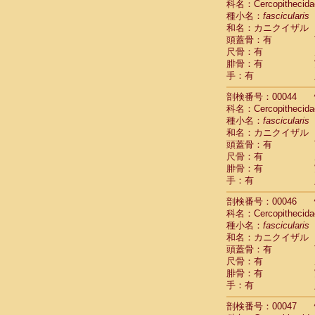
科名：Cercopithecida
Cercopithec
種小名：
fascicularis
Cercopithec
和名：カニクイザル
Cercopithec
頭蓋骨：有
Cercopithec
尺骨：有
Cercopithec
腓骨：有
Cercopithec
手：有
Cercopithec
剖検番号：00044
Cercopithec
科名：Cercopithecida
Cercopithec
種小名：
fascicularis
Cercopithec
和名：カニクイザル
Cercopithec
頭蓋骨：有
Cercopithec
尺骨：有
Cercopithec
腓骨：有
Cercopithec
手：有
Cercopithec
Cercopithec
剖検番号：00046
Cercopithec
科名：Cercopithecida
種小名：
Cercopithec
fascicularis
和名：カニクイザル
Cercopithec
頭蓋骨：有
Cercopithec
尺骨：有
Cercopithec
腓骨：有
Cercopithec
手：有
Cercopithec
Cercopithec
剖検番号：00047
Cercopithec