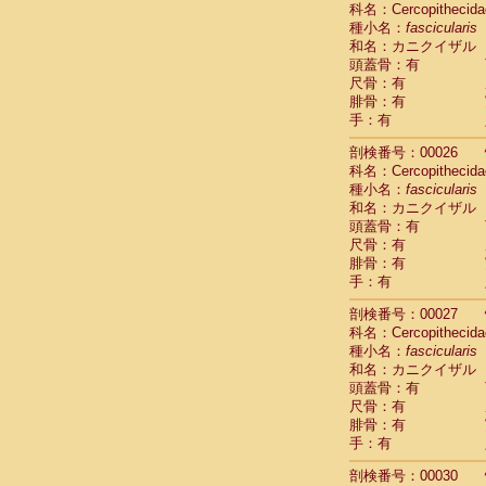
科名：Cercopithecida
Cebidae
Sa
種小名：
fascicularis
Cebidae
Sa
和名：カニクイザル
Cebidae
Sag
頭蓋骨：有
Cebidae
Sa
尺骨：有
Cebidae
Sag
腓骨：有
Cebidae
Sa
手：有
Cebidae
Aot
Cebidae
Ceb
剖検番号：00026
Cebidae
Ceb
科名：Cercopithecida
Cebidae
Ce
種小名：
fascicularis
Cebidae
Ceb
和名：カニクイザル
Cebidae
Ce
頭蓋骨：有
Cebidae
Sai
尺骨：有
腓骨：有
Cebidae
Sai
手：有
Atelidae
Alo
Atelidae
Alo
剖検番号：00027
Atelidae
Alo
科名：Cercopithecida
Atelidae
Alo
種小名：
fascicularis
Atelidae
Ate
和名：カニクイザル
Atelidae
Ate
頭蓋骨：有
Atelidae
Ate
尺骨：有
Atelidae
Ate
腓骨：有
Atelidae
Lag
手：有
Atelidae
Lag
剖検番号：00030
Pitheciidae