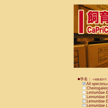
■学名：
※複数選択可・
All species
(8
Cheirogalei
Lemuridae
E
Lemuridae
E
Lemuridae
E
Lemuridae
L