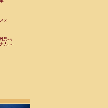
手
メス
乳児
(61)
大人
(396)