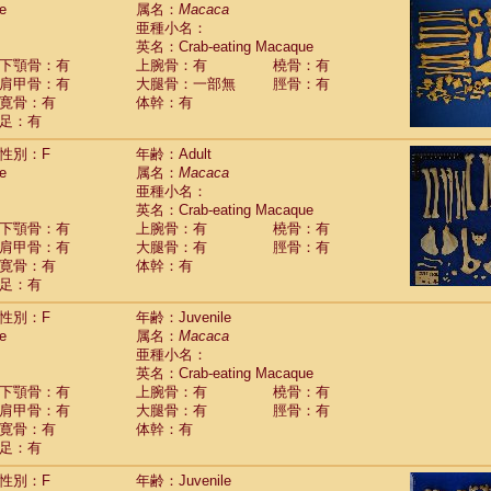
e
guinus midas
属名：
Macaca
(0)
亜種小名：
guinus mystax
(2)
英名：Crab-eating Macaque
uinus nigricollis
(22)
下顎骨：有
上腕骨：有
橈骨：有
guinus oedipus
(12)
肩甲骨：有
大腿骨：一部無
脛骨：有
uinus weddelli
(0)
寛骨：有
体幹：有
guinus
spp.
(0)
足：有
us trivirgatus
(2)
us albifrons
(2)
性別：F
年齢：Adult
us apella
e
(2)
属名：
Macaca
bus capucinus
亜種小名：
(1)
us nigrivittatus
英名：Crab-eating Macaque
(0)
bus
spp.
下顎骨：有
上腕骨：有
橈骨：有
(0)
miri boliviensis
肩甲骨：有
大腿骨：有
脛骨：有
(0)
miri sciureus
寛骨：有
体幹：有
(14)
足：有
uatta caraya
(0)
uatta fusca
(0)
性別：F
年齢：Juvenile
uatta seniculus
(0)
e
属名：
Macaca
uatta
spp.
(1)
亜種小名：
les belzebuth
(0)
英名：Crab-eating Macaque
les geoffroyi
(2)
下顎骨：有
上腕骨：有
橈骨：有
les paniscus
(7)
肩甲骨：有
大腿骨：有
脛骨：有
les
spp.
寛骨：有
(0)
体幹：有
othrix lagothricha
足：有
(3)
othrix lagothricha cana
(0)
性別：F
年齢：Juvenile
Cacajao calvus rubicundus
(0)