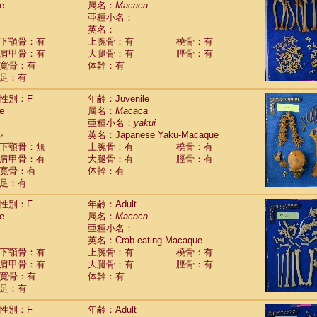
e
属名：
Macaca
Callicebus cupreus
(2)
亜種小名：
Callicebus donacophilus
(0)
英名：
Callicebus moloch
(0)
下顎骨：有
上腕骨：有
橈骨：有
Callicebus torquatus
(0)
肩甲骨：有
大腿骨：有
脛骨：有
Callicebus
spp.
(0)
寛骨：有
体幹：有
Chiropotes satanas
(1)
足：有
Pithecia monachus
(0)
Pithecia pithecia
性別：F
年齢：Juvenile
(0)
idae
Cercocebus agilis
e
属名：
Macaca
(0)
idae
Cercocebus galeritus chrysogaster
亜種小名：
yakui
(0)
ル
idae
Cercocebus torquatus atys
英名：Japanese Yaku-Macaque
(0)
下顎骨：無
上腕骨：有
橈骨：有
idae
Cercocebus torquatus lunulatus
(1)
肩甲骨：有
大腿骨：有
脛骨：有
idae
Cercocebus torquatus torquatus
(0)
寛骨：有
体幹：有
idae
Cercocebus
hybrid
(2)
足：有
idae
Cercocebus
spp.
(0)
idae
Lophocebus albigena
(0)
性別：F
年齢：Adult
idae
Papio anubis
(0)
e
属名：
Macaca
idae
Papio cynocephalus
(7)
亜種小名：
idae
Papio hamadryas
英名：Crab-eating Macaque
(1)
idae
Papio papio
下顎骨：有
上腕骨：有
橈骨：有
(0)
idae
Papio
spp.
肩甲骨：有
大腿骨：有
脛骨：有
(0)
idae
Mandrillus leucophaeus
寛骨：有
体幹：有
(0)
idae
Mandrillus sphinx
足：有
(0)
idae
Theropithecus gelada
(0)
性別：F
年齢：Adult
idae
Macaca arctoides
(3)