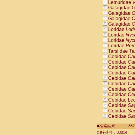
Lemuridae
V
Galagidae
G
Galagidae
G
Galagidae
O
Galagidae
G
Loridae
Lori
Loridae
Nyc
Loridae
Nyc
Loridae
Pero
Tarsiidae
Ta
Cebidae
Cal
Cebidae
Cal
Cebidae
Cal
Cebidae
Cal
Cebidae
Cal
Cebidae
Cal
Cebidae
Cal
Cebidae
Ce
Cebidae
Leo
Cebidae
Sag
Cebidae
Sag
Cebidae
Sag
Cebidae
Sag
■検索結果----------
Cebidae
Sag
Cebidae
Sa
剖検番号：00014