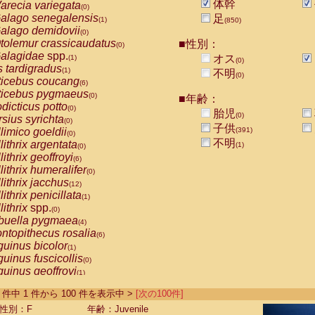
体幹
arecia variegata
(0)
alago senegalensis
足
(1)
(850)
alago demidovii
(0)
tolemur crassicaudatus
■性別：
(0)
alagidae
spp.
オス
(1)
(0)
s tardigradus
(1)
不明
(0)
ticebus coucang
(6)
ticebus pygmaeus
(0)
■年齢：
dicticus potto
(0)
胎児
(0)
rsius syrichta
(0)
子供
limico goeldii
(391)
(0)
不明
lithrix argentata
(1)
(0)
lithrix geoffroyi
(6)
lithrix humeralifer
(0)
lithrix jacchus
(12)
lithrix penicillata
(1)
lithrix
spp.
(0)
buella pygmaea
(4)
ntopithecus rosalia
(6)
uinus bicolor
(1)
uinus fuscicollis
(0)
uinus geoffroyi
(1)
uinus imperator
(0)
-852 件中 1 件から 100 件を表示中 >
[次の100件]
uinus labiatus
(0)
guinus leucopus
性別：F
年齢：Juvenile
(2)