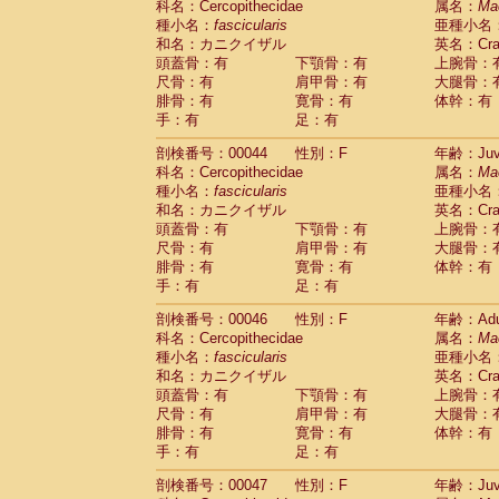
科名：Cercopithecidae
属名：
Ma
Cercopithecidae
Cercopithecus lhoest
種小名：
fascicularis
亜種小名
Cercopithecidae
Cercopithecus mitis
(1
和名：カニクイザル
英名：Crab
Cercopithecidae
Cercopithecus mitis 
頭蓋骨：有
下顎骨：有
上腕骨：
Cercopithecidae
Cercopithecus mitis 
尺骨：有
肩甲骨：有
大腿骨：
Cercopithecidae
Cercopithecus mona
腓骨：有
寛骨：有
体幹：有
Cercopithecidae
Cercopithecus negle
手：有
足：有
Cercopithecidae
Cercopithecus nigrovi
剖検番号：00044
性別：F
年齢：Juve
Cercopithecidae
Cercopithecus petauri
科名：Cercopithecidae
属名：
Ma
Cercopithecidae
Cercopithecus
spp.
(0)
種小名：
fascicularis
亜種小名
Cercopithecidae
Chlorocebus aethiop
和名：カニクイザル
英名：Crab
Cercopithecidae
Chlorocebus pygeryt
頭蓋骨：有
下顎骨：有
上腕骨：
Cercopithecidae
Erythrocebus patas
(3
尺骨：有
肩甲骨：有
大腿骨：
Cercopithecidae
Miopithecus talapoin
腓骨：有
寛骨：有
体幹：有
Cercopithecidae
Cercopithecinae
spp
手：有
足：有
Cercopithecidae
Colobus angolensis
(0
Cercopithecidae
Colobus guereza
剖検番号：00046
性別：F
年齢：Adu
(0)
Cercopithecidae
Colobus polykomos
科名：Cercopithecidae
属名：
Ma
(0
種小名：
Cercopithecidae
fascicularis
Piliocolobus badius
亜種小名
(0
和名：カニクイザル
英名：Crab
Cercopithecidae
Kasi senex vetulus
(1)
頭蓋骨：有
下顎骨：有
上腕骨：
Cercopithecidae
Kasi senex
(1)
尺骨：有
肩甲骨：有
大腿骨：
Cercopithecidae
Nasalis larvatus
(0)
腓骨：有
寛骨：有
体幹：有
Cercopithecidae
Presbytes melaloph
手：有
足：有
Cercopithecidae
Pygathrix nemaeus
(0)
Cercopithecidae
Semnopithecus entel
剖検番号：00047
性別：F
年齢：Juve
Cercopithecidae
Trachypithecus crista