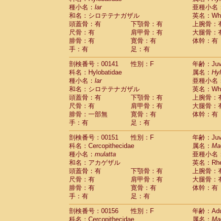
種小名：
lar
亜種小名
和名：シロテテナガザル
英名：Whit
頭蓋骨：有
下顎骨：有
上腕骨：
尺骨：有
肩甲骨：有
大腿骨：
腓骨：有
寛骨：有
体幹：有
手：有
足：有
剖検番号：00141
性別：F
年齢：Juve
科名：Hylobatidae
属名：
Hy
種小名：
lar
亜種小名
和名：シロテテナガザル
英名：Whit
頭蓋骨：有
下顎骨：有
上腕骨：
尺骨：有
肩甲骨：有
大腿骨：
腓骨：一部無
寛骨：有
体幹：有
手：有
足：有
剖検番号：00151
性別：F
年齢：Juve
科名：Cercopithecidae
属名：
Ma
種小名：
mulatta
亜種小名
和名：アカゲザル
英名：Rhes
頭蓋骨：有
下顎骨：有
上腕骨：
尺骨：有
肩甲骨：有
大腿骨：
腓骨：有
寛骨：有
体幹：有
手：有
足：有
剖検番号：00156
性別：F
年齢：Adu
科名：Cercopithecidae
属名：
Ma