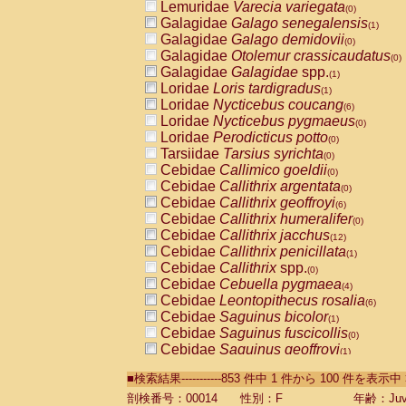
Lemuridae
Varecia variegata
(0)
Galagidae
Galago senegalensis
(1)
Galagidae
Galago demidovii
(0)
Galagidae
Otolemur crassicaudatus
(0)
Galagidae
Galagidae
spp.
(1)
Loridae
Loris tardigradus
(1)
Loridae
Nycticebus coucang
(6)
Loridae
Nycticebus pygmaeus
(0)
Loridae
Perodicticus potto
(0)
Tarsiidae
Tarsius syrichta
(0)
Cebidae
Callimico goeldii
(0)
Cebidae
Callithrix argentata
(0)
Cebidae
Callithrix geoffroyi
(6)
Cebidae
Callithrix humeralifer
(0)
Cebidae
Callithrix jacchus
(12)
Cebidae
Callithrix penicillata
(1)
Cebidae
Callithrix
spp.
(0)
Cebidae
Cebuella pygmaea
(4)
Cebidae
Leontopithecus rosalia
(6)
Cebidae
Saguinus bicolor
(1)
Cebidae
Saguinus fuscicollis
(0)
Cebidae
Saguinus geoffroyi
(1)
Cebidae
Saguinus imperator
(0)
■検索結果-----------853 件中 1 件から 100 件を表示中
Cebidae
Saguinus labiatus
(0)
Cebidae
Saguinus leucopus
剖検番号：00014
性別：F
年齢：Juve
(2)