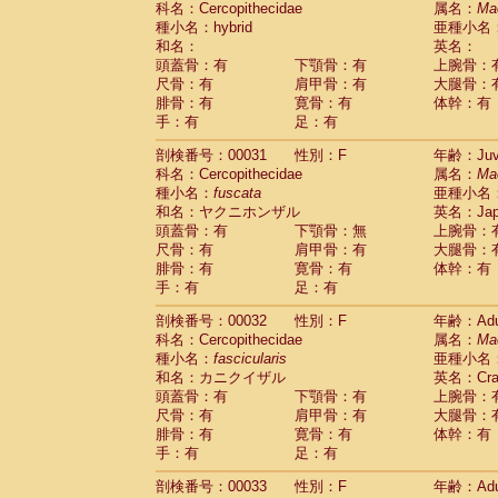
科名：Cercopithecidae
属名：
Ma
Pitheciidae
Callicebus cupreus
(2)
種小名：hybrid
亜種小名
Pitheciidae
Callicebus donacophilus
(0
和名：
英名：
Pitheciidae
Callicebus moloch
(0)
頭蓋骨：有
下顎骨：有
上腕骨：
Pitheciidae
Callicebus torquatus
(0)
尺骨：有
肩甲骨：有
大腿骨：
Pitheciidae
Callicebus
spp.
(0)
腓骨：有
寛骨：有
体幹：有
Pitheciidae
Chiropotes satanas
(1)
手：有
足：有
Pitheciidae
Pithecia monachus
(0)
Pitheciidae
Pithecia pithecia
剖検番号：00031
性別：F
年齢：Juve
(0)
Cercopithecidae
Cercocebus agilis
科名：Cercopithecidae
属名：
Ma
(0)
Cercopithecidae
Cercocebus galeritus
種小名：
fuscata
亜種小名
和名：ヤクニホンザル
Cercopithecidae
Cercocebus torquatu
英名：Japa
頭蓋骨：有
下顎骨：無
上腕骨：
Cercopithecidae
Cercocebus torquatus
尺骨：有
肩甲骨：有
大腿骨：
Cercopithecidae
Cercocebus torquatu
腓骨：有
寛骨：有
体幹：有
Cercopithecidae
Cercocebus
hybrid
(2)
手：有
足：有
Cercopithecidae
Cercocebus
spp.
(0)
Cercopithecidae
Lophocebus albigen
剖検番号：00032
性別：F
年齢：Adu
Cercopithecidae
Papio anubis
(0)
科名：Cercopithecidae
属名：
Ma
Cercopithecidae
Papio cynocephalus
(
種小名：
fascicularis
亜種小名
Cercopithecidae
Papio hamadryas
和名：カニクイザル
英名：Crab
(1)
Cercopithecidae
Papio papio
頭蓋骨：有
下顎骨：有
上腕骨：
(0)
Cercopithecidae
Papio
spp.
尺骨：有
肩甲骨：有
大腿骨：
(0)
Cercopithecidae
Mandrillus leucopha
腓骨：有
寛骨：有
体幹：有
Cercopithecidae
Mandrillus sphinx
手：有
足：有
(0)
Cercopithecidae
Theropithecus gelad
剖検番号：00033
性別：F
年齢：Adu
Cercopithecidae
Macaca arctoides
(3)