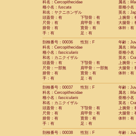
科名：Cercopithecidae
属名：
Ma
Cercopithecidae
Macaca assamensis
(
種小名：
fuscata
亜種小名
Cercopithecidae
Macaca brunnescen
和名：ヤクニホンザル
英名：Japa
Cercopithecidae
Macaca cyclopis
(17)
頭蓋骨：有
下顎骨：有
上腕骨：
Cercopithecidae
Macaca fascicularis
(3
尺骨：有
肩甲骨：有
大腿骨：
Cercopithecidae
Macaca fuscaca fusc
腓骨：有
寛骨：有
体幹：有
Cercopithecidae
Macaca fuscata yaku
手：有
足：有
Cercopithecidae
Macaca fuscata
hybr
剖検番号：00036
Cercopithecidae
性別：F
Macaca maura
年齢：Juve
(3)
科名：Cercopithecidae
属名：
Ma
Cercopithecidae
Macaca mulatta
(56)
種小名：
fascicularis
亜種小名
Cercopithecidae
Macaca nemestrina
(3
和名：カニクイザル
英名：Crab
Cercopithecidae
Macaca nigra
(0)
頭蓋骨：有
下顎骨：有
上腕骨：
Cercopithecidae
Macaca radiata
(27)
尺骨：一部無
肩甲骨：一部無
大腿骨：
Cercopithecidae
Macaca silenus
(0)
腓骨：有
寛骨：有
体幹：有
Cercopithecidae
Macaca sinica
(1)
手：有
足：有
Cercopithecidae
Macaca sylvanus
(0)
Cercopithecidae
Macaca thibetana
剖検番号：00037
性別：F
年齢：Juve
(0)
Cercopithecidae
Macaca tonkeana
科名：Cercopithecidae
属名：
Ma
(0)
Cercopithecidae
Macaca
hybrid
種小名：
fascicularis
亜種小名
(1)
Cercopithecidae
Macaca
spp.
和名：カニクイザル
英名：Crab
(0)
Cercopithecidae
Allenopithecus nigrov
頭蓋骨：有
下顎骨：有
上腕骨：
尺骨：有
Cercopithecidae
肩甲骨：有
Cercopithecus ascan
大腿骨：
腓骨：有
寛骨：有
体幹：有
Cercopithecidae
Cercopithecus ascan
手：有
足：有
Cercopithecidae
Cercopithecus ceph
Cercopithecidae
Cercopithecus diana
剖検番号：00038
性別：F
年齢：Juve
Cercopithecidae
Cercopithecus hamly