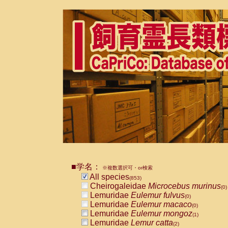
■学名：
※複数選択可・or検索
All species
(853)
Cheirogaleidae
Microcebus murinus
(0)
Lemuridae
Eulemur fulvus
(0)
Lemuridae
Eulemur macaco
(0)
Lemuridae
Eulemur mongoz
(1)
Lemuridae
Lemur catta
(2)