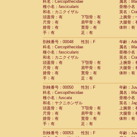
科名：Cercopithecidae
属名：
Ma
Cercopithecidae
Trachypithecus franc
種小名：
fascicularis
亜種小名
Cercopithecidae
Trachypithecus obsc
和名：カニクイザル
英名：Crab
Cercopithecidae
Trachypithecus pilea
頭蓋骨：有
下顎骨：有
上腕骨：
Cercopithecidae
Colobinae
spp.
尺骨：有
肩甲骨：有
大腿骨：
(0)
Cercopithecidae
Presbytesinae
spp.
腓骨：有
寛骨：有
体幹：有
(0)
手：有
Cercopithecidae
足：有
Cercopithecidae
spp
Hylobatidae
Hoolock hoolock
(1)
剖検番号：00048
性別：F
年齢：Adu
Hylobatidae
Hylobates agilis
(0)
科名：Cercopithecidae
属名：
Ma
Hylobatidae
Hylobates klossii
(0)
種小名：
fascicularis
亜種小名
Hylobatidae
Hylobates lar
(9)
和名：カニクイザル
英名：Crab
Hylobatidae
Hylobates moloch
(2)
頭蓋骨：有
下顎骨：有
上腕骨：
Hylobatidae
Hylobates muelleri
(0)
尺骨：有
肩甲骨：有
大腿骨：
Hylobatidae
Hylobates pileatus
(3)
腓骨：有
寛骨：有
体幹：有
Hylobatidae
Hylobates
spp.
手：有
足：有
(3)
Hylobatidae
Hylobates
hybrid
(1)
剖検番号：00050
性別：F
年齢：Juve
Hylobatidae
Nomascus concolor
(0)
科名：Cercopithecidae
属名：
Ma
Hylobatidae
Symphalangus syndactyl
種小名：
fuscata
亜種小名
Hominidae
Pongo pygmaeus
(0)
和名：ヤクニホンザル
英名：Japa
Hominidae
Pan troglodytes
(0)
頭蓋骨：有
下顎骨：有
上腕骨：
Hominidae
Gorilla gorilla beringei
(0)
尺骨：有
肩甲骨：有
大腿骨：
Hominidae
Gorilla gorilla gorilla
(0)
腓骨：有
寛骨：有
体幹：有
Primates misc.
(0)
手：有
足：有
Scandentia
Dendrogale melanura
(0)
Scandentia
Ptilocercus lowii
剖検番号：00053
性別：F
年齢：Juve
(0)