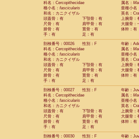
科名：Cercopithecidae
Cebidae
Saguinus midas
属名：
Ma
(0)
種小名：
fascicularis
亜種小名
Cebidae
Saguinus mystax
(2)
和名：カニクイザル
英名：Crab
Cebidae
Saguinus nigricollis
(22)
頭蓋骨：有
下顎骨：有
上腕骨：
Cebidae
Saguinus oedipus
(12)
尺骨：有
肩甲骨：有
大腿骨：
Cebidae
Saguinus weddelli
(0)
腓骨：有
寛骨：有
体幹：有
Cebidae
Saguinus
spp.
(0)
手：有
足：有
Cebidae
Aotus trivirgatus
(2)
Cebidae
Cebus albifrons
(2)
剖検番号：00026
性別：F
年齢：Adu
Cebidae
Cebus apella
科名：Cercopithecidae
(2)
属名：
Ma
Cebidae
Cebus capucinus
種小名：
fascicularis
亜種小名
(1)
Cebidae
Cebus nigrivittatus
和名：カニクイザル
英名：Crab
(0)
Cebidae
Cebus
spp.
頭蓋骨：有
下顎骨：有
上腕骨：
(0)
Cebidae
Saimiri boliviensis
尺骨：有
肩甲骨：有
大腿骨：
(0)
腓骨：有
Cebidae
Saimiri sciureus
寛骨：有
体幹：有
(14)
手：有
足：有
Atelidae
Alouatta caraya
(0)
Atelidae
Alouatta fusca
(0)
剖検番号：00027
性別：F
年齢：Juve
Atelidae
Alouatta seniculus
(0)
科名：Cercopithecidae
属名：
Ma
Atelidae
Alouatta
spp.
(1)
種小名：
fascicularis
亜種小名
Atelidae
Ateles belzebuth
(0)
和名：カニクイザル
英名：Crab
Atelidae
Ateles geoffroyi
(2)
頭蓋骨：有
下顎骨：有
上腕骨：
Atelidae
Ateles paniscus
(7)
尺骨：有
肩甲骨：有
大腿骨：
Atelidae
Ateles
spp.
腓骨：有
寛骨：有
(0)
体幹：有
Atelidae
Lagothrix lagothricha
手：有
足：有
(3)
Atelidae
Lagothrix lagothricha cana
(0)
剖検番号：00030
性別：F
年齢：Juve
Pitheciidae
Cacajao calvus rubicundu