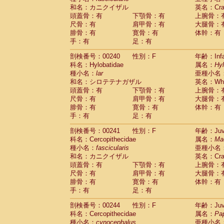
和名：カニクイザル
英名：Crab
頭蓋骨：有
下顎骨：有
上腕骨：
尺骨：有
肩甲骨：有
大腿骨：
腓骨：有
寛骨：有
体幹：有
手：有
足：有
剖検番号：00240
性別：F
年齢：Infa
科名：Hylobatidae
属名：
Hy
種小名：
lar
亜種小名
和名：シロテテナガザル
英名：Whit
頭蓋骨：有
下顎骨：有
上腕骨：
尺骨：有
肩甲骨：有
大腿骨：
腓骨：有
寛骨：有
体幹：有
手：有
足：有
剖検番号：00241
性別：F
年齢：Juve
科名：Cercopithecidae
属名：
Ma
種小名：
fascicularis
亜種小名
和名：カニクイザル
英名：Crab
頭蓋骨：有
下顎骨：有
上腕骨：
尺骨：有
肩甲骨：有
大腿骨：
腓骨：有
寛骨：有
体幹：有
手：有
足：有
剖検番号：00244
性別：F
年齢：Juve
科名：Cercopithecidae
属名：
Pa
種小名：
cynocephalus
亜種小名