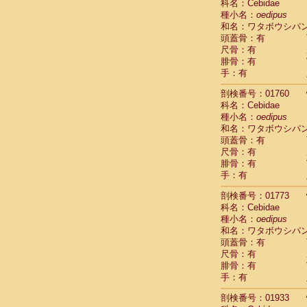
科名：Cebidae
Cercopithec
種小名：
oedipus
Cercopithec
和名：ワタボウシパ
Cercopithec
頭蓋骨：有
Cercopithec
尺骨：有
Cercopithec
腓骨：有
手：有
Cercopithec
Hylobatida
剖検番号：01760
Hylobatida
科名：Cebidae
Hylobatida
種小名：
oedipus
Hylobatida
和名：ワタボウシパ
Hylobatida
頭蓋骨：有
Hylobatida
尺骨：有
Hylobatida
腓骨：有
Hylobatida
手：有
Hylobatida
剖検番号：01773
Hylobatida
科名：Cebidae
Hylobatida
種小名：
oedipus
Hominidae
和名：ワタボウシパ
Hominidae
頭蓋骨：有
Hominidae
G
尺骨：有
Hominidae
G
腓骨：有
Primates mis
手：有
Scandentia
Scandentia
剖検番号：01933