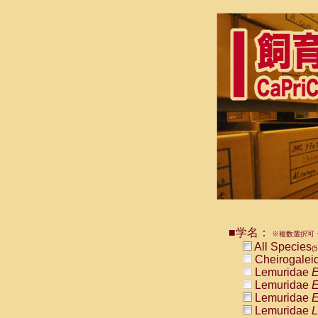
■学名：
※複数選択可・
All Species
(
Cheirogalei
Lemuridae
E
Lemuridae
E
Lemuridae
E
Lemuridae
L