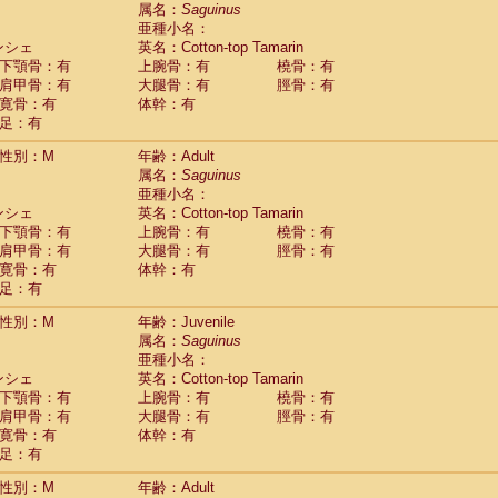
guinus midas
属名：
Saguinus
(0)
亜種小名：
guinus mystax
(1)
ンシェ
英名：Cotton-top Tamarin
uinus nigricollis
(13)
下顎骨：有
上腕骨：有
橈骨：有
guinus oedipus
(19)
肩甲骨：有
大腿骨：有
脛骨：有
uinus weddelli
(0)
寛骨：有
体幹：有
guinus
spp.
(0)
足：有
us trivirgatus
(3)
us albifrons
(1)
性別：M
年齢：Adult
us apella
(6)
属名：
Saguinus
bus capucinus
亜種小名：
(0)
us nigrivittatus
ンシェ
英名：Cotton-top Tamarin
(1)
bus
spp.
下顎骨：有
上腕骨：有
橈骨：有
(0)
miri boliviensis
肩甲骨：有
大腿骨：有
脛骨：有
(0)
miri sciureus
寛骨：有
体幹：有
(7)
足：有
uatta caraya
(0)
uatta fusca
(1)
性別：M
年齢：Juvenile
uatta seniculus
(1)
属名：
Saguinus
uatta
spp.
(0)
亜種小名：
les belzebuth
(0)
ンシェ
英名：Cotton-top Tamarin
les geoffroyi
(3)
下顎骨：有
上腕骨：有
橈骨：有
les paniscus
(3)
肩甲骨：有
大腿骨：有
脛骨：有
les
spp.
寛骨：有
(0)
体幹：有
othrix lagothricha
足：有
(5)
othrix lagothricha cana
(0)
性別：M
年齢：Adult
Cacajao calvus rubicundus
(1)