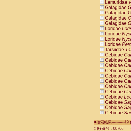
Lemuridae
V
Galagidae
G
Galagidae
G
Galagidae
O
Galagidae
G
Loridae
Lori
Loridae
Nyc
Loridae
Nyc
Loridae
Pero
Tarsiidae
Ta
Cebidae
Cal
Cebidae
Cal
Cebidae
Cal
Cebidae
Cal
Cebidae
Cal
Cebidae
Cal
Cebidae
Cal
Cebidae
Ce
Cebidae
Leo
Cebidae
Sag
Cebidae
Sag
Cebidae
Sag
Cebidae
Sag
■検索結果----------
Cebidae
Sag
Cebidae
Sa
剖検番号：00706