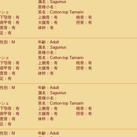
属名：
Saguinus
idae
Cercopithecus lhoesti
(0)
亜種小名：
idae
Cercopithecus mitis
(0)
ンシェ
英名：Cotton-top Tamarin
idae
Cercopithecus mitis doggetti
(1)
下顎骨：有
上腕骨：有
橈骨：有
idae
Cercopithecus mitis albogularis
肩甲骨：有
大腿骨：有
脛骨：有
(0)
idae
Cercopithecus mona
寛骨：有
体幹：有
(0)
idae
Cercopithecus neglectus
足：有
(0)
idae
Cercopithecus nigroviridis
(0)
性別：M
年齢：Adult
idae
Cercopithecus petaurista buettikoferi
(0)
属名：
Saguinus
idae
Cercopithecus
spp.
(0)
亜種小名：
idae
Chlorocebus aethiops
(1)
ンシェ
英名：Cotton-top Tamarin
idae
Chlorocebus pygerythrus cynosuros
(0)
下顎骨：有
上腕骨：有
橈骨：有
idae
Erythrocebus patas
(14)
肩甲骨：有
大腿骨：有
脛骨：有
idae
Miopithecus talapoin
(0)
寛骨：有
体幹：有
idae
Cercopithecinae
spp.
(0)
足：有
idae
Colobus angolensis
(0)
idae
Colobus guereza
性別：M
年齢：Adult
(0)
idae
Colobus polykomos
属名：
Saguinus
(0)
idae
Piliocolobus badius
亜種小名：
(0)
ンシェ
英名：Cotton-top Tamarin
idae
Kasi senex vetulus
(0)
下顎骨：有
上腕骨：有
橈骨：有
idae
Kasi senex
(0)
肩甲骨：有
大腿骨：有
脛骨：有
idae
Nasalis larvatus
(0)
寛骨：有
体幹：有
idae
Presbytes melalophos
(0)
足：有
idae
Pygathrix nemaeus
(0)
idae
Semnopithecus entellus
(6)
性別：M
年齢：Adult
idae
Trachypithecus cristatus