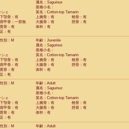
属名：
Saguinus
Callicebus cupreus
(0)
亜種小名：
Callicebus donacophilus
(0)
ンシェ
英名：Cotton-top Tamarin
Callicebus moloch
(0)
下顎骨：有
上腕骨：有
橈骨：有
Callicebus torquatus
(0)
肩甲骨：一部無
大腿骨：有
脛骨：有
Callicebus
spp.
(0)
寛骨：有
体幹：有
Chiropotes satanas
(1)
足：有
Pithecia monachus
(3)
Pithecia pithecia
性別：M
年齢：Juvenile
(0)
idae
Cercocebus agilis
属名：
Saguinus
(0)
idae
Cercocebus galeritus chrysogaster
亜種小名：
(0)
ンシェ
idae
Cercocebus torquatus atys
英名：Cotton-top Tamarin
(0)
下顎骨：有
上腕骨：有
橈骨：有
idae
Cercocebus torquatus lunulatus
(0)
肩甲骨：有
大腿骨：有
脛骨：有
idae
Cercocebus torquatus torquatus
(0)
寛骨：有
体幹：有
idae
Cercocebus
hybrid
(0)
足：有
idae
Cercocebus
spp.
(0)
idae
Lophocebus albigena
(0)
性別：M
年齢：Adult
idae
Papio anubis
(0)
属名：
Saguinus
idae
Papio cynocephalus
(4)
亜種小名：
idae
Papio hamadryas
ンシェ
英名：Cotton-top Tamarin
(0)
idae
Papio papio
下顎骨：有
上腕骨：有
橈骨：有
(0)
idae
Papio
spp.
肩甲骨：有
大腿骨：有
脛骨：有
(0)
idae
Mandrillus leucophaeus
寛骨：有
体幹：有
(2)
idae
Mandrillus sphinx
足：有
(0)
idae
Theropithecus gelada
(1)
性別：M
年齢：Adult
idae
Macaca arctoides
(1)