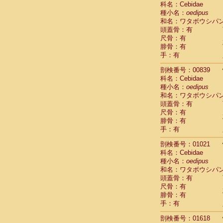
科名：Cebidae
Cebidae
Sa
種小名：
oedipus
Cebidae
Sa
和名：ワタボウシパ
Cebidae
Sag
頭蓋骨：有
Cebidae
Sa
尺骨：有
Cebidae
Sag
腓骨：有
Cebidae
Sa
手：有
Cebidae
Aot
Cebidae
Ceb
剖検番号：00839
Cebidae
Ceb
科名：Cebidae
Cebidae
Ce
種小名：
oedipus
Cebidae
Ceb
和名：ワタボウシパ
Cebidae
Ce
頭蓋骨：有
Cebidae
Sai
尺骨：有
腓骨：有
Cebidae
Sai
手：有
Atelidae
Alo
Atelidae
Alo
剖検番号：01021
Atelidae
Alo
科名：Cebidae
Atelidae
Alo
種小名：
oedipus
Atelidae
Ate
和名：ワタボウシパ
Atelidae
Ate
頭蓋骨：有
Atelidae
Ate
尺骨：有
Atelidae
Ate
腓骨：有
Atelidae
Lag
手：有
Atelidae
Lag
剖検番号：01618
Pitheciidae