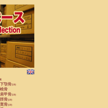
索
下顎骨
(19)
橈骨
肩甲骨
(19)
脛骨
(19)
寛骨
(19)