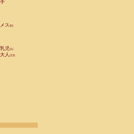
手
メス
(0)
乳児
(1)
大人
(13)