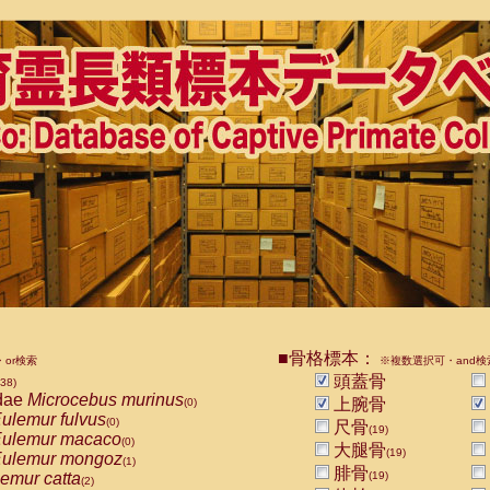
■骨格標本：
or検索
※複数選択可・and検
頭蓋骨
538)
dae
Microcebus murinus
上腕骨
(0)
ulemur fulvus
(0)
尺骨
(19)
ulemur macaco
(0)
大腿骨
(19)
ulemur mongoz
(1)
腓骨
emur catta
(19)
(2)