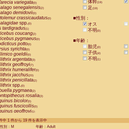
体幹
arecia variegata
(19)
(0)
alago senegalensis
足
(2)
(19)
alago demidovii
(0)
tolemur crassicaudatus
■性別：
(0)
alagidae
spp.
オス
(0)
s tardigradus
(1)
不明
(0)
ticebus coucang
(2)
ticebus pygmaeus
(0)
■年齢：
dicticus potto
(0)
胎児
(0)
rsius syrichta
(0)
子供
limico goeldii
(4)
(0)
不明
lithrix argentata
(1)
(3)
lithrix geoffroyi
(7)
lithrix humeralifer
(0)
lithrix jacchus
(20)
lithrix penicillata
(2)
lithrix
spp.
(0)
buella pygmaea
(2)
ntopithecus rosalia
(3)
uinus bicolor
(0)
uinus fuscicollis
(0)
uinus geoffroyi
(1)
uinus imperator
(0)
-19 件中 1 件から 19 件を表示中
uinus labiatus
(0)
guinus leucopus
性別：M
年齢：Adult
(4)