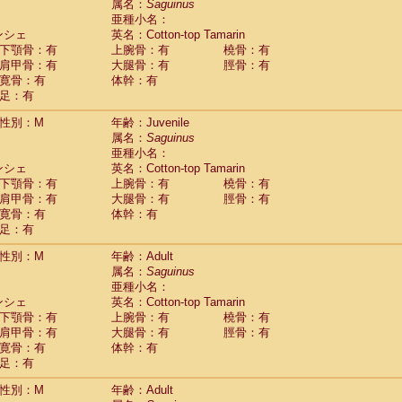
(0)
属名：
Saguinus
idae
Trachypithecus francoisi
亜種小名：
(0)
idae
Trachypithecus obscurus
ンシェ
英名：Cotton-top Tamarin
(1)
idae
Trachypithecus pileatus
下顎骨：有
上腕骨：有
橈骨：有
(0)
idae
Colobinae
spp.
肩甲骨：有
大腿骨：有
脛骨：有
(0)
idae
Presbytesinae
spp.
寛骨：有
体幹：有
(0)
idae
足：有
Cercopithecidae
spp.
(0)
e
Hoolock hoolock
(0)
性別：M
年齢：Juvenile
e
Hylobates agilis
(1)
属名：
Saguinus
e
Hylobates klossii
(0)
亜種小名：
e
Hylobates lar
(10)
ンシェ
英名：Cotton-top Tamarin
e
Hylobates moloch
(0)
下顎骨：有
上腕骨：有
橈骨：有
e
Hylobates muelleri
(0)
肩甲骨：有
大腿骨：有
脛骨：有
e
Hylobates pileatus
(2)
寛骨：有
体幹：有
e
Hylobates
spp.
足：有
(0)
e
Hylobates
hybrid
(0)
性別：M
年齢：Adult
e
Nomascus concolor
(0)
属名：
Saguinus
e
Symphalangus syndactylus
(0)
亜種小名：
Pongo pygmaeus
(0)
ンシェ
英名：Cotton-top Tamarin
Pan troglodytes
(1)
下顎骨：有
上腕骨：有
橈骨：有
orilla gorilla beringei
(0)
肩甲骨：有
大腿骨：有
脛骨：有
orilla gorilla gorilla
(0)
寛骨：有
体幹：有
c.
(0)
足：有
Dendrogale melanura
(0)
Ptilocercus lowii
性別：M
年齢：Adult
(0)