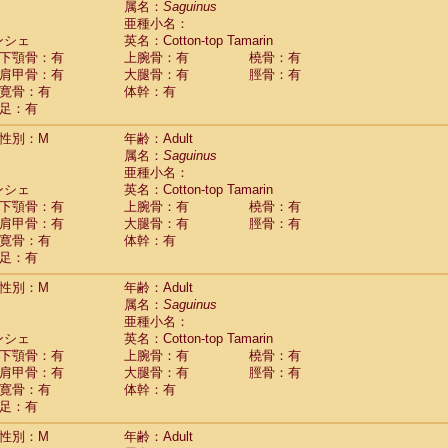
属名：
Saguinus
idae
Macaca assamensis
(0)
亜種小名：
idae
Macaca brunnescens
(0)
ンシェ
英名：Cotton-top Tamarin
idae
Macaca cyclopis
(6)
下顎骨：有
上腕骨：有
橈骨：有
idae
Macaca fascicularis
(136)
肩甲骨：有
大腿骨：有
脛骨：有
idae
Macaca fuscaca fuscata
(82)
寛骨：有
体幹：有
idae
Macaca fuscata yakui
(86)
足：有
idae
Macaca fuscata
hybrid
(0)
idae
性別：M
Macaca maura
年齢：Adult
(1)
属名：
Saguinus
idae
Macaca mulatta
(45)
亜種小名：
idae
Macaca nemestrina
(3)
ンシェ
英名：Cotton-top Tamarin
idae
Macaca nigra
(1)
下顎骨：有
上腕骨：有
橈骨：有
idae
Macaca radiata
(7)
肩甲骨：有
大腿骨：有
脛骨：有
idae
Macaca silenus
(0)
寛骨：有
体幹：有
idae
Macaca sinica
(0)
足：有
idae
Macaca sylvanus
(2)
idae
Macaca thibetana
性別：M
年齢：Adult
(0)
idae
Macaca tonkeana
属名：
Saguinus
(0)
idae
Macaca
hybrid
亜種小名：
(1)
idae
Macaca
spp.
ンシェ
英名：Cotton-top Tamarin
(0)
idae
Allenopithecus nigroviridis
下顎骨：有
上腕骨：有
橈骨：有
(0)
idae
肩甲骨：有
Cercopithecus ascanius
大腿骨：有
脛骨：有
(2)
寛骨：有
体幹：有
idae
Cercopithecus ascanius schmidti
(0)
足：有
idae
Cercopithecus cephus
(1)
idae
Cercopithecus diana
(0)
性別：M
年齢：Adult
idae
Cercopithecus hamlyni
(0)