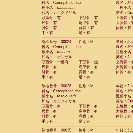
科名：Cercopithecidae
Cebidae
Saguinus midas
属名：
Ma
(0)
種小名：
fascicularis
亜種小名
Cebidae
Saguinus mystax
(1)
和名：カニクイザル
英名：Crab
Cebidae
Saguinus nigricollis
(13)
頭蓋骨：有
下顎骨：有
上腕骨：
Cebidae
Saguinus oedipus
(19)
尺骨：有
肩甲骨：有
大腿骨：
Cebidae
Saguinus weddelli
(0)
腓骨：有
寛骨：有
体幹：有
Cebidae
Saguinus
spp.
(0)
手：有
足：有
Cebidae
Aotus trivirgatus
(3)
Cebidae
Cebus albifrons
(1)
剖検番号：00024
性別：M
年齢：Juve
Cebidae
Cebus apella
科名：Cercopithecidae
(6)
属名：
Ma
Cebidae
Cebus capucinus
種小名：
fuscata
亜種小名
(0)
Cebidae
Cebus nigrivittatus
和名：ニホンザル
英名：Japa
(1)
Cebidae
Cebus
spp.
頭蓋骨：一部有
下顎骨：無
上腕骨：
(0)
Cebidae
Saimiri boliviensis
尺骨：有
肩甲骨：有
大腿骨：
(0)
腓骨：有
Cebidae
Saimiri sciureus
寛骨：有
体幹：有
(7)
手：有
足：有
Atelidae
Alouatta caraya
(0)
Atelidae
Alouatta fusca
(1)
剖検番号：00028
性別：M
年齢：Juve
Atelidae
Alouatta seniculus
(1)
科名：Cercopithecidae
属名：
Ma
Atelidae
Alouatta
spp.
(0)
種小名：
fascicularis
亜種小名
Atelidae
Ateles belzebuth
(0)
和名：カニクイザル
英名：Crab
Atelidae
Ateles geoffroyi
(3)
頭蓋骨：有
下顎骨：有
上腕骨：
Atelidae
Ateles paniscus
(3)
尺骨：有
肩甲骨：有
大腿骨：
Atelidae
Ateles
spp.
腓骨：有
寛骨：有
(0)
体幹：有
Atelidae
Lagothrix lagothricha
手：有
足：有
(5)
Atelidae
Lagothrix lagothricha cana
(0)
剖検番号：00035
性別：M
年齢：Juve
Pitheciidae
Cacajao calvus rubicundu