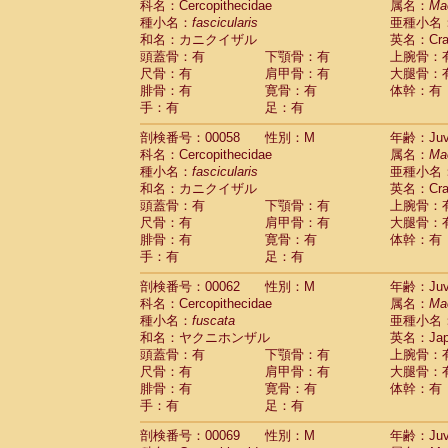
科名：Cercopithecidae
属名：
Ma
Cercopithecidae
Cercopithecus lhoest
種小名：
fascicularis
亜種小名
Cercopithecidae
Cercopithecus mitis
(0
和名：カニクイザル
英名：Crab
Cercopithecidae
Cercopithecus mitis 
頭蓋骨：有
下顎骨：有
上腕骨：
Cercopithecidae
Cercopithecus mitis 
尺骨：有
肩甲骨：有
大腿骨：
Cercopithecidae
Cercopithecus mona
腓骨：有
寛骨：有
体幹：有
Cercopithecidae
Cercopithecus negle
手：有
足：有
Cercopithecidae
Cercopithecus nigrovi
剖検番号：00058
性別：M
年齢：Juve
Cercopithecidae
Cercopithecus petauri
科名：Cercopithecidae
属名：
Ma
Cercopithecidae
Cercopithecus
spp.
(0)
種小名：
fascicularis
亜種小名
Cercopithecidae
Chlorocebus aethiop
和名：カニクイザル
英名：Crab
Cercopithecidae
Chlorocebus pygeryt
頭蓋骨：有
下顎骨：有
上腕骨：
Cercopithecidae
Erythrocebus patas
(1
尺骨：有
肩甲骨：有
大腿骨：
Cercopithecidae
Miopithecus talapoin
腓骨：有
寛骨：有
体幹：有
Cercopithecidae
Cercopithecinae
spp
手：有
足：有
Cercopithecidae
Colobus angolensis
(0
Cercopithecidae
Colobus guereza
剖検番号：00062
性別：M
年齢：Juve
(0)
Cercopithecidae
Colobus polykomos
科名：Cercopithecidae
属名：
Ma
(0
種小名：
Cercopithecidae
fuscata
Piliocolobus badius
亜種小名
(0
和名：ヤクニホンザル
英名：Japa
Cercopithecidae
Kasi senex vetulus
(0)
頭蓋骨：有
下顎骨：有
上腕骨：
Cercopithecidae
Kasi senex
(0)
尺骨：有
肩甲骨：有
大腿骨：
Cercopithecidae
Nasalis larvatus
(0)
腓骨：有
寛骨：有
体幹：有
Cercopithecidae
Presbytes melaloph
手：有
足：有
Cercopithecidae
Pygathrix nemaeus
(0)
Cercopithecidae
Semnopithecus entel
剖検番号：00069
性別：M
年齢：Juve
Cercopithecidae
Trachypithecus crista