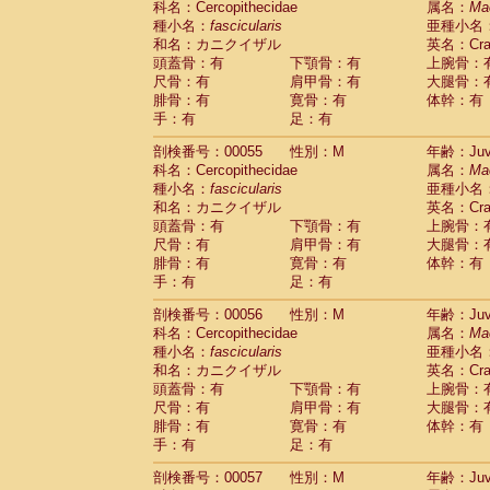
科名：Cercopithecidae
属名：
Ma
Cercopithecidae
Macaca assamensis
(
種小名：
fascicularis
亜種小名
Cercopithecidae
Macaca brunnescen
和名：カニクイザル
英名：Crab
Cercopithecidae
Macaca cyclopis
(6)
頭蓋骨：有
下顎骨：有
上腕骨：
Cercopithecidae
Macaca fascicularis
(1
尺骨：有
肩甲骨：有
大腿骨：
Cercopithecidae
Macaca fuscaca fusc
腓骨：有
寛骨：有
体幹：有
Cercopithecidae
Macaca fuscata yaku
手：有
足：有
Cercopithecidae
Macaca fuscata
hybr
剖検番号：00055
Cercopithecidae
性別：M
Macaca maura
年齢：Juve
(1)
科名：Cercopithecidae
属名：
Ma
Cercopithecidae
Macaca mulatta
(45)
種小名：
fascicularis
亜種小名
Cercopithecidae
Macaca nemestrina
(3
和名：カニクイザル
英名：Crab
Cercopithecidae
Macaca nigra
(1)
頭蓋骨：有
下顎骨：有
上腕骨：
Cercopithecidae
Macaca radiata
(7)
尺骨：有
肩甲骨：有
大腿骨：
Cercopithecidae
Macaca silenus
(0)
腓骨：有
寛骨：有
体幹：有
Cercopithecidae
Macaca sinica
(0)
手：有
足：有
Cercopithecidae
Macaca sylvanus
(2)
Cercopithecidae
Macaca thibetana
剖検番号：00056
性別：M
年齢：Juve
(0)
Cercopithecidae
Macaca tonkeana
科名：Cercopithecidae
属名：
Ma
(0)
Cercopithecidae
Macaca
hybrid
種小名：
fascicularis
亜種小名
(1)
Cercopithecidae
Macaca
spp.
和名：カニクイザル
英名：Crab
(0)
Cercopithecidae
Allenopithecus nigrov
頭蓋骨：有
下顎骨：有
上腕骨：
尺骨：有
Cercopithecidae
肩甲骨：有
Cercopithecus ascan
大腿骨：
腓骨：有
寛骨：有
体幹：有
Cercopithecidae
Cercopithecus ascan
手：有
足：有
Cercopithecidae
Cercopithecus ceph
Cercopithecidae
Cercopithecus diana
剖検番号：00057
性別：M
年齢：Juve
Cercopithecidae
Cercopithecus hamly