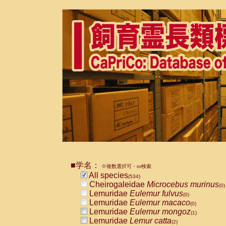
■学名：
※複数選択可・or検索
All species
(534)
Cheirogaleidae
Microcebus murinus
(0)
Lemuridae
Eulemur fulvus
(0)
Lemuridae
Eulemur macaco
(0)
Lemuridae
Eulemur mongoz
(1)
Lemuridae
Lemur catta
(2)