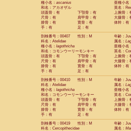
種小名：
ascanius
亜種小名
和名：アカオザル
英名：Red-
頭蓋骨：有
下顎骨：有
上腕骨：
尺骨：有
肩甲骨：有
大腿骨：
腓骨：有
寛骨：有
体幹：有
手：有
足：有
剖検番号：00407
性別：M
年齢：Juve
科名：Atelidae
属名：
Lag
種小名：
lagothricha
亜種小名
和名：コモンウーリーモンキー
英名：Comm
頭蓋骨：有
下顎骨：有
上腕骨：
尺骨：有
肩甲骨：有
大腿骨：
腓骨：有
寛骨：有
体幹：有
手：有
足：有
剖検番号：00410
性別：M
年齢：Juve
科名：Atelidae
属名：
Lag
種小名：
lagothricha
亜種小名
和名：コモンウーリーモンキー
英名：Comm
頭蓋骨：有
下顎骨：有
上腕骨：
尺骨：有
肩甲骨：有
大腿骨：
腓骨：有
寛骨：有
体幹：有
手：有
足：有
剖検番号：00419
性別：M
年齢：Juve
科名：Cercopithecidae
属名：
Ma