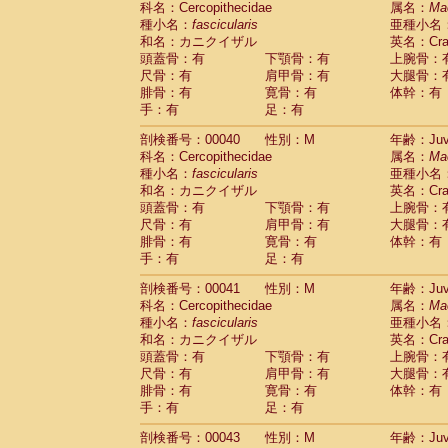
科名：Cercopithecidae
属名：
Ma
Pitheciidae
Callicebus cupreus
(0)
種小名：
fascicularis
亜種小名
Pitheciidae
Callicebus donacophilus
(0
和名：カニクイザル
英名：Crab
Pitheciidae
Callicebus moloch
(0)
頭蓋骨：有
下顎骨：有
上腕骨：
Pitheciidae
Callicebus torquatus
(0)
尺骨：有
肩甲骨：有
大腿骨：
Pitheciidae
Callicebus
spp.
(0)
腓骨：有
寛骨：有
体幹：有
Pitheciidae
Chiropotes satanas
(1)
手：有
足：有
Pitheciidae
Pithecia monachus
(3)
Pitheciidae
Pithecia pithecia
剖検番号：00040
性別：M
年齢：Juve
(0)
Cercopithecidae
Cercocebus agilis
科名：Cercopithecidae
属名：
Ma
(0)
Cercopithecidae
Cercocebus galeritus
種小名：
fascicularis
亜種小名
和名：カニクイザル
Cercopithecidae
Cercocebus torquatu
英名：Crab
頭蓋骨：有
下顎骨：有
上腕骨：
Cercopithecidae
Cercocebus torquatus
尺骨：有
肩甲骨：有
大腿骨：
Cercopithecidae
Cercocebus torquatu
腓骨：有
寛骨：有
体幹：有
Cercopithecidae
Cercocebus
hybrid
(0)
手：有
足：有
Cercopithecidae
Cercocebus
spp.
(0)
Cercopithecidae
Lophocebus albigen
剖検番号：00041
性別：M
年齢：Juve
Cercopithecidae
Papio anubis
(0)
科名：Cercopithecidae
属名：
Ma
Cercopithecidae
Papio cynocephalus
(
種小名：
fascicularis
亜種小名
Cercopithecidae
Papio hamadryas
和名：カニクイザル
英名：Crab
(0)
Cercopithecidae
Papio papio
頭蓋骨：有
下顎骨：有
上腕骨：
(0)
Cercopithecidae
Papio
spp.
尺骨：有
肩甲骨：有
大腿骨：
(0)
Cercopithecidae
Mandrillus leucopha
腓骨：有
寛骨：有
体幹：有
Cercopithecidae
Mandrillus sphinx
手：有
足：有
(0)
Cercopithecidae
Theropithecus gelad
剖検番号：00043
性別：M
年齢：Juve
Cercopithecidae
Macaca arctoides
(1)