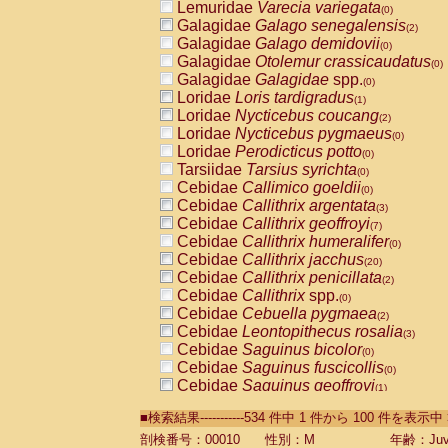
Lemuridae
Varecia variegata
(0)
Galagidae
Galago senegalensis
(2)
Galagidae
Galago demidovii
(0)
Galagidae
Otolemur crassicaudatus
(0)
Galagidae
Galagidae
spp.
(0)
Loridae
Loris tardigradus
(1)
Loridae
Nycticebus coucang
(2)
Loridae
Nycticebus pygmaeus
(0)
Loridae
Perodicticus potto
(0)
Tarsiidae
Tarsius syrichta
(0)
Cebidae
Callimico goeldii
(0)
Cebidae
Callithrix argentata
(3)
Cebidae
Callithrix geoffroyi
(7)
Cebidae
Callithrix humeralifer
(0)
Cebidae
Callithrix jacchus
(20)
Cebidae
Callithrix penicillata
(2)
Cebidae
Callithrix
spp.
(0)
Cebidae
Cebuella pygmaea
(2)
Cebidae
Leontopithecus rosalia
(3)
Cebidae
Saguinus bicolor
(0)
Cebidae
Saguinus fuscicollis
(0)
Cebidae
Saguinus geoffroyi
(1)
Cebidae
Saguinus imperator
(0)
■検索結果-----------534 件中 1 件から 100 件を表示中
Cebidae
Saguinus labiatus
(0)
Cebidae
Saguinus leucopus
剖検番号：00010
性別：M
年齢：Juve
(4)