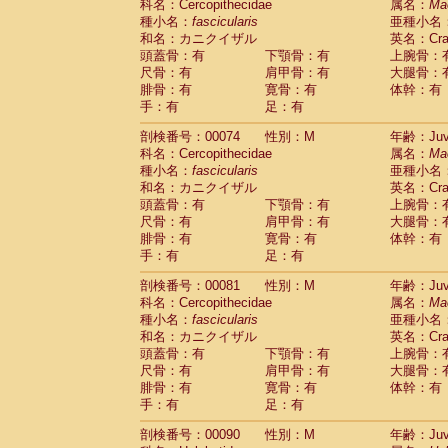
科名：Cercopithecidae
属名：
Ma
Cercopithecidae
Trachypithecus franc
種小名：
fascicularis
亜種小名
Cercopithecidae
Trachypithecus obsc
和名：カニクイザル
英名：Crab
Cercopithecidae
Trachypithecus pilea
頭蓋骨：有
下顎骨：有
上腕骨：
Cercopithecidae
Colobinae
spp.
尺骨：有
肩甲骨：有
大腿骨：
(0)
Cercopithecidae
Presbytesinae
spp.
腓骨：有
寛骨：有
体幹：有
(0)
手：有
Cercopithecidae
足：有
Cercopithecidae
spp
Hylobatidae
Hoolock hoolock
(0)
剖検番号：00074
性別：M
年齢：Juve
Hylobatidae
Hylobates agilis
(1)
科名：Cercopithecidae
属名：
Ma
Hylobatidae
Hylobates klossii
(0)
種小名：
fascicularis
亜種小名
Hylobatidae
Hylobates lar
(10)
和名：カニクイザル
英名：Crab
Hylobatidae
Hylobates moloch
(0)
頭蓋骨：有
下顎骨：有
上腕骨：
Hylobatidae
Hylobates muelleri
(0)
尺骨：有
肩甲骨：有
大腿骨：
Hylobatidae
Hylobates pileatus
(2)
腓骨：有
寛骨：有
体幹：有
Hylobatidae
Hylobates
spp.
手：有
足：有
(0)
Hylobatidae
Hylobates
hybrid
(0)
剖検番号：00081
性別：M
年齢：Juve
Hylobatidae
Nomascus concolor
(0)
科名：Cercopithecidae
属名：
Ma
Hylobatidae
Symphalangus syndactyl
種小名：
fascicularis
亜種小名
Hominidae
Pongo pygmaeus
(0)
和名：カニクイザル
英名：Crab
Hominidae
Pan troglodytes
(1)
頭蓋骨：有
下顎骨：有
上腕骨：
Hominidae
Gorilla gorilla beringei
(0)
尺骨：有
肩甲骨：有
大腿骨：
Hominidae
Gorilla gorilla gorilla
(0)
腓骨：有
寛骨：有
体幹：有
Primates misc.
(0)
手：有
足：有
Scandentia
Dendrogale melanura
(0)
Scandentia
Ptilocercus lowii
剖検番号：00090
性別：M
年齢：Juve
(0)