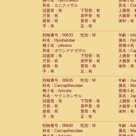
種小名：
fascicularis
亜種小名
和名：カニクイザル
英名：Crab
頭蓋骨：有
下顎骨：有
上腕骨：
尺骨：有
肩甲骨：有
大腿骨：
腓骨：有
寛骨：有
体幹：有
手：有
足：有
剖検番号：00633
性別：M
年齢：Infa
科名：Hylobatidae
属名：
Hy
種小名：
pileatus
亜種小名
和名：ボウシテナガザル
英名：Capp
頭蓋骨：有
下顎骨：有
上腕骨：
尺骨：有
肩甲骨：有
大腿骨：
腓骨：有
寛骨：有
体幹：有
手：有
足：有
剖検番号：00635
性別：M
年齢：Juve
科名：Cercopithecidae
属名：
Ma
種小名：
fuscata
亜種小名
和名：ヤクニホンザル
英名：Japa
頭蓋骨：有
下顎骨：有
上腕骨：
尺骨：有
肩甲骨：有
大腿骨：
腓骨：有
寛骨：有
体幹：有
手：有
足：有
剖検番号：00640
性別：M
年齢：Adu
科名：Cercopithecidae
属名：
Ma
種小名：
fuscata
亜種小名