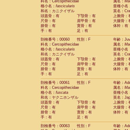
Scandentia
Tupaia glis
科名：Cercopithecidae
属名：
Ma
(1)
Scandentia
Tupaia gracilis
種小名：
fascicularis
亜種小名
(0)
Scandentia
Tupaia minor
和名：カニクイザル
英名：Crab
(0)
頭蓋骨：有
下顎骨：有
上腕骨：
尺骨：有
肩甲骨：有
大腿骨：
腓骨：有
寛骨：有
体幹：有
手：有
足：有
剖検番号：00060
性別：F
年齢：Juve
科名：Cercopithecidae
属名：
Ma
種小名：
fascicularis
亜種小名
和名：カニクイザル
英名：Crab
頭蓋骨：有
下顎骨：有
上腕骨：
尺骨：有
肩甲骨：有
大腿骨：
腓骨：有
寛骨：有
体幹：有
手：有
足：有
剖検番号：00061
性別：F
年齢：Adu
科名：Cercopithecidae
属名：
Ma
種小名：
fuscata
亜種小名
和名：ヤクニホンザル
英名：Japa
頭蓋骨：有
下顎骨：有
上腕骨：
尺骨：有
肩甲骨：有
大腿骨：
腓骨：有
寛骨：有
体幹：有
手：有
足：有
剖検番号：00063
性別：F
年齢：Adu