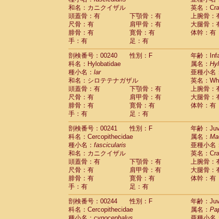
和名：カニクイザル
英名：Crab
頭蓋骨：有
下顎骨：有
上腕骨：
尺骨：有
肩甲骨：有
大腿骨：
腓骨：有
寛骨：有
体幹：有
手：有
足：有
剖検番号：00240
性別：F
年齢：Infa
科名：Hylobatidae
属名：
Hy
種小名：
lar
亜種小名
和名：シロテテナガザル
英名：Whit
頭蓋骨：有
下顎骨：有
上腕骨：
尺骨：有
肩甲骨：有
大腿骨：
腓骨：有
寛骨：有
体幹：有
手：有
足：有
剖検番号：00241
性別：F
年齢：Juve
科名：Cercopithecidae
属名：
Ma
種小名：
fascicularis
亜種小名
和名：カニクイザル
英名：Crab
頭蓋骨：有
下顎骨：有
上腕骨：
尺骨：有
肩甲骨：有
大腿骨：
腓骨：有
寛骨：有
体幹：有
手：有
足：有
剖検番号：00244
性別：F
年齢：Juve
科名：Cercopithecidae
属名：
Pa
種小名：
cynocephalus
亜種小名