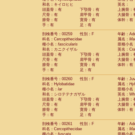
和名：キイロヒヒ
英名：
頭蓋骨：有
下顎骨：有
上腕骨：
尺骨：有
肩甲骨：有
大腿骨：
腓骨：有
寛骨：有
体幹：有
手：有
足：有
剖検番号：00259
性別：F
年齢：Adu
科名：Cercopithecidae
属名：
Ma
種小名：
fascicularis
亜種小名
和名：カニクイザル
英名：Crab
頭蓋骨：有
下顎骨：有
上腕骨：
尺骨：有
肩甲骨：有
大腿骨：
腓骨：有
寛骨：有
体幹：有
手：有
足：有
剖検番号：00260
性別：F
年齢：Juve
科名：Hylobatidae
属名：
Hy
種小名：
lar
亜種小名
和名：シロテテナガザル
英名：Whit
頭蓋骨：有
下顎骨：有
上腕骨：
尺骨：有
肩甲骨：有
大腿骨：
腓骨：有
寛骨：有
体幹：有
手：有
足：有
剖検番号：00261
性別：F
年齢：Adu
科名：Cercopithecidae
属名：
Ma
種小名：
fuscata
亜種小名