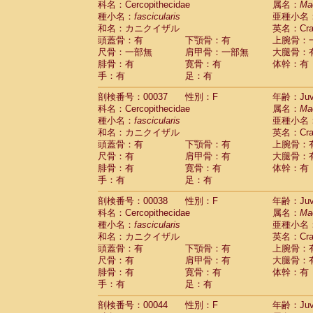
科名：Cercopithecidae
属名：
Ma
Cercopithecidae
Macaca assamensis
(
種小名：
fascicularis
亜種小名
Cercopithecidae
Macaca brunnescen
和名：カニクイザル
英名：Crab
Cercopithecidae
Macaca cyclopis
(17)
頭蓋骨：有
下顎骨：有
上腕骨：
Cercopithecidae
Macaca fascicularis
(3
尺骨：一部無
肩甲骨：一部無
大腿骨：
Cercopithecidae
Macaca fuscaca fusc
腓骨：有
寛骨：有
体幹：有
Cercopithecidae
Macaca fuscata yaku
手：有
足：有
Cercopithecidae
Macaca fuscata
hybr
剖検番号：00037
Cercopithecidae
性別：F
Macaca maura
年齢：Juve
(3)
科名：Cercopithecidae
属名：
Ma
Cercopithecidae
Macaca mulatta
(55)
種小名：
fascicularis
亜種小名
Cercopithecidae
Macaca nemestrina
(3
和名：カニクイザル
英名：Crab
Cercopithecidae
Macaca nigra
(0)
頭蓋骨：有
下顎骨：有
上腕骨：
Cercopithecidae
Macaca radiata
(27)
尺骨：有
肩甲骨：有
大腿骨：
Cercopithecidae
Macaca silenus
(0)
腓骨：有
寛骨：有
体幹：有
Cercopithecidae
Macaca sinica
(1)
手：有
足：有
Cercopithecidae
Macaca sylvanus
(0)
Cercopithecidae
Macaca thibetana
剖検番号：00038
性別：F
年齢：Juve
(0)
Cercopithecidae
Macaca tonkeana
科名：Cercopithecidae
属名：
Ma
(0)
Cercopithecidae
Macaca
hybrid
種小名：
fascicularis
亜種小名
(1)
Cercopithecidae
Macaca
spp.
和名：カニクイザル
英名：Crab
(0)
Cercopithecidae
Allenopithecus nigrov
頭蓋骨：有
下顎骨：有
上腕骨：
尺骨：有
Cercopithecidae
肩甲骨：有
Cercopithecus ascan
大腿骨：
腓骨：有
寛骨：有
体幹：有
Cercopithecidae
Cercopithecus ascan
手：有
足：有
Cercopithecidae
Cercopithecus ceph
Cercopithecidae
Cercopithecus diana
剖検番号：00044
性別：F
年齢：Juve
Cercopithecidae
Cercopithecus hamly