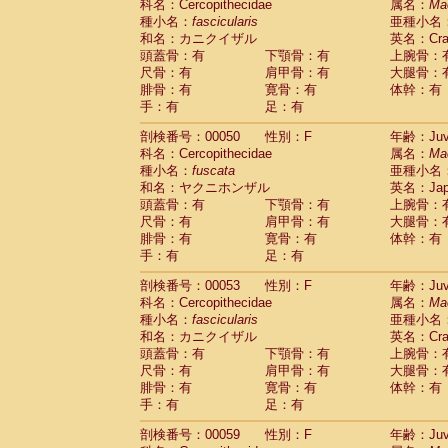
科名：Cercopithecidae
属名：
Ma
Cercopithecidae
Trachypithecus franc
種小名：
fascicularis
亜種小名
Cercopithecidae
Trachypithecus obsc
和名：カニクイザル
英名：Crab
Cercopithecidae
Trachypithecus pilea
頭蓋骨：有
下顎骨：有
上腕骨：
Cercopithecidae
Colobinae
spp.
尺骨：有
肩甲骨：有
大腿骨：
(0)
Cercopithecidae
Presbytesinae
spp.
腓骨：有
寛骨：有
体幹：有
(0)
手：有
Cercopithecidae
足：有
Cercopithecidae
spp
Hylobatidae
Hoolock hoolock
(1)
剖検番号：00050
性別：F
年齢：Juve
Hylobatidae
Hylobates agilis
(0)
科名：Cercopithecidae
属名：
Ma
Hylobatidae
Hylobates klossii
(0)
種小名：
fuscata
亜種小名
Hylobatidae
Hylobates lar
(9)
和名：ヤクニホンザル
英名：Japa
Hylobatidae
Hylobates moloch
(2)
頭蓋骨：有
下顎骨：有
上腕骨：
Hylobatidae
Hylobates muelleri
(0)
尺骨：有
肩甲骨：有
大腿骨：
Hylobatidae
Hylobates pileatus
(3)
腓骨：有
寛骨：有
体幹：有
Hylobatidae
Hylobates
spp.
手：有
足：有
(3)
Hylobatidae
Hylobates
hybrid
(0)
剖検番号：00053
性別：F
年齢：Juve
Hylobatidae
Nomascus concolor
(0)
科名：Cercopithecidae
属名：
Ma
Hylobatidae
Symphalangus syndactyl
種小名：
fascicularis
亜種小名
Hominidae
Pongo pygmaeus
(0)
和名：カニクイザル
英名：Crab
Hominidae
Pan troglodytes
(0)
頭蓋骨：有
下顎骨：有
上腕骨：
Hominidae
Gorilla gorilla beringei
(0)
尺骨：有
肩甲骨：有
大腿骨：
Hominidae
Gorilla gorilla gorilla
(0)
腓骨：有
寛骨：有
体幹：有
Primates misc.
(0)
手：有
足：有
Scandentia
Dendrogale melanura
(0)
Scandentia
Ptilocercus lowii
剖検番号：00059
性別：F
年齢：Juve
(0)