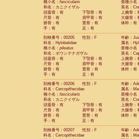
種小名：
fascicularis
亜種小名
和名：カニクイザル
英名：Crab
頭蓋骨：有
下顎骨：有
上腕骨：
尺骨：有
肩甲骨：有
大腿骨：
腓骨：有
寛骨：有
体幹：有
手：有
足：有
剖検番号：00205
性別：F
年齢：Juve
科名：Hylobatidae
属名：
Hy
種小名：
pileatus
亜種小名
和名：ボウシテナガザル
英名：Capp
頭蓋骨：有
下顎骨：有
上腕骨：
尺骨：有
肩甲骨：有
大腿骨：
腓骨：有
寛骨：有
体幹：有
手：有
足：有
剖検番号：00206
性別：F
年齢：Adu
科名：Cercopithecidae
属名：
Ma
種小名：
fascicularis
亜種小名
和名：カニクイザル
英名：Crab
頭蓋骨：有
下顎骨：有
上腕骨：
尺骨：有
肩甲骨：有
大腿骨：
腓骨：有
寛骨：有
体幹：有
手：有
足：有
剖検番号：00207
性別：F
年齢：Adu
科名：Cercopithecidae
属名：
Ma