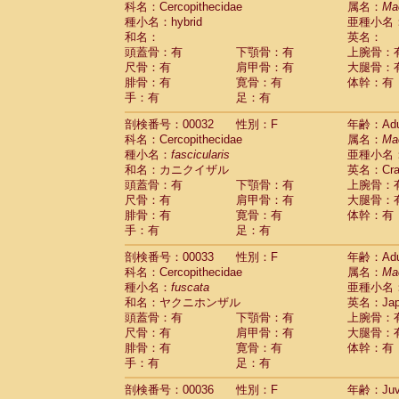
科名：Cercopithecidae
属名：
Ma
Pitheciidae
Callicebus cupreus
(2)
種小名：hybrid
亜種小名
Pitheciidae
Callicebus donacophilus
(0
和名：
英名：
Pitheciidae
Callicebus moloch
(0)
頭蓋骨：有
下顎骨：有
上腕骨：
Pitheciidae
Callicebus torquatus
(0)
尺骨：有
肩甲骨：有
大腿骨：
Pitheciidae
Callicebus
spp.
(0)
腓骨：有
寛骨：有
体幹：有
Pitheciidae
Chiropotes satanas
(1)
手：有
足：有
Pitheciidae
Pithecia monachus
(0)
Pitheciidae
Pithecia pithecia
剖検番号：00032
性別：F
年齢：Adu
(0)
Cercopithecidae
Cercocebus agilis
科名：Cercopithecidae
属名：
Ma
(0)
Cercopithecidae
Cercocebus galeritus
種小名：
fascicularis
亜種小名
和名：カニクイザル
Cercopithecidae
Cercocebus torquatu
英名：Crab
頭蓋骨：有
下顎骨：有
上腕骨：
Cercopithecidae
Cercocebus torquatus
尺骨：有
肩甲骨：有
大腿骨：
Cercopithecidae
Cercocebus torquatu
腓骨：有
寛骨：有
体幹：有
Cercopithecidae
Cercocebus
hybrid
(2)
手：有
足：有
Cercopithecidae
Cercocebus
spp.
(0)
Cercopithecidae
Lophocebus albigen
剖検番号：00033
性別：F
年齢：Adu
Cercopithecidae
Papio anubis
(0)
科名：Cercopithecidae
属名：
Ma
Cercopithecidae
Papio cynocephalus
(
種小名：
fuscata
亜種小名
Cercopithecidae
Papio hamadryas
和名：ヤクニホンザル
英名：Japa
(1)
Cercopithecidae
Papio papio
頭蓋骨：有
下顎骨：有
上腕骨：
(0)
Cercopithecidae
Papio
spp.
尺骨：有
肩甲骨：有
大腿骨：
(0)
Cercopithecidae
Mandrillus leucopha
腓骨：有
寛骨：有
体幹：有
Cercopithecidae
Mandrillus sphinx
手：有
足：有
(0)
Cercopithecidae
Theropithecus gelad
剖検番号：00036
性別：F
年齢：Juve
Cercopithecidae
Macaca arctoides
(3)