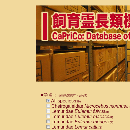
■学名：
※複数選択可・or検索
All species
(839)
Cheirogaleidae
Microcebus murinus
(0)
Lemuridae
Eulemur fulvus
(0)
Lemuridae
Eulemur macaco
(0)
Lemuridae
Eulemur mongoz
(1)
Lemuridae
Lemur catta
(2)