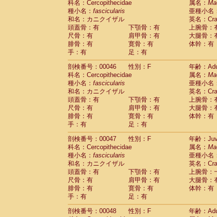
科名：Cercopithecidae
属名：
Ma
Cercopithecidae
Cercopithecus lhoest
種小名：
fascicularis
亜種小名
Cercopithecidae
Cercopithecus mitis
(1
和名：カニクイザル
英名：Crab
Cercopithecidae
Cercopithecus mitis 
頭蓋骨：有
下顎骨：有
上腕骨：
Cercopithecidae
Cercopithecus mitis 
尺骨：有
肩甲骨：有
大腿骨：
Cercopithecidae
Cercopithecus mona
腓骨：有
寛骨：有
体幹：有
Cercopithecidae
Cercopithecus negle
手：有
足：有
Cercopithecidae
Cercopithecus nigrovi
剖検番号：00046
性別：F
年齢：Adu
Cercopithecidae
Cercopithecus petauri
科名：Cercopithecidae
属名：
Ma
Cercopithecidae
Cercopithecus
spp.
(0)
種小名：
fascicularis
亜種小名
Cercopithecidae
Chlorocebus aethiop
和名：カニクイザル
英名：Crab
Cercopithecidae
Chlorocebus pygeryt
頭蓋骨：有
下顎骨：有
上腕骨：
Cercopithecidae
Erythrocebus patas
(3
尺骨：有
肩甲骨：有
大腿骨：
Cercopithecidae
Miopithecus talapoin
腓骨：有
寛骨：有
体幹：有
Cercopithecidae
Cercopithecinae
spp
手：有
足：有
Cercopithecidae
Colobus angolensis
(0
Cercopithecidae
Colobus guereza
剖検番号：00047
性別：F
年齢：Juve
(0)
Cercopithecidae
Colobus polykomos
科名：Cercopithecidae
属名：
Ma
(0
種小名：
Cercopithecidae
fascicularis
Piliocolobus badius
亜種小名
(0
和名：カニクイザル
英名：Crab
Cercopithecidae
Kasi senex vetulus
(1)
頭蓋骨：有
下顎骨：有
上腕骨：
Cercopithecidae
Kasi senex
(1)
尺骨：有
肩甲骨：有
大腿骨：
Cercopithecidae
Nasalis larvatus
(0)
腓骨：有
寛骨：有
体幹：有
Cercopithecidae
Presbytes melaloph
手：有
足：有
Cercopithecidae
Pygathrix nemaeus
(0)
Cercopithecidae
Semnopithecus entel
剖検番号：00048
性別：F
年齢：Adu
Cercopithecidae
Trachypithecus crista