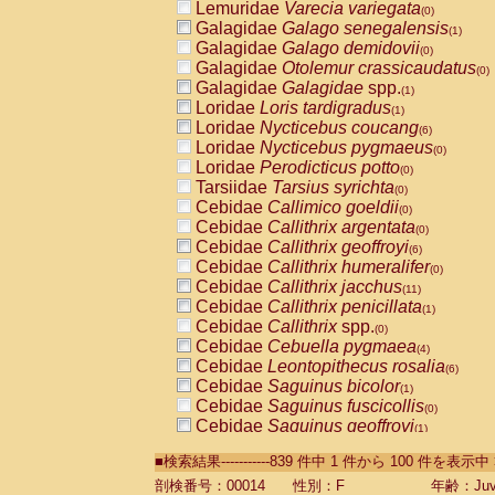
Lemuridae
Varecia variegata
(0)
Galagidae
Galago senegalensis
(1)
Galagidae
Galago demidovii
(0)
Galagidae
Otolemur crassicaudatus
(0)
Galagidae
Galagidae
spp.
(1)
Loridae
Loris tardigradus
(1)
Loridae
Nycticebus coucang
(6)
Loridae
Nycticebus pygmaeus
(0)
Loridae
Perodicticus potto
(0)
Tarsiidae
Tarsius syrichta
(0)
Cebidae
Callimico goeldii
(0)
Cebidae
Callithrix argentata
(0)
Cebidae
Callithrix geoffroyi
(6)
Cebidae
Callithrix humeralifer
(0)
Cebidae
Callithrix jacchus
(11)
Cebidae
Callithrix penicillata
(1)
Cebidae
Callithrix
spp.
(0)
Cebidae
Cebuella pygmaea
(4)
Cebidae
Leontopithecus rosalia
(6)
Cebidae
Saguinus bicolor
(1)
Cebidae
Saguinus fuscicollis
(0)
Cebidae
Saguinus geoffroyi
(1)
Cebidae
Saguinus imperator
(0)
■検索結果-----------839 件中 1 件から 100 件を表示中
Cebidae
Saguinus labiatus
(0)
Cebidae
Saguinus leucopus
剖検番号：00014
性別：F
年齢：Juve
(2)