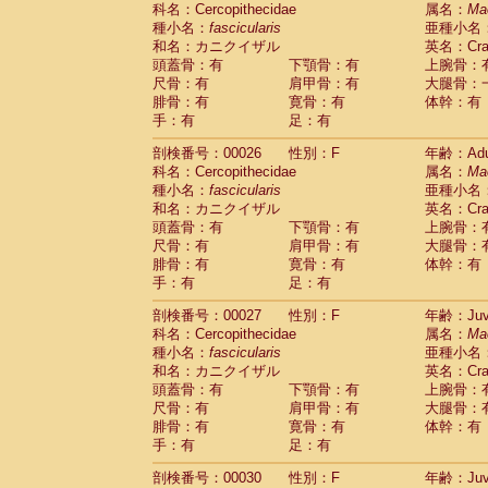
科名：Cercopithecidae
Cebidae
Saguinus midas
属名：
Ma
(0)
種小名：
fascicularis
亜種小名
Cebidae
Saguinus mystax
(2)
和名：カニクイザル
英名：Crab
Cebidae
Saguinus nigricollis
(22)
頭蓋骨：有
下顎骨：有
上腕骨：
Cebidae
Saguinus oedipus
(11)
尺骨：有
肩甲骨：有
大腿骨：
Cebidae
Saguinus weddelli
(0)
腓骨：有
寛骨：有
体幹：有
Cebidae
Saguinus
spp.
(0)
手：有
足：有
Cebidae
Aotus trivirgatus
(2)
Cebidae
Cebus albifrons
(2)
剖検番号：00026
性別：F
年齢：Adu
Cebidae
Cebus apella
科名：Cercopithecidae
(2)
属名：
Ma
Cebidae
Cebus capucinus
種小名：
fascicularis
亜種小名
(1)
Cebidae
Cebus nigrivittatus
和名：カニクイザル
英名：Crab
(0)
Cebidae
Cebus
spp.
頭蓋骨：有
下顎骨：有
上腕骨：
(0)
Cebidae
Saimiri boliviensis
尺骨：有
肩甲骨：有
大腿骨：
(0)
腓骨：有
Cebidae
Saimiri sciureus
寛骨：有
体幹：有
(14)
手：有
足：有
Atelidae
Alouatta caraya
(0)
Atelidae
Alouatta fusca
(0)
剖検番号：00027
性別：F
年齢：Juve
Atelidae
Alouatta seniculus
(0)
科名：Cercopithecidae
属名：
Ma
Atelidae
Alouatta
spp.
(1)
種小名：
fascicularis
亜種小名
Atelidae
Ateles belzebuth
(0)
和名：カニクイザル
英名：Crab
Atelidae
Ateles geoffroyi
(2)
頭蓋骨：有
下顎骨：有
上腕骨：
Atelidae
Ateles paniscus
(6)
尺骨：有
肩甲骨：有
大腿骨：
Atelidae
Ateles
spp.
腓骨：有
寛骨：有
(0)
体幹：有
Atelidae
Lagothrix lagothricha
手：有
足：有
(3)
Atelidae
Lagothrix lagothricha cana
(0)
剖検番号：00030
性別：F
年齢：Juve
Pitheciidae
Cacajao calvus rubicundu