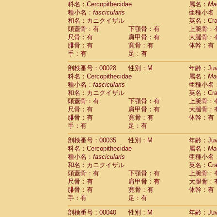
科名：Cercopithecidae
Cebidae
Saguinus midas
属名：
Ma
(0)
種小名：
fascicularis
亜種小名
Cebidae
Saguinus mystax
(1)
和名：カニクイザル
英名：Crab
Cebidae
Saguinus nigricollis
(13)
頭蓋骨：有
下顎骨：有
上腕骨：
Cebidae
Saguinus oedipus
(19)
尺骨：有
肩甲骨：有
大腿骨：
Cebidae
Saguinus weddelli
(0)
腓骨：有
寛骨：有
体幹：有
Cebidae
Saguinus
spp.
(0)
手：有
足：有
Cebidae
Aotus trivirgatus
(3)
Cebidae
Cebus albifrons
(1)
剖検番号：00028
性別：M
年齢：Juve
Cebidae
Cebus apella
科名：Cercopithecidae
(6)
属名：
Ma
Cebidae
Cebus capucinus
種小名：
fascicularis
亜種小名
(0)
Cebidae
Cebus nigrivittatus
和名：カニクイザル
英名：Crab
(1)
Cebidae
Cebus
spp.
頭蓋骨：有
下顎骨：有
上腕骨：
(0)
Cebidae
Saimiri boliviensis
尺骨：有
肩甲骨：有
大腿骨：
(0)
腓骨：有
Cebidae
Saimiri sciureus
寛骨：有
体幹：有
(7)
手：有
足：有
Atelidae
Alouatta caraya
(0)
Atelidae
Alouatta fusca
(1)
剖検番号：00035
性別：M
年齢：Juve
Atelidae
Alouatta seniculus
(1)
科名：Cercopithecidae
属名：
Ma
Atelidae
Alouatta
spp.
(0)
種小名：
fascicularis
亜種小名
Atelidae
Ateles belzebuth
(0)
和名：カニクイザル
英名：Crab
Atelidae
Ateles geoffroyi
(3)
頭蓋骨：有
下顎骨：有
上腕骨：
Atelidae
Ateles paniscus
(3)
尺骨：有
肩甲骨：有
大腿骨：
Atelidae
Ateles
spp.
腓骨：有
寛骨：有
(0)
体幹：有
Atelidae
Lagothrix lagothricha
手：有
足：有
(5)
Atelidae
Lagothrix lagothricha cana
(0)
剖検番号：00040
性別：M
年齢：Juve
Pitheciidae
Cacajao calvus rubicundu