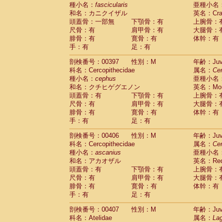
種小名：
fascicularis
亜種小名
和名：カニクイザル
英名：Crab
頭蓋骨：一部無
下顎骨：有
上腕骨：
尺骨：有
肩甲骨：有
大腿骨：
腓骨：有
寛骨：有
体幹：有
手：有
足：有
剖検番号：00397
性別：M
年齢：Juve
科名：Cercopithecidae
属名：
Ce
種小名：
cephus
亜種小名
和名：クチヒゲグエノン
英名：Mous
頭蓋骨：有
下顎骨：有
上腕骨：
尺骨：有
肩甲骨：有
大腿骨：
腓骨：有
寛骨：有
体幹：有
手：有
足：有
剖検番号：00406
性別：M
年齢：Juve
科名：Cercopithecidae
属名：
Ce
種小名：
ascanius
亜種小名
和名：アカオザル
英名：Red-
頭蓋骨：有
下顎骨：有
上腕骨：
尺骨：有
肩甲骨：有
大腿骨：
腓骨：有
寛骨：有
体幹：有
手：有
足：有
剖検番号：00407
性別：M
年齢：Juve
科名：Atelidae
属名：
Lag