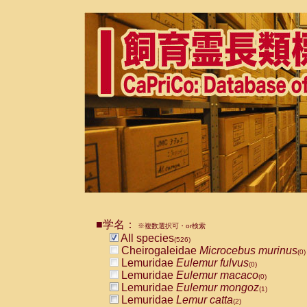
■学名：
※複数選択可・or検索
All species
(526)
Cheirogaleidae
Microcebus murinus
(0)
Lemuridae
Eulemur fulvus
(0)
Lemuridae
Eulemur macaco
(0)
Lemuridae
Eulemur mongoz
(1)
Lemuridae
Lemur catta
(2)