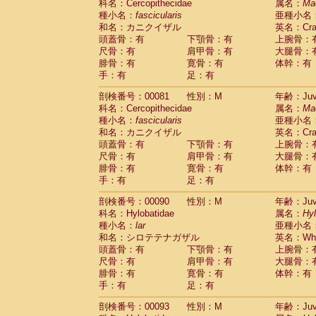
科名：Cercopithecidae
属名：
Ma
Cercopithecidae
Trachypithecus franc
種小名：
fascicularis
亜種小名
Cercopithecidae
Trachypithecus obsc
和名：カニクイザル
英名：Crab
Cercopithecidae
Trachypithecus pilea
頭蓋骨：有
下顎骨：有
上腕骨：
Cercopithecidae
Colobinae
spp.
尺骨：有
肩甲骨：有
大腿骨：
(0)
Cercopithecidae
Presbytesinae
spp.
腓骨：有
寛骨：有
体幹：有
(0)
手：有
Cercopithecidae
足：有
Cercopithecidae
spp
Hylobatidae
Hoolock hoolock
(0)
剖検番号：00081
性別：M
年齢：Juve
Hylobatidae
Hylobates agilis
(1)
科名：Cercopithecidae
属名：
Ma
Hylobatidae
Hylobates klossii
(0)
種小名：
fascicularis
亜種小名
Hylobatidae
Hylobates lar
(10)
和名：カニクイザル
英名：Crab
Hylobatidae
Hylobates moloch
(0)
頭蓋骨：有
下顎骨：有
上腕骨：
Hylobatidae
Hylobates muelleri
(0)
尺骨：有
肩甲骨：有
大腿骨：
Hylobatidae
Hylobates pileatus
(2)
腓骨：有
寛骨：有
体幹：有
Hylobatidae
Hylobates
spp.
手：有
足：有
(0)
Hylobatidae
Hylobates
hybrid
(0)
剖検番号：00090
性別：M
年齢：Juve
Hylobatidae
Nomascus concolor
(0)
科名：Hylobatidae
属名：
Hy
Hylobatidae
Symphalangus syndactyl
種小名：
lar
亜種小名
Hominidae
Pongo pygmaeus
(0)
和名：シロテテナガザル
英名：Whit
Hominidae
Pan troglodytes
(1)
頭蓋骨：有
下顎骨：有
上腕骨：
Hominidae
Gorilla gorilla beringei
(0)
尺骨：有
肩甲骨：有
大腿骨：
Hominidae
Gorilla gorilla gorilla
(0)
腓骨：有
寛骨：有
体幹：有
Primates misc.
(0)
手：有
足：有
Scandentia
Dendrogale melanura
(0)
Scandentia
Ptilocercus lowii
剖検番号：00093
性別：M
年齢：Juve
(0)