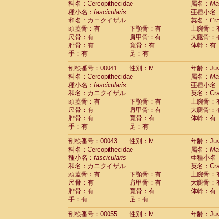
科名：Cercopithecidae
属名：
Ma
Pitheciidae
Callicebus cupreus
(0)
種小名：
fascicularis
亜種小名
Pitheciidae
Callicebus donacophilus
(0
和名：カニクイザル
英名：Crab
Pitheciidae
Callicebus moloch
(0)
頭蓋骨：有
下顎骨：有
上腕骨：
Pitheciidae
Callicebus torquatus
(0)
尺骨：有
肩甲骨：有
大腿骨：
Pitheciidae
Callicebus
spp.
(0)
腓骨：有
寛骨：有
体幹：有
Pitheciidae
Chiropotes satanas
(1)
手：有
足：有
Pitheciidae
Pithecia monachus
(3)
Pitheciidae
Pithecia pithecia
剖検番号：00041
性別：M
年齢：Juve
(0)
Cercopithecidae
Cercocebus agilis
科名：Cercopithecidae
属名：
Ma
(0)
Cercopithecidae
Cercocebus galeritus
種小名：
fascicularis
亜種小名
和名：カニクイザル
Cercopithecidae
Cercocebus torquatu
英名：Crab
頭蓋骨：有
下顎骨：有
上腕骨：
Cercopithecidae
Cercocebus torquatus
尺骨：有
肩甲骨：有
大腿骨：
Cercopithecidae
Cercocebus torquatu
腓骨：有
寛骨：有
体幹：有
Cercopithecidae
Cercocebus
hybrid
(0)
手：有
足：有
Cercopithecidae
Cercocebus
spp.
(0)
Cercopithecidae
Lophocebus albigen
剖検番号：00043
性別：M
年齢：Juve
Cercopithecidae
Papio anubis
(0)
科名：Cercopithecidae
属名：
Ma
Cercopithecidae
Papio cynocephalus
(
種小名：
fascicularis
亜種小名
Cercopithecidae
Papio hamadryas
和名：カニクイザル
英名：Crab
(0)
Cercopithecidae
Papio papio
頭蓋骨：有
下顎骨：有
上腕骨：
(0)
Cercopithecidae
Papio
spp.
尺骨：有
肩甲骨：有
大腿骨：
(0)
Cercopithecidae
Mandrillus leucopha
腓骨：有
寛骨：有
体幹：有
Cercopithecidae
Mandrillus sphinx
手：有
足：有
(0)
Cercopithecidae
Theropithecus gelad
剖検番号：00055
性別：M
年齢：Juve
Cercopithecidae
Macaca arctoides
(1)