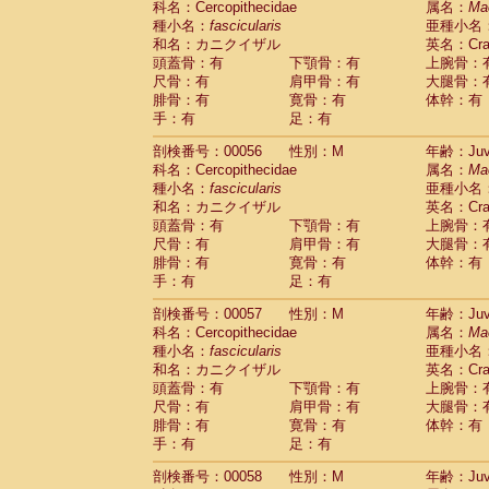
科名：Cercopithecidae
属名：
Ma
Cercopithecidae
Macaca assamensis
(
種小名：
fascicularis
亜種小名
Cercopithecidae
Macaca brunnescen
和名：カニクイザル
英名：Crab
Cercopithecidae
Macaca cyclopis
(6)
頭蓋骨：有
下顎骨：有
上腕骨：
Cercopithecidae
Macaca fascicularis
(1
尺骨：有
肩甲骨：有
大腿骨：
Cercopithecidae
Macaca fuscaca fusc
腓骨：有
寛骨：有
体幹：有
Cercopithecidae
Macaca fuscata yaku
手：有
足：有
Cercopithecidae
Macaca fuscata
hybr
剖検番号：00056
Cercopithecidae
性別：M
Macaca maura
年齢：Juve
(1)
科名：Cercopithecidae
属名：
Ma
Cercopithecidae
Macaca mulatta
(45)
種小名：
fascicularis
亜種小名
Cercopithecidae
Macaca nemestrina
(3
和名：カニクイザル
英名：Crab
Cercopithecidae
Macaca nigra
(1)
頭蓋骨：有
下顎骨：有
上腕骨：
Cercopithecidae
Macaca radiata
(7)
尺骨：有
肩甲骨：有
大腿骨：
Cercopithecidae
Macaca silenus
(0)
腓骨：有
寛骨：有
体幹：有
Cercopithecidae
Macaca sinica
(0)
手：有
足：有
Cercopithecidae
Macaca sylvanus
(2)
Cercopithecidae
Macaca thibetana
剖検番号：00057
性別：M
年齢：Juve
(0)
Cercopithecidae
Macaca tonkeana
科名：Cercopithecidae
属名：
Ma
(0)
Cercopithecidae
Macaca
hybrid
種小名：
fascicularis
亜種小名
(1)
Cercopithecidae
Macaca
spp.
和名：カニクイザル
英名：Crab
(0)
Cercopithecidae
Allenopithecus nigrov
頭蓋骨：有
下顎骨：有
上腕骨：
尺骨：有
Cercopithecidae
肩甲骨：有
Cercopithecus ascan
大腿骨：
腓骨：有
寛骨：有
体幹：有
Cercopithecidae
Cercopithecus ascan
手：有
足：有
Cercopithecidae
Cercopithecus ceph
Cercopithecidae
Cercopithecus diana
剖検番号：00058
性別：M
年齢：Juve
Cercopithecidae
Cercopithecus hamly