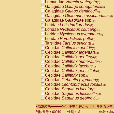
Lemuridae
Varecia variegata
(0)
Galagidae
Galago senegalensis
(2)
Galagidae
Galago demidovii
(0)
Galagidae
Otolemur crassicaudatus
(0)
Galagidae
Galagidae
spp.
(0)
Loridae
Loris tardigradus
(1)
Loridae
Nycticebus coucang
(1)
Loridae
Nycticebus pygmaeus
(0)
Loridae
Perodicticus potto
(0)
Tarsiidae
Tarsius syrichta
(0)
Cebidae
Callimico goeldii
(0)
Cebidae
Callithrix argentata
(2)
Cebidae
Callithrix geoffroyi
(7)
Cebidae
Callithrix humeralifer
(0)
Cebidae
Callithrix jacchus
(18)
Cebidae
Callithrix penicillata
(2)
Cebidae
Callithrix
spp.
(0)
Cebidae
Cebuella pygmaea
(2)
Cebidae
Leontopithecus rosalia
(3)
Cebidae
Saguinus bicolor
(0)
Cebidae
Saguinus fuscicollis
(0)
Cebidae
Saguinus geoffroyi
(1)
Cebidae
Saguinus imperator
(0)
■検索結果-----------526 件中 1 件から 100 件を表示中
Cebidae
Saguinus labiatus
(0)
Cebidae
Saguinus leucopus
剖検番号：00010
性別：M
年齢：Juve
(4)