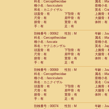
科名：Cercopithecidae
属名：
Ma
Cercopithecidae
Cercopithecus lhoest
種小名：
fascicularis
亜種小名
Cercopithecidae
Cercopithecus mitis
(0
和名：カニクイザル
英名：Crab
Cercopithecidae
Cercopithecus mitis 
頭蓋骨：有
下顎骨：有
上腕骨：
Cercopithecidae
Cercopithecus mitis 
尺骨：有
肩甲骨：有
大腿骨：
Cercopithecidae
Cercopithecus mona
腓骨：有
寛骨：有
体幹：有
Cercopithecidae
Cercopithecus negle
手：有
足：有
Cercopithecidae
Cercopithecus nigrovi
剖検番号：00062
性別：M
年齢：Juve
Cercopithecidae
Cercopithecus petauri
科名：Cercopithecidae
属名：
Ma
Cercopithecidae
Cercopithecus
spp.
(0)
種小名：
fuscata
亜種小名
Cercopithecidae
Chlorocebus aethiop
和名：ヤクニホンザル
英名：Japa
Cercopithecidae
Chlorocebus pygeryt
頭蓋骨：有
下顎骨：有
上腕骨：
Cercopithecidae
Erythrocebus patas
(1
尺骨：有
肩甲骨：有
大腿骨：
Cercopithecidae
Miopithecus talapoin
腓骨：有
寛骨：有
体幹：有
Cercopithecidae
Cercopithecinae
spp
手：有
足：有
Cercopithecidae
Colobus angolensis
(0
Cercopithecidae
Colobus guereza
剖検番号：00069
性別：M
年齢：Juve
(0)
Cercopithecidae
Colobus polykomos
科名：Cercopithecidae
属名：
Ma
(0
種小名：
Cercopithecidae
fascicularis
Piliocolobus badius
亜種小名
(0
和名：カニクイザル
英名：Crab
Cercopithecidae
Kasi senex vetulus
(0)
頭蓋骨：有
下顎骨：有
上腕骨：
Cercopithecidae
Kasi senex
(0)
尺骨：有
肩甲骨：有
大腿骨：
Cercopithecidae
Nasalis larvatus
(0)
腓骨：有
寛骨：有
体幹：有
Cercopithecidae
Presbytes melaloph
手：有
足：有
Cercopithecidae
Pygathrix nemaeus
(0)
Cercopithecidae
Semnopithecus entel
剖検番号：00074
性別：M
年齢：Juve
Cercopithecidae
Trachypithecus crista