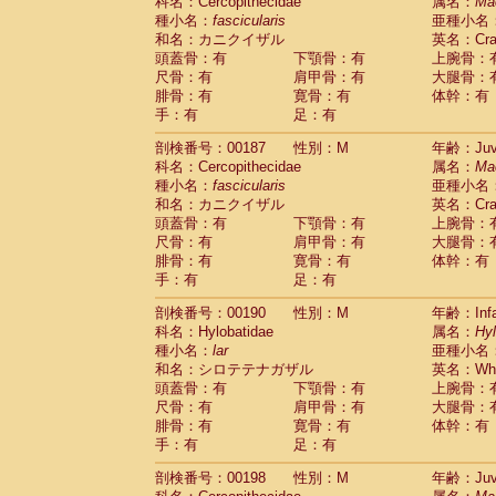
科名：Cercopithecidae
属名：
Ma
種小名：
fascicularis
亜種小名
和名：カニクイザル
英名：Crab
頭蓋骨：有
下顎骨：有
上腕骨：
尺骨：有
肩甲骨：有
大腿骨：
腓骨：有
寛骨：有
体幹：有
手：有
足：有
剖検番号：00187
性別：M
年齢：Juve
科名：Cercopithecidae
属名：
Ma
種小名：
fascicularis
亜種小名
和名：カニクイザル
英名：Crab
頭蓋骨：有
下顎骨：有
上腕骨：
尺骨：有
肩甲骨：有
大腿骨：
腓骨：有
寛骨：有
体幹：有
手：有
足：有
剖検番号：00190
性別：M
年齢：Infa
科名：Hylobatidae
属名：
Hy
種小名：
lar
亜種小名
和名：シロテテナガザル
英名：Whit
頭蓋骨：有
下顎骨：有
上腕骨：
尺骨：有
肩甲骨：有
大腿骨：
腓骨：有
寛骨：有
体幹：有
手：有
足：有
剖検番号：00198
性別：M
年齢：Juve