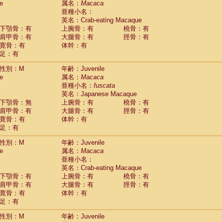
e
属名：
Macaca
idae
Macaca assamensis
(0)
亜種小名：
idae
Macaca brunnescens
(0)
英名：Crab-eating Macaque
idae
Macaca cyclopis
(6)
下顎骨：有
上腕骨：有
橈骨：有
idae
Macaca fascicularis
(150)
肩甲骨：有
大腿骨：有
脛骨：有
idae
Macaca fuscaca fuscata
(87)
寛骨：有
体幹：有
idae
Macaca fuscata yakui
(93)
足：有
idae
Macaca fuscata
hybrid
(0)
idae
性別：M
Macaca maura
年齢：Juvenile
(1)
e
属名：
Macaca
idae
Macaca mulatta
(47)
亜種小名：
fuscata
idae
Macaca nemestrina
(3)
英名：Japanese Macaque
idae
Macaca nigra
(1)
下顎骨：無
上腕骨：有
橈骨：有
idae
Macaca radiata
(8)
肩甲骨：有
大腿骨：有
脛骨：有
idae
Macaca silenus
(1)
寛骨：有
体幹：有
idae
Macaca sinica
(0)
足：有
idae
Macaca sylvanus
(2)
idae
Macaca thibetana
性別：M
年齢：Juvenile
(0)
idae
Macaca tonkeana
e
属名：
Macaca
(0)
idae
Macaca
hybrid
亜種小名：
(1)
idae
Macaca
spp.
英名：Crab-eating Macaque
(0)
idae
Allenopithecus nigroviridis
下顎骨：有
上腕骨：有
橈骨：有
(0)
idae
肩甲骨：有
Cercopithecus ascanius
大腿骨：有
脛骨：有
(2)
寛骨：有
体幹：有
idae
Cercopithecus ascanius schmidti
(0)
足：有
idae
Cercopithecus cephus
(1)
idae
Cercopithecus diana
(0)
性別：M
年齢：Juvenile
idae
Cercopithecus hamlyni
(0)