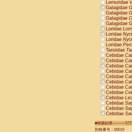
Lemuridae
V
Galagidae
G
Galagidae
G
Galagidae
O
Galagidae
G
Loridae
Lori
Loridae
Nyc
Loridae
Nyc
Loridae
Pero
Tarsiidae
Ta
Cebidae
Cal
Cebidae
Cal
Cebidae
Cal
Cebidae
Cal
Cebidae
Cal
Cebidae
Cal
Cebidae
Cal
Cebidae
Ce
Cebidae
Leo
Cebidae
Sag
Cebidae
Sag
Cebidae
Sag
Cebidae
Sag
■検索結果----------
Cebidae
Sag
Cebidae
Sa
剖検番号：00010