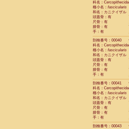
科名：Cercopithecida
Pitheciidae
種小名：
fascicularis
Pitheciidae
和名：カニクイザル
Pitheciidae
頭蓋骨：有
Pitheciidae
尺骨：有
Pitheciidae
腓骨：有
Pitheciidae
手：有
Pitheciidae
Pitheciidae
剖検番号：00040
Cercopithec
科名：Cercopithecida
Cercopithec
種小名：
fascicularis
和名：カニクイザル
Cercopithec
頭蓋骨：有
Cercopithec
尺骨：有
Cercopithec
腓骨：有
Cercopithec
手：有
Cercopithec
Cercopithec
剖検番号：00041
Cercopithec
科名：Cercopithecida
Cercopithec
種小名：
fascicularis
Cercopithec
和名：カニクイザル
Cercopithec
頭蓋骨：有
Cercopithec
尺骨：有
Cercopithec
腓骨：有
Cercopithec
手：有
Cercopithec
剖検番号：00043
Cercopithec