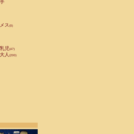
手
メス
(0)
乳児
(47)
大人
(200)