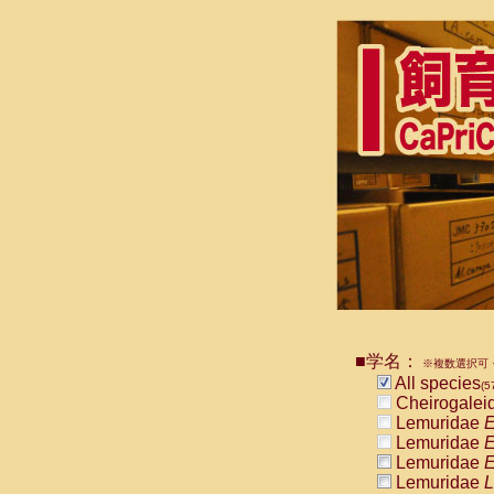
■学名：
※複数選択可・
All species
(5
Cheirogalei
Lemuridae
E
Lemuridae
E
Lemuridae
E
Lemuridae
L