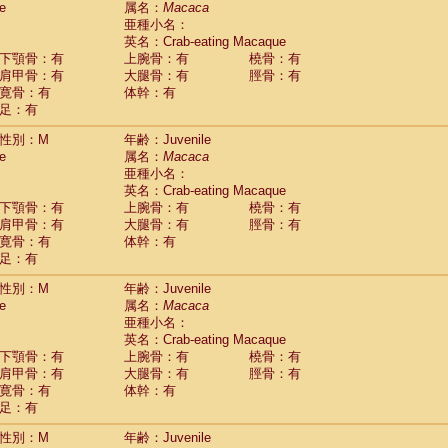
e
属名：
Macaca
Callicebus cupreus
(0)
亜種小名：
Callicebus donacophilus
(0)
英名：Crab-eating Macaque
Callicebus moloch
(0)
下顎骨：有
上腕骨：有
橈骨：有
Callicebus torquatus
(0)
肩甲骨：有
大腿骨：有
脛骨：有
Callicebus
spp.
(0)
寛骨：有
体幹：有
Chiropotes satanas
(1)
足：有
Pithecia monachus
(3)
Pithecia pithecia
性別：M
年齢：Juvenile
(0)
idae
Cercocebus agilis
e
属名：
Macaca
(0)
idae
Cercocebus galeritus chrysogaster
亜種小名：
(0)
idae
Cercocebus torquatus atys
英名：Crab-eating Macaque
(0)
下顎骨：有
上腕骨：有
橈骨：有
idae
Cercocebus torquatus lunulatus
(0)
肩甲骨：有
大腿骨：有
脛骨：有
idae
Cercocebus torquatus torquatus
(1)
寛骨：有
体幹：有
idae
Cercocebus
hybrid
(0)
足：有
idae
Cercocebus
spp.
(0)
idae
Lophocebus albigena
(0)
性別：M
年齢：Juvenile
idae
Papio anubis
(0)
e
属名：
Macaca
idae
Papio cynocephalus
(4)
亜種小名：
idae
Papio hamadryas
英名：Crab-eating Macaque
(1)
idae
Papio papio
下顎骨：有
上腕骨：有
橈骨：有
(0)
idae
Papio
spp.
肩甲骨：有
大腿骨：有
脛骨：有
(0)
idae
Mandrillus leucophaeus
寛骨：有
体幹：有
(2)
idae
Mandrillus sphinx
足：有
(0)
idae
Theropithecus gelada
(1)
性別：M
年齢：Juvenile
idae
Macaca arctoides
(1)