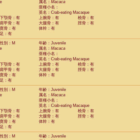
e
属名：
Macaca
idae
Cercopithecus lhoesti
(0)
亜種小名：
idae
Cercopithecus mitis
(0)
英名：Crab-eating Macaque
idae
Cercopithecus mitis doggetti
(0)
下顎骨：有
上腕骨：有
橈骨：有
idae
Cercopithecus mitis albogularis
肩甲骨：有
大腿骨：有
脛骨：有
(0)
idae
Cercopithecus mona
寛骨：有
体幹：有
(0)
idae
Cercopithecus neglectus
足：有
(0)
idae
Cercopithecus nigroviridis
(0)
性別：M
年齢：Juvenile
idae
Cercopithecus petaurista buettikoferi
(0)
e
属名：
Macaca
idae
Cercopithecus
spp.
(0)
亜種小名：
idae
Chlorocebus aethiops
(1)
英名：Crab-eating Macaque
idae
Chlorocebus pygerythrus cynosuros
(0)
下顎骨：有
上腕骨：有
橈骨：有
idae
Erythrocebus patas
(14)
肩甲骨：有
大腿骨：有
脛骨：有
idae
Miopithecus talapoin
(0)
寛骨：有
体幹：有
idae
Cercopithecinae
spp.
(0)
足：有
idae
Colobus angolensis
(0)
idae
Colobus guereza
性別：M
年齢：Juvenile
(0)
idae
Colobus polykomos
e
属名：
Macaca
(0)
idae
Piliocolobus badius
亜種小名：
(0)
英名：Crab-eating Macaque
idae
Kasi senex vetulus
(0)
下顎骨：有
上腕骨：有
橈骨：有
idae
Kasi senex
(0)
肩甲骨：有
大腿骨：有
脛骨：有
idae
Nasalis larvatus
(0)
寛骨：有
体幹：有
idae
Presbytes melalophos
(0)
足：有
idae
Pygathrix nemaeus
(0)
idae
Semnopithecus entellus
(8)
性別：M
年齢：Juvenile
idae
Trachypithecus cristatus