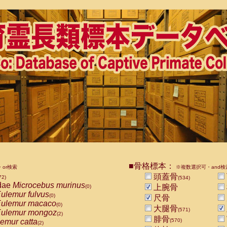
■骨格標本：
or検索
※複数選択可・and検
頭蓋骨
72)
(534)
dae
Microcebus murinus
上腕骨
(0)
ulemur fulvus
(0)
尺骨
ulemur macaco
(0)
大腿骨
(571)
ulemur mongoz
(2)
腓骨
emur catta
(570)
(2)