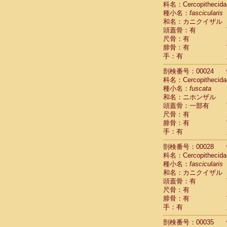
科名：Cercopithecida
Cebidae
Sa
種小名：
fascicularis
Cebidae
Sa
和名：カニクイザル
Cebidae
Sag
頭蓋骨：有
Cebidae
Sa
尺骨：有
Cebidae
Sag
腓骨：有
Cebidae
Sa
手：有
Cebidae
Aot
Cebidae
Ceb
剖検番号：00024
Cebidae
Ceb
科名：Cercopithecida
Cebidae
Ce
種小名：
fuscata
Cebidae
Ceb
和名：ニホンザル
Cebidae
Ce
頭蓋骨：一部有
Cebidae
Sai
尺骨：有
腓骨：有
Cebidae
Sai
手：有
Atelidae
Alo
Atelidae
Alo
剖検番号：00028
Atelidae
Alo
科名：Cercopithecida
Atelidae
Alo
種小名：
fascicularis
Atelidae
Ate
和名：カニクイザル
Atelidae
Ate
頭蓋骨：有
Atelidae
Ate
尺骨：有
Atelidae
Ate
腓骨：有
Atelidae
Lag
手：有
Atelidae
Lag
剖検番号：00035
Pitheciidae