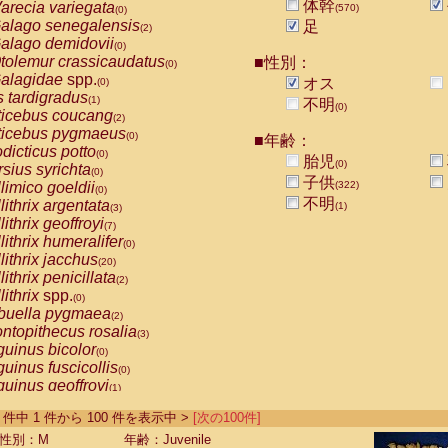
体幹
arecia variegata
(570)
(0)
alago senegalensis
足
(2)
alago demidovii
(0)
tolemur crassicaudatus
■性別：
(0)
alagidae
spp.
オス
(0)
s tardigradus
(1)
不明
(0)
ticebus coucang
(2)
ticebus pygmaeus
(0)
■年齢：
dicticus potto
(0)
胎児
(0)
rsius syrichta
(0)
子供
limico goeldii
(322)
(0)
不明
lithrix argentata
(1)
(3)
lithrix geoffroyi
(7)
lithrix humeralifer
(0)
lithrix jacchus
(20)
lithrix penicillata
(2)
lithrix
spp.
(0)
buella pygmaea
(2)
ntopithecus rosalia
(3)
uinus bicolor
(0)
uinus fuscicollis
(0)
uinus geoffroyi
(1)
uinus imperator
(0)
-572 件中 1 件から 100 件を表示中 >
[次の100件]
uinus labiatus
(0)
guinus leucopus
性別：M
年齢：Juvenile
(4)