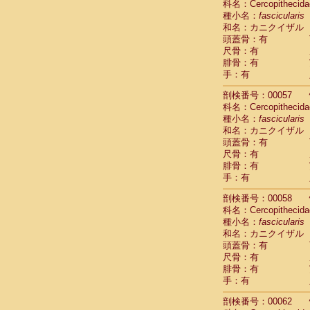
科名：Cercopithecida
Cercopithec
種小名：
fascicularis
Cercopithec
和名：カニクイザル
Cercopithec
頭蓋骨：有
Cercopithec
尺骨：有
Cercopithec
腓骨：有
Cercopithec
手：有
Cercopithec
剖検番号：00057
Cercopithec
科名：Cercopithecida
Cercopithec
種小名：
fascicularis
Cercopithec
和名：カニクイザル
Cercopithec
頭蓋骨：有
Cercopithec
尺骨：有
Cercopithec
腓骨：有
Cercopithec
手：有
Cercopithec
Cercopithec
剖検番号：00058
Cercopithec
科名：Cercopithecida
種小名：
Cercopithec
fascicularis
和名：カニクイザル
Cercopithec
頭蓋骨：有
Cercopithec
尺骨：有
Cercopithec
腓骨：有
Cercopithec
手：有
Cercopithec
Cercopithec
剖検番号：00062
Cercopithec