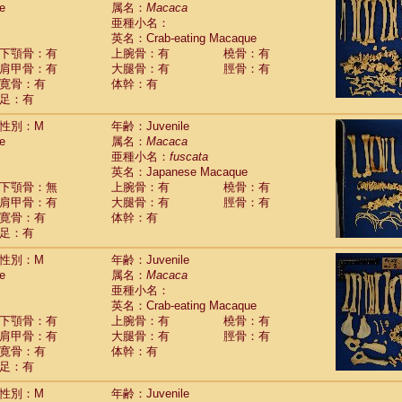
e
guinus midas
属名：
Macaca
(0)
亜種小名：
guinus mystax
(1)
英名：Crab-eating Macaque
uinus nigricollis
(12)
下顎骨：有
上腕骨：有
橈骨：有
guinus oedipus
(19)
肩甲骨：有
大腿骨：有
脛骨：有
uinus weddelli
(0)
寛骨：有
体幹：有
guinus
spp.
(0)
足：有
us trivirgatus
(3)
us albifrons
(1)
性別：M
年齢：Juvenile
us apella
e
(6)
属名：
Macaca
bus capucinus
亜種小名：
fuscata
(0)
us nigrivittatus
英名：Japanese Macaque
(1)
bus
spp.
下顎骨：無
上腕骨：有
橈骨：有
(0)
miri boliviensis
肩甲骨：有
大腿骨：有
脛骨：有
(0)
miri sciureus
寛骨：有
体幹：有
(7)
足：有
uatta caraya
(0)
uatta fusca
(1)
性別：M
年齢：Juvenile
uatta seniculus
(1)
e
属名：
Macaca
uatta
spp.
(0)
亜種小名：
les belzebuth
(0)
英名：Crab-eating Macaque
les geoffroyi
(3)
下顎骨：有
上腕骨：有
橈骨：有
les paniscus
(3)
肩甲骨：有
大腿骨：有
脛骨：有
les
spp.
寛骨：有
(0)
体幹：有
othrix lagothricha
足：有
(5)
othrix lagothricha cana
(0)
性別：M
年齢：Juvenile
Cacajao calvus rubicundus
(1)