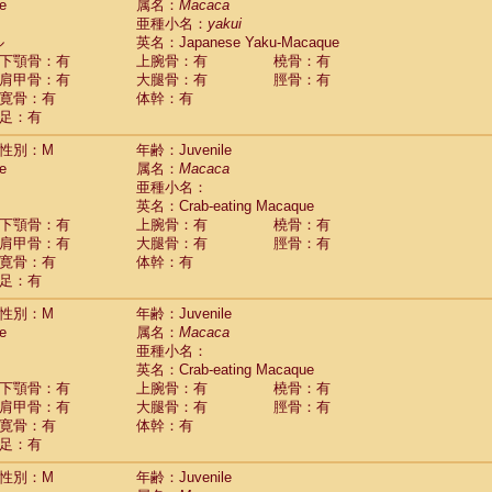
(0)
e
属名：
Macaca
idae
Trachypithecus francoisi
亜種小名：
yakui
(0)
idae
Trachypithecus obscurus
ル
英名：Japanese Yaku-Macaque
(1)
idae
Trachypithecus pileatus
下顎骨：有
上腕骨：有
橈骨：有
(0)
idae
Colobinae
spp.
肩甲骨：有
大腿骨：有
脛骨：有
(0)
idae
Presbytesinae
spp.
寛骨：有
体幹：有
(0)
idae
足：有
Cercopithecidae
spp.
(0)
e
Hoolock hoolock
(0)
性別：M
年齢：Juvenile
e
Hylobates agilis
(1)
e
属名：
Macaca
e
Hylobates klossii
(0)
亜種小名：
e
Hylobates lar
(11)
英名：Crab-eating Macaque
e
Hylobates moloch
(0)
下顎骨：有
上腕骨：有
橈骨：有
e
Hylobates muelleri
(0)
肩甲骨：有
大腿骨：有
脛骨：有
e
Hylobates pileatus
(2)
寛骨：有
体幹：有
e
Hylobates
spp.
足：有
(0)
e
Hylobates
hybrid
(0)
性別：M
年齢：Juvenile
e
Nomascus concolor
(0)
e
属名：
Macaca
e
Symphalangus syndactylus
(0)
亜種小名：
Pongo pygmaeus
(0)
英名：Crab-eating Macaque
Pan troglodytes
(1)
下顎骨：有
上腕骨：有
橈骨：有
orilla gorilla beringei
(0)
肩甲骨：有
大腿骨：有
脛骨：有
orilla gorilla gorilla
(0)
寛骨：有
体幹：有
c.
(0)
足：有
Dendrogale melanura
(0)
Ptilocercus lowii
性別：M
年齢：Juvenile
(0)