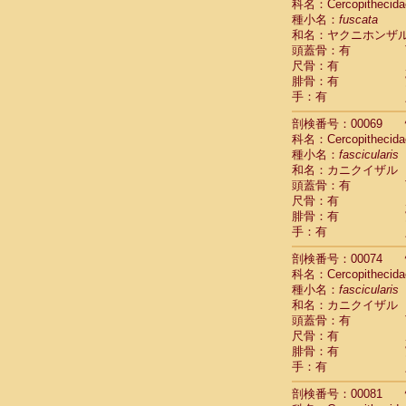
科名：Cercopithecida
Cercopithec
種小名：
fuscata
Cercopithec
和名：ヤクニホンザ
Cercopithec
頭蓋骨：有
Cercopithec
尺骨：有
Cercopithec
腓骨：有
手：有
Cercopithec
Hylobatida
剖検番号：00069
Hylobatida
科名：Cercopithecida
Hylobatida
種小名：
fascicularis
Hylobatida
和名：カニクイザル
Hylobatida
頭蓋骨：有
Hylobatida
尺骨：有
Hylobatida
腓骨：有
Hylobatida
手：有
Hylobatida
剖検番号：00074
Hylobatida
科名：Cercopithecida
Hylobatida
種小名：
fascicularis
Hominidae
和名：カニクイザル
Hominidae
頭蓋骨：有
Hominidae
G
尺骨：有
Hominidae
G
腓骨：有
Primates mis
手：有
Scandentia
Scandentia
剖検番号：00081