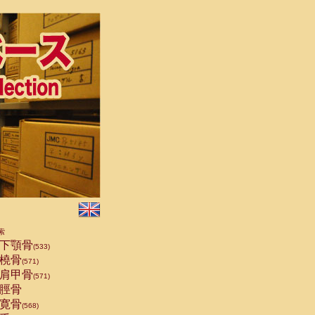
索
下顎骨
(533)
橈骨
(571)
肩甲骨
(571)
脛骨
寛骨
(568)