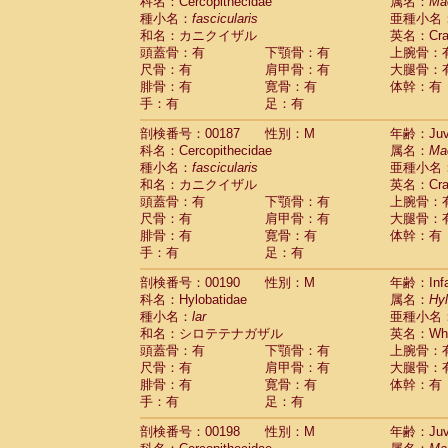
科名：Cercopithecidae
属名：
Ma
種小名：
fascicularis
亜種小名
和名：カニクイザル
英名：Crab
頭蓋骨：有
下顎骨：有
上腕骨：
尺骨：有
肩甲骨：有
大腿骨：
腓骨：有
寛骨：有
体幹：有
手：有
足：有
剖検番号：00187
性別：M
年齢：Juve
科名：Cercopithecidae
属名：
Ma
種小名：
fascicularis
亜種小名
和名：カニクイザル
英名：Crab
頭蓋骨：有
下顎骨：有
上腕骨：
尺骨：有
肩甲骨：有
大腿骨：
腓骨：有
寛骨：有
体幹：有
手：有
足：有
剖検番号：00190
性別：M
年齢：Infa
科名：Hylobatidae
属名：
Hy
種小名：
lar
亜種小名
和名：シロテテナガザル
英名：Whit
頭蓋骨：有
下顎骨：有
上腕骨：
尺骨：有
肩甲骨：有
大腿骨：
腓骨：有
寛骨：有
体幹：有
手：有
足：有
剖検番号：00198
性別：M
年齢：Juve