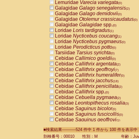
Lemuridae
Varecia variegata
(0)
Galagidae
Galago senegalensis
(2)
Galagidae
Galago demidovii
(0)
Galagidae
Otolemur crassicaudatus
(0)
Galagidae
Galagidae
spp.
(0)
Loridae
Loris tardigradus
(1)
Loridae
Nycticebus coucang
(1)
Loridae
Nycticebus pygmaeus
(0)
Loridae
Perodicticus potto
(0)
Tarsiidae
Tarsius syrichta
(0)
Cebidae
Callimico goeldii
(0)
Cebidae
Callithrix argentata
(2)
Cebidae
Callithrix geoffroyi
(7)
Cebidae
Callithrix humeralifer
(0)
Cebidae
Callithrix jacchus
(18)
Cebidae
Callithrix penicillata
(2)
Cebidae
Callithrix
spp.
(0)
Cebidae
Cebuella pygmaea
(2)
Cebidae
Leontopithecus rosalia
(3)
Cebidae
Saguinus bicolor
(0)
Cebidae
Saguinus fuscicollis
(0)
Cebidae
Saguinus geoffroyi
(1)
Cebidae
Saguinus imperator
(0)
■検索結果-----------524 件中 1 件から 100 件を表示中
Cebidae
Saguinus labiatus
(0)
Cebidae
Saguinus leucopus
剖検番号：00010
性別：M
年齢：Juve
(4)