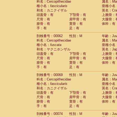
科名：Cercopithecidae
属名：
Ma
Cercopithecidae
Cercopithecus lhoest
種小名：
fascicularis
亜種小名
Cercopithecidae
Cercopithecus mitis
(0
和名：カニクイザル
英名：Crab
Cercopithecidae
Cercopithecus mitis 
頭蓋骨：有
下顎骨：有
上腕骨：
Cercopithecidae
Cercopithecus mitis 
尺骨：有
肩甲骨：有
大腿骨：
Cercopithecidae
Cercopithecus mona
腓骨：有
寛骨：有
体幹：有
Cercopithecidae
Cercopithecus negle
手：有
足：有
Cercopithecidae
Cercopithecus nigrovi
剖検番号：00062
性別：M
年齢：Juve
Cercopithecidae
Cercopithecus petauri
科名：Cercopithecidae
属名：
Ma
Cercopithecidae
Cercopithecus
spp.
(0)
種小名：
fuscata
亜種小名
Cercopithecidae
Chlorocebus aethiop
和名：ヤクニホンザル
英名：Japa
Cercopithecidae
Chlorocebus pygeryt
頭蓋骨：有
下顎骨：有
上腕骨：
Cercopithecidae
Erythrocebus patas
(1
尺骨：有
肩甲骨：有
大腿骨：
Cercopithecidae
Miopithecus talapoin
腓骨：有
寛骨：有
体幹：有
Cercopithecidae
Cercopithecinae
spp
手：有
足：有
Cercopithecidae
Colobus angolensis
(0
Cercopithecidae
Colobus guereza
剖検番号：00069
性別：M
年齢：Juve
(0)
Cercopithecidae
Colobus polykomos
科名：Cercopithecidae
属名：
Ma
(0
種小名：
Cercopithecidae
fascicularis
Piliocolobus badius
亜種小名
(0
和名：カニクイザル
英名：Crab
Cercopithecidae
Kasi senex vetulus
(0)
頭蓋骨：有
下顎骨：有
上腕骨：
Cercopithecidae
Kasi senex
(0)
尺骨：有
肩甲骨：有
大腿骨：
Cercopithecidae
Nasalis larvatus
(0)
腓骨：有
寛骨：有
体幹：有
Cercopithecidae
Presbytes melaloph
手：有
足：有
Cercopithecidae
Pygathrix nemaeus
(0)
Cercopithecidae
Semnopithecus entel
剖検番号：00074
性別：M
年齢：Juve
Cercopithecidae
Trachypithecus crista