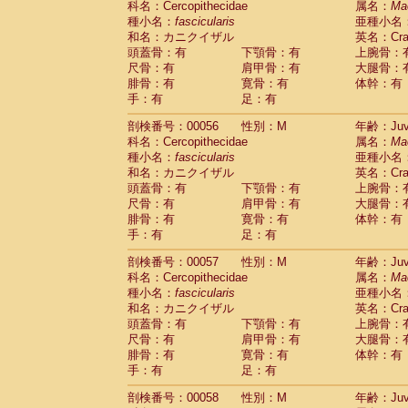
科名：Cercopithecidae
属名：
Ma
Cercopithecidae
Macaca assamensis
(
種小名：
fascicularis
亜種小名
Cercopithecidae
Macaca brunnescen
和名：カニクイザル
英名：Crab
Cercopithecidae
Macaca cyclopis
(6)
頭蓋骨：有
下顎骨：有
上腕骨：
Cercopithecidae
Macaca fascicularis
(1
尺骨：有
肩甲骨：有
大腿骨：
Cercopithecidae
Macaca fuscaca fusc
腓骨：有
寛骨：有
体幹：有
Cercopithecidae
Macaca fuscata yaku
手：有
足：有
Cercopithecidae
Macaca fuscata
hybr
剖検番号：00056
Cercopithecidae
性別：M
Macaca maura
年齢：Juve
(1)
科名：Cercopithecidae
属名：
Ma
Cercopithecidae
Macaca mulatta
(45)
種小名：
fascicularis
亜種小名
Cercopithecidae
Macaca nemestrina
(3
和名：カニクイザル
英名：Crab
Cercopithecidae
Macaca nigra
(1)
頭蓋骨：有
下顎骨：有
上腕骨：
Cercopithecidae
Macaca radiata
(7)
尺骨：有
肩甲骨：有
大腿骨：
Cercopithecidae
Macaca silenus
(0)
腓骨：有
寛骨：有
体幹：有
Cercopithecidae
Macaca sinica
(0)
手：有
足：有
Cercopithecidae
Macaca sylvanus
(2)
Cercopithecidae
Macaca thibetana
剖検番号：00057
性別：M
年齢：Juve
(0)
Cercopithecidae
Macaca tonkeana
科名：Cercopithecidae
属名：
Ma
(0)
Cercopithecidae
Macaca
hybrid
種小名：
fascicularis
亜種小名
(1)
Cercopithecidae
Macaca
spp.
和名：カニクイザル
英名：Crab
(0)
Cercopithecidae
Allenopithecus nigrov
頭蓋骨：有
下顎骨：有
上腕骨：
尺骨：有
Cercopithecidae
肩甲骨：有
Cercopithecus ascan
大腿骨：
腓骨：有
寛骨：有
体幹：有
Cercopithecidae
Cercopithecus ascan
手：有
足：有
Cercopithecidae
Cercopithecus ceph
Cercopithecidae
Cercopithecus diana
剖検番号：00058
性別：M
年齢：Juve
Cercopithecidae
Cercopithecus hamly