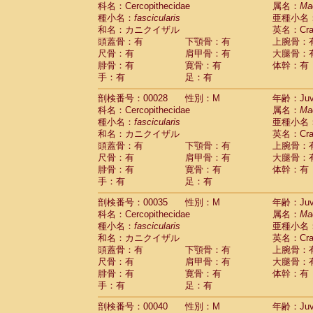
科名：Cercopithecidae
Cebidae
Saguinus midas
属名：
Ma
(0)
種小名：
fascicularis
亜種小名
Cebidae
Saguinus mystax
(1)
和名：カニクイザル
英名：Crab
Cebidae
Saguinus nigricollis
(12)
頭蓋骨：有
下顎骨：有
上腕骨：
Cebidae
Saguinus oedipus
(19)
尺骨：有
肩甲骨：有
大腿骨：
Cebidae
Saguinus weddelli
(0)
腓骨：有
寛骨：有
体幹：有
Cebidae
Saguinus
spp.
(0)
手：有
足：有
Cebidae
Aotus trivirgatus
(3)
Cebidae
Cebus albifrons
(1)
剖検番号：00028
性別：M
年齢：Juve
Cebidae
Cebus apella
科名：Cercopithecidae
(6)
属名：
Ma
Cebidae
Cebus capucinus
種小名：
fascicularis
亜種小名
(0)
Cebidae
Cebus nigrivittatus
和名：カニクイザル
英名：Crab
(1)
Cebidae
Cebus
spp.
頭蓋骨：有
下顎骨：有
上腕骨：
(0)
Cebidae
Saimiri boliviensis
尺骨：有
肩甲骨：有
大腿骨：
(0)
腓骨：有
Cebidae
Saimiri sciureus
寛骨：有
体幹：有
(7)
手：有
足：有
Atelidae
Alouatta caraya
(0)
Atelidae
Alouatta fusca
(1)
剖検番号：00035
性別：M
年齢：Juve
Atelidae
Alouatta seniculus
(1)
科名：Cercopithecidae
属名：
Ma
Atelidae
Alouatta
spp.
(0)
種小名：
fascicularis
亜種小名
Atelidae
Ateles belzebuth
(0)
和名：カニクイザル
英名：Crab
Atelidae
Ateles geoffroyi
(3)
頭蓋骨：有
下顎骨：有
上腕骨：
Atelidae
Ateles paniscus
(3)
尺骨：有
肩甲骨：有
大腿骨：
Atelidae
Ateles
spp.
腓骨：有
寛骨：有
(0)
体幹：有
Atelidae
Lagothrix lagothricha
手：有
足：有
(5)
Atelidae
Lagothrix lagothricha cana
(0)
剖検番号：00040
性別：M
年齢：Juve
Pitheciidae
Cacajao calvus rubicundu