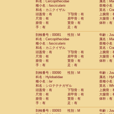
科名：Cercopithecidae
属名：
Ma
Cercopithecidae
Trachypithecus franc
種小名：
fascicularis
亜種小名
Cercopithecidae
Trachypithecus obsc
和名：カニクイザル
英名：Crab
Cercopithecidae
Trachypithecus pilea
頭蓋骨：有
下顎骨：有
上腕骨：
Cercopithecidae
Colobinae
spp.
尺骨：有
肩甲骨：有
大腿骨：
(0)
Cercopithecidae
Presbytesinae
spp.
腓骨：有
寛骨：有
体幹：有
(0)
手：有
Cercopithecidae
足：有
Cercopithecidae
spp
Hylobatidae
Hoolock hoolock
(0)
剖検番号：00081
性別：M
年齢：Juve
Hylobatidae
Hylobates agilis
(1)
科名：Cercopithecidae
属名：
Ma
Hylobatidae
Hylobates klossii
(0)
種小名：
fascicularis
亜種小名
Hylobatidae
Hylobates lar
(10)
和名：カニクイザル
英名：Crab
Hylobatidae
Hylobates moloch
(0)
頭蓋骨：有
下顎骨：有
上腕骨：
Hylobatidae
Hylobates muelleri
(0)
尺骨：有
肩甲骨：有
大腿骨：
Hylobatidae
Hylobates pileatus
(2)
腓骨：有
寛骨：有
体幹：有
Hylobatidae
Hylobates
spp.
手：有
足：有
(0)
Hylobatidae
Hylobates
hybrid
(0)
剖検番号：00090
性別：M
年齢：Juve
Hylobatidae
Nomascus concolor
(0)
科名：Hylobatidae
属名：
Hy
Hylobatidae
Symphalangus syndactyl
種小名：
lar
亜種小名
Hominidae
Pongo pygmaeus
(0)
和名：シロテテナガザル
英名：Whit
Hominidae
Pan troglodytes
(1)
頭蓋骨：有
下顎骨：有
上腕骨：
Hominidae
Gorilla gorilla beringei
(0)
尺骨：有
肩甲骨：有
大腿骨：
Hominidae
Gorilla gorilla gorilla
(0)
腓骨：有
寛骨：有
体幹：有
Primates misc.
(0)
手：有
足：有
Scandentia
Dendrogale melanura
(0)
Scandentia
Ptilocercus lowii
剖検番号：00093
性別：M
年齢：Juve
(0)