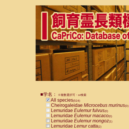
■学名：
※複数選択可・or検索
All species
(524)
Cheirogaleidae
Microcebus murinus
(0)
Lemuridae
Eulemur fulvus
(0)
Lemuridae
Eulemur macaco
(0)
Lemuridae
Eulemur mongoz
(1)
Lemuridae
Lemur catta
(2)