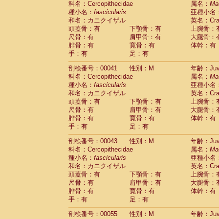
科名：Cercopithecidae
属名：
Ma
Pitheciidae
Callicebus cupreus
(0)
種小名：
fascicularis
亜種小名
Pitheciidae
Callicebus donacophilus
(0
和名：カニクイザル
英名：Crab
Pitheciidae
Callicebus moloch
(0)
頭蓋骨：有
下顎骨：有
上腕骨：
Pitheciidae
Callicebus torquatus
(0)
尺骨：有
肩甲骨：有
大腿骨：
Pitheciidae
Callicebus
spp.
(0)
腓骨：有
寛骨：有
体幹：有
Pitheciidae
Chiropotes satanas
(1)
手：有
足：有
Pitheciidae
Pithecia monachus
(3)
Pitheciidae
Pithecia pithecia
剖検番号：00041
性別：M
年齢：Juve
(0)
Cercopithecidae
Cercocebus agilis
科名：Cercopithecidae
属名：
Ma
(0)
Cercopithecidae
Cercocebus galeritus
種小名：
fascicularis
亜種小名
和名：カニクイザル
Cercopithecidae
Cercocebus torquatu
英名：Crab
頭蓋骨：有
下顎骨：有
上腕骨：
Cercopithecidae
Cercocebus torquatus
尺骨：有
肩甲骨：有
大腿骨：
Cercopithecidae
Cercocebus torquatu
腓骨：有
寛骨：有
体幹：有
Cercopithecidae
Cercocebus
hybrid
(0)
手：有
足：有
Cercopithecidae
Cercocebus
spp.
(0)
Cercopithecidae
Lophocebus albigen
剖検番号：00043
性別：M
年齢：Juve
Cercopithecidae
Papio anubis
(0)
科名：Cercopithecidae
属名：
Ma
Cercopithecidae
Papio cynocephalus
(
種小名：
fascicularis
亜種小名
Cercopithecidae
Papio hamadryas
和名：カニクイザル
英名：Crab
(0)
Cercopithecidae
Papio papio
頭蓋骨：有
下顎骨：有
上腕骨：
(0)
Cercopithecidae
Papio
spp.
尺骨：有
肩甲骨：有
大腿骨：
(0)
Cercopithecidae
Mandrillus leucopha
腓骨：有
寛骨：有
体幹：有
Cercopithecidae
Mandrillus sphinx
手：有
足：有
(0)
Cercopithecidae
Theropithecus gelad
剖検番号：00055
性別：M
年齢：Juve
Cercopithecidae
Macaca arctoides
(1)