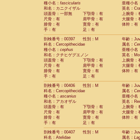
種小名：
fascicularis
亜種小名
和名：カニクイザル
英名：Crab
頭蓋骨：一部無
下顎骨：有
上腕骨：
尺骨：有
肩甲骨：有
大腿骨：
腓骨：有
寛骨：有
体幹：有
手：有
足：有
剖検番号：00397
性別：M
年齢：Juve
科名：Cercopithecidae
属名：
Ce
種小名：
cephus
亜種小名
和名：クチヒゲグエノン
英名：Mous
頭蓋骨：有
下顎骨：有
上腕骨：
尺骨：有
肩甲骨：有
大腿骨：
腓骨：有
寛骨：有
体幹：有
手：有
足：有
剖検番号：00406
性別：M
年齢：Juve
科名：Cercopithecidae
属名：
Ce
種小名：
ascanius
亜種小名
和名：アカオザル
英名：Red-
頭蓋骨：有
下顎骨：有
上腕骨：
尺骨：有
肩甲骨：有
大腿骨：
腓骨：有
寛骨：有
体幹：有
手：有
足：有
剖検番号：00407
性別：M
年齢：Juve
科名：Atelidae
属名：
Lag