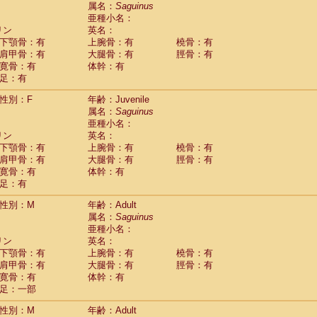
guinus midas
属名：
Saguinus
(0)
亜種小名：
guinus mystax
(4)
リン
英名：
uinus nigricollis
(35)
下顎骨：有
上腕骨：有
橈骨：有
guinus oedipus
(31)
肩甲骨：有
大腿骨：有
脛骨：有
uinus weddelli
(0)
寛骨：有
体幹：有
guinus
spp.
(0)
足：有
us trivirgatus
(5)
us albifrons
(3)
性別：F
年齢：Juvenile
us apella
(8)
属名：
Saguinus
bus capucinus
亜種小名：
(1)
us nigrivittatus
リン
英名：
(1)
bus
spp.
下顎骨：有
上腕骨：有
橈骨：有
(0)
miri boliviensis
肩甲骨：有
大腿骨：有
脛骨：有
(0)
miri sciureus
寛骨：有
体幹：有
(21)
足：有
uatta caraya
(0)
uatta fusca
(1)
性別：M
年齢：Adult
uatta seniculus
(1)
属名：
Saguinus
uatta
spp.
(1)
亜種小名：
les belzebuth
(0)
リン
英名：
les geoffroyi
(5)
下顎骨：有
上腕骨：有
橈骨：有
les paniscus
(11)
肩甲骨：有
大腿骨：有
脛骨：有
les
spp.
寛骨：有
(0)
体幹：有
othrix lagothricha
足：一部
(8)
othrix lagothricha cana
(0)
性別：M
年齢：Adult
Cacajao calvus rubicundus
(1)