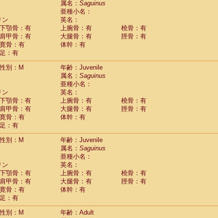
属名：
Saguinus
idae
Macaca assamensis
(1)
亜種小名：
idae
Macaca brunnescens
(0)
リン
英名：
idae
Macaca cyclopis
(23)
下顎骨：有
上腕骨：有
橈骨：有
idae
Macaca fascicularis
(496)
肩甲骨：有
大腿骨：有
脛骨：有
idae
Macaca fuscaca fuscata
(199)
寛骨：有
体幹：有
idae
Macaca fuscata yakui
(205)
足：有
idae
Macaca fuscata
hybrid
(1)
idae
性別：M
Macaca maura
年齢：Juvenile
(4)
属名：
Saguinus
idae
Macaca mulatta
(106)
亜種小名：
idae
Macaca nemestrina
(6)
リン
英名：
idae
Macaca nigra
(1)
下顎骨：有
上腕骨：有
橈骨：有
idae
Macaca radiata
(37)
肩甲骨：有
大腿骨：有
脛骨：有
idae
Macaca silenus
(1)
寛骨：有
体幹：有
idae
Macaca sinica
(1)
足：有
idae
Macaca sylvanus
(2)
idae
Macaca thibetana
性別：M
年齢：Juvenile
(0)
idae
Macaca tonkeana
属名：
Saguinus
(0)
idae
Macaca
hybrid
亜種小名：
(2)
idae
Macaca
spp.
リン
英名：
(0)
idae
Allenopithecus nigroviridis
下顎骨：有
上腕骨：有
橈骨：有
(0)
idae
肩甲骨：有
Cercopithecus ascanius
大腿骨：有
脛骨：有
(3)
寛骨：有
体幹：有
idae
Cercopithecus ascanius schmidti
(0)
足：有
idae
Cercopithecus cephus
(1)
idae
Cercopithecus diana
(0)
性別：M
年齢：Adult
idae
Cercopithecus hamlyni
(0)