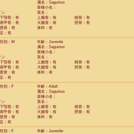
属名：
Saguinus
Callicebus cupreus
(2)
亜種小名：
Callicebus donacophilus
(0)
リン
英名：
Callicebus moloch
(0)
下顎骨：有
上腕骨：有
橈骨：有
Callicebus torquatus
(0)
肩甲骨：有
大腿骨：有
脛骨：有
Callicebus
spp.
(0)
寛骨：有
体幹：有
Chiropotes satanas
(2)
足：有
Pithecia monachus
(3)
Pithecia pithecia
性別：M
年齢：Juvenile
(0)
idae
Cercocebus agilis
属名：
Saguinus
(0)
idae
Cercocebus galeritus chrysogaster
亜種小名：
(0)
リン
idae
Cercocebus torquatus atys
英名：
(0)
下顎骨：有
上腕骨：有
橈骨：有
idae
Cercocebus torquatus lunulatus
(1)
肩甲骨：有
大腿骨：有
脛骨：有
idae
Cercocebus torquatus torquatus
(1)
寛骨：有
体幹：有
idae
Cercocebus
hybrid
(2)
足：有
idae
Cercocebus
spp.
(0)
idae
Lophocebus albigena
(0)
性別：F
年齢：Adult
idae
Papio anubis
(0)
属名：
Saguinus
idae
Papio cynocephalus
(11)
亜種小名：
idae
Papio hamadryas
リン
英名：
(2)
idae
Papio papio
下顎骨：有
上腕骨：有
橈骨：有
(0)
idae
Papio
spp.
肩甲骨：有
大腿骨：有
脛骨：有
(0)
idae
Mandrillus leucophaeus
寛骨：有
体幹：有
(2)
idae
Mandrillus sphinx
足：有
(0)
idae
Theropithecus gelada
(1)
性別：F
年齢：Juvenile
idae
Macaca arctoides
(4)