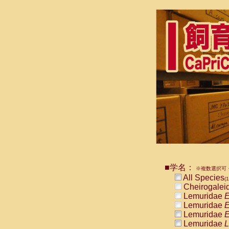
■学名：
※複数選択可・
All Species
(
Cheirogalei
Lemuridae
E
Lemuridae
E
Lemuridae
E
Lemuridae
L