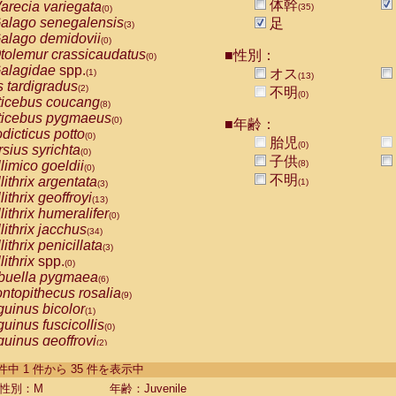
体幹
arecia variegata
(35)
(0)
alago senegalensis
足
(3)
alago demidovii
(0)
tolemur crassicaudatus
■性別：
(0)
alagidae
spp.
オス
(1)
(13)
s tardigradus
(2)
不明
(0)
ticebus coucang
(8)
ticebus pygmaeus
(0)
■年齢：
dicticus potto
(0)
胎児
(0)
rsius syrichta
(0)
子供
limico goeldii
(8)
(0)
不明
lithrix argentata
(1)
(3)
lithrix geoffroyi
(13)
lithrix humeralifer
(0)
lithrix jacchus
(34)
lithrix penicillata
(3)
lithrix
spp.
(0)
buella pygmaea
(6)
ntopithecus rosalia
(9)
uinus bicolor
(1)
uinus fuscicollis
(0)
uinus geoffroyi
(2)
uinus imperator
(0)
-35 件中 1 件から 35 件を表示中
uinus labiatus
(0)
guinus leucopus
性別：M
年齢：Juvenile
(6)