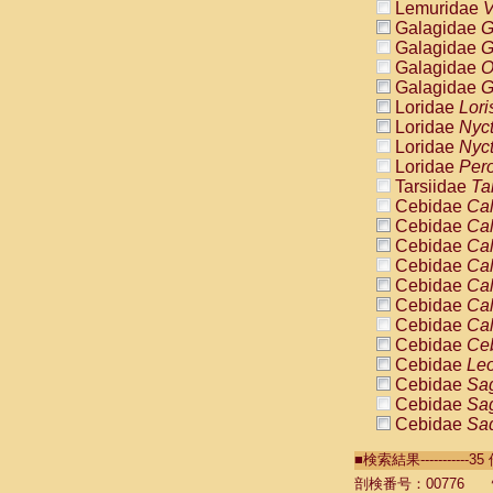
Lemuridae
V
Galagidae
G
Galagidae
G
Galagidae
O
Galagidae
G
Loridae
Lori
Loridae
Nyc
Loridae
Nyc
Loridae
Pero
Tarsiidae
Ta
Cebidae
Cal
Cebidae
Cal
Cebidae
Cal
Cebidae
Cal
Cebidae
Cal
Cebidae
Cal
Cebidae
Cal
Cebidae
Ce
Cebidae
Leo
Cebidae
Sag
Cebidae
Sag
Cebidae
Sag
Cebidae
Sag
■検索結果----------
Cebidae
Sag
Cebidae
Sa
剖検番号：00776