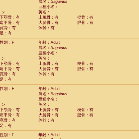
(0)
属名：
Saguinus
idae
Trachypithecus francoisi
亜種小名：
(0)
idae
Trachypithecus obscurus
リン
英名：
(6)
idae
Trachypithecus pileatus
下顎骨：有
上腕骨：有
橈骨：有
(0)
idae
Colobinae
spp.
肩甲骨：有
大腿骨：有
脛骨：有
(0)
idae
Presbytesinae
spp.
寛骨：有
体幹：有
(0)
idae
足：有
Cercopithecidae
spp.
(0)
e
Hoolock hoolock
(1)
性別：F
年齢：Adult
e
Hylobates agilis
(1)
属名：
Saguinus
e
Hylobates klossii
(0)
亜種小名：
e
Hylobates lar
(20)
リン
英名：
e
Hylobates moloch
(2)
下顎骨：有
上腕骨：有
橈骨：有
e
Hylobates muelleri
(0)
肩甲骨：有
大腿骨：有
脛骨：有
e
Hylobates pileatus
(5)
寛骨：有
体幹：有
e
Hylobates
spp.
足：有
(3)
e
Hylobates
hybrid
(1)
性別：F
年齢：Adult
e
Nomascus concolor
(0)
属名：
Saguinus
e
Symphalangus syndactylus
(1)
亜種小名：
Pongo pygmaeus
(0)
リン
英名：
Pan troglodytes
(1)
下顎骨：有
上腕骨：有
橈骨：有
orilla gorilla beringei
(0)
肩甲骨：有
大腿骨：有
脛骨：有
orilla gorilla gorilla
(0)
寛骨：有
体幹：有
c.
(0)
足：有
Dendrogale melanura
(0)
Ptilocercus lowii
性別：F
年齢：Adult
(0)