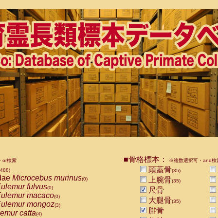
■骨格標本：
or検索
※複数選択可・and検
頭蓋骨
1488)
(35)
dae
Microcebus murinus
上腕骨
(0)
(35)
ulemur fulvus
(0)
尺骨
ulemur macaco
(0)
大腿骨
(35)
ulemur mongoz
(3)
腓骨
emur catta
(4)