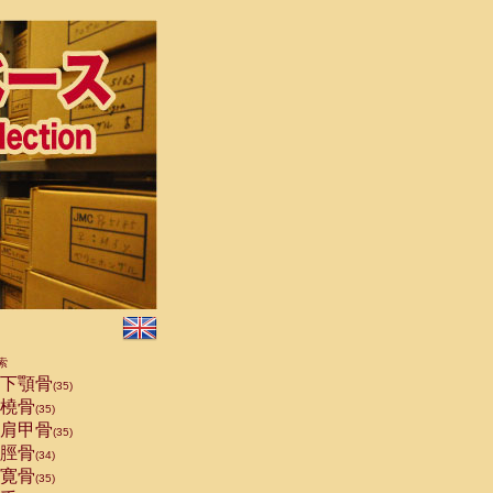
索
下顎骨
(35)
橈骨
(35)
肩甲骨
(35)
脛骨
(34)
寛骨
(35)