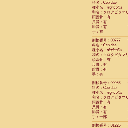
科名：Cebidae
Cebidae
Sa
種小名：
nigricollis
Cebidae
Sa
和名：クロクビタマ
Cebidae
Sag
頭蓋骨：有
Cebidae
Sa
尺骨：有
Cebidae
Sag
腓骨：有
Cebidae
Sa
手：有
Cebidae
Aot
Cebidae
Ceb
剖検番号：00777
Cebidae
Ceb
科名：Cebidae
Cebidae
Ce
種小名：
nigricollis
Cebidae
Ceb
和名：クロクビタマ
Cebidae
Ce
頭蓋骨：有
Cebidae
Sai
尺骨：有
腓骨：有
Cebidae
Sai
手：有
Atelidae
Alo
Atelidae
Alo
剖検番号：00936
Atelidae
Alo
科名：Cebidae
Atelidae
Alo
種小名：
nigricollis
Atelidae
Ate
和名：クロクビタマ
Atelidae
Ate
頭蓋骨：有
Atelidae
Ate
尺骨：有
Atelidae
Ate
腓骨：有
Atelidae
Lag
手：一部
Atelidae
Lag
剖検番号：01225
Pitheciidae