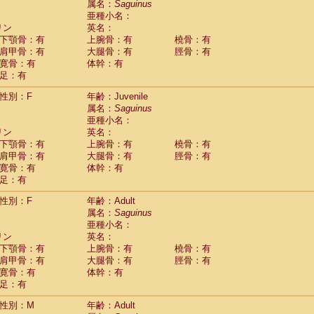
属名：
Saguinus
idae
Cercopithecus lhoesti
(1)
亜種小名：
idae
Cercopithecus mitis
(1)
リン
英名：
idae
Cercopithecus mitis doggetti
(1)
下顎骨：有
上腕骨：有
橈骨：有
idae
Cercopithecus mitis albogularis
肩甲骨：有
大腿骨：有
脛骨：有
(0)
idae
Cercopithecus mona
寛骨：有
体幹：有
(3)
idae
Cercopithecus neglectus
足：有
(1)
idae
Cercopithecus nigroviridis
(0)
性別：F
年齢：Juvenile
idae
Cercopithecus petaurista buettikoferi
(0)
属名：
Saguinus
idae
Cercopithecus
spp.
(0)
亜種小名：
idae
Chlorocebus aethiops
(7)
リン
英名：
idae
Chlorocebus pygerythrus cynosuros
(0)
下顎骨：有
上腕骨：有
橈骨：有
idae
Erythrocebus patas
(48)
肩甲骨：有
大腿骨：有
脛骨：有
idae
Miopithecus talapoin
(1)
寛骨：有
体幹：有
idae
Cercopithecinae
spp.
(0)
足：有
idae
Colobus angolensis
(0)
idae
Colobus guereza
性別：F
年齢：Adult
(0)
idae
Colobus polykomos
属名：
Saguinus
(0)
idae
Piliocolobus badius
亜種小名：
(0)
リン
英名：
idae
Kasi senex vetulus
(1)
下顎骨：有
上腕骨：有
橈骨：有
idae
Kasi senex
(1)
肩甲骨：有
大腿骨：有
脛骨：有
idae
Nasalis larvatus
(0)
寛骨：有
体幹：有
idae
Presbytes melalophos
(0)
足：有
idae
Pygathrix nemaeus
(0)
idae
Semnopithecus entellus
(24)
性別：M
年齢：Adult
idae
Trachypithecus cristatus