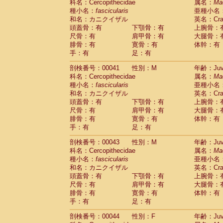
科名：Cercopithecidae
属名：
Ma
Cercopithecidae
Trachypithecus franc
種小名：
fascicularis
亜種小名
Cercopithecidae
Trachypithecus obsc
和名：カニクイザル
英名：Crab
Cercopithecidae
Trachypithecus pilea
頭蓋骨：有
下顎骨：有
上腕骨：
Cercopithecidae
Colobinae
spp.
尺骨：有
肩甲骨：有
大腿骨：
(0)
Cercopithecidae
Presbytesinae
spp.
腓骨：有
寛骨：有
体幹：有
(0)
手：有
Cercopithecidae
足：有
Cercopithecidae
spp
Hylobatidae
Hoolock hoolock
(1)
剖検番号：00041
性別：M
年齢：Juve
Hylobatidae
Hylobates agilis
(1)
科名：Cercopithecidae
属名：
Ma
Hylobatidae
Hylobates klossii
(0)
種小名：
fascicularis
亜種小名
Hylobatidae
Hylobates lar
(19)
和名：カニクイザル
英名：Crab
Hylobatidae
Hylobates moloch
(2)
頭蓋骨：有
下顎骨：有
上腕骨：
Hylobatidae
Hylobates muelleri
(0)
尺骨：有
肩甲骨：有
大腿骨：
Hylobatidae
Hylobates pileatus
(5)
腓骨：有
寛骨：有
体幹：有
Hylobatidae
Hylobates
spp.
手：有
足：有
(3)
Hylobatidae
Hylobates
hybrid
(0)
剖検番号：00043
性別：M
年齢：Juve
Hylobatidae
Nomascus concolor
(0)
科名：Cercopithecidae
属名：
Ma
Hylobatidae
Symphalangus syndactyl
種小名：
fascicularis
亜種小名
Hominidae
Pongo pygmaeus
(0)
和名：カニクイザル
英名：Crab
Hominidae
Pan troglodytes
(1)
頭蓋骨：有
下顎骨：有
上腕骨：
Hominidae
Gorilla gorilla beringei
(0)
尺骨：有
肩甲骨：有
大腿骨：
Hominidae
Gorilla gorilla gorilla
(0)
腓骨：有
寛骨：有
体幹：有
Primates misc.
(0)
手：有
足：有
Scandentia
Dendrogale melanura
(0)
Scandentia
Ptilocercus lowii
剖検番号：00044
性別：F
年齢：Juve
(0)