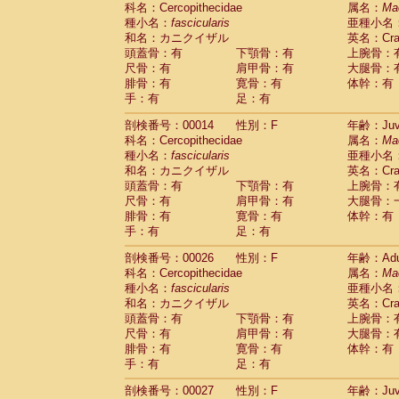
科名：Cercopithecidae
Cebidae
Saguinus midas
属名：
Ma
(0)
種小名：
fascicularis
亜種小名
Cebidae
Saguinus mystax
(3)
和名：カニクイザル
英名：Crab
Cebidae
Saguinus nigricollis
(34)
頭蓋骨：有
下顎骨：有
上腕骨：
Cebidae
Saguinus oedipus
(30)
尺骨：有
肩甲骨：有
大腿骨：
Cebidae
Saguinus weddelli
(0)
腓骨：有
寛骨：有
体幹：有
Cebidae
Saguinus
spp.
(0)
手：有
足：有
Cebidae
Aotus trivirgatus
(5)
Cebidae
Cebus albifrons
(3)
剖検番号：00014
性別：F
年齢：Juve
Cebidae
Cebus apella
科名：Cercopithecidae
(8)
属名：
Ma
Cebidae
Cebus capucinus
種小名：
fascicularis
亜種小名
(1)
Cebidae
Cebus nigrivittatus
和名：カニクイザル
英名：Crab
(1)
Cebidae
Cebus
spp.
頭蓋骨：有
下顎骨：有
上腕骨：
(0)
Cebidae
Saimiri boliviensis
尺骨：有
肩甲骨：有
大腿骨：
(0)
腓骨：有
Cebidae
Saimiri sciureus
寛骨：有
体幹：有
(21)
手：有
足：有
Atelidae
Alouatta caraya
(0)
Atelidae
Alouatta fusca
(1)
剖検番号：00026
性別：F
年齢：Adu
Atelidae
Alouatta seniculus
(1)
科名：Cercopithecidae
属名：
Ma
Atelidae
Alouatta
spp.
(1)
種小名：
fascicularis
亜種小名
Atelidae
Ateles belzebuth
(0)
和名：カニクイザル
英名：Crab
Atelidae
Ateles geoffroyi
(5)
頭蓋骨：有
下顎骨：有
上腕骨：
Atelidae
Ateles paniscus
(9)
尺骨：有
肩甲骨：有
大腿骨：
Atelidae
Ateles
spp.
腓骨：有
寛骨：有
(0)
体幹：有
Atelidae
Lagothrix lagothricha
手：有
足：有
(8)
Atelidae
Lagothrix lagothricha cana
(0)
剖検番号：00027
性別：F
年齢：Juve
Pitheciidae
Cacajao calvus rubicundu