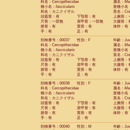
科名：Cercopithecidae
属名：
Ma
Cercopithecidae
Cercopithecus lhoest
種小名：
fascicularis
亜種小名
Cercopithecidae
Cercopithecus mitis
(1
和名：カニクイザル
英名：Crab
Cercopithecidae
Cercopithecus mitis 
頭蓋骨：有
下顎骨：有
上腕骨：
Cercopithecidae
Cercopithecus mitis 
尺骨：一部無
肩甲骨：一部無
大腿骨：
Cercopithecidae
Cercopithecus mona
腓骨：有
寛骨：有
体幹：有
Cercopithecidae
Cercopithecus negle
手：有
足：有
Cercopithecidae
Cercopithecus nigrovi
剖検番号：00037
性別：F
年齢：Juve
Cercopithecidae
Cercopithecus petauri
科名：Cercopithecidae
属名：
Ma
Cercopithecidae
Cercopithecus
spp.
(0)
種小名：
fascicularis
亜種小名
Cercopithecidae
Chlorocebus aethiop
和名：カニクイザル
英名：Crab
Cercopithecidae
Chlorocebus pygeryt
頭蓋骨：有
下顎骨：有
上腕骨：
Cercopithecidae
Erythrocebus patas
(4
尺骨：有
肩甲骨：有
大腿骨：
Cercopithecidae
Miopithecus talapoin
腓骨：有
寛骨：有
体幹：有
Cercopithecidae
Cercopithecinae
spp
手：有
足：有
Cercopithecidae
Colobus angolensis
(0
Cercopithecidae
Colobus guereza
剖検番号：00038
性別：F
年齢：Juve
(0)
Cercopithecidae
Colobus polykomos
科名：Cercopithecidae
属名：
Ma
(0
種小名：
Cercopithecidae
fascicularis
Piliocolobus badius
亜種小名
(0
和名：カニクイザル
英名：Crab
Cercopithecidae
Kasi senex vetulus
(1)
頭蓋骨：有
下顎骨：有
上腕骨：
Cercopithecidae
Kasi senex
(1)
尺骨：有
肩甲骨：有
大腿骨：
Cercopithecidae
Nasalis larvatus
(0)
腓骨：有
寛骨：有
体幹：有
Cercopithecidae
Presbytes melaloph
手：有
足：有
Cercopithecidae
Pygathrix nemaeus
(0)
Cercopithecidae
Semnopithecus entel
剖検番号：00040
性別：M
年齢：Juve
Cercopithecidae
Trachypithecus crista