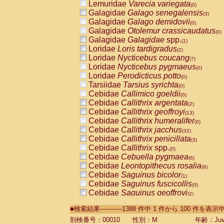
Lemuridae
Varecia variegata
(0)
Galagidae
Galago senegalensis
(3)
Galagidae
Galago demidovii
(0)
Galagidae
Otolemur crassicaudatus
(0)
Galagidae
Galagidae
spp.
(1)
Loridae
Loris tardigradus
(2)
Loridae
Nycticebus coucang
(7)
Loridae
Nycticebus pygmaeus
(0)
Loridae
Perodicticus potto
(0)
Tarsiidae
Tarsius syrichta
(0)
Cebidae
Callimico goeldii
(0)
Cebidae
Callithrix argentata
(2)
Cebidae
Callithrix geoffroyi
(13)
Cebidae
Callithrix humeralifer
(0)
Cebidae
Callithrix jacchus
(32)
Cebidae
Callithrix penicillata
(3)
Cebidae
Callithrix
spp.
(0)
Cebidae
Cebuella pygmaea
(6)
Cebidae
Leontopithecus rosalia
(9)
Cebidae
Saguinus bicolor
(1)
Cebidae
Saguinus fuscicollis
(0)
Cebidae
Saguinus geoffroyi
(2)
Cebidae
Saguinus imperator
(0)
■検索結果-----------1388 件中 1 件から 100 件を表示
Cebidae
Saguinus labiatus
(0)
Cebidae
Saguinus leucopus
剖検番号：00010
性別：M
年齢：Juve
(6)