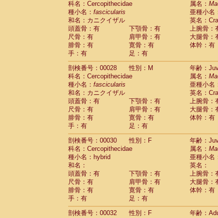
科名：Cercopithecidae
属名：
Ma
Pitheciidae
Callicebus cupreus
(2)
種小名：
fascicularis
亜種小名
Pitheciidae
Callicebus donacophilus
(0
和名：カニクイザル
英名：Crab
Pitheciidae
Callicebus moloch
(0)
頭蓋骨：有
下顎骨：有
上腕骨：
Pitheciidae
Callicebus torquatus
(0)
尺骨：有
肩甲骨：有
大腿骨：
Pitheciidae
Callicebus
spp.
(0)
腓骨：有
寛骨：有
体幹：有
Pitheciidae
Chiropotes satanas
(2)
手：有
足：有
Pitheciidae
Pithecia monachus
(3)
Pitheciidae
Pithecia pithecia
剖検番号：00028
性別：M
年齢：Juve
(0)
Cercopithecidae
Cercocebus agilis
科名：Cercopithecidae
属名：
Ma
(0)
Cercopithecidae
Cercocebus galeritus
種小名：
fascicularis
亜種小名
和名：カニクイザル
Cercopithecidae
Cercocebus torquatu
英名：Crab
頭蓋骨：有
下顎骨：有
上腕骨：
Cercopithecidae
Cercocebus torquatus
尺骨：有
肩甲骨：有
大腿骨：
Cercopithecidae
Cercocebus torquatu
腓骨：有
寛骨：有
体幹：有
Cercopithecidae
Cercocebus
hybrid
(2)
手：有
足：有
Cercopithecidae
Cercocebus
spp.
(0)
Cercopithecidae
Lophocebus albigen
剖検番号：00030
性別：F
年齢：Juve
Cercopithecidae
Papio anubis
(0)
科名：Cercopithecidae
属名：
Ma
Cercopithecidae
Papio cynocephalus
(
種小名：hybrid
亜種小名
Cercopithecidae
Papio hamadryas
和名：
英名：
(1)
Cercopithecidae
Papio papio
頭蓋骨：有
下顎骨：有
上腕骨：
(0)
Cercopithecidae
Papio
spp.
尺骨：有
肩甲骨：有
大腿骨：
(0)
Cercopithecidae
Mandrillus leucopha
腓骨：有
寛骨：有
体幹：有
Cercopithecidae
Mandrillus sphinx
手：有
足：有
(0)
Cercopithecidae
Theropithecus gelad
剖検番号：00032
性別：F
年齢：Adu
Cercopithecidae
Macaca arctoides
(4)