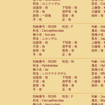
和名：カニクイザル
英名：Crab
頭蓋骨：有
下顎骨：有
上腕骨：
尺骨：有
肩甲骨：有
大腿骨：
腓骨：一部無
寛骨：有
体幹：有
手：有
足：有
剖検番号：00189
性別：F
年齢：Adu
科名：Cercopithecidae
属名：
Ma
種小名：
fuscata
亜種小名
和名：ニホンザル
英名：Japa
頭蓋骨：有
下顎骨：有
上腕骨：
尺骨：有
肩甲骨：有
大腿骨：
腓骨：有
寛骨：有
体幹：有
手：有
足：有
剖検番号：00190
性別：M
年齢：Infa
科名：Hylobatidae
属名：
Hy
種小名：
lar
亜種小名
和名：シロテテナガザル
英名：Whit
頭蓋骨：有
下顎骨：有
上腕骨：
尺骨：有
肩甲骨：有
大腿骨：
腓骨：有
寛骨：有
体幹：有
手：有
足：有
剖検番号：00195
性別：F
年齢：Juve
科名：Cercopithecidae
属名：
Ma
種小名：
fascicularis
亜種小名