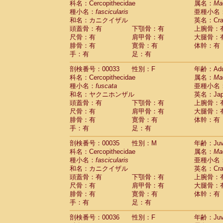
科名：Cercopithecidae
属名：
Ma
Cercopithecidae
Macaca assamensis
(
種小名：
fascicularis
亜種小名
Cercopithecidae
Macaca brunnescen
和名：カニクイザル
英名：Crab
Cercopithecidae
Macaca cyclopis
(23)
頭蓋骨：有
下顎骨：有
上腕骨：
Cercopithecidae
Macaca fascicularis
(4
尺骨：有
肩甲骨：有
大腿骨：
Cercopithecidae
Macaca fuscaca fusc
腓骨：有
寛骨：有
体幹：有
Cercopithecidae
Macaca fuscata yaku
手：有
足：有
Cercopithecidae
Macaca fuscata
hybr
剖検番号：00033
Cercopithecidae
性別：F
Macaca maura
年齢：Adu
(4)
科名：Cercopithecidae
属名：
Ma
Cercopithecidae
Macaca mulatta
(101)
種小名：
fuscata
亜種小名
Cercopithecidae
Macaca nemestrina
(6
和名：ヤクニホンザル
英名：Japa
Cercopithecidae
Macaca nigra
(1)
頭蓋骨：有
下顎骨：有
上腕骨：
Cercopithecidae
Macaca radiata
(37)
尺骨：有
肩甲骨：有
大腿骨：
Cercopithecidae
Macaca silenus
(1)
腓骨：有
寛骨：有
体幹：有
Cercopithecidae
Macaca sinica
(1)
手：有
足：有
Cercopithecidae
Macaca sylvanus
(2)
Cercopithecidae
Macaca thibetana
剖検番号：00035
性別：M
年齢：Juve
(0)
Cercopithecidae
Macaca tonkeana
科名：Cercopithecidae
属名：
Ma
(0)
Cercopithecidae
Macaca
hybrid
種小名：
fascicularis
亜種小名
(2)
Cercopithecidae
Macaca
spp.
和名：カニクイザル
英名：Crab
(0)
Cercopithecidae
Allenopithecus nigrov
頭蓋骨：有
下顎骨：有
上腕骨：
尺骨：有
Cercopithecidae
肩甲骨：有
Cercopithecus ascan
大腿骨：
腓骨：有
寛骨：有
体幹：有
Cercopithecidae
Cercopithecus ascan
手：有
足：有
Cercopithecidae
Cercopithecus ceph
Cercopithecidae
Cercopithecus diana
剖検番号：00036
性別：F
年齢：Juve
Cercopithecidae
Cercopithecus hamly