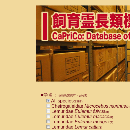
■学名：
※複数選択可・or検索
All species
(1388)
Cheirogaleidae
Microcebus murinus
(0)
Lemuridae
Eulemur fulvus
(0)
Lemuridae
Eulemur macaco
(0)
Lemuridae
Eulemur mongoz
(2)
Lemuridae
Lemur catta
(3)