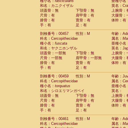
種小名：
fascicularis
亜種小名
和名：カニクイザル
英名：Crab
頭蓋骨：無
下顎骨：無
上腕骨：
尺骨：有
肩甲骨：有
大腿骨：
腓骨：有
寛骨：有
体幹：有
手：有
足：有
剖検番号：00457
性別：M
年齢：Adu
科名：Cercopithecidae
属名：
Ma
種小名：
fuscata
亜種小名
和名：ヤクニホンザル
英名：Japa
頭蓋骨：一部無
下顎骨：無
上腕骨：
尺骨：一部無
肩甲骨：一部無
大腿骨：
腓骨：有
寛骨：有
体幹：有
手：有
足：有
剖検番号：00459
性別：M
年齢：Juve
科名：Cercopithecidae
属名：
Ce
種小名：
torquatus
亜種小名
和名：シロエリマンガベイ
英名：
頭蓋骨：無
下顎骨：無
上腕骨：
尺骨：有
肩甲骨：有
大腿骨：
腓骨：有
寛骨：有
体幹：有
手：有
足：有
剖検番号：00461
性別：M
年齢：Adu
科名：Cercopithecidae
属名：
Ma