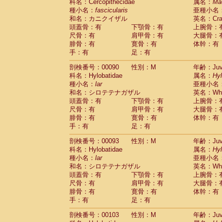
Scandentia
Tupaia glis
科名：Cercopithecidae
属名：
Ma
(0)
Scandentia
Tupaia gracilis
種小名：
fascicularis
亜種小名
(0)
Scandentia
Tupaia minor
和名：カニクイザル
英名：Crab
(0)
頭蓋骨：有
下顎骨：有
上腕骨：
尺骨：有
肩甲骨：有
大腿骨：
腓骨：有
寛骨：有
体幹：有
手：有
足：有
剖検番号：00090
性別：M
年齢：Juve
科名：Hylobatidae
属名：
Hy
種小名：
lar
亜種小名
和名：シロテテナガザル
英名：Whit
頭蓋骨：有
下顎骨：有
上腕骨：
尺骨：有
肩甲骨：有
大腿骨：
腓骨：有
寛骨：有
体幹：有
手：有
足：有
剖検番号：00093
性別：M
年齢：Juve
科名：Hylobatidae
属名：
Hy
種小名：
lar
亜種小名
和名：シロテテナガザル
英名：Whit
頭蓋骨：有
下顎骨：有
上腕骨：
尺骨：有
肩甲骨：有
大腿骨：
腓骨：有
寛骨：有
体幹：有
手：有
足：有
剖検番号：00103
性別：M
年齢：Juve