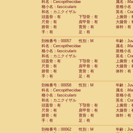
科名：Cercopithecidae
属名：
Ma
Cercopithecidae
Cercopithecus lhoest
種小名：
fascicularis
亜種小名
Cercopithecidae
Cercopithecus mitis
(0
和名：カニクイザル
英名：Crab
Cercopithecidae
Cercopithecus mitis 
頭蓋骨：有
下顎骨：有
上腕骨：
Cercopithecidae
Cercopithecus mitis 
尺骨：有
肩甲骨：有
大腿骨：
Cercopithecidae
Cercopithecus mona
腓骨：有
寛骨：有
体幹：有
Cercopithecidae
Cercopithecus negle
手：有
足：有
Cercopithecidae
Cercopithecus nigrovi
剖検番号：00057
性別：M
年齢：Juve
Cercopithecidae
Cercopithecus petauri
科名：Cercopithecidae
属名：
Ma
Cercopithecidae
Cercopithecus
spp.
(0)
種小名：
fascicularis
亜種小名
Cercopithecidae
Chlorocebus aethiop
和名：カニクイザル
英名：Crab
Cercopithecidae
Chlorocebus pygeryt
頭蓋骨：有
下顎骨：有
上腕骨：
Cercopithecidae
Erythrocebus patas
(1
尺骨：有
肩甲骨：有
大腿骨：
Cercopithecidae
Miopithecus talapoin
腓骨：有
寛骨：有
体幹：有
Cercopithecidae
Cercopithecinae
spp
手：有
足：有
Cercopithecidae
Colobus angolensis
(0
Cercopithecidae
Colobus guereza
剖検番号：00058
性別：M
年齢：Juve
(0)
Cercopithecidae
Colobus polykomos
科名：Cercopithecidae
属名：
Ma
(0
種小名：
Cercopithecidae
fascicularis
Piliocolobus badius
亜種小名
(0
和名：カニクイザル
英名：Crab
Cercopithecidae
Kasi senex vetulus
(0)
頭蓋骨：有
下顎骨：有
上腕骨：
Cercopithecidae
Kasi senex
(0)
尺骨：有
肩甲骨：有
大腿骨：
Cercopithecidae
Nasalis larvatus
(0)
腓骨：有
寛骨：有
体幹：有
Cercopithecidae
Presbytes melaloph
手：有
足：有
Cercopithecidae
Pygathrix nemaeus
(0)
Cercopithecidae
Semnopithecus entel
剖検番号：00062
性別：M
年齢：Juve
Cercopithecidae
Trachypithecus crista