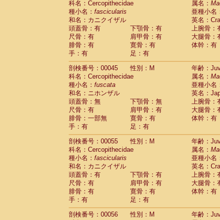
科名：Cercopithecidae
属名：
Ma
Cercopithecidae
Macaca assamensis
(
種小名：
fascicularis
亜種小名
Cercopithecidae
Macaca brunnescen
和名：カニクイザル
英名：Crab
Cercopithecidae
Macaca cyclopis
(6)
頭蓋骨：有
下顎骨：有
上腕骨：
Cercopithecidae
Macaca fascicularis
(1
尺骨：有
肩甲骨：有
大腿骨：
Cercopithecidae
Macaca fuscaca fusc
腓骨：有
寛骨：有
体幹：有
Cercopithecidae
Macaca fuscata yaku
手：有
足：有
Cercopithecidae
Macaca fuscata
hybr
剖検番号：00045
Cercopithecidae
性別：M
Macaca maura
年齢：Juve
(1)
科名：Cercopithecidae
属名：
Ma
Cercopithecidae
Macaca mulatta
(47)
種小名：
fuscata
亜種小名
Cercopithecidae
Macaca nemestrina
(3
和名：ニホンザル
英名：Japa
Cercopithecidae
Macaca nigra
(1)
頭蓋骨：無
下顎骨：無
上腕骨：
Cercopithecidae
Macaca radiata
(8)
尺骨：有
肩甲骨：有
大腿骨：
Cercopithecidae
Macaca silenus
(1)
腓骨：一部無
寛骨：有
体幹：有
Cercopithecidae
Macaca sinica
(0)
手：有
足：有
Cercopithecidae
Macaca sylvanus
(2)
Cercopithecidae
Macaca thibetana
剖検番号：00055
性別：M
年齢：Juve
(0)
Cercopithecidae
Macaca tonkeana
科名：Cercopithecidae
属名：
Ma
(0)
Cercopithecidae
Macaca
hybrid
種小名：
fascicularis
亜種小名
(1)
Cercopithecidae
Macaca
spp.
和名：カニクイザル
英名：Crab
(0)
Cercopithecidae
Allenopithecus nigrov
頭蓋骨：有
下顎骨：有
上腕骨：
尺骨：有
Cercopithecidae
肩甲骨：有
Cercopithecus ascan
大腿骨：
腓骨：有
寛骨：有
体幹：有
Cercopithecidae
Cercopithecus ascan
手：有
足：有
Cercopithecidae
Cercopithecus ceph
Cercopithecidae
Cercopithecus diana
剖検番号：00056
性別：M
年齢：Juve
Cercopithecidae
Cercopithecus hamly