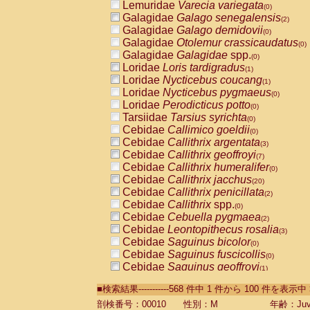
Lemuridae
Varecia variegata
(0)
Galagidae
Galago senegalensis
(2)
Galagidae
Galago demidovii
(0)
Galagidae
Otolemur crassicaudatus
(0)
Galagidae
Galagidae
spp.
(0)
Loridae
Loris tardigradus
(1)
Loridae
Nycticebus coucang
(1)
Loridae
Nycticebus pygmaeus
(0)
Loridae
Perodicticus potto
(0)
Tarsiidae
Tarsius syrichta
(0)
Cebidae
Callimico goeldii
(0)
Cebidae
Callithrix argentata
(3)
Cebidae
Callithrix geoffroyi
(7)
Cebidae
Callithrix humeralifer
(0)
Cebidae
Callithrix jacchus
(20)
Cebidae
Callithrix penicillata
(2)
Cebidae
Callithrix
spp.
(0)
Cebidae
Cebuella pygmaea
(2)
Cebidae
Leontopithecus rosalia
(3)
Cebidae
Saguinus bicolor
(0)
Cebidae
Saguinus fuscicollis
(0)
Cebidae
Saguinus geoffroyi
(1)
Cebidae
Saguinus imperator
(0)
■検索結果-----------568 件中 1 件から 100 件を表示中
Cebidae
Saguinus labiatus
(0)
Cebidae
Saguinus leucopus
剖検番号：00010
性別：M
年齢：Juve
(4)