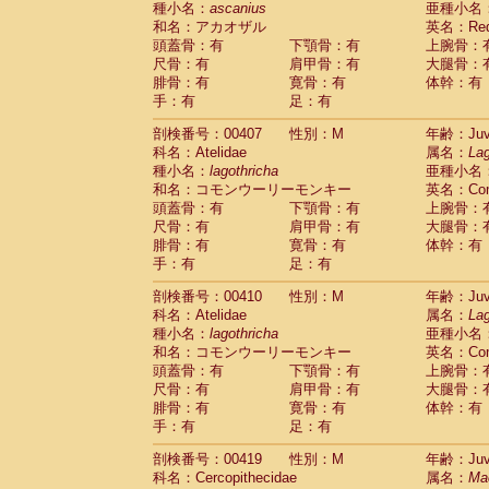
種小名：
ascanius
亜種小名
和名：アカオザル
英名：Red-
頭蓋骨：有
下顎骨：有
上腕骨：
尺骨：有
肩甲骨：有
大腿骨：
腓骨：有
寛骨：有
体幹：有
手：有
足：有
剖検番号：00407
性別：M
年齢：Juve
科名：Atelidae
属名：
Lag
種小名：
lagothricha
亜種小名
和名：コモンウーリーモンキー
英名：Comm
頭蓋骨：有
下顎骨：有
上腕骨：
尺骨：有
肩甲骨：有
大腿骨：
腓骨：有
寛骨：有
体幹：有
手：有
足：有
剖検番号：00410
性別：M
年齢：Juve
科名：Atelidae
属名：
Lag
種小名：
lagothricha
亜種小名
和名：コモンウーリーモンキー
英名：Comm
頭蓋骨：有
下顎骨：有
上腕骨：
尺骨：有
肩甲骨：有
大腿骨：
腓骨：有
寛骨：有
体幹：有
手：有
足：有
剖検番号：00419
性別：M
年齢：Juve
科名：Cercopithecidae
属名：
Ma