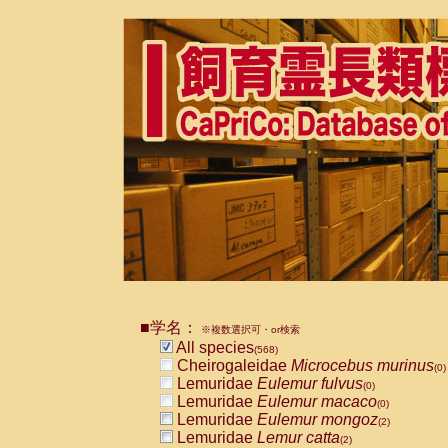
■学名：
※複数選択可・or検索
All species
(568)
Cheirogaleidae
Microcebus murinus
(0)
Lemuridae
Eulemur fulvus
(0)
Lemuridae
Eulemur macaco
(0)
Lemuridae
Eulemur mongoz
(2)
Lemuridae
Lemur catta
(2)