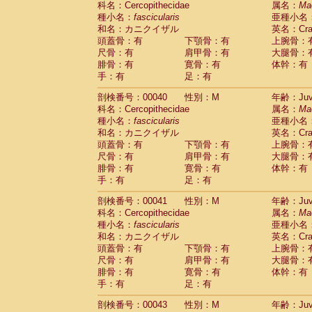
科名：Cercopithecidae
属名：
Ma
Pitheciidae
Callicebus cupreus
(0)
種小名：
fascicularis
亜種小名
Pitheciidae
Callicebus donacophilus
(0
和名：カニクイザル
英名：Crab
Pitheciidae
Callicebus moloch
(0)
頭蓋骨：有
下顎骨：有
上腕骨：
Pitheciidae
Callicebus torquatus
(0)
尺骨：有
肩甲骨：有
大腿骨：
Pitheciidae
Callicebus
spp.
(0)
腓骨：有
寛骨：有
体幹：有
Pitheciidae
Chiropotes satanas
(1)
手：有
足：有
Pitheciidae
Pithecia monachus
(3)
Pitheciidae
Pithecia pithecia
剖検番号：00040
性別：M
年齢：Juve
(0)
Cercopithecidae
Cercocebus agilis
科名：Cercopithecidae
属名：
Ma
(0)
Cercopithecidae
Cercocebus galeritus
種小名：
fascicularis
亜種小名
和名：カニクイザル
Cercopithecidae
Cercocebus torquatu
英名：Crab
頭蓋骨：有
下顎骨：有
上腕骨：
Cercopithecidae
Cercocebus torquatus
尺骨：有
肩甲骨：有
大腿骨：
Cercopithecidae
Cercocebus torquatu
腓骨：有
寛骨：有
体幹：有
Cercopithecidae
Cercocebus
hybrid
(0)
手：有
足：有
Cercopithecidae
Cercocebus
spp.
(0)
Cercopithecidae
Lophocebus albigen
剖検番号：00041
性別：M
年齢：Juve
Cercopithecidae
Papio anubis
(0)
科名：Cercopithecidae
属名：
Ma
Cercopithecidae
Papio cynocephalus
(
種小名：
fascicularis
亜種小名
Cercopithecidae
Papio hamadryas
和名：カニクイザル
英名：Crab
(1)
Cercopithecidae
Papio papio
頭蓋骨：有
下顎骨：有
上腕骨：
(0)
Cercopithecidae
Papio
spp.
尺骨：有
肩甲骨：有
大腿骨：
(0)
Cercopithecidae
Mandrillus leucopha
腓骨：有
寛骨：有
体幹：有
Cercopithecidae
Mandrillus sphinx
手：有
足：有
(0)
Cercopithecidae
Theropithecus gelad
剖検番号：00043
性別：M
年齢：Juve
Cercopithecidae
Macaca arctoides
(1)