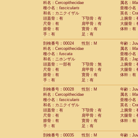
科名：Cercopithecidae
Cebidae
Saguinus midas
属名：
Ma
(0)
種小名：
fascicularis
亜種小名
Cebidae
Saguinus mystax
(1)
和名：カニクイザル
英名：Crab
Cebidae
Saguinus nigricollis
(12)
頭蓋骨：有
下顎骨：有
上腕骨：
Cebidae
Saguinus oedipus
(19)
尺骨：有
肩甲骨：有
大腿骨：
Cebidae
Saguinus weddelli
(0)
腓骨：有
寛骨：有
体幹：有
Cebidae
Saguinus
spp.
(0)
手：有
足：有
Cebidae
Aotus trivirgatus
(3)
Cebidae
Cebus albifrons
(1)
剖検番号：00024
性別：M
年齢：Juve
Cebidae
Cebus apella
科名：Cercopithecidae
(6)
属名：
Ma
Cebidae
Cebus capucinus
種小名：
fuscata
亜種小名
(0)
Cebidae
Cebus nigrivittatus
和名：ニホンザル
英名：Japa
(1)
Cebidae
Cebus
spp.
頭蓋骨：一部有
下顎骨：無
上腕骨：
(0)
Cebidae
Saimiri boliviensis
尺骨：有
肩甲骨：有
大腿骨：
(0)
腓骨：有
Cebidae
Saimiri sciureus
寛骨：有
体幹：有
(7)
手：有
足：有
Atelidae
Alouatta caraya
(0)
Atelidae
Alouatta fusca
(1)
剖検番号：00028
性別：M
年齢：Juve
Atelidae
Alouatta seniculus
(1)
科名：Cercopithecidae
属名：
Ma
Atelidae
Alouatta
spp.
(0)
種小名：
fascicularis
亜種小名
Atelidae
Ateles belzebuth
(0)
和名：カニクイザル
英名：Crab
Atelidae
Ateles geoffroyi
(3)
頭蓋骨：有
下顎骨：有
上腕骨：
Atelidae
Ateles paniscus
(3)
尺骨：有
肩甲骨：有
大腿骨：
Atelidae
Ateles
spp.
腓骨：有
寛骨：有
(0)
体幹：有
Atelidae
Lagothrix lagothricha
手：有
足：有
(5)
Atelidae
Lagothrix lagothricha cana
(0)
剖検番号：00035
性別：M
年齢：Juve
Pitheciidae
Cacajao calvus rubicundu