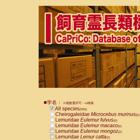
■学名：
※複数選択可・or検索
All species
(569)
Cheirogaleidae
Microcebus murinus
(0)
Lemuridae
Eulemur fulvus
(0)
Lemuridae
Eulemur macaco
(0)
Lemuridae
Eulemur mongoz
(2)
Lemuridae
Lemur catta
(2)