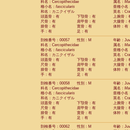
科名：Cercopithecidae
属名：
Ma
Cercopithecidae
Cercopithecus lhoest
種小名：
fascicularis
亜種小名
Cercopithecidae
Cercopithecus mitis
(0
和名：カニクイザル
英名：Crab
Cercopithecidae
Cercopithecus mitis 
頭蓋骨：有
下顎骨：有
上腕骨：
Cercopithecidae
Cercopithecus mitis 
尺骨：有
肩甲骨：有
大腿骨：
Cercopithecidae
Cercopithecus mona
腓骨：有
寛骨：有
体幹：有
Cercopithecidae
Cercopithecus negle
手：有
足：有
Cercopithecidae
Cercopithecus nigrovi
剖検番号：00057
性別：M
年齢：Juve
Cercopithecidae
Cercopithecus petauri
科名：Cercopithecidae
属名：
Ma
Cercopithecidae
Cercopithecus
spp.
(0)
種小名：
fascicularis
亜種小名
Cercopithecidae
Chlorocebus aethiop
和名：カニクイザル
英名：Crab
Cercopithecidae
Chlorocebus pygeryt
頭蓋骨：有
下顎骨：有
上腕骨：
Cercopithecidae
Erythrocebus patas
(1
尺骨：有
肩甲骨：有
大腿骨：
Cercopithecidae
Miopithecus talapoin
腓骨：有
寛骨：有
体幹：有
Cercopithecidae
Cercopithecinae
spp
手：有
足：有
Cercopithecidae
Colobus angolensis
(0
Cercopithecidae
Colobus guereza
剖検番号：00058
性別：M
年齢：Juve
(0)
Cercopithecidae
Colobus polykomos
科名：Cercopithecidae
属名：
Ma
(0
種小名：
Cercopithecidae
fascicularis
Piliocolobus badius
亜種小名
(0
和名：カニクイザル
英名：Crab
Cercopithecidae
Kasi senex vetulus
(0)
頭蓋骨：有
下顎骨：有
上腕骨：
Cercopithecidae
Kasi senex
(0)
尺骨：有
肩甲骨：有
大腿骨：
Cercopithecidae
Nasalis larvatus
(0)
腓骨：有
寛骨：有
体幹：有
Cercopithecidae
Presbytes melaloph
手：有
足：有
Cercopithecidae
Pygathrix nemaeus
(0)
Cercopithecidae
Semnopithecus entel
剖検番号：00062
性別：M
年齢：Juve
Cercopithecidae
Trachypithecus crista