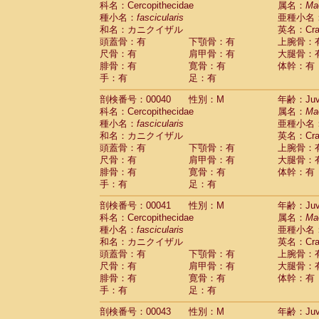
科名：Cercopithecidae
属名：
Ma
Pitheciidae
Callicebus cupreus
(0)
種小名：
fascicularis
亜種小名
Pitheciidae
Callicebus donacophilus
(0
和名：カニクイザル
英名：Crab
Pitheciidae
Callicebus moloch
(0)
頭蓋骨：有
下顎骨：有
上腕骨：
Pitheciidae
Callicebus torquatus
(0)
尺骨：有
肩甲骨：有
大腿骨：
Pitheciidae
Callicebus
spp.
(0)
腓骨：有
寛骨：有
体幹：有
Pitheciidae
Chiropotes satanas
(1)
手：有
足：有
Pitheciidae
Pithecia monachus
(3)
Pitheciidae
Pithecia pithecia
剖検番号：00040
性別：M
年齢：Juve
(0)
Cercopithecidae
Cercocebus agilis
科名：Cercopithecidae
属名：
Ma
(0)
Cercopithecidae
Cercocebus galeritus
種小名：
fascicularis
亜種小名
和名：カニクイザル
Cercopithecidae
Cercocebus torquatu
英名：Crab
頭蓋骨：有
下顎骨：有
上腕骨：
Cercopithecidae
Cercocebus torquatus
尺骨：有
肩甲骨：有
大腿骨：
Cercopithecidae
Cercocebus torquatu
腓骨：有
寛骨：有
体幹：有
Cercopithecidae
Cercocebus
hybrid
(0)
手：有
足：有
Cercopithecidae
Cercocebus
spp.
(0)
Cercopithecidae
Lophocebus albigen
剖検番号：00041
性別：M
年齢：Juve
Cercopithecidae
Papio anubis
(0)
科名：Cercopithecidae
属名：
Ma
Cercopithecidae
Papio cynocephalus
(
種小名：
fascicularis
亜種小名
Cercopithecidae
Papio hamadryas
和名：カニクイザル
英名：Crab
(1)
Cercopithecidae
Papio papio
頭蓋骨：有
下顎骨：有
上腕骨：
(0)
Cercopithecidae
Papio
spp.
尺骨：有
肩甲骨：有
大腿骨：
(0)
Cercopithecidae
Mandrillus leucopha
腓骨：有
寛骨：有
体幹：有
Cercopithecidae
Mandrillus sphinx
手：有
足：有
(0)
Cercopithecidae
Theropithecus gelad
剖検番号：00043
性別：M
年齢：Juve
Cercopithecidae
Macaca arctoides
(1)