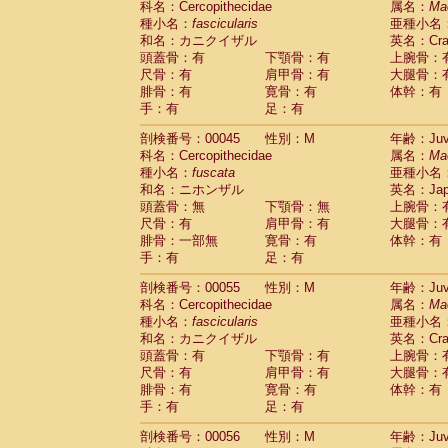
科名：Cercopithecidae
属名：
Ma
Cercopithecidae
Macaca assamensis
(
種小名：
fascicularis
亜種小名
Cercopithecidae
Macaca brunnescen
和名：カニクイザル
英名：Crab
Cercopithecidae
Macaca cyclopis
(6)
頭蓋骨：有
下顎骨：有
上腕骨：
Cercopithecidae
Macaca fascicularis
(1
尺骨：有
肩甲骨：有
大腿骨：
Cercopithecidae
Macaca fuscaca fusc
腓骨：有
寛骨：有
体幹：有
Cercopithecidae
Macaca fuscata yaku
手：有
足：有
Cercopithecidae
Macaca fuscata
hybr
剖検番号：00045
Cercopithecidae
性別：M
Macaca maura
年齢：Juve
(1)
科名：Cercopithecidae
属名：
Ma
Cercopithecidae
Macaca mulatta
(47)
種小名：
fuscata
亜種小名
Cercopithecidae
Macaca nemestrina
(3
和名：ニホンザル
英名：Japa
Cercopithecidae
Macaca nigra
(1)
頭蓋骨：無
下顎骨：無
上腕骨：
Cercopithecidae
Macaca radiata
(8)
尺骨：有
肩甲骨：有
大腿骨：
Cercopithecidae
Macaca silenus
(1)
腓骨：一部無
寛骨：有
体幹：有
Cercopithecidae
Macaca sinica
(0)
手：有
足：有
Cercopithecidae
Macaca sylvanus
(2)
Cercopithecidae
Macaca thibetana
剖検番号：00055
性別：M
年齢：Juve
(0)
Cercopithecidae
Macaca tonkeana
科名：Cercopithecidae
属名：
Ma
(0)
Cercopithecidae
Macaca
hybrid
種小名：
fascicularis
亜種小名
(1)
Cercopithecidae
Macaca
spp.
和名：カニクイザル
英名：Crab
(0)
Cercopithecidae
Allenopithecus nigrov
頭蓋骨：有
下顎骨：有
上腕骨：
尺骨：有
Cercopithecidae
肩甲骨：有
Cercopithecus ascan
大腿骨：
腓骨：有
寛骨：有
体幹：有
Cercopithecidae
Cercopithecus ascan
手：有
足：有
Cercopithecidae
Cercopithecus ceph
Cercopithecidae
Cercopithecus diana
剖検番号：00056
性別：M
年齢：Juve
Cercopithecidae
Cercopithecus hamly