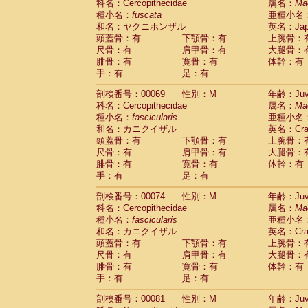
科名：Cercopithecidae
属名：
Ma
Cercopithecidae
Trachypithecus franc
種小名：
fuscata
亜種小名
Cercopithecidae
Trachypithecus obsc
和名：ヤクニホンザル
英名：Japa
Cercopithecidae
Trachypithecus pilea
頭蓋骨：有
下顎骨：有
上腕骨：
Cercopithecidae
Colobinae
spp.
尺骨：有
肩甲骨：有
大腿骨：
(0)
Cercopithecidae
Presbytesinae
spp.
腓骨：有
寛骨：有
体幹：有
(0)
手：有
Cercopithecidae
足：有
Cercopithecidae
spp
Hylobatidae
Hoolock hoolock
(0)
剖検番号：00069
性別：M
年齢：Juve
Hylobatidae
Hylobates agilis
(1)
科名：Cercopithecidae
属名：
Ma
Hylobatidae
Hylobates klossii
(0)
種小名：
fascicularis
亜種小名
Hylobatidae
Hylobates lar
(11)
和名：カニクイザル
英名：Crab
Hylobatidae
Hylobates moloch
(0)
頭蓋骨：有
下顎骨：有
上腕骨：
Hylobatidae
Hylobates muelleri
(0)
尺骨：有
肩甲骨：有
大腿骨：
Hylobatidae
Hylobates pileatus
(2)
腓骨：有
寛骨：有
体幹：有
Hylobatidae
Hylobates
spp.
手：有
足：有
(0)
Hylobatidae
Hylobates
hybrid
(0)
剖検番号：00074
性別：M
年齢：Juve
Hylobatidae
Nomascus concolor
(0)
科名：Cercopithecidae
属名：
Ma
Hylobatidae
Symphalangus syndactyl
種小名：
fascicularis
亜種小名
Hominidae
Pongo pygmaeus
(0)
和名：カニクイザル
英名：Crab
Hominidae
Pan troglodytes
(1)
頭蓋骨：有
下顎骨：有
上腕骨：
Hominidae
Gorilla gorilla beringei
(0)
尺骨：有
肩甲骨：有
大腿骨：
Hominidae
Gorilla gorilla gorilla
(0)
腓骨：有
寛骨：有
体幹：有
Primates misc.
(0)
手：有
足：有
Scandentia
Dendrogale melanura
(0)
Scandentia
Ptilocercus lowii
剖検番号：00081
性別：M
年齢：Juve
(0)