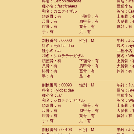
Scandentia
Tupaia glis
科名：Cercopithecidae
属名：
Ma
(0)
Scandentia
Tupaia gracilis
種小名：
fascicularis
亜種小名
(0)
Scandentia
Tupaia minor
和名：カニクイザル
英名：Crab
(0)
頭蓋骨：有
下顎骨：有
上腕骨：
尺骨：有
肩甲骨：有
大腿骨：
腓骨：有
寛骨：有
体幹：有
手：有
足：有
剖検番号：00090
性別：M
年齢：Juve
科名：Hylobatidae
属名：
Hy
種小名：
lar
亜種小名
和名：シロテテナガザル
英名：Whit
頭蓋骨：有
下顎骨：有
上腕骨：
尺骨：有
肩甲骨：有
大腿骨：
腓骨：有
寛骨：有
体幹：有
手：有
足：有
剖検番号：00093
性別：M
年齢：Juve
科名：Hylobatidae
属名：
Hy
種小名：
lar
亜種小名
和名：シロテテナガザル
英名：Whit
頭蓋骨：有
下顎骨：有
上腕骨：
尺骨：有
肩甲骨：有
大腿骨：
腓骨：有
寛骨：有
体幹：有
手：有
足：有
剖検番号：00103
性別：M
年齢：Juve