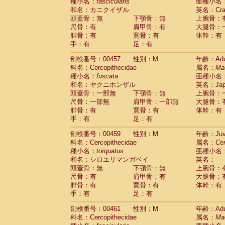
種小名：
fascicularis
亜種小名
和名：カニクイザル
英名：Crab
頭蓋骨：無
下顎骨：無
上腕骨：
尺骨：有
肩甲骨：有
大腿骨：
腓骨：有
寛骨：有
体幹：有
手：有
足：有
剖検番号：00457
性別：M
年齢：Adu
科名：Cercopithecidae
属名：
Ma
種小名：
fuscata
亜種小名
和名：ヤクニホンザル
英名：Japa
頭蓋骨：一部無
下顎骨：無
上腕骨：
尺骨：一部無
肩甲骨：一部無
大腿骨：
腓骨：有
寛骨：有
体幹：有
手：有
足：有
剖検番号：00459
性別：M
年齢：Juve
科名：Cercopithecidae
属名：
Ce
種小名：
torquatus
亜種小名
和名：シロエリマンガベイ
英名：
頭蓋骨：無
下顎骨：無
上腕骨：
尺骨：有
肩甲骨：有
大腿骨：
腓骨：有
寛骨：有
体幹：有
手：有
足：有
剖検番号：00461
性別：M
年齢：Adu
科名：Cercopithecidae
属名：
Ma