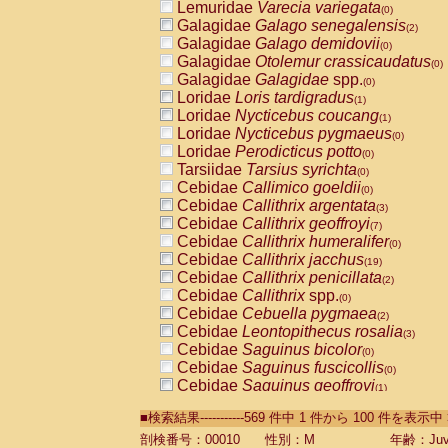
Lemuridae
Varecia variegata
(0)
Galagidae
Galago senegalensis
(2)
Galagidae
Galago demidovii
(0)
Galagidae
Otolemur crassicaudatus
(0)
Galagidae
Galagidae
spp.
(0)
Loridae
Loris tardigradus
(1)
Loridae
Nycticebus coucang
(1)
Loridae
Nycticebus pygmaeus
(0)
Loridae
Perodicticus potto
(0)
Tarsiidae
Tarsius syrichta
(0)
Cebidae
Callimico goeldii
(0)
Cebidae
Callithrix argentata
(3)
Cebidae
Callithrix geoffroyi
(7)
Cebidae
Callithrix humeralifer
(0)
Cebidae
Callithrix jacchus
(19)
Cebidae
Callithrix penicillata
(2)
Cebidae
Callithrix
spp.
(0)
Cebidae
Cebuella pygmaea
(2)
Cebidae
Leontopithecus rosalia
(3)
Cebidae
Saguinus bicolor
(0)
Cebidae
Saguinus fuscicollis
(0)
Cebidae
Saguinus geoffroyi
(1)
Cebidae
Saguinus imperator
(0)
■検索結果-----------569 件中 1 件から 100 件を表示中
Cebidae
Saguinus labiatus
(0)
Cebidae
Saguinus leucopus
剖検番号：00010
性別：M
年齢：Juve
(4)