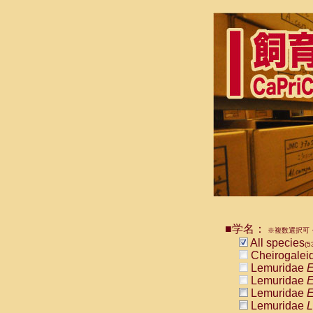
■学名：
※複数選択可・
All species
(5
Cheirogalei
Lemuridae
E
Lemuridae
E
Lemuridae
E
Lemuridae
L