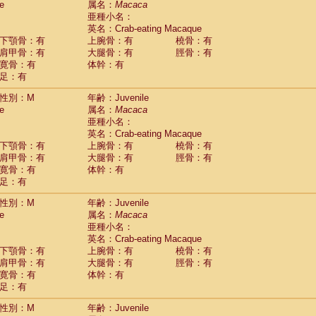
e
属名：
Macaca
idae
Macaca assamensis
(0)
亜種小名：
idae
Macaca brunnescens
(0)
英名：Crab-eating Macaque
idae
Macaca cyclopis
(6)
下顎骨：有
上腕骨：有
橈骨：有
idae
Macaca fascicularis
(135)
肩甲骨：有
大腿骨：有
脛骨：有
idae
Macaca fuscaca fuscata
(80)
寛骨：有
体幹：有
idae
Macaca fuscata yakui
(85)
足：有
idae
Macaca fuscata
hybrid
(0)
idae
性別：M
Macaca maura
年齢：Juvenile
(1)
e
属名：
Macaca
idae
Macaca mulatta
(45)
亜種小名：
idae
Macaca nemestrina
(3)
英名：Crab-eating Macaque
idae
Macaca nigra
(1)
下顎骨：有
上腕骨：有
橈骨：有
idae
Macaca radiata
(7)
肩甲骨：有
大腿骨：有
脛骨：有
idae
Macaca silenus
(0)
寛骨：有
体幹：有
idae
Macaca sinica
(0)
足：有
idae
Macaca sylvanus
(2)
idae
Macaca thibetana
性別：M
年齢：Juvenile
(0)
idae
Macaca tonkeana
e
属名：
Macaca
(0)
idae
Macaca
hybrid
亜種小名：
(1)
idae
Macaca
spp.
英名：Crab-eating Macaque
(0)
idae
Allenopithecus nigroviridis
下顎骨：有
上腕骨：有
橈骨：有
(0)
idae
肩甲骨：有
Cercopithecus ascanius
大腿骨：有
脛骨：有
(2)
寛骨：有
体幹：有
idae
Cercopithecus ascanius schmidti
(0)
足：有
idae
Cercopithecus cephus
(1)
idae
Cercopithecus diana
(0)
性別：M
年齢：Juvenile
idae
Cercopithecus hamlyni
(0)