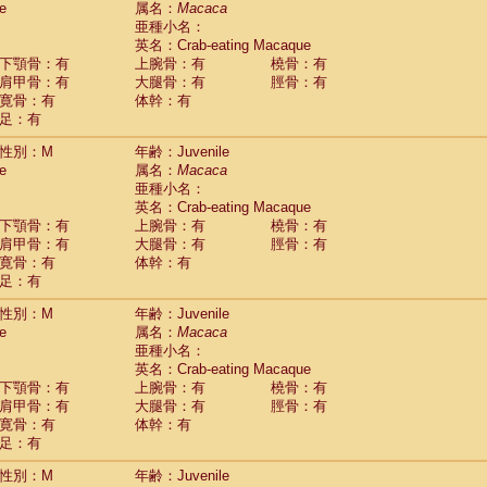
e
属名：
Macaca
Callicebus cupreus
(0)
亜種小名：
Callicebus donacophilus
(0)
英名：Crab-eating Macaque
Callicebus moloch
(0)
下顎骨：有
上腕骨：有
橈骨：有
Callicebus torquatus
(0)
肩甲骨：有
大腿骨：有
脛骨：有
Callicebus
spp.
(0)
寛骨：有
体幹：有
Chiropotes satanas
(1)
足：有
Pithecia monachus
(3)
Pithecia pithecia
性別：M
年齢：Juvenile
(0)
idae
Cercocebus agilis
e
属名：
Macaca
(0)
idae
Cercocebus galeritus chrysogaster
亜種小名：
(0)
idae
Cercocebus torquatus atys
英名：Crab-eating Macaque
(0)
下顎骨：有
上腕骨：有
橈骨：有
idae
Cercocebus torquatus lunulatus
(0)
肩甲骨：有
大腿骨：有
脛骨：有
idae
Cercocebus torquatus torquatus
(0)
寛骨：有
体幹：有
idae
Cercocebus
hybrid
(0)
足：有
idae
Cercocebus
spp.
(0)
idae
Lophocebus albigena
(0)
性別：M
年齢：Juvenile
idae
Papio anubis
(0)
e
属名：
Macaca
idae
Papio cynocephalus
(4)
亜種小名：
idae
Papio hamadryas
英名：Crab-eating Macaque
(0)
idae
Papio papio
下顎骨：有
上腕骨：有
橈骨：有
(0)
idae
Papio
spp.
肩甲骨：有
大腿骨：有
脛骨：有
(0)
idae
Mandrillus leucophaeus
寛骨：有
体幹：有
(2)
idae
Mandrillus sphinx
足：有
(0)
idae
Theropithecus gelada
(1)
性別：M
年齢：Juvenile
idae
Macaca arctoides
(1)