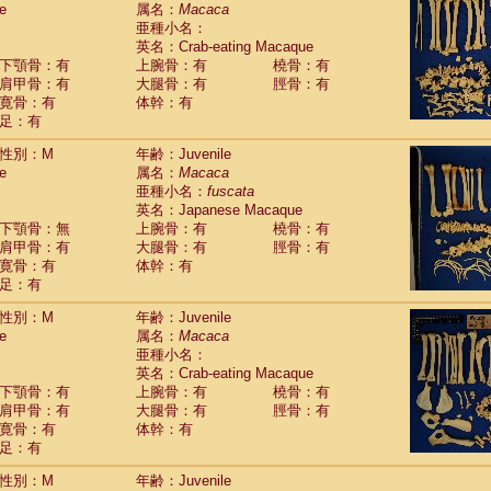
e
guinus midas
属名：
Macaca
(0)
亜種小名：
guinus mystax
(1)
英名：Crab-eating Macaque
uinus nigricollis
(13)
下顎骨：有
上腕骨：有
橈骨：有
guinus oedipus
(19)
肩甲骨：有
大腿骨：有
脛骨：有
uinus weddelli
(0)
寛骨：有
体幹：有
guinus
spp.
(0)
足：有
us trivirgatus
(3)
us albifrons
(1)
性別：M
年齢：Juvenile
us apella
e
(6)
属名：
Macaca
bus capucinus
亜種小名：
fuscata
(0)
us nigrivittatus
英名：Japanese Macaque
(1)
bus
spp.
下顎骨：無
上腕骨：有
橈骨：有
(0)
miri boliviensis
肩甲骨：有
大腿骨：有
脛骨：有
(0)
miri sciureus
寛骨：有
体幹：有
(7)
足：有
uatta caraya
(0)
uatta fusca
(1)
性別：M
年齢：Juvenile
uatta seniculus
(1)
e
属名：
Macaca
uatta
spp.
(0)
亜種小名：
les belzebuth
(0)
英名：Crab-eating Macaque
les geoffroyi
(3)
下顎骨：有
上腕骨：有
橈骨：有
les paniscus
(3)
肩甲骨：有
大腿骨：有
脛骨：有
les
spp.
寛骨：有
(0)
体幹：有
othrix lagothricha
足：有
(5)
othrix lagothricha cana
(0)
性別：M
年齢：Juvenile
Cacajao calvus rubicundus
(1)