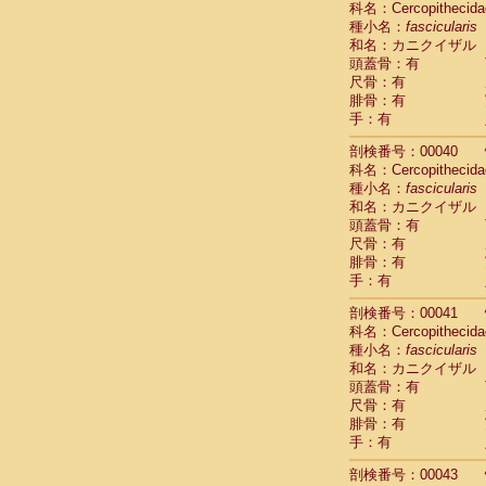
科名：Cercopithecida
Pitheciidae
種小名：
fascicularis
Pitheciidae
和名：カニクイザル
Pitheciidae
頭蓋骨：有
Pitheciidae
尺骨：有
Pitheciidae
腓骨：有
Pitheciidae
手：有
Pitheciidae
Pitheciidae
剖検番号：00040
Cercopithec
科名：Cercopithecida
Cercopithec
種小名：
fascicularis
和名：カニクイザル
Cercopithec
頭蓋骨：有
Cercopithec
尺骨：有
Cercopithec
腓骨：有
Cercopithec
手：有
Cercopithec
Cercopithec
剖検番号：00041
Cercopithec
科名：Cercopithecida
Cercopithec
種小名：
fascicularis
Cercopithec
和名：カニクイザル
Cercopithec
頭蓋骨：有
Cercopithec
尺骨：有
Cercopithec
腓骨：有
Cercopithec
手：有
Cercopithec
剖検番号：00043
Cercopithec