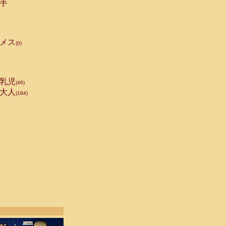
手
メス
(0)
乳児
(46)
大人
(184)