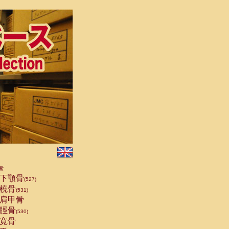
索
下顎骨
(527)
橈骨
(531)
肩甲骨
脛骨
(530)
寛骨