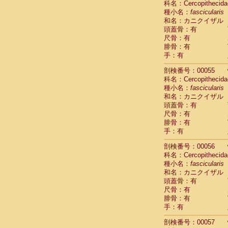
科名：Cercopithecida
Cercopithec
種小名：
fascicularis
Cercopithec
和名：カニクイザル
Cercopithec
頭蓋骨：有
Cercopithec
尺骨：有
Cercopithec
腓骨：有
Cercopithec
手：有
Cercopithec
剖検番号：00055
Cercopithec
科名：Cercopithecida
Cercopithec
種小名：
fascicularis
Cercopithec
和名：カニクイザル
Cercopithec
頭蓋骨：有
Cercopithec
尺骨：有
Cercopithec
腓骨：有
Cercopithec
手：有
Cercopithec
Cercopithec
剖検番号：00056
Cercopithec
科名：Cercopithecida
Cercopithec
種小名：
fascicularis
Cercopithec
和名：カニクイザル
Cercopithec
頭蓋骨：有
尺骨：有
Cercopithec
腓骨：有
Cercopithec
手：有
Cercopithec
Cercopithec
剖検番号：00057
Cercopithec