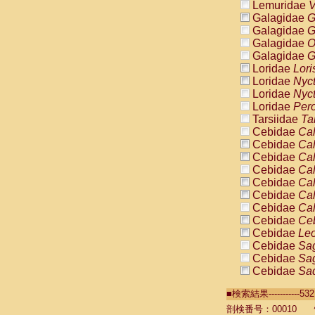
Lemuridae
V
Galagidae
G
Galagidae
G
Galagidae
O
Galagidae
G
Loridae
Lori
Loridae
Nyc
Loridae
Nyc
Loridae
Pero
Tarsiidae
Ta
Cebidae
Cal
Cebidae
Cal
Cebidae
Cal
Cebidae
Cal
Cebidae
Cal
Cebidae
Cal
Cebidae
Cal
Cebidae
Ce
Cebidae
Leo
Cebidae
Sag
Cebidae
Sag
Cebidae
Sag
Cebidae
Sag
■検索結果----------
Cebidae
Sag
Cebidae
Sa
剖検番号：00010