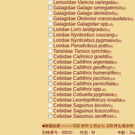
Lemuridae
Varecia variegata
(0)
Galagidae
Galago senegalensis
(2)
Galagidae
Galago demidovii
(0)
Galagidae
Otolemur crassicaudatus
(0)
Galagidae
Galagidae
spp.
(0)
Loridae
Loris tardigradus
(1)
Loridae
Nycticebus coucang
(1)
Loridae
Nycticebus pygmaeus
(0)
Loridae
Perodicticus potto
(0)
Tarsiidae
Tarsius syrichta
(0)
Cebidae
Callimico goeldii
(0)
Cebidae
Callithrix argentata
(3)
Cebidae
Callithrix geoffroyi
(7)
Cebidae
Callithrix humeralifer
(0)
Cebidae
Callithrix jacchus
(19)
Cebidae
Callithrix penicillata
(2)
Cebidae
Callithrix
spp.
(0)
Cebidae
Cebuella pygmaea
(2)
Cebidae
Leontopithecus rosalia
(3)
Cebidae
Saguinus bicolor
(0)
Cebidae
Saguinus fuscicollis
(0)
Cebidae
Saguinus geoffroyi
(1)
Cebidae
Saguinus imperator
(0)
■検索結果-----------532 件中 1 件から 100 件を表示中
Cebidae
Saguinus labiatus
(0)
Cebidae
Saguinus leucopus
剖検番号：00010
性別：M
年齢：Juve
(4)