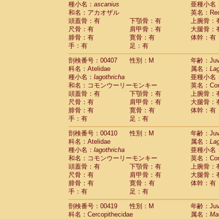
種小名：
ascanius
亜種小名
和名：アカオザル
英名：Red-
頭蓋骨：有
下顎骨：有
上腕骨：
尺骨：有
肩甲骨：有
大腿骨：
腓骨：有
寛骨：有
体幹：有
手：有
足：有
剖検番号：00407
性別：M
年齢：Juve
科名：Atelidae
属名：
Lag
種小名：
lagothricha
亜種小名
和名：コモンウーリーモンキー
英名：Comm
頭蓋骨：有
下顎骨：有
上腕骨：
尺骨：有
肩甲骨：有
大腿骨：
腓骨：有
寛骨：有
体幹：有
手：有
足：有
剖検番号：00410
性別：M
年齢：Juve
科名：Atelidae
属名：
Lag
種小名：
lagothricha
亜種小名
和名：コモンウーリーモンキー
英名：Comm
頭蓋骨：有
下顎骨：有
上腕骨：
尺骨：有
肩甲骨：有
大腿骨：
腓骨：有
寛骨：有
体幹：有
手：有
足：有
剖検番号：00419
性別：M
年齢：Juve
科名：Cercopithecidae
属名：
Ma