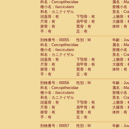
科名：Cercopithecidae
属名：
Ma
Cercopithecidae
Macaca assamensis
(
種小名：
fascicularis
亜種小名
Cercopithecidae
Macaca brunnescen
和名：カニクイザル
英名：Crab
Cercopithecidae
Macaca cyclopis
(6)
頭蓋骨：有
下顎骨：有
上腕骨：
Cercopithecidae
Macaca fascicularis
(1
尺骨：有
肩甲骨：有
大腿骨：
Cercopithecidae
Macaca fuscaca fusc
腓骨：有
寛骨：有
体幹：有
Cercopithecidae
Macaca fuscata yaku
手：有
足：有
Cercopithecidae
Macaca fuscata
hybr
剖検番号：00055
Cercopithecidae
性別：M
Macaca maura
年齢：Juve
(1)
科名：Cercopithecidae
属名：
Ma
Cercopithecidae
Macaca mulatta
(45)
種小名：
fascicularis
亜種小名
Cercopithecidae
Macaca nemestrina
(3
和名：カニクイザル
英名：Crab
Cercopithecidae
Macaca nigra
(1)
頭蓋骨：有
下顎骨：有
上腕骨：
Cercopithecidae
Macaca radiata
(7)
尺骨：有
肩甲骨：有
大腿骨：
Cercopithecidae
Macaca silenus
(0)
腓骨：有
寛骨：有
体幹：有
Cercopithecidae
Macaca sinica
(0)
手：有
足：有
Cercopithecidae
Macaca sylvanus
(2)
Cercopithecidae
Macaca thibetana
剖検番号：00056
性別：M
年齢：Juve
(0)
Cercopithecidae
Macaca tonkeana
科名：Cercopithecidae
属名：
Ma
(0)
Cercopithecidae
Macaca
hybrid
種小名：
fascicularis
亜種小名
(1)
Cercopithecidae
Macaca
spp.
和名：カニクイザル
英名：Crab
(0)
Cercopithecidae
Allenopithecus nigrov
頭蓋骨：有
下顎骨：有
上腕骨：
尺骨：有
Cercopithecidae
肩甲骨：有
Cercopithecus ascan
大腿骨：
腓骨：有
寛骨：有
体幹：有
Cercopithecidae
Cercopithecus ascan
手：有
足：有
Cercopithecidae
Cercopithecus ceph
Cercopithecidae
Cercopithecus diana
剖検番号：00057
性別：M
年齢：Juve
Cercopithecidae
Cercopithecus hamly