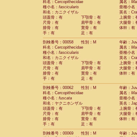
科名：Cercopithecidae
属名：
Ma
Cercopithecidae
Cercopithecus lhoest
種小名：
fascicularis
亜種小名
Cercopithecidae
Cercopithecus mitis
(0
和名：カニクイザル
英名：Crab
Cercopithecidae
Cercopithecus mitis 
頭蓋骨：有
下顎骨：有
上腕骨：
Cercopithecidae
Cercopithecus mitis 
尺骨：有
肩甲骨：有
大腿骨：
Cercopithecidae
Cercopithecus mona
腓骨：有
寛骨：有
体幹：有
Cercopithecidae
Cercopithecus negle
手：有
足：有
Cercopithecidae
Cercopithecus nigrovi
剖検番号：00058
性別：M
年齢：Juve
Cercopithecidae
Cercopithecus petauri
科名：Cercopithecidae
属名：
Ma
Cercopithecidae
Cercopithecus
spp.
(0)
種小名：
fascicularis
亜種小名
Cercopithecidae
Chlorocebus aethiop
和名：カニクイザル
英名：Crab
Cercopithecidae
Chlorocebus pygeryt
頭蓋骨：有
下顎骨：有
上腕骨：
Cercopithecidae
Erythrocebus patas
(1
尺骨：有
肩甲骨：有
大腿骨：
Cercopithecidae
Miopithecus talapoin
腓骨：有
寛骨：有
体幹：有
Cercopithecidae
Cercopithecinae
spp
手：有
足：有
Cercopithecidae
Colobus angolensis
(0
Cercopithecidae
Colobus guereza
剖検番号：00062
性別：M
年齢：Juve
(0)
Cercopithecidae
Colobus polykomos
科名：Cercopithecidae
属名：
Ma
(0
種小名：
Cercopithecidae
fuscata
Piliocolobus badius
亜種小名
(0
和名：ヤクニホンザル
英名：Japa
Cercopithecidae
Kasi senex vetulus
(0)
頭蓋骨：有
下顎骨：有
上腕骨：
Cercopithecidae
Kasi senex
(0)
尺骨：有
肩甲骨：有
大腿骨：
Cercopithecidae
Nasalis larvatus
(0)
腓骨：有
寛骨：有
体幹：有
Cercopithecidae
Presbytes melaloph
手：有
足：有
Cercopithecidae
Pygathrix nemaeus
(0)
Cercopithecidae
Semnopithecus entel
剖検番号：00069
性別：M
年齢：Juve
Cercopithecidae
Trachypithecus crista