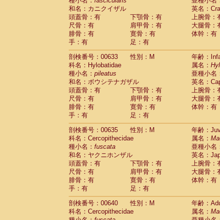
種小名：
fascicularis
亜種小名
和名：カニクイザル
英名：Crab
頭蓋骨：有
下顎骨：有
上腕骨：
尺骨：有
肩甲骨：有
大腿骨：
腓骨：有
寛骨：有
体幹：有
手：有
足：有
剖検番号：00633
性別：M
年齢：Infa
科名：Hylobatidae
属名：
Hy
種小名：
pileatus
亜種小名
和名：ボウシテナガザル
英名：Capp
頭蓋骨：有
下顎骨：有
上腕骨：
尺骨：有
肩甲骨：有
大腿骨：
腓骨：有
寛骨：有
体幹：有
手：有
足：有
剖検番号：00635
性別：M
年齢：Juve
科名：Cercopithecidae
属名：
Ma
種小名：
fuscata
亜種小名
和名：ヤクニホンザル
英名：Japa
頭蓋骨：有
下顎骨：有
上腕骨：
尺骨：有
肩甲骨：有
大腿骨：
腓骨：有
寛骨：有
体幹：有
手：有
足：有
剖検番号：00640
性別：M
年齢：Adu
科名：Cercopithecidae
属名：
Ma
種小名：
fuscata
亜種小名