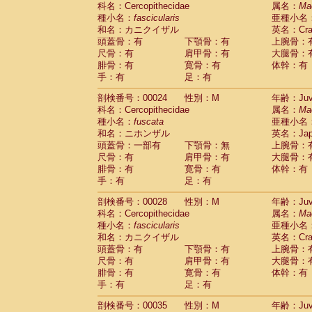
科名：Cercopithecidae
Cebidae
Saguinus midas
属名：
Ma
(0)
種小名：
fascicularis
亜種小名
Cebidae
Saguinus mystax
(1)
和名：カニクイザル
英名：Crab
Cebidae
Saguinus nigricollis
(13)
頭蓋骨：有
下顎骨：有
上腕骨：
Cebidae
Saguinus oedipus
(19)
尺骨：有
肩甲骨：有
大腿骨：
Cebidae
Saguinus weddelli
(0)
腓骨：有
寛骨：有
体幹：有
Cebidae
Saguinus
spp.
(0)
手：有
足：有
Cebidae
Aotus trivirgatus
(3)
Cebidae
Cebus albifrons
(1)
剖検番号：00024
性別：M
年齢：Juve
Cebidae
Cebus apella
科名：Cercopithecidae
(6)
属名：
Ma
Cebidae
Cebus capucinus
種小名：
fuscata
亜種小名
(0)
Cebidae
Cebus nigrivittatus
和名：ニホンザル
英名：Japa
(1)
Cebidae
Cebus
spp.
頭蓋骨：一部有
下顎骨：無
上腕骨：
(0)
Cebidae
Saimiri boliviensis
尺骨：有
肩甲骨：有
大腿骨：
(0)
腓骨：有
Cebidae
Saimiri sciureus
寛骨：有
体幹：有
(7)
手：有
足：有
Atelidae
Alouatta caraya
(0)
Atelidae
Alouatta fusca
(1)
剖検番号：00028
性別：M
年齢：Juve
Atelidae
Alouatta seniculus
(1)
科名：Cercopithecidae
属名：
Ma
Atelidae
Alouatta
spp.
(0)
種小名：
fascicularis
亜種小名
Atelidae
Ateles belzebuth
(0)
和名：カニクイザル
英名：Crab
Atelidae
Ateles geoffroyi
(3)
頭蓋骨：有
下顎骨：有
上腕骨：
Atelidae
Ateles paniscus
(3)
尺骨：有
肩甲骨：有
大腿骨：
Atelidae
Ateles
spp.
腓骨：有
寛骨：有
(0)
体幹：有
Atelidae
Lagothrix lagothricha
手：有
足：有
(5)
Atelidae
Lagothrix lagothricha cana
(0)
剖検番号：00035
性別：M
年齢：Juve
Pitheciidae
Cacajao calvus rubicundu