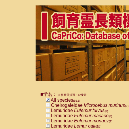
■学名：
※複数選択可・or検索
All species
(532)
Cheirogaleidae
Microcebus murinus
(0)
Lemuridae
Eulemur fulvus
(0)
Lemuridae
Eulemur macaco
(0)
Lemuridae
Eulemur mongoz
(1)
Lemuridae
Lemur catta
(2)