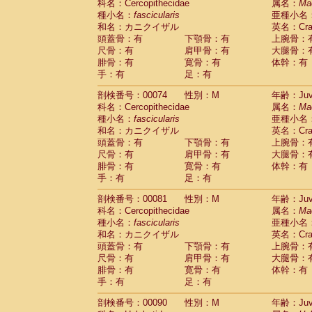
科名：Cercopithecidae
属名：
Ma
Cercopithecidae
Trachypithecus franc
種小名：
fascicularis
亜種小名
Cercopithecidae
Trachypithecus obsc
和名：カニクイザル
英名：Crab
Cercopithecidae
Trachypithecus pilea
頭蓋骨：有
下顎骨：有
上腕骨：
Cercopithecidae
Colobinae
spp.
尺骨：有
肩甲骨：有
大腿骨：
(0)
Cercopithecidae
Presbytesinae
spp.
腓骨：有
寛骨：有
体幹：有
(0)
手：有
Cercopithecidae
足：有
Cercopithecidae
spp
Hylobatidae
Hoolock hoolock
(0)
剖検番号：00074
性別：M
年齢：Juve
Hylobatidae
Hylobates agilis
(1)
科名：Cercopithecidae
属名：
Ma
Hylobatidae
Hylobates klossii
(0)
種小名：
fascicularis
亜種小名
Hylobatidae
Hylobates lar
(10)
和名：カニクイザル
英名：Crab
Hylobatidae
Hylobates moloch
(0)
頭蓋骨：有
下顎骨：有
上腕骨：
Hylobatidae
Hylobates muelleri
(0)
尺骨：有
肩甲骨：有
大腿骨：
Hylobatidae
Hylobates pileatus
(2)
腓骨：有
寛骨：有
体幹：有
Hylobatidae
Hylobates
spp.
手：有
足：有
(0)
Hylobatidae
Hylobates
hybrid
(0)
剖検番号：00081
性別：M
年齢：Juve
Hylobatidae
Nomascus concolor
(0)
科名：Cercopithecidae
属名：
Ma
Hylobatidae
Symphalangus syndactyl
種小名：
fascicularis
亜種小名
Hominidae
Pongo pygmaeus
(0)
和名：カニクイザル
英名：Crab
Hominidae
Pan troglodytes
(1)
頭蓋骨：有
下顎骨：有
上腕骨：
Hominidae
Gorilla gorilla beringei
(0)
尺骨：有
肩甲骨：有
大腿骨：
Hominidae
Gorilla gorilla gorilla
(0)
腓骨：有
寛骨：有
体幹：有
Primates misc.
(0)
手：有
足：有
Scandentia
Dendrogale melanura
(0)
Scandentia
Ptilocercus lowii
剖検番号：00090
性別：M
年齢：Juve
(0)