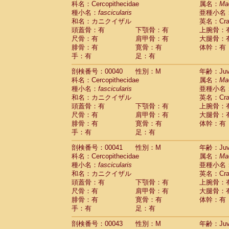
科名：Cercopithecidae
属名：
Ma
Pitheciidae
Callicebus cupreus
(0)
種小名：
fascicularis
亜種小名
Pitheciidae
Callicebus donacophilus
(0
和名：カニクイザル
英名：Crab
Pitheciidae
Callicebus moloch
(0)
頭蓋骨：有
下顎骨：有
上腕骨：
Pitheciidae
Callicebus torquatus
(0)
尺骨：有
肩甲骨：有
大腿骨：
Pitheciidae
Callicebus
spp.
(0)
腓骨：有
寛骨：有
体幹：有
Pitheciidae
Chiropotes satanas
(1)
手：有
足：有
Pitheciidae
Pithecia monachus
(3)
Pitheciidae
Pithecia pithecia
剖検番号：00040
性別：M
年齢：Juve
(0)
Cercopithecidae
Cercocebus agilis
科名：Cercopithecidae
属名：
Ma
(0)
Cercopithecidae
Cercocebus galeritus
種小名：
fascicularis
亜種小名
和名：カニクイザル
Cercopithecidae
Cercocebus torquatu
英名：Crab
頭蓋骨：有
下顎骨：有
上腕骨：
Cercopithecidae
Cercocebus torquatus
尺骨：有
肩甲骨：有
大腿骨：
Cercopithecidae
Cercocebus torquatu
腓骨：有
寛骨：有
体幹：有
Cercopithecidae
Cercocebus
hybrid
(0)
手：有
足：有
Cercopithecidae
Cercocebus
spp.
(0)
Cercopithecidae
Lophocebus albigen
剖検番号：00041
性別：M
年齢：Juve
Cercopithecidae
Papio anubis
(0)
科名：Cercopithecidae
属名：
Ma
Cercopithecidae
Papio cynocephalus
(
種小名：
fascicularis
亜種小名
Cercopithecidae
Papio hamadryas
和名：カニクイザル
英名：Crab
(0)
Cercopithecidae
Papio papio
頭蓋骨：有
下顎骨：有
上腕骨：
(0)
Cercopithecidae
Papio
spp.
尺骨：有
肩甲骨：有
大腿骨：
(0)
Cercopithecidae
Mandrillus leucopha
腓骨：有
寛骨：有
体幹：有
Cercopithecidae
Mandrillus sphinx
手：有
足：有
(0)
Cercopithecidae
Theropithecus gelad
剖検番号：00043
性別：M
年齢：Juve
Cercopithecidae
Macaca arctoides
(1)