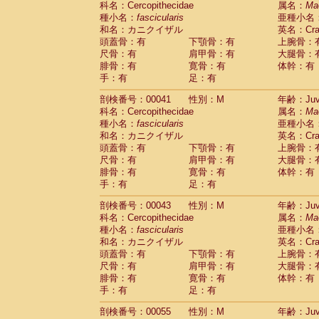
科名：Cercopithecidae
属名：
Ma
Pitheciidae
Callicebus cupreus
(0)
種小名：
fascicularis
亜種小名
Pitheciidae
Callicebus donacophilus
(0
和名：カニクイザル
英名：Crab
Pitheciidae
Callicebus moloch
(0)
頭蓋骨：有
下顎骨：有
上腕骨：
Pitheciidae
Callicebus torquatus
(0)
尺骨：有
肩甲骨：有
大腿骨：
Pitheciidae
Callicebus
spp.
(0)
腓骨：有
寛骨：有
体幹：有
Pitheciidae
Chiropotes satanas
(1)
手：有
足：有
Pitheciidae
Pithecia monachus
(3)
Pitheciidae
Pithecia pithecia
剖検番号：00041
性別：M
年齢：Juve
(0)
Cercopithecidae
Cercocebus agilis
科名：Cercopithecidae
属名：
Ma
(0)
Cercopithecidae
Cercocebus galeritus
種小名：
fascicularis
亜種小名
和名：カニクイザル
Cercopithecidae
Cercocebus torquatu
英名：Crab
頭蓋骨：有
下顎骨：有
上腕骨：
Cercopithecidae
Cercocebus torquatus
尺骨：有
肩甲骨：有
大腿骨：
Cercopithecidae
Cercocebus torquatu
腓骨：有
寛骨：有
体幹：有
Cercopithecidae
Cercocebus
hybrid
(0)
手：有
足：有
Cercopithecidae
Cercocebus
spp.
(0)
Cercopithecidae
Lophocebus albigen
剖検番号：00043
性別：M
年齢：Juve
Cercopithecidae
Papio anubis
(0)
科名：Cercopithecidae
属名：
Ma
Cercopithecidae
Papio cynocephalus
(
種小名：
fascicularis
亜種小名
Cercopithecidae
Papio hamadryas
和名：カニクイザル
英名：Crab
(0)
Cercopithecidae
Papio papio
頭蓋骨：有
下顎骨：有
上腕骨：
(0)
Cercopithecidae
Papio
spp.
尺骨：有
肩甲骨：有
大腿骨：
(0)
Cercopithecidae
Mandrillus leucopha
腓骨：有
寛骨：有
体幹：有
Cercopithecidae
Mandrillus sphinx
手：有
足：有
(0)
Cercopithecidae
Theropithecus gelad
剖検番号：00055
性別：M
年齢：Juve
Cercopithecidae
Macaca arctoides
(1)