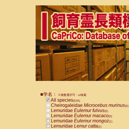
■学名：
※複数選択可・or検索
All species
(526)
Cheirogaleidae
Microcebus murinus
(0)
Lemuridae
Eulemur fulvus
(0)
Lemuridae
Eulemur macaco
(0)
Lemuridae
Eulemur mongoz
(1)
Lemuridae
Lemur catta
(2)