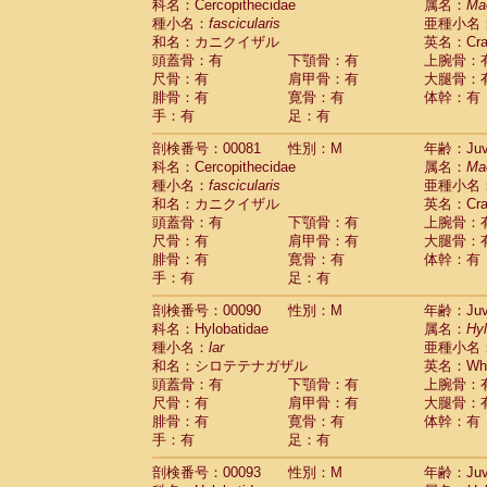
科名：Cercopithecidae
属名：
Ma
Cercopithecidae
Trachypithecus franc
種小名：
fascicularis
亜種小名
Cercopithecidae
Trachypithecus obsc
和名：カニクイザル
英名：Crab
Cercopithecidae
Trachypithecus pilea
頭蓋骨：有
下顎骨：有
上腕骨：
Cercopithecidae
Colobinae
spp.
尺骨：有
肩甲骨：有
大腿骨：
(0)
Cercopithecidae
Presbytesinae
spp.
腓骨：有
寛骨：有
体幹：有
(0)
手：有
Cercopithecidae
足：有
Cercopithecidae
spp
Hylobatidae
Hoolock hoolock
(0)
剖検番号：00081
性別：M
年齢：Juve
Hylobatidae
Hylobates agilis
(1)
科名：Cercopithecidae
属名：
Ma
Hylobatidae
Hylobates klossii
(0)
種小名：
fascicularis
亜種小名
Hylobatidae
Hylobates lar
(10)
和名：カニクイザル
英名：Crab
Hylobatidae
Hylobates moloch
(0)
頭蓋骨：有
下顎骨：有
上腕骨：
Hylobatidae
Hylobates muelleri
(0)
尺骨：有
肩甲骨：有
大腿骨：
Hylobatidae
Hylobates pileatus
(2)
腓骨：有
寛骨：有
体幹：有
Hylobatidae
Hylobates
spp.
手：有
足：有
(0)
Hylobatidae
Hylobates
hybrid
(0)
剖検番号：00090
性別：M
年齢：Juve
Hylobatidae
Nomascus concolor
(0)
科名：Hylobatidae
属名：
Hy
Hylobatidae
Symphalangus syndactyl
種小名：
lar
亜種小名
Hominidae
Pongo pygmaeus
(0)
和名：シロテテナガザル
英名：Whit
Hominidae
Pan troglodytes
(1)
頭蓋骨：有
下顎骨：有
上腕骨：
Hominidae
Gorilla gorilla beringei
(0)
尺骨：有
肩甲骨：有
大腿骨：
Hominidae
Gorilla gorilla gorilla
(0)
腓骨：有
寛骨：有
体幹：有
Primates misc.
(0)
手：有
足：有
Scandentia
Dendrogale melanura
(0)
Scandentia
Ptilocercus lowii
剖検番号：00093
性別：M
年齢：Juve
(0)