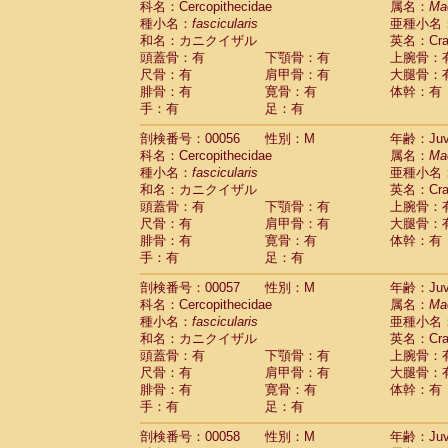
科名：Cercopithecidae
属名：
Ma
Cercopithecidae
Macaca assamensis
(
種小名：
fascicularis
亜種小名
Cercopithecidae
Macaca brunnescen
和名：カニクイザル
英名：Crab
Cercopithecidae
Macaca cyclopis
(6)
頭蓋骨：有
下顎骨：有
上腕骨：
Cercopithecidae
Macaca fascicularis
(1
尺骨：有
肩甲骨：有
大腿骨：
Cercopithecidae
Macaca fuscaca fusc
腓骨：有
寛骨：有
体幹：有
Cercopithecidae
Macaca fuscata yaku
手：有
足：有
Cercopithecidae
Macaca fuscata
hybr
剖検番号：00056
Cercopithecidae
性別：M
Macaca maura
年齢：Juve
(1)
科名：Cercopithecidae
属名：
Ma
Cercopithecidae
Macaca mulatta
(45)
種小名：
fascicularis
亜種小名
Cercopithecidae
Macaca nemestrina
(3
和名：カニクイザル
英名：Crab
Cercopithecidae
Macaca nigra
(1)
頭蓋骨：有
下顎骨：有
上腕骨：
Cercopithecidae
Macaca radiata
(7)
尺骨：有
肩甲骨：有
大腿骨：
Cercopithecidae
Macaca silenus
(0)
腓骨：有
寛骨：有
体幹：有
Cercopithecidae
Macaca sinica
(0)
手：有
足：有
Cercopithecidae
Macaca sylvanus
(2)
Cercopithecidae
Macaca thibetana
剖検番号：00057
性別：M
年齢：Juve
(0)
Cercopithecidae
Macaca tonkeana
科名：Cercopithecidae
属名：
Ma
(0)
Cercopithecidae
Macaca
hybrid
種小名：
fascicularis
亜種小名
(1)
Cercopithecidae
Macaca
spp.
和名：カニクイザル
英名：Crab
(0)
Cercopithecidae
Allenopithecus nigrov
頭蓋骨：有
下顎骨：有
上腕骨：
尺骨：有
Cercopithecidae
肩甲骨：有
Cercopithecus ascan
大腿骨：
腓骨：有
寛骨：有
体幹：有
Cercopithecidae
Cercopithecus ascan
手：有
足：有
Cercopithecidae
Cercopithecus ceph
Cercopithecidae
Cercopithecus diana
剖検番号：00058
性別：M
年齢：Juve
Cercopithecidae
Cercopithecus hamly