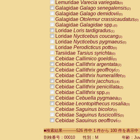
Lemuridae
Varecia variegata
(0)
Galagidae
Galago senegalensis
(2)
Galagidae
Galago demidovii
(0)
Galagidae
Otolemur crassicaudatus
(0)
Galagidae
Galagidae
spp.
(0)
Loridae
Loris tardigradus
(1)
Loridae
Nycticebus coucang
(2)
Loridae
Nycticebus pygmaeus
(0)
Loridae
Perodicticus potto
(0)
Tarsiidae
Tarsius syrichta
(0)
Cebidae
Callimico goeldii
(0)
Cebidae
Callithrix argentata
(2)
Cebidae
Callithrix geoffroyi
(7)
Cebidae
Callithrix humeralifer
(0)
Cebidae
Callithrix jacchus
(18)
Cebidae
Callithrix penicillata
(2)
Cebidae
Callithrix
spp.
(0)
Cebidae
Cebuella pygmaea
(2)
Cebidae
Leontopithecus rosalia
(3)
Cebidae
Saguinus bicolor
(0)
Cebidae
Saguinus fuscicollis
(0)
Cebidae
Saguinus geoffroyi
(1)
Cebidae
Saguinus imperator
(0)
■検索結果-----------526 件中 1 件から 100 件を表示中
Cebidae
Saguinus labiatus
(0)
Cebidae
Saguinus leucopus
剖検番号：00010
性別：M
年齢：Juve
(4)