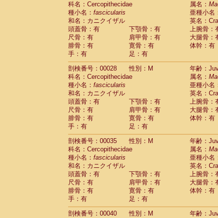
科名：Cercopithecidae
Cebidae
Saguinus midas
属名：
Ma
(0)
種小名：
fascicularis
亜種小名
Cebidae
Saguinus mystax
(1)
和名：カニクイザル
英名：Crab
Cebidae
Saguinus nigricollis
(12)
頭蓋骨：有
下顎骨：有
上腕骨：
Cebidae
Saguinus oedipus
(19)
尺骨：有
肩甲骨：有
大腿骨：
Cebidae
Saguinus weddelli
(0)
腓骨：有
寛骨：有
体幹：有
Cebidae
Saguinus
spp.
(0)
手：有
足：有
Cebidae
Aotus trivirgatus
(3)
Cebidae
Cebus albifrons
(1)
剖検番号：00028
性別：M
年齢：Juve
Cebidae
Cebus apella
科名：Cercopithecidae
(6)
属名：
Ma
Cebidae
Cebus capucinus
種小名：
fascicularis
亜種小名
(0)
Cebidae
Cebus nigrivittatus
和名：カニクイザル
英名：Crab
(1)
Cebidae
Cebus
spp.
頭蓋骨：有
下顎骨：有
上腕骨：
(0)
Cebidae
Saimiri boliviensis
尺骨：有
肩甲骨：有
大腿骨：
(0)
腓骨：有
Cebidae
Saimiri sciureus
寛骨：有
体幹：有
(7)
手：有
足：有
Atelidae
Alouatta caraya
(0)
Atelidae
Alouatta fusca
(1)
剖検番号：00035
性別：M
年齢：Juve
Atelidae
Alouatta seniculus
(1)
科名：Cercopithecidae
属名：
Ma
Atelidae
Alouatta
spp.
(0)
種小名：
fascicularis
亜種小名
Atelidae
Ateles belzebuth
(0)
和名：カニクイザル
英名：Crab
Atelidae
Ateles geoffroyi
(3)
頭蓋骨：有
下顎骨：有
上腕骨：
Atelidae
Ateles paniscus
(3)
尺骨：有
肩甲骨：有
大腿骨：
Atelidae
Ateles
spp.
腓骨：有
寛骨：有
(0)
体幹：有
Atelidae
Lagothrix lagothricha
手：有
足：有
(5)
Atelidae
Lagothrix lagothricha cana
(0)
剖検番号：00040
性別：M
年齢：Juve
Pitheciidae
Cacajao calvus rubicundu