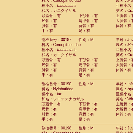
科名：Cercopithecidae
属名：
Ma
種小名：
fascicularis
亜種小名
和名：カニクイザル
英名：Crab
頭蓋骨：有
下顎骨：有
上腕骨：
尺骨：有
肩甲骨：有
大腿骨：
腓骨：有
寛骨：有
体幹：有
手：有
足：有
剖検番号：00187
性別：M
年齢：Juve
科名：Cercopithecidae
属名：
Ma
種小名：
fascicularis
亜種小名
和名：カニクイザル
英名：Crab
頭蓋骨：有
下顎骨：有
上腕骨：
尺骨：有
肩甲骨：有
大腿骨：
腓骨：有
寛骨：有
体幹：有
手：有
足：有
剖検番号：00190
性別：M
年齢：Infa
科名：Hylobatidae
属名：
Hy
種小名：
lar
亜種小名
和名：シロテテナガザル
英名：Whit
頭蓋骨：有
下顎骨：有
上腕骨：
尺骨：有
肩甲骨：有
大腿骨：
腓骨：有
寛骨：有
体幹：有
手：有
足：有
剖検番号：00198
性別：M
年齢：Juve