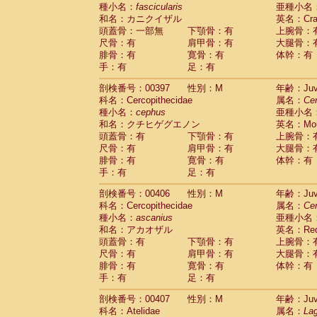
種小名：
fascicularis
亜種小名
和名：カニクイザル
英名：Crab
頭蓋骨：一部無
下顎骨：有
上腕骨：
尺骨：有
肩甲骨：有
大腿骨：
腓骨：有
寛骨：有
体幹：有
手：有
足：有
剖検番号：00397
性別：M
年齢：Juve
科名：Cercopithecidae
属名：
Ce
種小名：
cephus
亜種小名
和名：クチヒゲグエノン
英名：Mous
頭蓋骨：有
下顎骨：有
上腕骨：
尺骨：有
肩甲骨：有
大腿骨：
腓骨：有
寛骨：有
体幹：有
手：有
足：有
剖検番号：00406
性別：M
年齢：Juve
科名：Cercopithecidae
属名：
Ce
種小名：
ascanius
亜種小名
和名：アカオザル
英名：Red-
頭蓋骨：有
下顎骨：有
上腕骨：
尺骨：有
肩甲骨：有
大腿骨：
腓骨：有
寛骨：有
体幹：有
手：有
足：有
剖検番号：00407
性別：M
年齢：Juve
科名：Atelidae
属名：
Lag