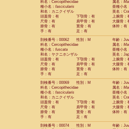
科名：Cercopithecidae
属名：
Ma
Cercopithecidae
Cercopithecus lhoest
種小名：
fascicularis
亜種小名
Cercopithecidae
Cercopithecus mitis
(0
和名：カニクイザル
英名：Crab
Cercopithecidae
Cercopithecus mitis 
頭蓋骨：有
下顎骨：有
上腕骨：
Cercopithecidae
Cercopithecus mitis 
尺骨：有
肩甲骨：有
大腿骨：
Cercopithecidae
Cercopithecus mona
腓骨：有
寛骨：有
体幹：有
Cercopithecidae
Cercopithecus negle
手：有
足：有
Cercopithecidae
Cercopithecus nigrovi
剖検番号：00062
性別：M
年齢：Juve
Cercopithecidae
Cercopithecus petauri
科名：Cercopithecidae
属名：
Ma
Cercopithecidae
Cercopithecus
spp.
(0)
種小名：
fuscata
亜種小名
Cercopithecidae
Chlorocebus aethiop
和名：ヤクニホンザル
英名：Japa
Cercopithecidae
Chlorocebus pygeryt
頭蓋骨：有
下顎骨：有
上腕骨：
Cercopithecidae
Erythrocebus patas
(1
尺骨：有
肩甲骨：有
大腿骨：
Cercopithecidae
Miopithecus talapoin
腓骨：有
寛骨：有
体幹：有
Cercopithecidae
Cercopithecinae
spp
手：有
足：有
Cercopithecidae
Colobus angolensis
(0
Cercopithecidae
Colobus guereza
剖検番号：00069
性別：M
年齢：Juve
(0)
Cercopithecidae
Colobus polykomos
科名：Cercopithecidae
属名：
Ma
(0
種小名：
Cercopithecidae
fascicularis
Piliocolobus badius
亜種小名
(0
和名：カニクイザル
英名：Crab
Cercopithecidae
Kasi senex vetulus
(0)
頭蓋骨：有
下顎骨：有
上腕骨：
Cercopithecidae
Kasi senex
(0)
尺骨：有
肩甲骨：有
大腿骨：
Cercopithecidae
Nasalis larvatus
(0)
腓骨：有
寛骨：有
体幹：有
Cercopithecidae
Presbytes melaloph
手：有
足：有
Cercopithecidae
Pygathrix nemaeus
(0)
Cercopithecidae
Semnopithecus entel
剖検番号：00074
性別：M
年齢：Juve
Cercopithecidae
Trachypithecus crista