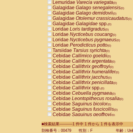
Lemuridae
Varecia variegata
(0)
Galagidae
Galago senegalensis
(0)
Galagidae
Galago demidovii
(0)
Galagidae
Otolemur crassicaudatus
(0)
Galagidae
Galagidae
spp.
(0)
Loridae
Loris tardigradus
(0)
Loridae
Nycticebus coucang
(0)
Loridae
Nycticebus pygmaeus
(0)
Loridae
Perodicticus potto
(0)
Tarsiidae
Tarsius syrichta
(0)
Cebidae
Callimico goeldii
(0)
Cebidae
Callithrix argentata
(0)
Cebidae
Callithrix geoffroyi
(0)
Cebidae
Callithrix humeralifer
(0)
Cebidae
Callithrix jacchus
(0)
Cebidae
Callithrix penicillata
(0)
Cebidae
Callithrix
spp.
(0)
Cebidae
Cebuella pygmaea
(0)
Cebidae
Leontopithecus rosalia
(0)
Cebidae
Saguinus bicolor
(0)
Cebidae
Saguinus fuscicollis
(0)
Cebidae
Saguinus geoffroyi
(0)
Cebidae
Saguinus imperator
(0)
■検索結果-----------1 件中 1 件から 1 件を表示中
Cebidae
Saguinus labiatus
(0)
Cebidae
Saguinus leucopus
剖検番号：00479
性別：F
年齢：Unk
(0)