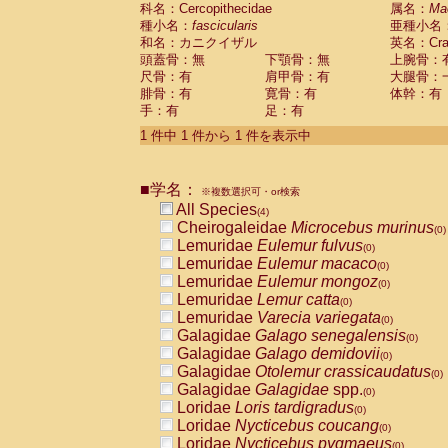
科名：Cercopithecidae
Cebidae
Saguinus midas
属名：
Ma
(0)
種小名：
fascicularis
亜種小名
Cebidae
Saguinus mystax
(0)
和名：カニクイザル
英名：Crab
Cebidae
Saguinus nigricollis
(1)
頭蓋骨：無
下顎骨：無
上腕骨：
Cebidae
Saguinus oedipus
(0)
尺骨：有
肩甲骨：有
大腿骨：
Cebidae
Saguinus weddelli
(0)
腓骨：有
寛骨：有
体幹：有
Cebidae
Saguinus
spp.
(0)
手：有
足：有
Cebidae
Aotus trivirgatus
(0)
Cebidae
Cebus albifrons
1 件中 1 件から 1 件を表示中
(0)
Cebidae
Cebus apella
(0)
Cebidae
Cebus capucinus
(0)
■学名：
Cebidae
Cebus nigrivittatus
※複数選択可・or検索
(0)
Cebidae
Cebus
spp.
All Species
(0)
(4)
Cebidae
Saimiri boliviensis
Cheirogaleidae
Microcebus murinus
(0)
(0)
Cebidae
Saimiri sciureus
Lemuridae
Eulemur fulvus
(0)
(0)
Atelidae
Alouatta caraya
Lemuridae
Eulemur macaco
(0)
(0)
Atelidae
Alouatta fusca
Lemuridae
Eulemur mongoz
(0)
(0)
Atelidae
Alouatta seniculus
Lemuridae
Lemur catta
(0)
(0)
Atelidae
Alouatta
spp.
Lemuridae
Varecia variegata
(0)
(0)
Atelidae
Ateles belzebuth
Galagidae
Galago senegalensis
(0)
(0)
Atelidae
Ateles geoffroyi
Galagidae
Galago demidovii
(0)
(0)
Atelidae
Ateles paniscus
Galagidae
Otolemur crassicaudatus
(0)
(0)
Atelidae
Ateles
spp.
Galagidae
Galagidae
spp.
(0)
(0)
Atelidae
Lagothrix lagothricha
Loridae
Loris tardigradus
(0)
(0)
Atelidae
Lagothrix lagothricha cana
Loridae
Nycticebus coucang
(0)
(0)
Pitheciidae
Cacajao calvus rubicundu
Loridae
Nycticebus pygmaeus
(0)