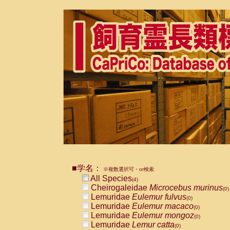
■学名：
※複数選択可・or検索
All Species
(4)
Cheirogaleidae
Microcebus murinus
(0)
Lemuridae
Eulemur fulvus
(0)
Lemuridae
Eulemur macaco
(0)
Lemuridae
Eulemur mongoz
(0)
Lemuridae
Lemur catta
(0)