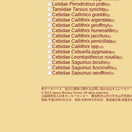
Pitheciidae
Callicebus cupreus
Loridae
Perodicticus potto
(0)
(0)
Pitheciidae
Callicebus donacophilus
Tarsiidae
Tarsius syrichta
(0
(0)
Pitheciidae
Callicebus moloch
Cebidae
Callimico goeldii
(0)
(0)
Pitheciidae
Callicebus torquatus
Cebidae
Callithrix argentata
(0)
(0)
Pitheciidae
Callicebus
spp.
Cebidae
Callithrix geoffroyi
(0)
(0)
Pitheciidae
Chiropotes satanas
Cebidae
Callithrix humeralifer
(0)
(0)
Pitheciidae
Pithecia monachus
Cebidae
Callithrix jacchus
(0)
(0)
Pitheciidae
Pithecia pithecia
Cebidae
Callithrix penicillata
(0)
(0)
Cercopithecidae
Cercocebus agilis
Cebidae
Callithrix
spp.
(0)
(0)
Cercopithecidae
Cercocebus galeritus
Cebidae
Cebuella pygmaea
(0)
Cercopithecidae
Cercocebus torquatu
Cebidae
Leontopithecus rosalia
(0)
Cercopithecidae
Cercocebus torquatus
Cebidae
Saguinus bicolor
(0)
Cercopithecidae
Cercocebus torquatu
Cebidae
Saguinus fuscicollis
(0)
Cercopithecidae
Cercocebus
hybrid
Cebidae
Saguinus geoffroyi
(0)
(0)
Cercopithecidae
Cercocebus
spp.
Cebidae
Saguinus imperator
(0)
(0)
Cercopithecidae
Lophocebus albigen
Cebidae
Saguinus labiatus
(0)
Cercopithecidae
Papio anubis
Cebidae
Saguinus leucopus
本データベース、並びに標本に関するお問い合わせはキュレーター・新宅勇太までお願い
(0)
(0)
© 2013 Japan Monkey Centre. All rights reserved.
Cercopithecidae
Papio cynocephalus
Cebidae
Saguinus midas
(
(0)
公益財団法人日本モンキーセンター 愛知県犬山市大字犬山字官林26番
Cercopithecidae
Papio hamadryas
Cebidae
Saguinus mystax
(0)
登録:平成19年5月31日 有効:令和4年5月30日 取扱責任者:綿貫宏
(0)
Cercopithecidae
Papio papio
Cebidae
Saguinus nigricollis
(0)
(1)
Cercopithecidae
Papio
spp.
Cebidae
Saguinus oedipus
(0)
(0)
Cercopithecidae
Mandrillus leucopha
Cebidae
Saguinus weddelli
(0)
Cercopithecidae
Mandrillus sphinx
Cebidae
Saguinus
spp.
(0)
(0)
Cercopithecidae
Theropithecus gelad
Cebidae
Aotus trivirgatus
(0)
Cercopithecidae
Macaca arctoides
Cebidae
Cebus albifrons
(0)
(0)