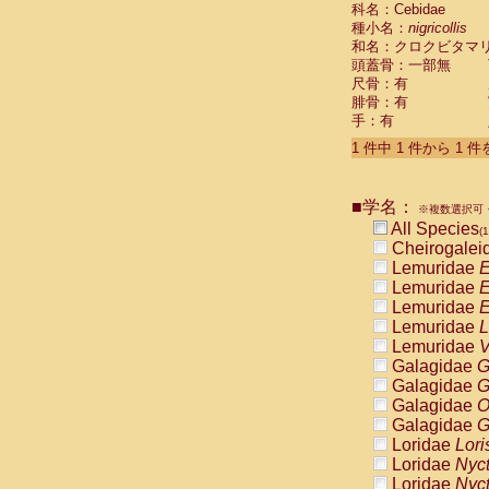
科名：Cebidae
Cebidae
Sa
種小名：
nigricollis
Cebidae
Sa
和名：クロクビタマ
Cebidae
Sag
頭蓋骨：一部無
Cebidae
Sa
尺骨：有
Cebidae
Sag
腓骨：有
Cebidae
Sa
手：有
Cebidae
Aot
Cebidae
Ceb
1 件中 1 件から 1 
Cebidae
Ceb
Cebidae
Ce
■学名：
Cebidae
Ceb
※複数選択可・
Cebidae
Ce
All Species
(1
Cebidae
Sai
Cheirogalei
Cebidae
Sai
Lemuridae
E
Atelidae
Alo
Lemuridae
E
Atelidae
Alo
Lemuridae
E
Atelidae
Alo
Lemuridae
L
Atelidae
Alo
Lemuridae
V
Atelidae
Ate
Galagidae
G
Atelidae
Ate
Galagidae
G
Atelidae
Ate
Galagidae
O
Atelidae
Ate
Galagidae
G
Atelidae
Lag
Loridae
Lori
Atelidae
Lag
Loridae
Nyc
Pitheciidae
Loridae
Nyc