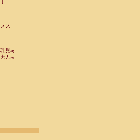
手
メス
乳児
(0)
大人
(0)