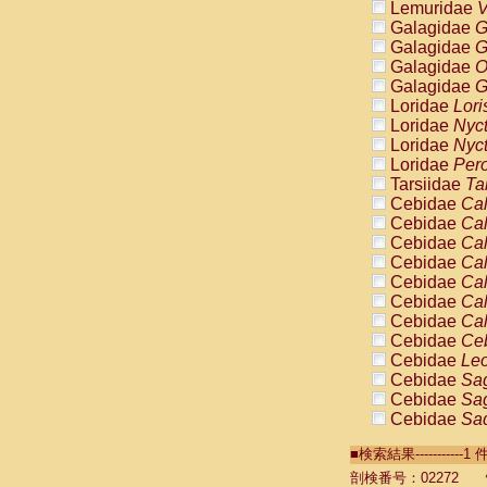
Lemuridae
V
Galagidae
G
Galagidae
G
Galagidae
O
Galagidae
G
Loridae
Lori
Loridae
Nyc
Loridae
Nyc
Loridae
Pero
Tarsiidae
Ta
Cebidae
Cal
Cebidae
Cal
Cebidae
Cal
Cebidae
Cal
Cebidae
Cal
Cebidae
Cal
Cebidae
Cal
Cebidae
Ce
Cebidae
Leo
Cebidae
Sag
Cebidae
Sag
Cebidae
Sag
Cebidae
Sag
■検索結果----------
Cebidae
Sag
Cebidae
Sa
剖検番号：02272