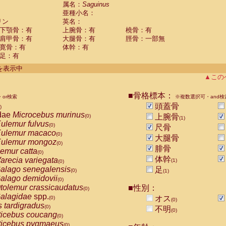
guinus midas
属名：
Saguinus
(0)
亜種小名：
guinus mystax
(0)
リン
英名：
uinus nigricollis
(1)
下顎骨：有
上腕骨：有
橈骨：有
guinus oedipus
(0)
肩甲骨：有
大腿骨：有
脛骨：一部無
uinus weddelli
(0)
寛骨：有
体幹：有
guinus
spp.
(0)
足：有
us trivirgatus
(0)
us albifrons
件を表示中
(0)
us apella
▲この
(0)
bus capucinus
(0)
us nigrivittatus
■骨格標本：
or検索
(0)
※複数選択可・and検
bus
spp.
頭蓋骨
(0)
)
miri boliviensis
dae
Microcebus murinus
(0)
上腕骨
(0)
(1)
miri sciureus
ulemur fulvus
(0)
(0)
尺骨
uatta caraya
ulemur macaco
(0)
(0)
大腿骨
uatta fusca
ulemur mongoz
(0)
(0)
腓骨
uatta seniculus
emur catta
(0)
(0)
uatta
spp.
体幹
arecia variegata
(0)
(1)
(0)
les belzebuth
alago senegalensis
足
(0)
(0)
(1)
les geoffroyi
alago demidovii
(0)
(0)
les paniscus
tolemur crassicaudatus
■性別：
(0)
(0)
les
spp.
alagidae
spp.
(0)
オス
(0)
(0)
othrix lagothricha
s tardigradus
(0)
(0)
不明
(0)
othrix lagothricha cana
ticebus coucang
(0)
(0)
Cacajao calvus rubicundus
ticebus pygmaeus
(0)
(0)