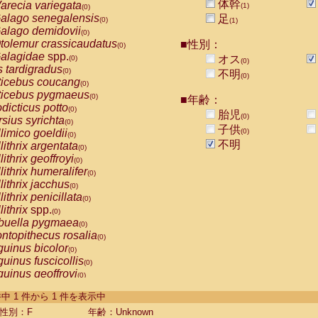
体幹
arecia variegata
(1)
(0)
alago senegalensis
足
(0)
(1)
alago demidovii
(0)
tolemur crassicaudatus
■性別：
(0)
alagidae
spp.
オス
(0)
(0)
s tardigradus
(0)
不明
(0)
ticebus coucang
(0)
ticebus pygmaeus
(0)
■年齢：
dicticus potto
(0)
胎児
(0)
rsius syrichta
(0)
子供
limico goeldii
(0)
(0)
不明
lithrix argentata
(0)
lithrix geoffroyi
(0)
lithrix humeralifer
(0)
lithrix jacchus
(0)
lithrix penicillata
(0)
lithrix
spp.
(0)
buella pygmaea
(0)
ntopithecus rosalia
(0)
uinus bicolor
(0)
uinus fuscicollis
(0)
uinus geoffroyi
(0)
uinus imperator
(0)
-1 件中 1 件から 1 件を表示中
uinus labiatus
(0)
guinus leucopus
性別：F
年齢：Unknown
(0)