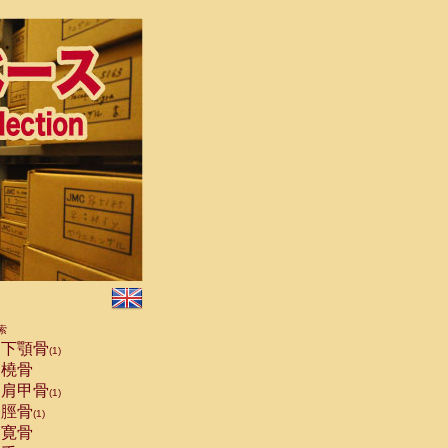
索
下顎骨
(1)
橈骨
肩甲骨
(1)
脛骨
(1)
寛骨