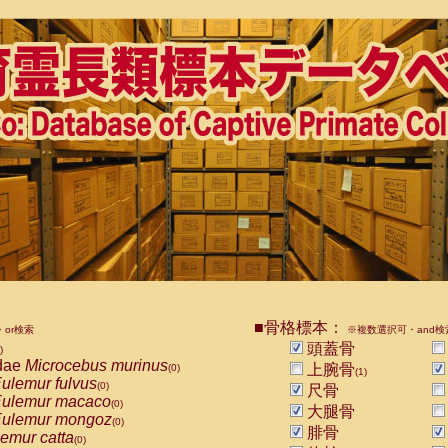
■骨格標本：
or検索
※複数選択可・and検
頭蓋骨
)
dae
Microcebus murinus
上腕骨
(0)
(1)
ulemur fulvus
(0)
尺骨
ulemur macaco
(0)
大腿骨
ulemur mongoz
(0)
腓骨
emur catta
(0)