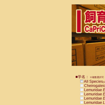
■学名：
※複数選択可・
All Species
(1
Cheirogalei
Lemuridae
E
Lemuridae
E
Lemuridae
E
Lemuridae
L