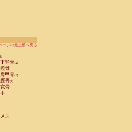
ページの最上部へ戻る
索
下顎骨
(1)
橈骨
肩甲骨
(1)
脛骨
(1)
寛骨
手
メス