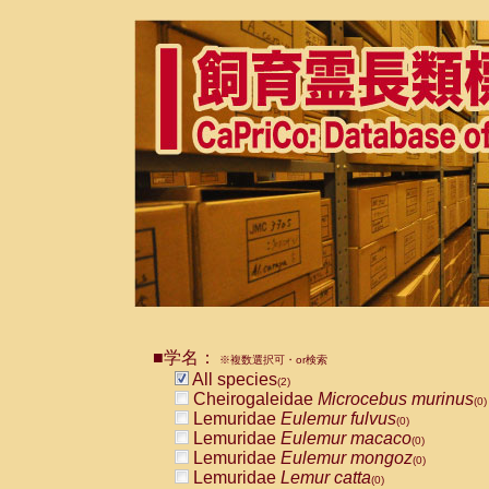
■学名：
※複数選択可・or検索
All species
(2)
Cheirogaleidae
Microcebus murinus
(0)
Lemuridae
Eulemur fulvus
(0)
Lemuridae
Eulemur macaco
(0)
Lemuridae
Eulemur mongoz
(0)
Lemuridae
Lemur catta
(0)