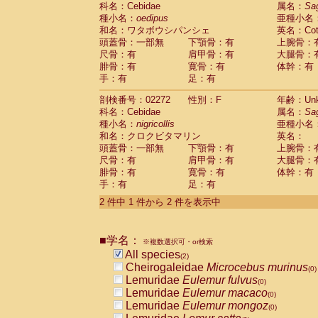
科名：Cebidae
Cebidae
Saguinus midas
属名：
Sa
(0)
種小名：
oedipus
亜種小名
Cebidae
Saguinus mystax
(0)
和名：ワタボウシパンシェ
英名：Cotto
Cebidae
Saguinus nigricollis
(1)
頭蓋骨：一部無
下顎骨：有
上腕骨：
Cebidae
Saguinus oedipus
(1)
尺骨：有
肩甲骨：有
大腿骨：
Cebidae
Saguinus weddelli
(0)
腓骨：有
寛骨：有
体幹：有
Cebidae
Saguinus
spp.
(0)
手：有
足：有
Cebidae
Aotus trivirgatus
(0)
Cebidae
Cebus albifrons
(0)
剖検番号：02272
性別：F
年齢：Unk
Cebidae
Cebus apella
科名：Cebidae
(0)
属名：
Sa
Cebidae
Cebus capucinus
種小名：
nigricollis
亜種小名
(0)
Cebidae
Cebus nigrivittatus
和名：クロクビタマリン
英名：
(0)
Cebidae
Cebus
spp.
頭蓋骨：一部無
下顎骨：有
上腕骨：
(0)
Cebidae
Saimiri boliviensis
尺骨：有
肩甲骨：有
大腿骨：
(0)
腓骨：有
Cebidae
Saimiri sciureus
寛骨：有
体幹：有
(0)
手：有
足：有
Atelidae
Alouatta caraya
(0)
Atelidae
Alouatta fusca
(0)
2 件中 1 件から 2 件を表示中
Atelidae
Alouatta seniculus
(0)
Atelidae
Alouatta
spp.
(0)
Atelidae
Ateles belzebuth
■学名：
(0)
※複数選択可・or検索
Atelidae
Ateles geoffroyi
(0)
All species
(2)
Atelidae
Ateles paniscus
(0)
Cheirogaleidae
Microcebus murinus
(0)
Atelidae
Ateles
spp.
(0)
Lemuridae
Eulemur fulvus
(0)
Atelidae
Lagothrix lagothricha
(0)
Lemuridae
Eulemur macaco
(0)
Atelidae
Lagothrix lagothricha cana
(0)
Lemuridae
Eulemur mongoz
(0)
Pitheciidae
Cacajao calvus rubicundu