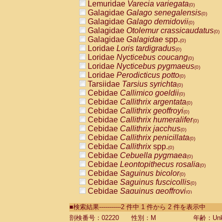
Lemuridae
Varecia variegata
(0)
Galagidae
Galago senegalensis
(0)
Galagidae
Galago demidovii
(0)
Galagidae
Otolemur crassicaudatus
(0)
Galagidae
Galagidae
spp.
(0)
Loridae
Loris tardigradus
(0)
Loridae
Nycticebus coucang
(0)
Loridae
Nycticebus pygmaeus
(0)
Loridae
Perodicticus potto
(0)
Tarsiidae
Tarsius syrichta
(0)
Cebidae
Callimico goeldii
(0)
Cebidae
Callithrix argentata
(0)
Cebidae
Callithrix geoffroyi
(0)
Cebidae
Callithrix humeralifer
(0)
Cebidae
Callithrix jacchus
(0)
Cebidae
Callithrix penicillata
(0)
Cebidae
Callithrix
spp.
(0)
Cebidae
Cebuella pygmaea
(0)
Cebidae
Leontopithecus rosalia
(0)
Cebidae
Saguinus bicolor
(0)
Cebidae
Saguinus fuscicollis
(0)
Cebidae
Saguinus geoffroyi
(0)
Cebidae
Saguinus imperator
(0)
■検索結果-----------2 件中 1 件から 2 件を表示中
Cebidae
Saguinus labiatus
(0)
Cebidae
Saguinus leucopus
剖検番号：02220
性別：M
年齢：Unk
(0)