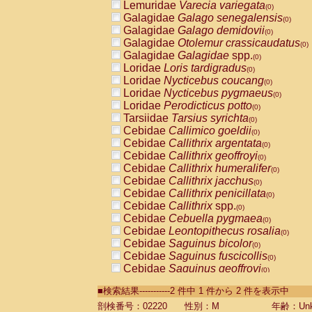
Lemuridae
Varecia variegata
(0)
Galagidae
Galago senegalensis
(0)
Galagidae
Galago demidovii
(0)
Galagidae
Otolemur crassicaudatus
(0)
Galagidae
Galagidae
spp.
(0)
Loridae
Loris tardigradus
(0)
Loridae
Nycticebus coucang
(0)
Loridae
Nycticebus pygmaeus
(0)
Loridae
Perodicticus potto
(0)
Tarsiidae
Tarsius syrichta
(0)
Cebidae
Callimico goeldii
(0)
Cebidae
Callithrix argentata
(0)
Cebidae
Callithrix geoffroyi
(0)
Cebidae
Callithrix humeralifer
(0)
Cebidae
Callithrix jacchus
(0)
Cebidae
Callithrix penicillata
(0)
Cebidae
Callithrix
spp.
(0)
Cebidae
Cebuella pygmaea
(0)
Cebidae
Leontopithecus rosalia
(0)
Cebidae
Saguinus bicolor
(0)
Cebidae
Saguinus fuscicollis
(0)
Cebidae
Saguinus geoffroyi
(0)
Cebidae
Saguinus imperator
(0)
■検索結果-----------2 件中 1 件から 2 件を表示中
Cebidae
Saguinus labiatus
(0)
Cebidae
Saguinus leucopus
剖検番号：02220
性別：M
年齢：Unk
(0)