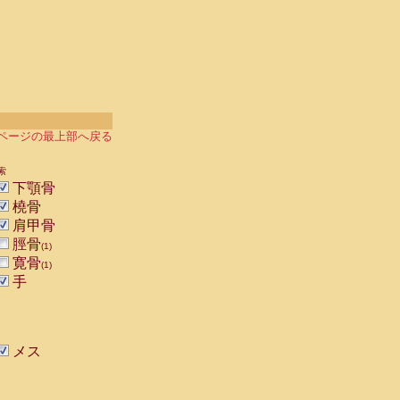
ページの最上部へ戻る
索
下顎骨
橈骨
肩甲骨
脛骨
(1)
寛骨
(1)
手
メス