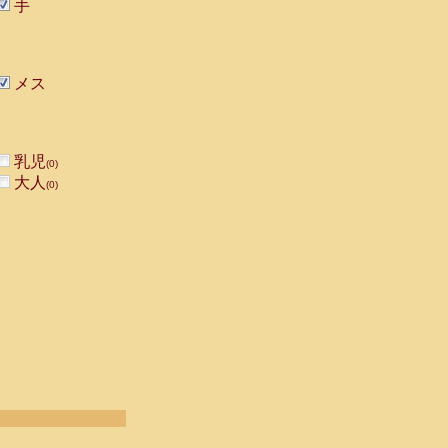
手
メス
乳児
(0)
大人
(0)