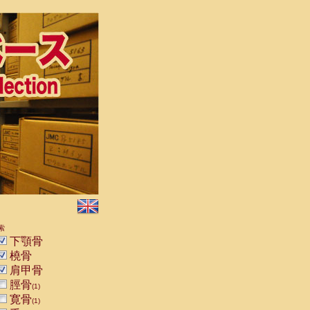
索
下顎骨
橈骨
肩甲骨
脛骨
(1)
寛骨
(1)