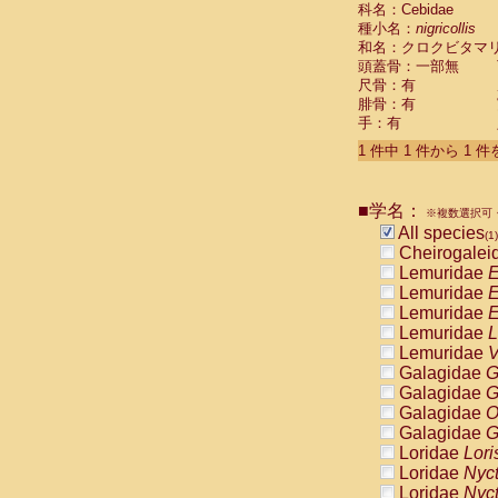
科名：Cebidae
Cebidae
Sa
種小名：
nigricollis
Cebidae
Sa
和名：クロクビタマ
Cebidae
Sag
頭蓋骨：一部無
Cebidae
Sa
尺骨：有
Cebidae
Sag
腓骨：有
Cebidae
Sa
手：有
Cebidae
Aot
Cebidae
Ceb
1 件中 1 件から 1 
Cebidae
Ceb
Cebidae
Ce
■学名：
Cebidae
Ceb
※複数選択可・
Cebidae
Ce
All species
(1)
Cebidae
Sai
Cheirogalei
Cebidae
Sai
Lemuridae
E
Atelidae
Alo
Lemuridae
E
Atelidae
Alo
Lemuridae
E
Atelidae
Alo
Lemuridae
L
Atelidae
Alo
Lemuridae
V
Atelidae
Ate
Galagidae
G
Atelidae
Ate
Galagidae
G
Atelidae
Ate
Galagidae
O
Atelidae
Ate
Galagidae
G
Atelidae
Lag
Loridae
Lori
Atelidae
Lag
Loridae
Nyc
Pitheciidae
Loridae
Nyc