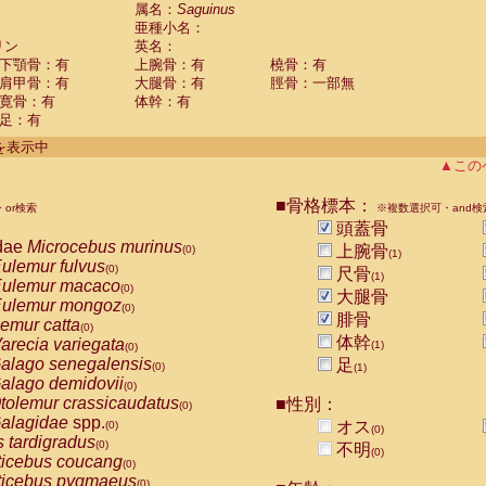
guinus midas
属名：
Saguinus
(0)
亜種小名：
guinus mystax
(0)
リン
英名：
uinus nigricollis
(1)
下顎骨：有
上腕骨：有
橈骨：有
guinus oedipus
(0)
肩甲骨：有
大腿骨：有
脛骨：一部無
uinus weddelli
(0)
寛骨：有
体幹：有
guinus
spp.
(0)
足：有
us trivirgatus
(0)
us albifrons
件を表示中
(0)
us apella
▲この
(0)
bus capucinus
(0)
us nigrivittatus
■骨格標本：
or検索
(0)
※複数選択可・and検
bus
spp.
頭蓋骨
(0)
miri boliviensis
dae
Microcebus murinus
(0)
上腕骨
(0)
(1)
miri sciureus
ulemur fulvus
(0)
(0)
尺骨
(1)
uatta caraya
ulemur macaco
(0)
(0)
大腿骨
uatta fusca
ulemur mongoz
(0)
(0)
腓骨
uatta seniculus
emur catta
(0)
(0)
uatta
spp.
体幹
arecia variegata
(0)
(1)
(0)
les belzebuth
alago senegalensis
足
(0)
(0)
(1)
les geoffroyi
alago demidovii
(0)
(0)
les paniscus
tolemur crassicaudatus
■性別：
(0)
(0)
les
spp.
alagidae
spp.
(0)
オス
(0)
(0)
othrix lagothricha
s tardigradus
(0)
(0)
不明
(0)
othrix lagothricha cana
ticebus coucang
(0)
(0)
Cacajao calvus rubicundus
ticebus pygmaeus
(0)
(0)