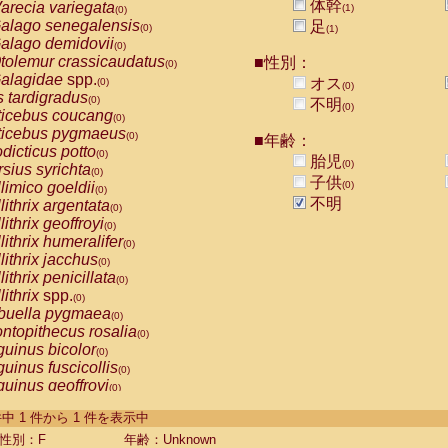
体幹
arecia variegata
(1)
(0)
alago senegalensis
足
(0)
(1)
alago demidovii
(0)
tolemur crassicaudatus
■性別：
(0)
alagidae
spp.
オス
(0)
(0)
s tardigradus
(0)
不明
(0)
ticebus coucang
(0)
ticebus pygmaeus
(0)
■年齢：
dicticus potto
(0)
胎児
(0)
rsius syrichta
(0)
子供
limico goeldii
(0)
(0)
不明
lithrix argentata
(0)
lithrix geoffroyi
(0)
lithrix humeralifer
(0)
lithrix jacchus
(0)
lithrix penicillata
(0)
lithrix
spp.
(0)
buella pygmaea
(0)
ntopithecus rosalia
(0)
uinus bicolor
(0)
uinus fuscicollis
(0)
uinus geoffroyi
(0)
uinus imperator
(0)
-1 件中 1 件から 1 件を表示中
uinus labiatus
(0)
guinus leucopus
性別：F
年齢：Unknown
(0)