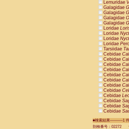
Lemuridae
V
Galagidae
G
Galagidae
G
Galagidae
O
Galagidae
G
Loridae
Lori
Loridae
Nyc
Loridae
Nyc
Loridae
Pero
Tarsiidae
Ta
Cebidae
Cal
Cebidae
Cal
Cebidae
Cal
Cebidae
Cal
Cebidae
Cal
Cebidae
Cal
Cebidae
Cal
Cebidae
Ce
Cebidae
Leo
Cebidae
Sag
Cebidae
Sag
Cebidae
Sag
Cebidae
Sag
■検索結果----------
Cebidae
Sag
Cebidae
Sa
剖検番号：02272