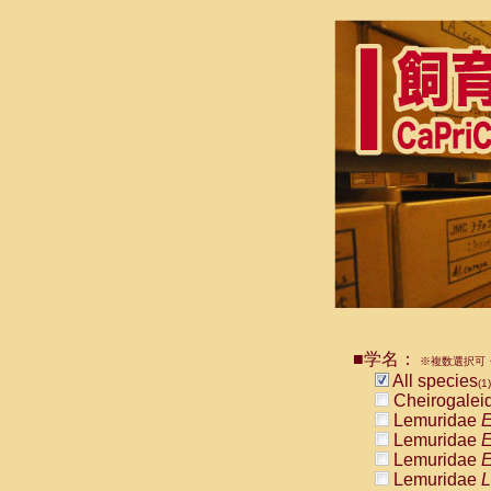
■学名：
※複数選択可・
All species
(1)
Cheirogalei
Lemuridae
E
Lemuridae
E
Lemuridae
E
Lemuridae
L