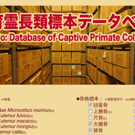
■骨格標本：
or検索
※複数選択可・and検
頭蓋骨
dae
Microcebus murinus
上腕骨
(0)
(1)
ulemur fulvus
(0)
尺骨
(1)
ulemur macaco
(0)
大腿骨
ulemur mongoz
(0)
腓骨
emur catta
(0)