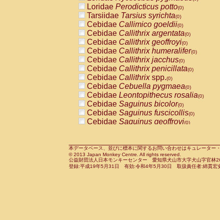
Pitheciidae
Callicebus cupreus
Loridae
Perodicticus potto
(0)
(0)
Pitheciidae
Callicebus donacophilus
Tarsiidae
Tarsius syrichta
(0
(0)
Pitheciidae
Callicebus moloch
Cebidae
Callimico goeldii
(0)
(0)
Pitheciidae
Callicebus torquatus
Cebidae
Callithrix argentata
(0)
(0)
Pitheciidae
Callicebus
spp.
Cebidae
Callithrix geoffroyi
(0)
(0)
Pitheciidae
Chiropotes satanas
Cebidae
Callithrix humeralifer
(0)
(0)
Pitheciidae
Pithecia monachus
Cebidae
Callithrix jacchus
(0)
(0)
Pitheciidae
Pithecia pithecia
Cebidae
Callithrix penicillata
(0)
(0)
Cercopithecidae
Cercocebus agilis
Cebidae
Callithrix
spp.
(0)
(0)
Cercopithecidae
Cercocebus galeritus
Cebidae
Cebuella pygmaea
(0)
Cercopithecidae
Cercocebus torquatu
Cebidae
Leontopithecus rosalia
(0)
Cercopithecidae
Cercocebus torquatus
Cebidae
Saguinus bicolor
(0)
Cercopithecidae
Cercocebus torquatu
Cebidae
Saguinus fuscicollis
(0)
Cercopithecidae
Cercocebus
hybrid
Cebidae
Saguinus geoffroyi
(0)
(0)
Cercopithecidae
Cercocebus
spp.
Cebidae
Saguinus imperator
(0)
(0)
Cercopithecidae
Lophocebus albigen
Cebidae
Saguinus labiatus
(0)
Cercopithecidae
Papio anubis
Cebidae
Saguinus leucopus
本データベース、並びに標本に関するお問い合わせはキュレーター・新宅勇太までお願い
(0)
(0)
© 2013 Japan Monkey Centre. All rights reserved.
Cercopithecidae
Papio cynocephalus
Cebidae
Saguinus midas
(
(0)
公益財団法人日本モンキーセンター 愛知県犬山市大字犬山字官林26番
Cercopithecidae
Papio hamadryas
Cebidae
Saguinus mystax
(0)
登録:平成19年5月31日 有効:令和4年5月30日 取扱責任者:綿貫宏
(0)
Cercopithecidae
Papio papio
Cebidae
Saguinus nigricollis
(0)
(1)
Cercopithecidae
Papio
spp.
Cebidae
Saguinus oedipus
(0)
(0)
Cercopithecidae
Mandrillus leucopha
Cebidae
Saguinus weddelli
(0)
Cercopithecidae
Mandrillus sphinx
Cebidae
Saguinus
spp.
(0)
(0)
Cercopithecidae
Theropithecus gelad
Cebidae
Aotus trivirgatus
(0)
Cercopithecidae
Macaca arctoides
Cebidae
Cebus albifrons
(0)
(0)