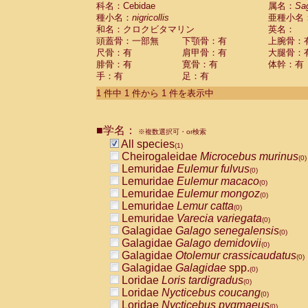
科名：Cebidae
Cebidae
Saguinus midas
属名：
Sa
(0)
種小名：
nigricollis
亜種小名
Cebidae
Saguinus mystax
(0)
和名：クロクビタマリン
英名：
Cebidae
Saguinus nigricollis
(1)
頭蓋骨：一部無
下顎骨：有
上腕骨：
Cebidae
Saguinus oedipus
(0)
尺骨：有
肩甲骨：有
大腿骨：
Cebidae
Saguinus weddelli
(0)
腓骨：有
寛骨：有
体幹：有
Cebidae
Saguinus
spp.
(0)
手：有
足：有
Cebidae
Aotus trivirgatus
(0)
Cebidae
Cebus albifrons
1 件中 1 件から 1 件を表示中
(0)
Cebidae
Cebus apella
(0)
Cebidae
Cebus capucinus
(0)
■学名：
Cebidae
Cebus nigrivittatus
※複数選択可・or検索
(0)
Cebidae
Cebus
spp.
All species
(0)
(1)
Cebidae
Saimiri boliviensis
Cheirogaleidae
Microcebus murinus
(0)
(0)
Cebidae
Saimiri sciureus
Lemuridae
Eulemur fulvus
(0)
(0)
Atelidae
Alouatta caraya
Lemuridae
Eulemur macaco
(0)
(0)
Atelidae
Alouatta fusca
Lemuridae
Eulemur mongoz
(0)
(0)
Atelidae
Alouatta seniculus
Lemuridae
Lemur catta
(0)
(0)
Atelidae
Alouatta
spp.
Lemuridae
Varecia variegata
(0)
(0)
Atelidae
Ateles belzebuth
Galagidae
Galago senegalensis
(0)
(0)
Atelidae
Ateles geoffroyi
Galagidae
Galago demidovii
(0)
(0)
Atelidae
Ateles paniscus
Galagidae
Otolemur crassicaudatus
(0)
(0)
Atelidae
Ateles
spp.
Galagidae
Galagidae
spp.
(0)
(0)
Atelidae
Lagothrix lagothricha
Loridae
Loris tardigradus
(0)
(0)
Atelidae
Lagothrix lagothricha cana
Loridae
Nycticebus coucang
(0)
(0)
Pitheciidae
Cacajao calvus rubicundu
Loridae
Nycticebus pygmaeus
(0)