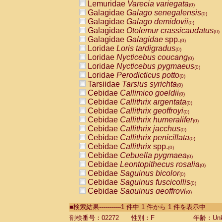
Lemuridae
Varecia variegata
(0)
Galagidae
Galago senegalensis
(0)
Galagidae
Galago demidovii
(0)
Galagidae
Otolemur crassicaudatus
(0)
Galagidae
Galagidae
spp.
(0)
Loridae
Loris tardigradus
(0)
Loridae
Nycticebus coucang
(0)
Loridae
Nycticebus pygmaeus
(0)
Loridae
Perodicticus potto
(0)
Tarsiidae
Tarsius syrichta
(0)
Cebidae
Callimico goeldii
(0)
Cebidae
Callithrix argentata
(0)
Cebidae
Callithrix geoffroyi
(0)
Cebidae
Callithrix humeralifer
(0)
Cebidae
Callithrix jacchus
(0)
Cebidae
Callithrix penicillata
(0)
Cebidae
Callithrix
spp.
(0)
Cebidae
Cebuella pygmaea
(0)
Cebidae
Leontopithecus rosalia
(0)
Cebidae
Saguinus bicolor
(0)
Cebidae
Saguinus fuscicollis
(0)
Cebidae
Saguinus geoffroyi
(0)
Cebidae
Saguinus imperator
(0)
■検索結果-----------1 件中 1 件から 1 件を表示中
Cebidae
Saguinus labiatus
(0)
Cebidae
Saguinus leucopus
剖検番号：02272
性別：F
年齢：Unk
(0)