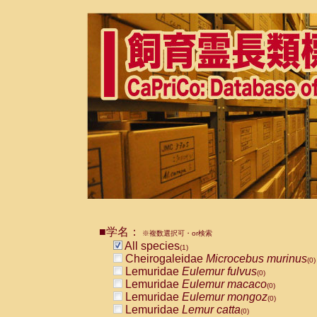
■学名：
※複数選択可・or検索
All species
(1)
Cheirogaleidae
Microcebus murinus
(0)
Lemuridae
Eulemur fulvus
(0)
Lemuridae
Eulemur macaco
(0)
Lemuridae
Eulemur mongoz
(0)
Lemuridae
Lemur catta
(0)