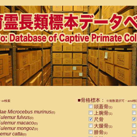
■骨格標本：
or検索
※複数選択可・and検
頭蓋骨
(1)
dae
Microcebus murinus
上腕骨
(0)
(1)
ulemur fulvus
(0)
尺骨
ulemur macaco
(0)
大腿骨
(1)
ulemur mongoz
(0)
腓骨
emur catta
(1)
(0)