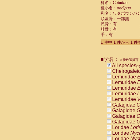
科名：Cebidae
Cebidae
Sa
種小名：
oedipus
Cebidae
Sa
和名：ワタボウシパ
Cebidae
Sag
頭蓋骨：一部無
Cebidae
Sa
尺骨：有
Cebidae
Sag
腓骨：有
Cebidae
Sa
手：有
Cebidae
Aot
Cebidae
Ceb
1 件中 1 件から 1 
Cebidae
Ceb
Cebidae
Ce
■学名：
Cebidae
Ceb
※複数選択可・
Cebidae
Ce
All species
(1)
Cebidae
Sai
Cheirogalei
Cebidae
Sai
Lemuridae
E
Atelidae
Alo
Lemuridae
E
Atelidae
Alo
Lemuridae
E
Atelidae
Alo
Lemuridae
L
Atelidae
Alo
Lemuridae
V
Atelidae
Ate
Galagidae
G
Atelidae
Ate
Galagidae
G
Atelidae
Ate
Galagidae
O
Atelidae
Ate
Galagidae
G
Atelidae
Lag
Loridae
Lori
Atelidae
Lag
Loridae
Nyc
Pitheciidae
Loridae
Nyc