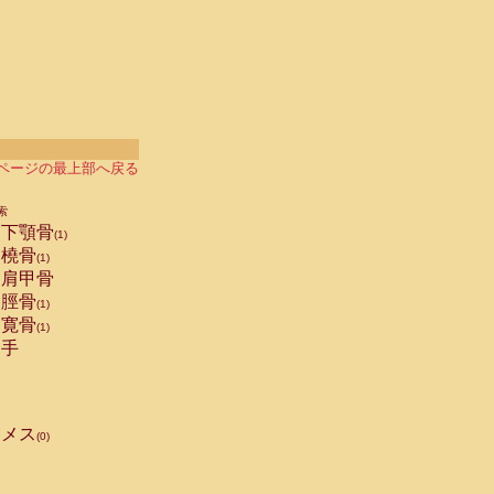
ページの最上部へ戻る
索
下顎骨
(1)
橈骨
(1)
肩甲骨
脛骨
(1)
寛骨
(1)
手
メス
(0)