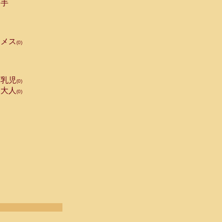
手
メス
(0)
乳児
(0)
大人
(0)