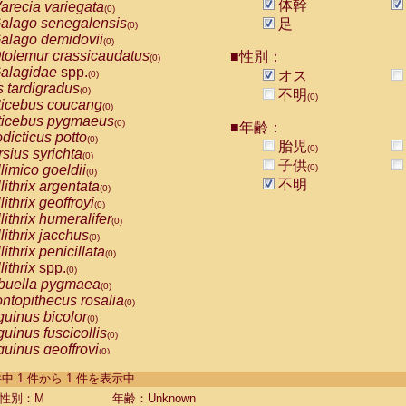
体幹
arecia variegata
(0)
alago senegalensis
足
(0)
alago demidovii
(0)
tolemur crassicaudatus
■性別：
(0)
alagidae
spp.
オス
(0)
s tardigradus
(0)
不明
(0)
ticebus coucang
(0)
ticebus pygmaeus
(0)
■年齢：
dicticus potto
(0)
胎児
(0)
rsius syrichta
(0)
子供
limico goeldii
(0)
(0)
不明
lithrix argentata
(0)
lithrix geoffroyi
(0)
lithrix humeralifer
(0)
lithrix jacchus
(0)
lithrix penicillata
(0)
lithrix
spp.
(0)
buella pygmaea
(0)
ntopithecus rosalia
(0)
uinus bicolor
(0)
uinus fuscicollis
(0)
uinus geoffroyi
(0)
uinus imperator
(0)
-1 件中 1 件から 1 件を表示中
uinus labiatus
(0)
guinus leucopus
性別：M
年齢：Unknown
(0)