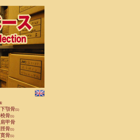
索
下顎骨
(1)
橈骨
(1)
肩甲骨
脛骨
(1)
寛骨
(1)