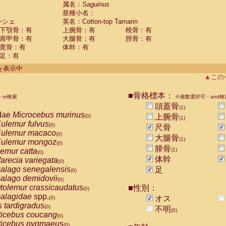
guinus midas
属名：
Saguinus
(0)
亜種小名：
guinus mystax
(0)
ンシェ
英名：Cotton-top Tamarin
uinus nigricollis
(0)
下顎骨：有
上腕骨：有
橈骨：有
guinus oedipus
(1)
肩甲骨：有
大腿骨：有
脛骨：有
uinus weddelli
(0)
寛骨：有
体幹：有
guinus
spp.
(0)
足：有
us trivirgatus
(0)
us albifrons
件を表示中
(0)
us apella
▲この
(0)
bus capucinus
(0)
us nigrivittatus
■骨格標本：
or検索
(0)
※複数選択可・and検
bus
spp.
頭蓋骨
(0)
(1)
miri boliviensis
dae
Microcebus murinus
(0)
上腕骨
(0)
(1)
miri sciureus
ulemur fulvus
(0)
(0)
尺骨
uatta caraya
ulemur macaco
(0)
(0)
大腿骨
(1)
uatta fusca
ulemur mongoz
(0)
(0)
腓骨
uatta seniculus
emur catta
(1)
(0)
(0)
uatta
spp.
体幹
arecia variegata
(0)
(0)
les belzebuth
alago senegalensis
足
(0)
(0)
les geoffroyi
alago demidovii
(0)
(0)
les paniscus
tolemur crassicaudatus
■性別：
(0)
(0)
les
spp.
alagidae
spp.
(0)
オス
(0)
othrix lagothricha
s tardigradus
(0)
(0)
不明
(0)
othrix lagothricha cana
ticebus coucang
(0)
(0)
Cacajao calvus rubicundus
ticebus pygmaeus
(0)
(0)