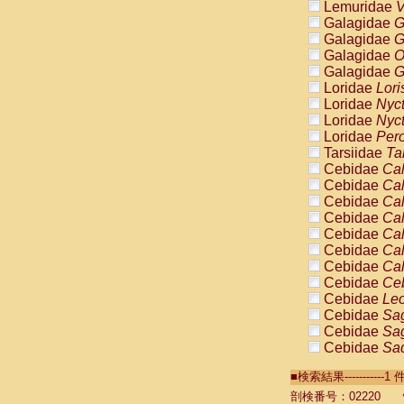
Lemuridae
V
Galagidae
G
Galagidae
G
Galagidae
O
Galagidae
G
Loridae
Lori
Loridae
Nyc
Loridae
Nyc
Loridae
Pero
Tarsiidae
Ta
Cebidae
Cal
Cebidae
Cal
Cebidae
Cal
Cebidae
Cal
Cebidae
Cal
Cebidae
Cal
Cebidae
Cal
Cebidae
Ce
Cebidae
Leo
Cebidae
Sag
Cebidae
Sag
Cebidae
Sag
Cebidae
Sag
■検索結果----------
Cebidae
Sag
Cebidae
Sa
剖検番号：02220