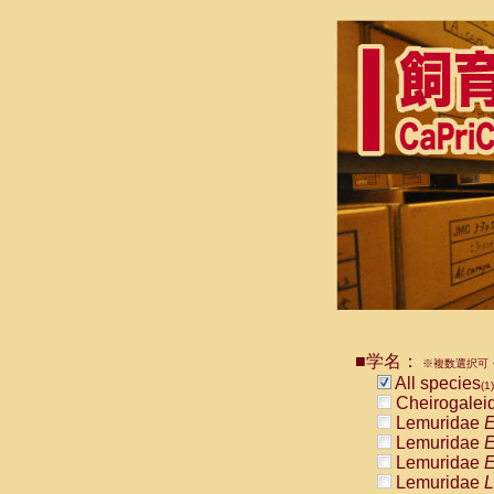
■学名：
※複数選択可・
All species
(1)
Cheirogalei
Lemuridae
E
Lemuridae
E
Lemuridae
E
Lemuridae
L