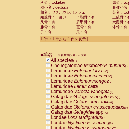
科名：Cebidae
Cebidae
Saguinus midas
属名：
Sa
(0)
種小名：
oedipus
亜種小名
Cebidae
Saguinus mystax
(0)
和名：ワタボウシパンシェ
英名：Cotto
Cebidae
Saguinus nigricollis
(0)
頭蓋骨：一部無
下顎骨：有
上腕骨：
Cebidae
Saguinus oedipus
(1)
尺骨：有
肩甲骨：有
大腿骨：
Cebidae
Saguinus weddelli
(0)
腓骨：有
寛骨：有
体幹：有
Cebidae
Saguinus
spp.
(0)
手：有
足：有
Cebidae
Aotus trivirgatus
(0)
Cebidae
Cebus albifrons
1 件中 1 件から 1 件を表示中
(0)
Cebidae
Cebus apella
(0)
Cebidae
Cebus capucinus
(0)
■学名：
Cebidae
Cebus nigrivittatus
※複数選択可・or検索
(0)
Cebidae
Cebus
spp.
All species
(0)
(1)
Cebidae
Saimiri boliviensis
Cheirogaleidae
Microcebus murinus
(0)
(0)
Cebidae
Saimiri sciureus
Lemuridae
Eulemur fulvus
(0)
(0)
Atelidae
Alouatta caraya
Lemuridae
Eulemur macaco
(0)
(0)
Atelidae
Alouatta fusca
Lemuridae
Eulemur mongoz
(0)
(0)
Atelidae
Alouatta seniculus
Lemuridae
Lemur catta
(0)
(0)
Atelidae
Alouatta
spp.
Lemuridae
Varecia variegata
(0)
(0)
Atelidae
Ateles belzebuth
Galagidae
Galago senegalensis
(0)
(0)
Atelidae
Ateles geoffroyi
Galagidae
Galago demidovii
(0)
(0)
Atelidae
Ateles paniscus
Galagidae
Otolemur crassicaudatus
(0)
(0)
Atelidae
Ateles
spp.
Galagidae
Galagidae
spp.
(0)
(0)
Atelidae
Lagothrix lagothricha
Loridae
Loris tardigradus
(0)
(0)
Atelidae
Lagothrix lagothricha cana
Loridae
Nycticebus coucang
(0)
(0)
Pitheciidae
Cacajao calvus rubicundu
Loridae
Nycticebus pygmaeus
(0)