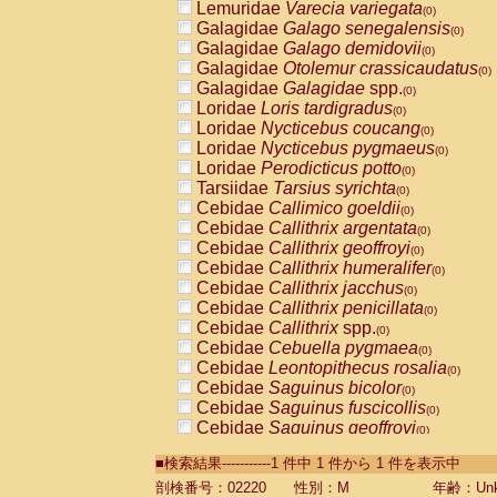
Lemuridae
Varecia variegata
(0)
Galagidae
Galago senegalensis
(0)
Galagidae
Galago demidovii
(0)
Galagidae
Otolemur crassicaudatus
(0)
Galagidae
Galagidae
spp.
(0)
Loridae
Loris tardigradus
(0)
Loridae
Nycticebus coucang
(0)
Loridae
Nycticebus pygmaeus
(0)
Loridae
Perodicticus potto
(0)
Tarsiidae
Tarsius syrichta
(0)
Cebidae
Callimico goeldii
(0)
Cebidae
Callithrix argentata
(0)
Cebidae
Callithrix geoffroyi
(0)
Cebidae
Callithrix humeralifer
(0)
Cebidae
Callithrix jacchus
(0)
Cebidae
Callithrix penicillata
(0)
Cebidae
Callithrix
spp.
(0)
Cebidae
Cebuella pygmaea
(0)
Cebidae
Leontopithecus rosalia
(0)
Cebidae
Saguinus bicolor
(0)
Cebidae
Saguinus fuscicollis
(0)
Cebidae
Saguinus geoffroyi
(0)
Cebidae
Saguinus imperator
(0)
■検索結果-----------1 件中 1 件から 1 件を表示中
Cebidae
Saguinus labiatus
(0)
Cebidae
Saguinus leucopus
剖検番号：02220
性別：M
年齢：Unk
(0)