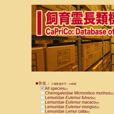
■学名：
※複数選択可・or検索
All species
(1)
Cheirogaleidae
Microcebus murinus
(0)
Lemuridae
Eulemur fulvus
(0)
Lemuridae
Eulemur macaco
(0)
Lemuridae
Eulemur mongoz
(0)
Lemuridae
Lemur catta
(0)