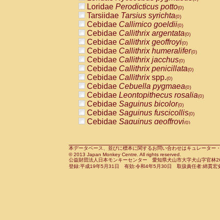
Pitheciidae
Callicebus cupreus
Loridae
Perodicticus potto
(0)
(0)
Pitheciidae
Callicebus donacophilus
Tarsiidae
Tarsius syrichta
(0
(0)
Pitheciidae
Callicebus moloch
Cebidae
Callimico goeldii
(0)
(0)
Pitheciidae
Callicebus torquatus
Cebidae
Callithrix argentata
(0)
(0)
Pitheciidae
Callicebus
spp.
Cebidae
Callithrix geoffroyi
(0)
(0)
Pitheciidae
Chiropotes satanas
Cebidae
Callithrix humeralifer
(0)
(0)
Pitheciidae
Pithecia monachus
Cebidae
Callithrix jacchus
(0)
(0)
Pitheciidae
Pithecia pithecia
Cebidae
Callithrix penicillata
(0)
(0)
Cercopithecidae
Cercocebus agilis
Cebidae
Callithrix
spp.
(0)
(0)
Cercopithecidae
Cercocebus galeritus
Cebidae
Cebuella pygmaea
(0)
Cercopithecidae
Cercocebus torquatu
Cebidae
Leontopithecus rosalia
(0)
Cercopithecidae
Cercocebus torquatus
Cebidae
Saguinus bicolor
(0)
Cercopithecidae
Cercocebus torquatu
Cebidae
Saguinus fuscicollis
(0)
Cercopithecidae
Cercocebus
hybrid
Cebidae
Saguinus geoffroyi
(0)
(0)
Cercopithecidae
Cercocebus
spp.
Cebidae
Saguinus imperator
(0)
(0)
Cercopithecidae
Lophocebus albigen
Cebidae
Saguinus labiatus
(0)
Cercopithecidae
Papio anubis
Cebidae
Saguinus leucopus
本データベース、並びに標本に関するお問い合わせはキュレーター・新宅勇太までお願い
(0)
(0)
© 2013 Japan Monkey Centre. All rights reserved.
Cercopithecidae
Papio cynocephalus
Cebidae
Saguinus midas
(
(0)
公益財団法人日本モンキーセンター 愛知県犬山市大字犬山字官林26番
Cercopithecidae
Papio hamadryas
Cebidae
Saguinus mystax
(0)
登録:平成19年5月31日 有効:令和4年5月30日 取扱責任者:綿貫宏
(0)
Cercopithecidae
Papio papio
Cebidae
Saguinus nigricollis
(0)
(0)
Cercopithecidae
Papio
spp.
Cebidae
Saguinus oedipus
(0)
(1)
Cercopithecidae
Mandrillus leucopha
Cebidae
Saguinus weddelli
(0)
Cercopithecidae
Mandrillus sphinx
Cebidae
Saguinus
spp.
(0)
(0)
Cercopithecidae
Theropithecus gelad
Cebidae
Aotus trivirgatus
(0)
Cercopithecidae
Macaca arctoides
Cebidae
Cebus albifrons
(0)
(0)