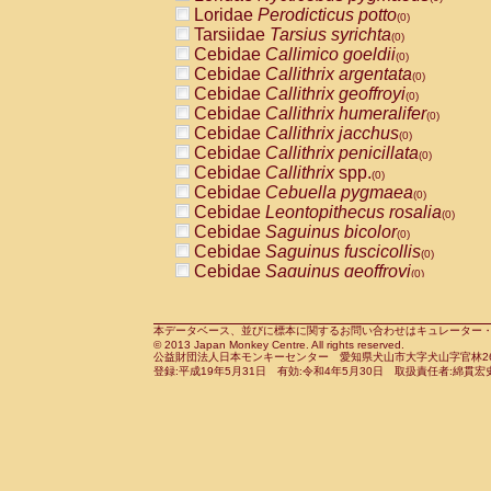
Pitheciidae
Callicebus cupreus
Loridae
Perodicticus potto
(0)
(0)
Pitheciidae
Callicebus donacophilus
Tarsiidae
Tarsius syrichta
(0
(0)
Pitheciidae
Callicebus moloch
Cebidae
Callimico goeldii
(0)
(0)
Pitheciidae
Callicebus torquatus
Cebidae
Callithrix argentata
(0)
(0)
Pitheciidae
Callicebus
spp.
Cebidae
Callithrix geoffroyi
(0)
(0)
Pitheciidae
Chiropotes satanas
Cebidae
Callithrix humeralifer
(0)
(0)
Pitheciidae
Pithecia monachus
Cebidae
Callithrix jacchus
(0)
(0)
Pitheciidae
Pithecia pithecia
Cebidae
Callithrix penicillata
(0)
(0)
Cercopithecidae
Cercocebus agilis
Cebidae
Callithrix
spp.
(0)
(0)
Cercopithecidae
Cercocebus galeritus
Cebidae
Cebuella pygmaea
(0)
Cercopithecidae
Cercocebus torquatu
Cebidae
Leontopithecus rosalia
(0)
Cercopithecidae
Cercocebus torquatus
Cebidae
Saguinus bicolor
(0)
Cercopithecidae
Cercocebus torquatu
Cebidae
Saguinus fuscicollis
(0)
Cercopithecidae
Cercocebus
hybrid
Cebidae
Saguinus geoffroyi
(0)
(0)
Cercopithecidae
Cercocebus
spp.
Cebidae
Saguinus imperator
(0)
(0)
Cercopithecidae
Lophocebus albigen
Cebidae
Saguinus labiatus
(0)
Cercopithecidae
Papio anubis
Cebidae
Saguinus leucopus
本データベース、並びに標本に関するお問い合わせはキュレーター・新宅勇太までお願い
(0)
(0)
© 2013 Japan Monkey Centre. All rights reserved.
Cercopithecidae
Papio cynocephalus
Cebidae
Saguinus midas
(
(0)
公益財団法人日本モンキーセンター 愛知県犬山市大字犬山字官林26番
Cercopithecidae
Papio hamadryas
Cebidae
Saguinus mystax
(0)
登録:平成19年5月31日 有効:令和4年5月30日 取扱責任者:綿貫宏
(0)
Cercopithecidae
Papio papio
Cebidae
Saguinus nigricollis
(0)
(0)
Cercopithecidae
Papio
spp.
Cebidae
Saguinus oedipus
(0)
(1)
Cercopithecidae
Mandrillus leucopha
Cebidae
Saguinus weddelli
(0)
Cercopithecidae
Mandrillus sphinx
Cebidae
Saguinus
spp.
(0)
(0)
Cercopithecidae
Theropithecus gelad
Cebidae
Aotus trivirgatus
(0)
Cercopithecidae
Macaca arctoides
Cebidae
Cebus albifrons
(0)
(0)