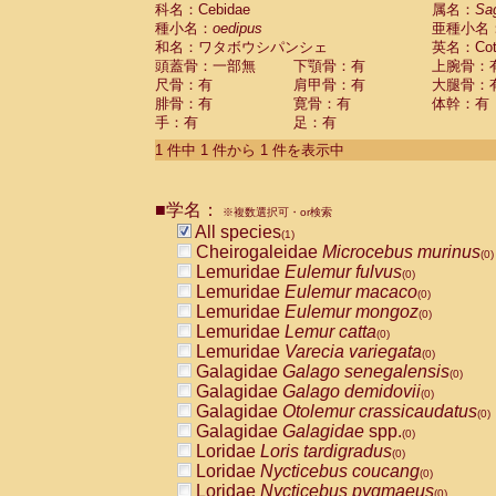
科名：Cebidae
Cebidae
Saguinus midas
属名：
Sa
(0)
種小名：
oedipus
亜種小名
Cebidae
Saguinus mystax
(0)
和名：ワタボウシパンシェ
英名：Cotto
Cebidae
Saguinus nigricollis
(0)
頭蓋骨：一部無
下顎骨：有
上腕骨：
Cebidae
Saguinus oedipus
(1)
尺骨：有
肩甲骨：有
大腿骨：
Cebidae
Saguinus weddelli
(0)
腓骨：有
寛骨：有
体幹：有
Cebidae
Saguinus
spp.
(0)
手：有
足：有
Cebidae
Aotus trivirgatus
(0)
Cebidae
Cebus albifrons
1 件中 1 件から 1 件を表示中
(0)
Cebidae
Cebus apella
(0)
Cebidae
Cebus capucinus
(0)
■学名：
Cebidae
Cebus nigrivittatus
※複数選択可・or検索
(0)
Cebidae
Cebus
spp.
All species
(0)
(1)
Cebidae
Saimiri boliviensis
Cheirogaleidae
Microcebus murinus
(0)
(0)
Cebidae
Saimiri sciureus
Lemuridae
Eulemur fulvus
(0)
(0)
Atelidae
Alouatta caraya
Lemuridae
Eulemur macaco
(0)
(0)
Atelidae
Alouatta fusca
Lemuridae
Eulemur mongoz
(0)
(0)
Atelidae
Alouatta seniculus
Lemuridae
Lemur catta
(0)
(0)
Atelidae
Alouatta
spp.
Lemuridae
Varecia variegata
(0)
(0)
Atelidae
Ateles belzebuth
Galagidae
Galago senegalensis
(0)
(0)
Atelidae
Ateles geoffroyi
Galagidae
Galago demidovii
(0)
(0)
Atelidae
Ateles paniscus
Galagidae
Otolemur crassicaudatus
(0)
(0)
Atelidae
Ateles
spp.
Galagidae
Galagidae
spp.
(0)
(0)
Atelidae
Lagothrix lagothricha
Loridae
Loris tardigradus
(0)
(0)
Atelidae
Lagothrix lagothricha cana
Loridae
Nycticebus coucang
(0)
(0)
Pitheciidae
Cacajao calvus rubicundu
Loridae
Nycticebus pygmaeus
(0)