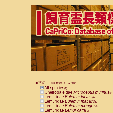
■学名：
※複数選択可・or検索
All species
(1)
Cheirogaleidae
Microcebus murinus
(0)
Lemuridae
Eulemur fulvus
(0)
Lemuridae
Eulemur macaco
(0)
Lemuridae
Eulemur mongoz
(0)
Lemuridae
Lemur catta
(0)