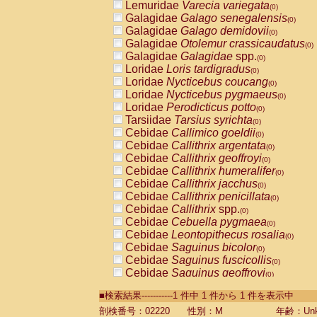
Lemuridae
Varecia variegata
(0)
Galagidae
Galago senegalensis
(0)
Galagidae
Galago demidovii
(0)
Galagidae
Otolemur crassicaudatus
(0)
Galagidae
Galagidae
spp.
(0)
Loridae
Loris tardigradus
(0)
Loridae
Nycticebus coucang
(0)
Loridae
Nycticebus pygmaeus
(0)
Loridae
Perodicticus potto
(0)
Tarsiidae
Tarsius syrichta
(0)
Cebidae
Callimico goeldii
(0)
Cebidae
Callithrix argentata
(0)
Cebidae
Callithrix geoffroyi
(0)
Cebidae
Callithrix humeralifer
(0)
Cebidae
Callithrix jacchus
(0)
Cebidae
Callithrix penicillata
(0)
Cebidae
Callithrix
spp.
(0)
Cebidae
Cebuella pygmaea
(0)
Cebidae
Leontopithecus rosalia
(0)
Cebidae
Saguinus bicolor
(0)
Cebidae
Saguinus fuscicollis
(0)
Cebidae
Saguinus geoffroyi
(0)
Cebidae
Saguinus imperator
(0)
■検索結果-----------1 件中 1 件から 1 件を表示中
Cebidae
Saguinus labiatus
(0)
Cebidae
Saguinus leucopus
剖検番号：02220
性別：M
年齢：Unk
(0)