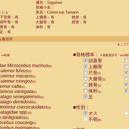
guinus midas
属名：
Saguinus
(0)
亜種小名：
guinus mystax
(0)
ンシェ
英名：Cotton-top Tamarin
uinus nigricollis
(0)
下顎骨：有
上腕骨：有
橈骨：有
guinus oedipus
(1)
肩甲骨：有
大腿骨：有
脛骨：有
uinus weddelli
(0)
寛骨：有
体幹：有
guinus
spp.
(0)
足：有
us trivirgatus
(0)
us albifrons
件を表示中
(0)
us apella
▲この
(0)
bus capucinus
(0)
us nigrivittatus
■骨格標本：
or検索
(0)
※複数選択可・and検
bus
spp.
頭蓋骨
(0)
miri boliviensis
dae
Microcebus murinus
(0)
上腕骨
(0)
miri sciureus
ulemur fulvus
(0)
(0)
尺骨
(1)
uatta caraya
ulemur macaco
(0)
(0)
大腿骨
(1)
uatta fusca
ulemur mongoz
(0)
(0)
腓骨
uatta seniculus
emur catta
(1)
(0)
(0)
uatta
spp.
体幹
arecia variegata
(0)
(1)
(0)
les belzebuth
alago senegalensis
足
(0)
(0)
les geoffroyi
alago demidovii
(0)
(0)
les paniscus
tolemur crassicaudatus
■性別：
(0)
(0)
les
spp.
alagidae
spp.
(0)
オス
(0)
othrix lagothricha
s tardigradus
(0)
(0)
不明
(0)
othrix lagothricha cana
ticebus coucang
(0)
(0)
Cacajao calvus rubicundus
ticebus pygmaeus
(0)
(0)