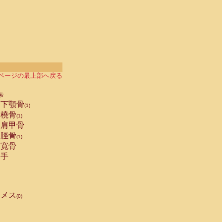
ページの最上部へ戻る
索
下顎骨
(1)
橈骨
(1)
肩甲骨
脛骨
(1)
寛骨
手
メス
(0)