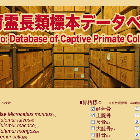
■骨格標本：
or検索
※複数選択可・and検
頭蓋骨
dae
Microcebus murinus
上腕骨
(0)
ulemur fulvus
(0)
尺骨
(1)
ulemur macaco
(0)
大腿骨
(1)
ulemur mongoz
(0)
腓骨
emur catta
(1)
(0)