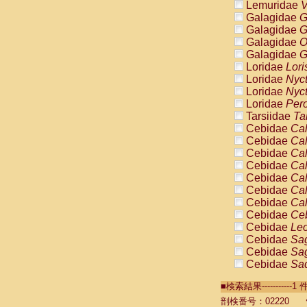
Lemuridae
V
Galagidae
G
Galagidae
G
Galagidae
O
Galagidae
G
Loridae
Lori
Loridae
Nyc
Loridae
Nyc
Loridae
Pero
Tarsiidae
Ta
Cebidae
Cal
Cebidae
Cal
Cebidae
Cal
Cebidae
Cal
Cebidae
Cal
Cebidae
Cal
Cebidae
Cal
Cebidae
Ce
Cebidae
Leo
Cebidae
Sag
Cebidae
Sag
Cebidae
Sag
Cebidae
Sag
■検索結果----------
Cebidae
Sag
Cebidae
Sa
剖検番号：02220