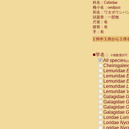
科名：Cebidae
Cebidae
Sa
種小名：
oedipus
Cebidae
Sa
和名：ワタボウシパ
Cebidae
Sag
頭蓋骨：一部無
Cebidae
Sa
尺骨：有
Cebidae
Sag
腓骨：有
Cebidae
Sa
手：有
Cebidae
Aot
Cebidae
Ceb
1 件中 1 件から 1 
Cebidae
Ceb
Cebidae
Ce
■学名：
Cebidae
Ceb
※複数選択可・
Cebidae
Ce
All species
(1)
Cebidae
Sai
Cheirogalei
Cebidae
Sai
Lemuridae
E
Atelidae
Alo
Lemuridae
E
Atelidae
Alo
Lemuridae
E
Atelidae
Alo
Lemuridae
L
Atelidae
Alo
Lemuridae
V
Atelidae
Ate
Galagidae
G
Atelidae
Ate
Galagidae
G
Atelidae
Ate
Galagidae
O
Atelidae
Ate
Galagidae
G
Atelidae
Lag
Loridae
Lori
Atelidae
Lag
Loridae
Nyc
Pitheciidae
Loridae
Nyc