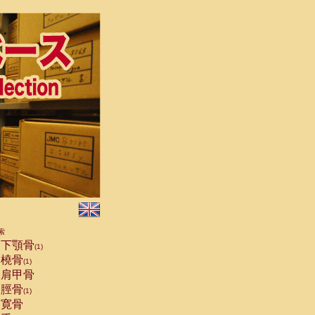
索
下顎骨
(1)
橈骨
(1)
肩甲骨
脛骨
(1)
寛骨