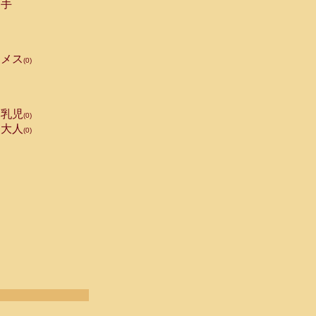
手
メス
(0)
乳児
(0)
大人
(0)