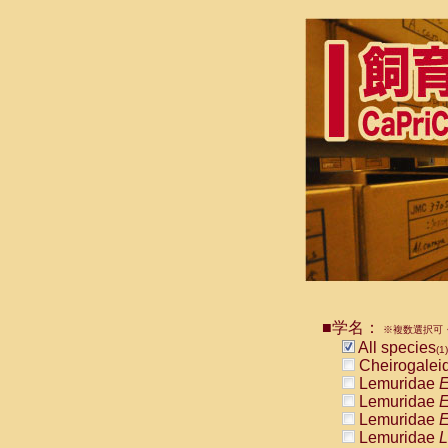
■学名：
※複数選択可・
All species
(1)
Cheirogalei
Lemuridae
E
Lemuridae
E
Lemuridae
E
Lemuridae
L