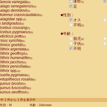
体幹
arecia variegata
(1)
(0)
alago senegalensis
足
(0)
alago demidovii
(0)
tolemur crassicaudatus
■性別：
(0)
alagidae
spp.
オス
(0)
s tardigradus
(0)
不明
(0)
ticebus coucang
(0)
ticebus pygmaeus
(0)
■年齢：
dicticus potto
(0)
胎児
(0)
rsius syrichta
(0)
子供
limico goeldii
(0)
(0)
不明
lithrix argentata
(0)
lithrix geoffroyi
(0)
lithrix humeralifer
(0)
lithrix jacchus
(0)
lithrix penicillata
(0)
lithrix
spp.
(0)
buella pygmaea
(0)
ntopithecus rosalia
(0)
uinus bicolor
(0)
uinus fuscicollis
(0)
uinus geoffroyi
(0)
uinus imperator
(0)
-1 件中 1 件から 1 件を表示中
uinus labiatus
(0)
guinus leucopus
性別：M
年齢：Unknown
(0)