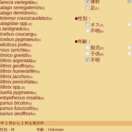
体幹
arecia variegata
(0)
alago senegalensis
足
(0)
(1)
alago demidovii
(0)
tolemur crassicaudatus
■性別：
(0)
alagidae
spp.
オス
(0)
(1)
s tardigradus
(0)
不明
(0)
ticebus coucang
(0)
ticebus pygmaeus
(0)
■年齢：
dicticus potto
(0)
胎児
(0)
rsius syrichta
(0)
子供
limico goeldii
(0)
(0)
不明
lithrix argentata
(0)
lithrix geoffroyi
(0)
lithrix humeralifer
(0)
lithrix jacchus
(0)
lithrix penicillata
(0)
lithrix
spp.
(0)
buella pygmaea
(0)
ntopithecus rosalia
(0)
uinus bicolor
(0)
uinus fuscicollis
(0)
uinus geoffroyi
(0)
uinus imperator
(0)
-1 件中 1 件から 1 件を表示中
uinus labiatus
(0)
guinus leucopus
性別：M
年齢：Unknown
(0)