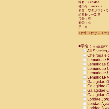
科名：Cebidae
Cebidae
Sa
種小名：
oedipus
Cebidae
Sa
和名：ワタボウシパ
Cebidae
Sag
頭蓋骨：一部無
Cebidae
Sa
尺骨：有
Cebidae
Sag
腓骨：有
Cebidae
Sa
手：有
Cebidae
Aot
Cebidae
Ceb
1 件中 1 件から 1 
Cebidae
Ceb
Cebidae
Ce
■学名：
Cebidae
Ceb
※複数選択可・
Cebidae
Ce
All Species
(5
Cebidae
Sai
Cheirogalei
Cebidae
Sai
Lemuridae
E
Atelidae
Alo
Lemuridae
E
Atelidae
Alo
Lemuridae
E
Atelidae
Alo
Lemuridae
L
Atelidae
Alo
Lemuridae
V
Atelidae
Ate
Galagidae
G
Atelidae
Ate
Galagidae
G
Atelidae
Ate
Galagidae
O
Atelidae
Ate
Galagidae
G
Atelidae
Lag
Loridae
Lori
Atelidae
Lag
Loridae
Nyc
Pitheciidae
Loridae
Nyc