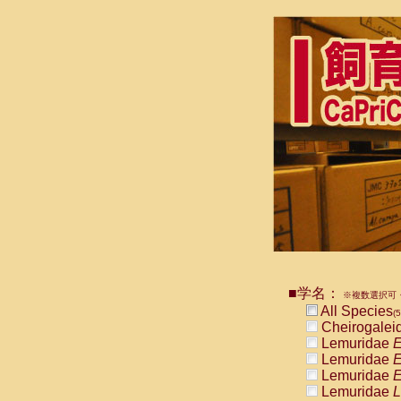
■学名：
※複数選択可・
All Species
(5
Cheirogalei
Lemuridae
E
Lemuridae
E
Lemuridae
E
Lemuridae
L