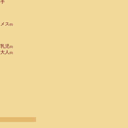
手
メス
(0)
乳児
(0)
大人
(0)