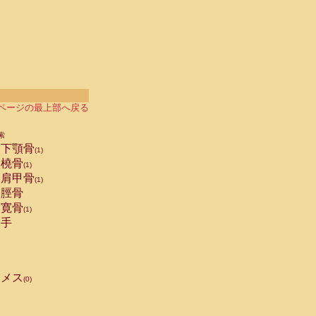
ページの最上部へ戻る
索
下顎骨
(1)
橈骨
(1)
肩甲骨
(1)
脛骨
寛骨
(1)
手
メス
(0)