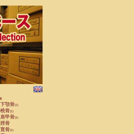
索
下顎骨
(1)
橈骨
(1)
肩甲骨
(1)
脛骨
寛骨
(1)