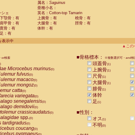
guinus midas
属名：
Saguinus
(0)
亜種小名：
guinus mystax
(0)
ンシェ
英名：Cotton-top Tamarin
uinus nigricollis
(1)
下顎骨：有
上腕骨：有
橈骨：有
guinus oedipus
(1)
肩甲骨：有
大腿骨：有
脛骨：有
uinus weddelli
(0)
寛骨：有
体幹：有
guinus
spp.
(0)
足：有
us trivirgatus
(0)
us albifrons
件を表示中
(0)
us apella
▲この
(0)
bus capucinus
(0)
us nigrivittatus
■骨格標本：
or検索
(0)
※複数選択可・and検
bus
spp.
頭蓋骨
(0)
)
(1)
miri boliviensis
dae
Microcebus murinus
(0)
上腕骨
(0)
(1)
miri sciureus
ulemur fulvus
(0)
(0)
尺骨
(1)
uatta caraya
ulemur macaco
(0)
(0)
大腿骨
(1)
uatta fusca
ulemur mongoz
(0)
(0)
腓骨
uatta seniculus
emur catta
(1)
(0)
(0)
uatta
spp.
体幹
arecia variegata
(0)
(0)
les belzebuth
alago senegalensis
足
(0)
(0)
(1)
les geoffroyi
alago demidovii
(0)
(0)
les paniscus
tolemur crassicaudatus
■性別：
(0)
(0)
les
spp.
alagidae
spp.
(0)
オス
(0)
(1)
othrix lagothricha
s tardigradus
(0)
(0)
不明
(0)
othrix lagothricha cana
ticebus coucang
(0)
(0)
Cacajao calvus rubicundus
ticebus pygmaeus
(0)
(0)