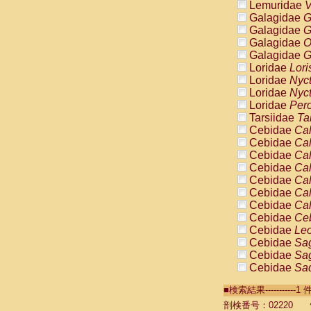
Lemuridae
V
Galagidae
G
Galagidae
G
Galagidae
O
Galagidae
G
Loridae
Lori
Loridae
Nyc
Loridae
Nyc
Loridae
Pero
Tarsiidae
Ta
Cebidae
Cal
Cebidae
Cal
Cebidae
Cal
Cebidae
Cal
Cebidae
Cal
Cebidae
Cal
Cebidae
Cal
Cebidae
Ce
Cebidae
Leo
Cebidae
Sag
Cebidae
Sag
Cebidae
Sag
Cebidae
Sag
■検索結果----------
Cebidae
Sag
Cebidae
Sa
剖検番号：02220