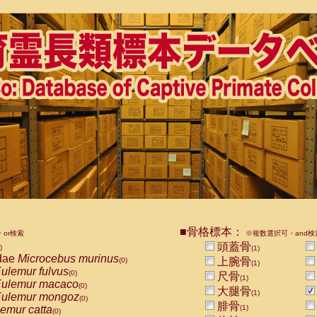
■骨格標本：
or検索
※複数選択可・and検
頭蓋骨
)
(1)
dae
Microcebus murinus
上腕骨
(0)
(1)
ulemur fulvus
(0)
尺骨
(1)
ulemur macaco
(0)
大腿骨
(1)
ulemur mongoz
(0)
腓骨
emur catta
(1)
(0)