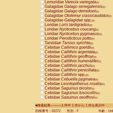
Lemuridae
Varecia variegata
(0)
Galagidae
Galago senegalensis
(0)
Galagidae
Galago demidovii
(0)
Galagidae
Otolemur crassicaudatus
(0)
Galagidae
Galagidae
spp.
(0)
Loridae
Loris tardigradus
(0)
Loridae
Nycticebus coucang
(0)
Loridae
Nycticebus pygmaeus
(0)
Loridae
Perodicticus potto
(0)
Tarsiidae
Tarsius syrichta
(0)
Cebidae
Callimico goeldii
(0)
Cebidae
Callithrix argentata
(0)
Cebidae
Callithrix geoffroyi
(0)
Cebidae
Callithrix humeralifer
(0)
Cebidae
Callithrix jacchus
(0)
Cebidae
Callithrix penicillata
(0)
Cebidae
Callithrix
spp.
(0)
Cebidae
Cebuella pygmaea
(0)
Cebidae
Leontopithecus rosalia
(0)
Cebidae
Saguinus bicolor
(0)
Cebidae
Saguinus fuscicollis
(0)
Cebidae
Saguinus geoffroyi
(0)
Cebidae
Saguinus imperator
(0)
■検索結果-----------1 件中 1 件から 1 件を表示中
Cebidae
Saguinus labiatus
(0)
Cebidae
Saguinus leucopus
剖検番号：02272
性別：F
年齢：Unk
(0)