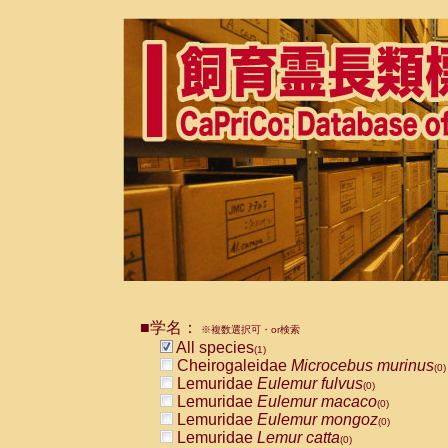
■学名：
※複数選択可・or検索
All species
(1)
Cheirogaleidae
Microcebus murinus
(0)
Lemuridae
Eulemur fulvus
(0)
Lemuridae
Eulemur macaco
(0)
Lemuridae
Eulemur mongoz
(0)
Lemuridae
Lemur catta
(0)