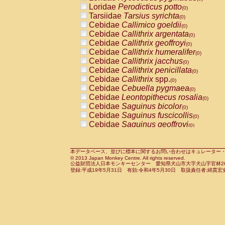
Pitheciidae
Callicebus cupreus
Loridae
Perodicticus potto
(0)
(0)
Pitheciidae
Callicebus donacophilus
Tarsiidae
Tarsius syrichta
(0
(0)
Pitheciidae
Callicebus moloch
Cebidae
Callimico goeldii
(0)
(0)
Pitheciidae
Callicebus torquatus
Cebidae
Callithrix argentata
(0)
(0)
Pitheciidae
Callicebus
spp.
Cebidae
Callithrix geoffroyi
(0)
(0)
Pitheciidae
Chiropotes satanas
Cebidae
Callithrix humeralifer
(0)
(0)
Pitheciidae
Pithecia monachus
Cebidae
Callithrix jacchus
(0)
(0)
Pitheciidae
Pithecia pithecia
Cebidae
Callithrix penicillata
(0)
(0)
Cercopithecidae
Cercocebus agilis
Cebidae
Callithrix
spp.
(0)
(0)
Cercopithecidae
Cercocebus galeritus
Cebidae
Cebuella pygmaea
(0)
Cercopithecidae
Cercocebus torquatu
Cebidae
Leontopithecus rosalia
(0)
Cercopithecidae
Cercocebus torquatus
Cebidae
Saguinus bicolor
(0)
Cercopithecidae
Cercocebus torquatu
Cebidae
Saguinus fuscicollis
(0)
Cercopithecidae
Cercocebus
hybrid
Cebidae
Saguinus geoffroyi
(0)
(0)
Cercopithecidae
Cercocebus
spp.
Cebidae
Saguinus imperator
(0)
(0)
Cercopithecidae
Lophocebus albigen
Cebidae
Saguinus labiatus
(0)
Cercopithecidae
Papio anubis
Cebidae
Saguinus leucopus
本データベース、並びに標本に関するお問い合わせはキュレーター・新宅勇太までお願い
(0)
(0)
© 2013 Japan Monkey Centre. All rights reserved.
Cercopithecidae
Papio cynocephalus
Cebidae
Saguinus midas
(
(0)
公益財団法人日本モンキーセンター 愛知県犬山市大字犬山字官林26番
Cercopithecidae
Papio hamadryas
Cebidae
Saguinus mystax
(0)
登録:平成19年5月31日 有効:令和4年5月30日 取扱責任者:綿貫宏
(0)
Cercopithecidae
Papio papio
Cebidae
Saguinus nigricollis
(0)
(1)
Cercopithecidae
Papio
spp.
Cebidae
Saguinus oedipus
(0)
(0)
Cercopithecidae
Mandrillus leucopha
Cebidae
Saguinus weddelli
(0)
Cercopithecidae
Mandrillus sphinx
Cebidae
Saguinus
spp.
(0)
(0)
Cercopithecidae
Theropithecus gelad
Cebidae
Aotus trivirgatus
(0)
Cercopithecidae
Macaca arctoides
Cebidae
Cebus albifrons
(0)
(0)