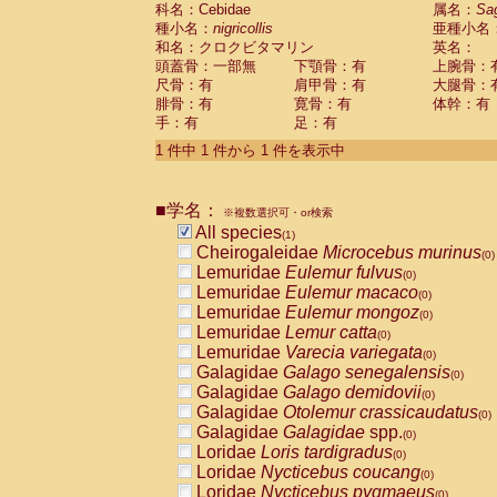
科名：Cebidae
Cebidae
Saguinus midas
属名：
Sa
(0)
種小名：
nigricollis
亜種小名
Cebidae
Saguinus mystax
(0)
和名：クロクビタマリン
英名：
Cebidae
Saguinus nigricollis
(1)
頭蓋骨：一部無
下顎骨：有
上腕骨：
Cebidae
Saguinus oedipus
(0)
尺骨：有
肩甲骨：有
大腿骨：
Cebidae
Saguinus weddelli
(0)
腓骨：有
寛骨：有
体幹：有
Cebidae
Saguinus
spp.
(0)
手：有
足：有
Cebidae
Aotus trivirgatus
(0)
Cebidae
Cebus albifrons
1 件中 1 件から 1 件を表示中
(0)
Cebidae
Cebus apella
(0)
Cebidae
Cebus capucinus
(0)
■学名：
Cebidae
Cebus nigrivittatus
※複数選択可・or検索
(0)
Cebidae
Cebus
spp.
All species
(0)
(1)
Cebidae
Saimiri boliviensis
Cheirogaleidae
Microcebus murinus
(0)
(0)
Cebidae
Saimiri sciureus
Lemuridae
Eulemur fulvus
(0)
(0)
Atelidae
Alouatta caraya
Lemuridae
Eulemur macaco
(0)
(0)
Atelidae
Alouatta fusca
Lemuridae
Eulemur mongoz
(0)
(0)
Atelidae
Alouatta seniculus
Lemuridae
Lemur catta
(0)
(0)
Atelidae
Alouatta
spp.
Lemuridae
Varecia variegata
(0)
(0)
Atelidae
Ateles belzebuth
Galagidae
Galago senegalensis
(0)
(0)
Atelidae
Ateles geoffroyi
Galagidae
Galago demidovii
(0)
(0)
Atelidae
Ateles paniscus
Galagidae
Otolemur crassicaudatus
(0)
(0)
Atelidae
Ateles
spp.
Galagidae
Galagidae
spp.
(0)
(0)
Atelidae
Lagothrix lagothricha
Loridae
Loris tardigradus
(0)
(0)
Atelidae
Lagothrix lagothricha cana
Loridae
Nycticebus coucang
(0)
(0)
Pitheciidae
Cacajao calvus rubicundu
Loridae
Nycticebus pygmaeus
(0)