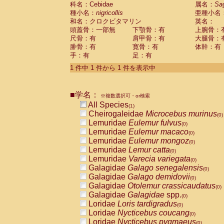
科名：Cebidae
Cebidae
Saguinus midas
属名：
Sa
(0)
種小名：
nigricollis
亜種小名
Cebidae
Saguinus mystax
(0)
和名：クロクビタマリン
英名：
Cebidae
Saguinus nigricollis
(1)
頭蓋骨：一部無
下顎骨：有
上腕骨：
Cebidae
Saguinus oedipus
(0)
尺骨：有
肩甲骨：有
大腿骨：
Cebidae
Saguinus weddelli
(0)
腓骨：有
寛骨：有
体幹：有
Cebidae
Saguinus
spp.
(0)
手：有
足：有
Cebidae
Aotus trivirgatus
(0)
Cebidae
Cebus albifrons
1 件中 1 件から 1 件を表示中
(0)
Cebidae
Cebus apella
(0)
Cebidae
Cebus capucinus
(0)
■学名：
Cebidae
Cebus nigrivittatus
※複数選択可・or検索
(0)
Cebidae
Cebus
spp.
All Species
(0)
(1)
Cebidae
Saimiri boliviensis
Cheirogaleidae
Microcebus murinus
(0)
(0)
Cebidae
Saimiri sciureus
Lemuridae
Eulemur fulvus
(0)
(0)
Atelidae
Alouatta caraya
Lemuridae
Eulemur macaco
(0)
(0)
Atelidae
Alouatta fusca
Lemuridae
Eulemur mongoz
(0)
(0)
Atelidae
Alouatta seniculus
Lemuridae
Lemur catta
(0)
(0)
Atelidae
Alouatta
spp.
Lemuridae
Varecia variegata
(0)
(0)
Atelidae
Ateles belzebuth
Galagidae
Galago senegalensis
(0)
(0)
Atelidae
Ateles geoffroyi
Galagidae
Galago demidovii
(0)
(0)
Atelidae
Ateles paniscus
Galagidae
Otolemur crassicaudatus
(0)
(0)
Atelidae
Ateles
spp.
Galagidae
Galagidae
spp.
(0)
(0)
Atelidae
Lagothrix lagothricha
Loridae
Loris tardigradus
(0)
(0)
Atelidae
Lagothrix lagothricha cana
Loridae
Nycticebus coucang
(0)
(0)
Pitheciidae
Cacajao calvus rubicundu
Loridae
Nycticebus pygmaeus
(0)