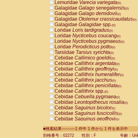
Lemuridae
Varecia variegata
(0)
Galagidae
Galago senegalensis
(0)
Galagidae
Galago demidovii
(0)
Galagidae
Otolemur crassicaudatus
(0)
Galagidae
Galagidae
spp.
(0)
Loridae
Loris tardigradus
(0)
Loridae
Nycticebus coucang
(0)
Loridae
Nycticebus pygmaeus
(0)
Loridae
Perodicticus potto
(0)
Tarsiidae
Tarsius syrichta
(0)
Cebidae
Callimico goeldii
(0)
Cebidae
Callithrix argentata
(0)
Cebidae
Callithrix geoffroyi
(0)
Cebidae
Callithrix humeralifer
(0)
Cebidae
Callithrix jacchus
(0)
Cebidae
Callithrix penicillata
(0)
Cebidae
Callithrix
spp.
(0)
Cebidae
Cebuella pygmaea
(0)
Cebidae
Leontopithecus rosalia
(0)
Cebidae
Saguinus bicolor
(0)
Cebidae
Saguinus fuscicollis
(0)
Cebidae
Saguinus geoffroyi
(0)
Cebidae
Saguinus imperator
(0)
■検索結果-----------1 件中 1 件から 1 件を表示中
Cebidae
Saguinus labiatus
(0)
Cebidae
Saguinus leucopus
剖検番号：02272
性別：F
年齢：Unk
(0)