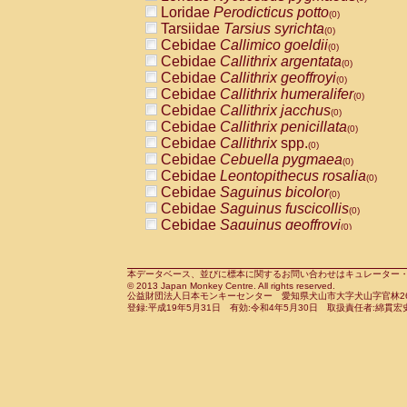
Pitheciidae
Callicebus cupreus
Loridae
Perodicticus potto
(0)
(0)
Pitheciidae
Callicebus donacophilus
Tarsiidae
Tarsius syrichta
(0
(0)
Pitheciidae
Callicebus moloch
Cebidae
Callimico goeldii
(0)
(0)
Pitheciidae
Callicebus torquatus
Cebidae
Callithrix argentata
(0)
(0)
Pitheciidae
Callicebus
spp.
Cebidae
Callithrix geoffroyi
(0)
(0)
Pitheciidae
Chiropotes satanas
Cebidae
Callithrix humeralifer
(0)
(0)
Pitheciidae
Pithecia monachus
Cebidae
Callithrix jacchus
(0)
(0)
Pitheciidae
Pithecia pithecia
Cebidae
Callithrix penicillata
(0)
(0)
Cercopithecidae
Cercocebus agilis
Cebidae
Callithrix
spp.
(0)
(0)
Cercopithecidae
Cercocebus galeritus
Cebidae
Cebuella pygmaea
(0)
Cercopithecidae
Cercocebus torquatu
Cebidae
Leontopithecus rosalia
(0)
Cercopithecidae
Cercocebus torquatus
Cebidae
Saguinus bicolor
(0)
Cercopithecidae
Cercocebus torquatu
Cebidae
Saguinus fuscicollis
(0)
Cercopithecidae
Cercocebus
hybrid
Cebidae
Saguinus geoffroyi
(0)
(0)
Cercopithecidae
Cercocebus
spp.
Cebidae
Saguinus imperator
(0)
(0)
Cercopithecidae
Lophocebus albigen
Cebidae
Saguinus labiatus
(0)
Cercopithecidae
Papio anubis
Cebidae
Saguinus leucopus
本データベース、並びに標本に関するお問い合わせはキュレーター・新宅勇太までお願い
(0)
(0)
© 2013 Japan Monkey Centre. All rights reserved.
Cercopithecidae
Papio cynocephalus
Cebidae
Saguinus midas
(
(0)
公益財団法人日本モンキーセンター 愛知県犬山市大字犬山字官林26番
Cercopithecidae
Papio hamadryas
Cebidae
Saguinus mystax
(0)
登録:平成19年5月31日 有効:令和4年5月30日 取扱責任者:綿貫宏
(0)
Cercopithecidae
Papio papio
Cebidae
Saguinus nigricollis
(0)
(1)
Cercopithecidae
Papio
spp.
Cebidae
Saguinus oedipus
(0)
(0)
Cercopithecidae
Mandrillus leucopha
Cebidae
Saguinus weddelli
(0)
Cercopithecidae
Mandrillus sphinx
Cebidae
Saguinus
spp.
(0)
(0)
Cercopithecidae
Theropithecus gelad
Cebidae
Aotus trivirgatus
(0)
Cercopithecidae
Macaca arctoides
Cebidae
Cebus albifrons
(0)
(0)