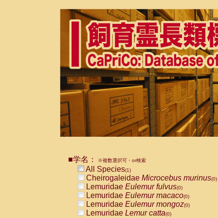
■学名：
※複数選択可・or検索
All Species
(1)
Cheirogaleidae
Microcebus murinus
(0)
Lemuridae
Eulemur fulvus
(0)
Lemuridae
Eulemur macaco
(0)
Lemuridae
Eulemur mongoz
(0)
Lemuridae
Lemur catta
(0)